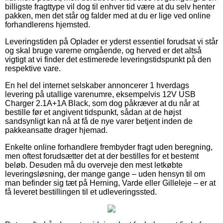
billigste fragttype vil dog til enhver tid være at du selv henter
pakken, men det står og falder med at du er lige ved online
forhandlerens hjemsted.
Leveringstiden på Oplader er yderst essentiel forudsat vi står
og skal bruge varerne omgående, og herved er det altså
vigtigt at vi finder det estimerede leveringstidspunkt på den
respektive vare.
En hel del internet selskaber annoncerer 1 hverdags
levering på utallige varenumre, eksempelvis 12V USB
Charger 2.1A+1A Black, som dog påkræver at du når at
bestille før et angivent tidspunkt, sådan at de højst
sandsynligt kan nå at få de nye varer betjent inden de
pakkeansatte drager hjemad.
Enkelte online forhandlere frembyder fragt uden beregning,
men oftest forudsætter det at der bestilles for et bestemt
beløb. Desuden må du overveje den mest letkøbte
leveringsløsning, der mange gange – uden hensyn til om
man befinder sig tæt på Herning, Varde eller Gilleleje – er at
få leveret bestillingen til et udleveringssted.