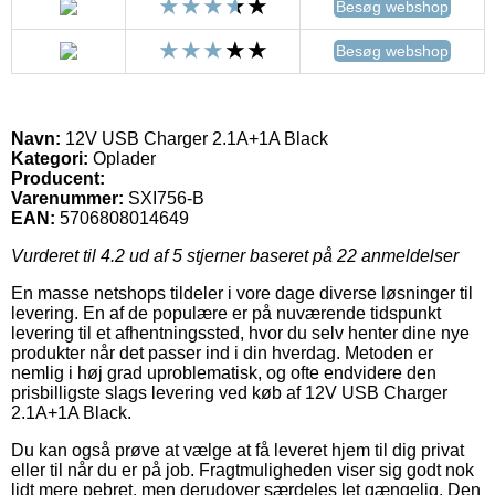
Besøg webshop
Besøg webshop
Navn:
12V USB Charger 2.1A+1A Black
Kategori:
Oplader
Producent:
Varenummer:
SXI756-B
EAN:
5706808014649
Vurderet til
4.2
ud af 5 stjerner baseret på
22
anmeldelser
En masse netshops tildeler i vore dage diverse løsninger til
levering. En af de populære er på nuværende tidspunkt
levering til et afhentningssted, hvor du selv henter dine nye
produkter når det passer ind i din hverdag. Metoden er
nemlig i høj grad uproblematisk, og ofte endvidere den
prisbilligste slags levering ved køb af 12V USB Charger
2.1A+1A Black.
Du kan også prøve at vælge at få leveret hjem til dig privat
eller til når du er på job. Fragtmuligheden viser sig godt nok
lidt mere pebret, men derudover særdeles let gængelig. Den