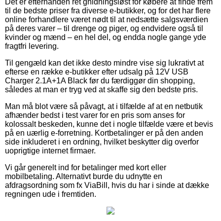
Det er efterhånden ret gnidningsløst for købere at finde frem
til de bedste priser fra diverse e-butikker, og for det har flere
online forhandlere været nødt til at nedsætte salgsværdien
på deres varer – til drenge og piger, og endvidere også til
kvinder og mænd – en hel del, og endda nogle gange yde
fragtfri levering.
Til gengæld kan det ikke desto mindre vise sig lukrativt at
efterse en række e-butikker efter udsalg på 12V USB
Charger 2.1A+1A Black før du færdiggør din shopping,
således at man er tryg ved at skaffe sig den bedste pris.
Man må blot være så påvagt, at i tilfælde af at en netbutik
afhænder bedst i test varer for en pris som anses for
kolossalt beskeden, kunne det i nogle tilfælde være et bevis
på en uærlig e-forretning. Kortbetalinger er på den anden
side inkluderet i en ordning, hvilket beskytter dig overfor
uoprigtige internet firmaer.
Vi går generelt ind for betalinger med kort eller
mobilbetaling. Alternativt burde du udnytte en
afdragsordning som fx ViaBill, hvis du har i sinde at dække
regningen ude i fremtiden.