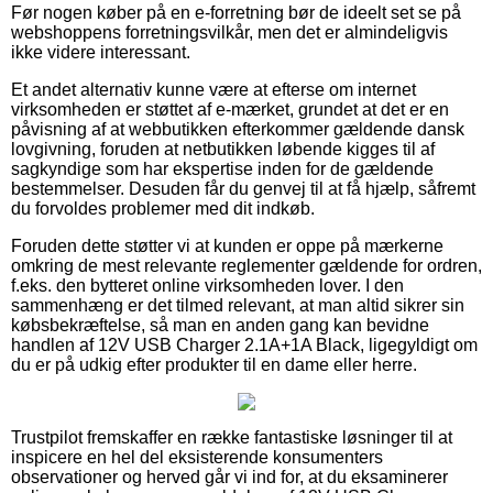
Før nogen køber på en e-forretning bør de ideelt set se på
webshoppens forretningsvilkår, men det er almindeligvis
ikke videre interessant.
Et andet alternativ kunne være at efterse om internet
virksomheden er støttet af e-mærket, grundet at det er en
påvisning af at webbutikken efterkommer gældende dansk
lovgivning, foruden at netbutikken løbende kigges til af
sagkyndige som har ekspertise inden for de gældende
bestemmelser. Desuden får du genvej til at få hjælp, såfremt
du forvoldes problemer med dit indkøb.
Foruden dette støtter vi at kunden er oppe på mærkerne
omkring de mest relevante reglementer gældende for ordren,
f.eks. den bytteret online virksomheden lover. I den
sammenhæng er det tilmed relevant, at man altid sikrer sin
købsbekræftelse, så man en anden gang kan bevidne
handlen af 12V USB Charger 2.1A+1A Black, ligegyldigt om
du er på udkig efter produkter til en dame eller herre.
Trustpilot fremskaffer en række fantastiske løsninger til at
inspicere en hel del eksisterende konsumenters
observationer og herved går vi ind for, at du eksaminerer