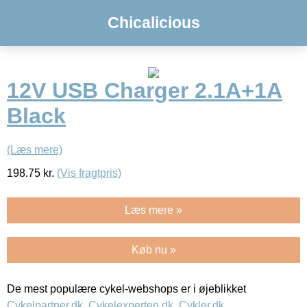
Chicalicious
12V USB Charger 2.1A+1A
Black
(Læs mere)
198.75
kr.
(Vis fragtpris)
Læs mere »
Køb nu »
De mest populære cykel-webshops er i øjeblikket
Cykelpartner.dk
,
Cykelexperten.dk
,
Cykler.dk
,