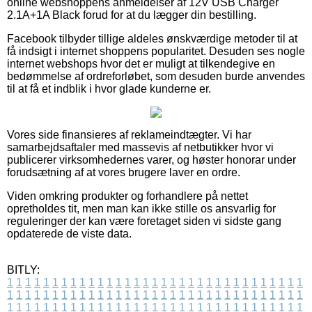
online webshoppens anmeldelser af 12V USB Charger
2.1A+1A Black forud for at du lægger din bestilling.
Facebook tilbyder tillige aldeles ønskværdige metoder til at
få indsigt i internet shoppens popularitet. Desuden ses nogle
internet webshops hvor det er muligt at tilkendegive en
bedømmelse af ordreforløbet, som desuden burde anvendes
til at få et indblik i hvor glade kunderne er.
Vores side finansieres af reklameindtægter. Vi har
samarbejdsaftaler med massevis af netbutikker hvor vi
publicerer virksomhedernes varer, og høster honorar under
forudsætning af at vores brugere laver en ordre.
Viden omkring produkter og forhandlere på nettet
opretholdes tit, men man kan ikke stille os ansvarlig for
reguleringer der kan være foretaget siden vi sidste gang
opdaterede de viste data.
BITLY:
1
1
1
1
1
1
1
1
1
1
1
1
1
1
1
1
1
1
1
1
1
1
1
1
1
1
1
1
1
1
1
1
1
1
1
1
1
1
1
1
1
1
1
1
1
1
1
1
1
1
1
1
1
1
1
1
1
1
1
1
1
1
1
1
1
1
1
1
1
1
1
1
1
1
1
1
1
1
1
1
1
1
1
1
1
1
1
1
1
1
1
1
1
1
1
1
1
1
1