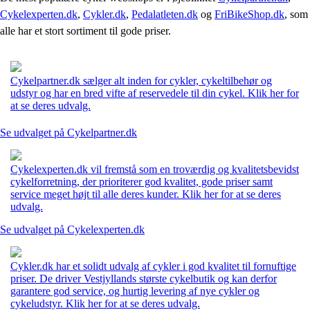
Cykelexperten.dk
,
Cykler.dk
,
Pedalatleten.dk
og
FriBikeShop.dk
, som
alle har et stort sortiment til gode priser.
Cykelpartner.dk sælger alt inden for cykler, cykeltilbehør og
udstyr og har en bred vifte af reservedele til din cykel. Klik her for
at se deres udvalg.
Se udvalget på Cykelpartner.dk
Cykelexperten.dk vil fremstå som en troværdig og kvalitetsbevidst
cykelforretning, der prioriterer god kvalitet, gode priser samt
service meget højt til alle deres kunder. Klik her for at se deres
udvalg.
Se udvalget på Cykelexperten.dk
Cykler.dk har et solidt udvalg af cykler i god kvalitet til fornuftige
priser. De driver Vestjyllands største cykelbutik og kan derfor
garantere god service, og hurtig levering af nye cykler og
cykeludstyr. Klik her for at se deres udvalg.