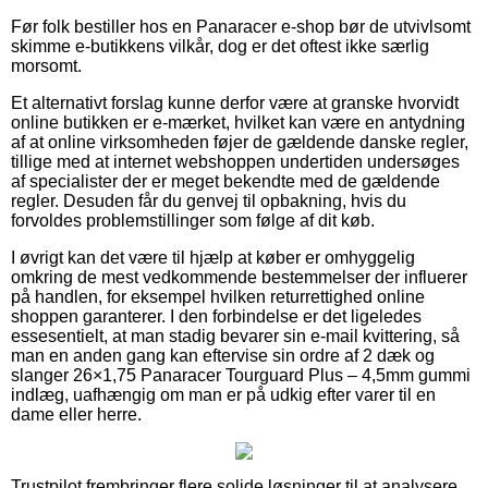
Før folk bestiller hos en Panaracer e-shop bør de utvivlsomt
skimme e-butikkens vilkår, dog er det oftest ikke særlig
morsomt.
Et alternativt forslag kunne derfor være at granske hvorvidt
online butikken er e-mærket, hvilket kan være en antydning
af at online virksomheden føjer de gældende danske regler,
tillige med at internet webshoppen undertiden undersøges
af specialister der er meget bekendte med de gældende
regler. Desuden får du genvej til opbakning, hvis du
forvoldes problemstillinger som følge af dit køb.
I øvrigt kan det være til hjælp at køber er omhyggelig
omkring de mest vedkommende bestemmelser der influerer
på handlen, for eksempel hvilken returrettighed online
shoppen garanterer. I den forbindelse er det ligeledes
essesentielt, at man stadig bevarer sin e-mail kvittering, så
man en anden gang kan eftervise sin ordre af 2 dæk og
slanger 26×1,75 Panaracer Tourguard Plus – 4,5mm gummi
indlæg, uafhængig om man er på udkig efter varer til en
dame eller herre.
Trustpilot frembringer flere solide løsninger til at analysere