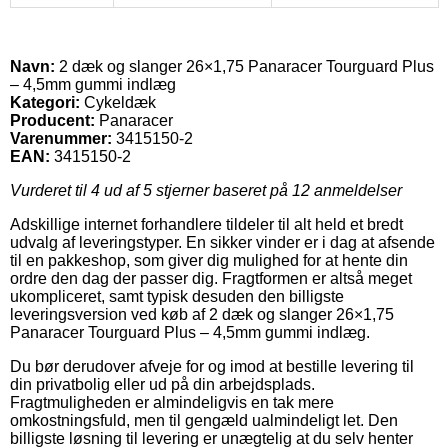
Navn:
2 dæk og slanger 26×1,75 Panaracer Tourguard Plus
– 4,5mm gummi indlæg
Kategori:
Cykeldæk
Producent:
Panaracer
Varenummer:
3415150-2
EAN:
3415150-2
Vurderet til
4
ud af 5 stjerner baseret på
12
anmeldelser
Adskillige internet forhandlere tildeler til alt held et bredt
udvalg af leveringstyper. En sikker vinder er i dag at afsende
til en pakkeshop, som giver dig mulighed for at hente din
ordre den dag der passer dig. Fragtformen er altså meget
ukompliceret, samt typisk desuden den billigste
leveringsversion ved køb af 2 dæk og slanger 26×1,75
Panaracer Tourguard Plus – 4,5mm gummi indlæg.
Du bør derudover afveje for og imod at bestille levering til
din privatbolig eller ud på din arbejdsplads.
Fragtmuligheden er almindeligvis en tak mere
omkostningsfuld, men til gengæld ualmindeligt let. Den
billigste løsning til levering er unægtelig at du selv henter