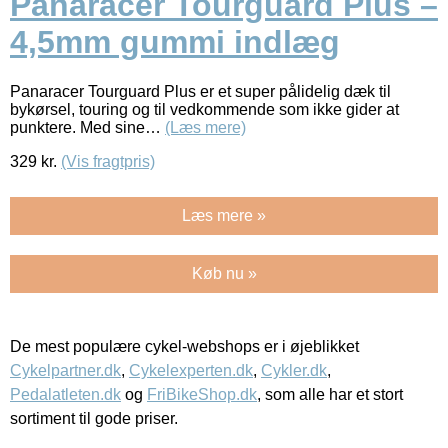
Panaracer Tourguard Plus –
4,5mm gummi indlæg
Panaracer Tourguard Plus er et super pålidelig dæk til
bykørsel, touring og til vedkommende som ikke gider at
punktere. Med sine…
(Læs mere)
329
kr.
(Vis fragtpris)
Læs mere »
Køb nu »
De mest populære cykel-webshops er i øjeblikket
Cykelpartner.dk
,
Cykelexperten.dk
,
Cykler.dk
,
Pedalatleten.dk
og
FriBikeShop.dk
, som alle har et stort
sortiment til gode priser.