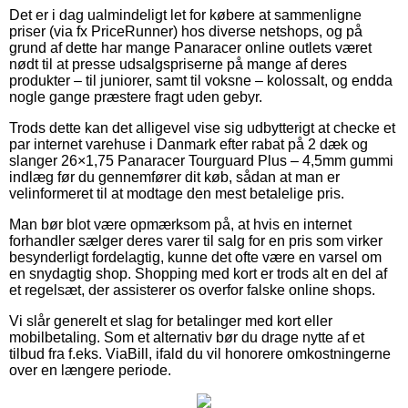
Det er i dag ualmindeligt let for købere at sammenligne
priser (via fx PriceRunner) hos diverse netshops, og på
grund af dette har mange Panaracer online outlets været
nødt til at presse udsalgspriserne på mange af deres
produkter – til juniorer, samt til voksne – kolossalt, og endda
nogle gange præstere fragt uden gebyr.
Trods dette kan det alligevel vise sig udbytterigt at checke et
par internet varehuse i Danmark efter rabat på 2 dæk og
slanger 26×1,75 Panaracer Tourguard Plus – 4,5mm gummi
indlæg før du gennemfører dit køb, sådan at man er
velinformeret til at modtage den mest betalelige pris.
Man bør blot være opmærksom på, at hvis en internet
forhandler sælger deres varer til salg for en pris som virker
besynderligt fordelagtig, kunne det ofte være en varsel om
en snydagtig shop. Shopping med kort er trods alt en del af
et regelsæt, der assisterer os overfor falske online shops.
Vi slår generelt et slag for betalinger med kort eller
mobilbetaling. Som et alternativ bør du drage nytte af et
tilbud fra f.eks. ViaBill, ifald du vil honorere omkostningerne
over en længere periode.