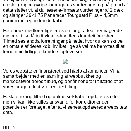
en stor gruppe øvrige forbrugeres vurderinger og på grund af
dette støtter vi, at du læser e-firmaets vurderinger af 2 dæk
og slanger 26×1,75 Panaracer Tourguard Plus – 4,5mm
gummi indlæg inden du køber.
Facebook medfører ligeledes en lang række fremragende
metoder til at få indtryk af e-handlens kundetilfredshed.
Tilmed ses endda forretninger på nettet hvor du kan skrive
en omtale af deres køb, hvilket lige så vel må benyttes til at
fornemme tidligere kunders oplevelser.
Vores website er finansieret ved hjælp af annoncer. Vi har
samarbejder med en samling af webbutikker og
markedsfører deres tilbud, og opnår honorar i tilfælde af at
vores brugere fuldfører en bestilling.
Fakta omkring tilbud og online selskaber opdateres ofte,
men vi kan ikke stilles ansvarlig for korrektioner der
potentielt er foretaget efter at vi senest opdaterede websitets
data.
BITLY: