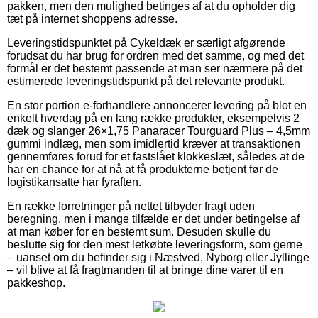
pakken, men den mulighed betinges af at du opholder dig
tæt på internet shoppens adresse.
Leveringstidspunktet på Cykeldæk er særligt afgørende
forudsat du har brug for ordren med det samme, og med det
formål er det bestemt passende at man ser nærmere på det
estimerede leveringstidspunkt på det relevante produkt.
En stor portion e-forhandlere annoncerer levering på blot en
enkelt hverdag på en lang række produkter, eksempelvis 2
dæk og slanger 26×1,75 Panaracer Tourguard Plus – 4,5mm
gummi indlæg, men som imidlertid kræver at transaktionen
gennemføres forud for et fastslået klokkeslæt, således at de
har en chance for at nå at få produkterne betjent før de
logistikansatte har fyraften.
En række forretninger på nettet tilbyder fragt uden
beregning, men i mange tilfælde er det under betingelse af
at man køber for en bestemt sum. Desuden skulle du
beslutte sig for den mest letkøbte leveringsform, som gerne
– uanset om du befinder sig i Næstved, Nyborg eller Jyllinge
– vil blive at få fragtmanden til at bringe dine varer til en
pakkeshop.