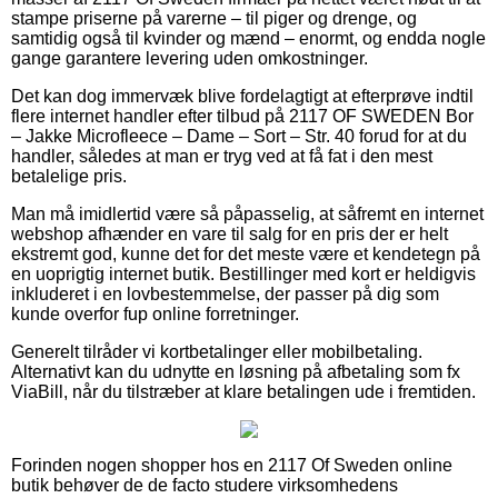
stampe priserne på varerne – til piger og drenge, og
samtidig også til kvinder og mænd – enormt, og endda nogle
gange garantere levering uden omkostninger.
Det kan dog immervæk blive fordelagtigt at efterprøve indtil
flere internet handler efter tilbud på 2117 OF SWEDEN Bor
– Jakke Microfleece – Dame – Sort – Str. 40 forud for at du
handler, således at man er tryg ved at få fat i den mest
betalelige pris.
Man må imidlertid være så påpasselig, at såfremt en internet
webshop afhænder en vare til salg for en pris der er helt
ekstremt god, kunne det for det meste være et kendetegn på
en uoprigtig internet butik. Bestillinger med kort er heldigvis
inkluderet i en lovbestemmelse, der passer på dig som
kunde overfor fup online forretninger.
Generelt tilråder vi kortbetalinger eller mobilbetaling.
Alternativt kan du udnytte en løsning på afbetaling som fx
ViaBill, når du tilstræber at klare betalingen ude i fremtiden.
Forinden nogen shopper hos en 2117 Of Sweden online
butik behøver de de facto studere virksomhedens