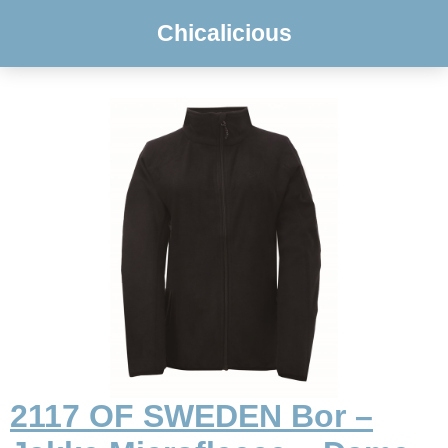
Chicalicious
2117 OF SWEDEN Bor –