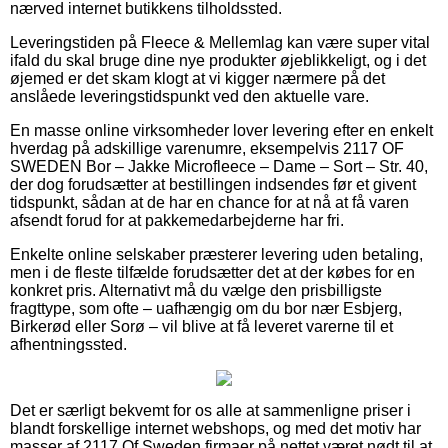
nærved internet butikkens tilholdssted.
Leveringstiden på Fleece & Mellemlag kan være super vital
ifald du skal bruge dine nye produkter øjeblikkeligt, og i det
øjemed er det skam klogt at vi kigger nærmere på det
anslåede leveringstidspunkt ved den aktuelle vare.
En masse online virksomheder lover levering efter en enkelt
hverdag på adskillige varenumre, eksempelvis 2117 OF
SWEDEN Bor – Jakke Microfleece – Dame – Sort – Str. 40,
der dog forudsætter at bestillingen indsendes før et givent
tidspunkt, sådan at de har en chance for at nå at få varen
afsendt forud for at pakkemedarbejderne har fri.
Enkelte online selskaber præsterer levering uden betaling,
men i de fleste tilfælde forudsætter det at der købes for en
konkret pris. Alternativt må du vælge den prisbilligste
fragttype, som ofte – uafhængig om du bor nær Esbjerg,
Birkerød eller Sorø – vil blive at få leveret varerne til et
afhentningssted.
Det er særligt bekvemt for os alle at sammenligne priser i
blandt forskellige internet webshops, og med det motiv har
masser af 2117 Of Sweden firmaer på nettet været nødt til at