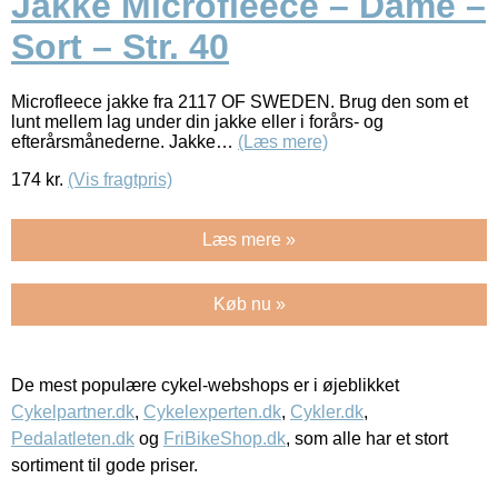
Jakke Microfleece – Dame –
Sort – Str. 40
Microfleece jakke fra 2117 OF SWEDEN. Brug den som et
lunt mellem lag under din jakke eller i forårs- og
efterårsmånederne. Jakke…
(Læs mere)
174
kr.
(Vis fragtpris)
Læs mere »
Køb nu »
De mest populære cykel-webshops er i øjeblikket
Cykelpartner.dk
,
Cykelexperten.dk
,
Cykler.dk
,
Pedalatleten.dk
og
FriBikeShop.dk
, som alle har et stort
sortiment til gode priser.