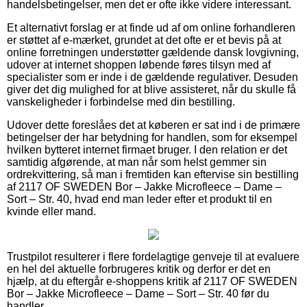
handelsbetingelser, men det er ofte ikke videre interessant.
Et alternativt forslag er at finde ud af om online forhandleren
er støttet af e-mærket, grundet at det ofte er et bevis på at
online forretningen understøtter gældende dansk lovgivning,
udover at internet shoppen løbende føres tilsyn med af
specialister som er inde i de gældende regulativer. Desuden
giver det dig mulighed for at blive assisteret, når du skulle få
vanskeligheder i forbindelse med din bestilling.
Udover dette foreslåes det at køberen er sat ind i de primære
betingelser der har betydning for handlen, som for eksempel
hvilken bytteret internet firmaet bruger. I den relation er det
samtidig afgørende, at man når som helst gemmer sin
ordrekvittering, så man i fremtiden kan eftervise sin bestilling
af 2117 OF SWEDEN Bor – Jakke Microfleece – Dame –
Sort – Str. 40, hvad end man leder efter et produkt til en
kvinde eller mand.
Trustpilot resulterer i flere fordelagtige genveje til at evaluere
en hel del aktuelle forbrugeres kritik og derfor er det en
hjælp, at du eftergår e-shoppens kritik af 2117 OF SWEDEN
Bor – Jakke Microfleece – Dame – Sort – Str. 40 før du
handler.