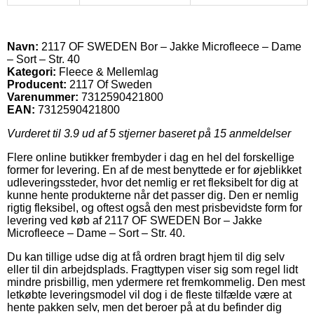
Navn:
2117 OF SWEDEN Bor – Jakke Microfleece – Dame
– Sort – Str. 40
Kategori:
Fleece & Mellemlag
Producent:
2117 Of Sweden
Varenummer:
7312590421800
EAN:
7312590421800
Vurderet til
3.9
ud af 5 stjerner baseret på
15
anmeldelser
Flere online butikker frembyder i dag en hel del forskellige
former for levering. En af de mest benyttede er for øjeblikket
udleveringssteder, hvor det nemlig er ret fleksibelt for dig at
kunne hente produkterne når det passer dig. Den er nemlig
rigtig fleksibel, og oftest også den mest prisbevidste form for
levering ved køb af 2117 OF SWEDEN Bor – Jakke
Microfleece – Dame – Sort – Str. 40.
Du kan tillige udse dig at få ordren bragt hjem til dig selv
eller til din arbejdsplads. Fragttypen viser sig som regel lidt
mindre prisbillig, men ydermere ret fremkommelig. Den mest
letkøbte leveringsmodel vil dog i de fleste tilfælde være at
hente pakken selv, men det beroer på at du befinder dig