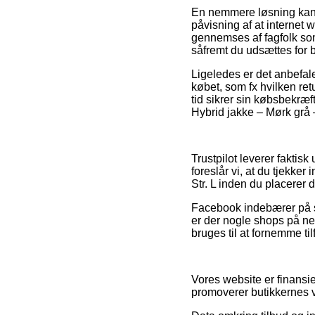
En nemmere løsning kan 
påvisning af at internet 
gennemses af fagfolk som
såfremt du udsættes for 
Ligeledes er det anbefal
købet, som fx hvilken ret
tid sikrer sin købsbekr
Hybrid jakke – Mørk grå –
Trustpilot leverer fakti
foreslår vi, at du tjekk
Str. L inden du placerer d
Facebook indebærer på s
er der nogle shops på ne
bruges til at fornemme t
Vores website er finansie
promoverer butikkernes v