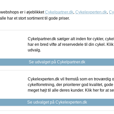
webshops er i øjeblikket
Cykelpartner.dk
,
Cykelexperten.dk
,
Cy
alle har et stort sortiment til gode priser.
Cykelpartner.dk sælger alt inden for cykler, cyke
har en bred vifte af reservedele til din cykel. Klik
udvalg.
Se udvalget på Cykelpartner.dk
Cykelexperten.dk vil fremstå som en troværdig o
cykelforretning, der prioriterer god kvalitet, god
meget højt til alle deres kunder. Klik her for at s
Se udvalget på Cykelexperten.dk