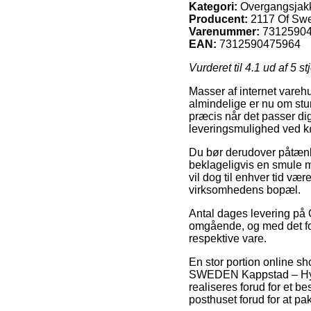
Kategori:
Overgangsjak
Producent:
2117 Of Sw
Varenummer:
7312590
EAN:
7312590475964
Vurderet til
4.1
ud af 5 st
Masser af internet varehu
almindelige er nu om stun
præcis når det passer di
leveringsmulighed ved k
Du bør derudover påtænke 
beklageligvis en smule m
vil dog til enhver tid vær
virksomhedens bopæl.
Antal dages levering på 
omgående, og med det for
respektive vare.
En stor portion online s
SWEDEN Kappstad – Hybrid
realiseres forud for et b
posthuset forud for at pak