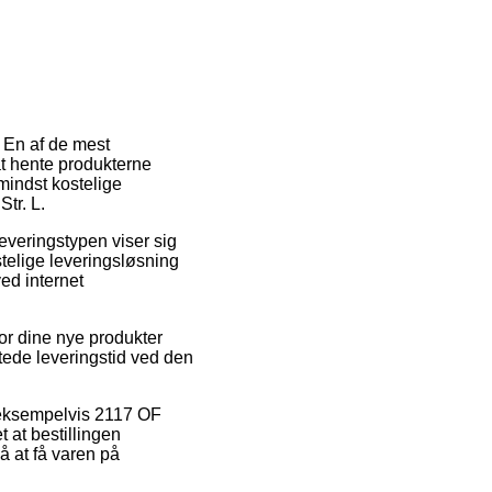
. En af de mest
 at hente produkterne
mindst kostelige
tr. L.
Leveringstypen viser sig
telige leveringsløsning
ved internet
or dine nye produkter
tede leveringstid ved den
, eksempelvis 2117 OF
 at bestillingen
å at få varen på