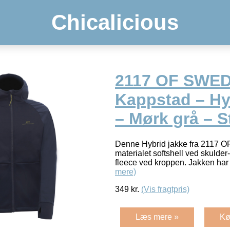
Chicalicious
2117 OF SWE
Kappstad – Hy
– Mørk grå – St
Denne Hybrid jakke fra 2117 
materialet softshell ved skulder
fleece ved kroppen. Jakken h
mere)
349
kr.
(Vis fragtpris)
Læs mere »
Kø