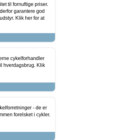
et til fornuftige priser.
 derfor garantere god
dstyr. Klik her for at
erne cykelforhandler
til hverdagsbrug. Klik
lforretninger - de er
mmen forelsket i cykler.