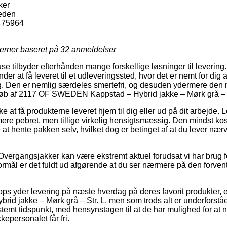
ker
eden
475964
jerner baseret på
32
anmeldelser
se tilbyder efterhånden mange forskellige løsninger til levering
der at få leveret til et udleveringssted, hvor det er nemt for dig
g. Den er nemlig særdeles smertefri, og desuden ydermere den 
øb af 2117 OF SWEDEN Kappstad – Hybrid jakke – Mørk grå – S
at få produkterne leveret hjem til dig eller ud på dit arbejde. 
ere pebret, men tillige virkelig hensigtsmæssig. Den mindst kos
e at hente pakken selv, hvilket dog er betinget af at du lever nær
Overgangsjakker kan være ekstremt aktuel forudsat vi har brug f
mål er det fuldt ud afgørende at du ser nærmere på den forven
hops yder levering på næste hverdag på deres favorit produkter
 jakke – Mørk grå – Str. L, men som trods alt er underforstået
estemt tidspunkt, med hensynstagen til at de har mulighed for at n
kepersonalet får fri.