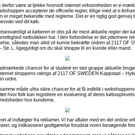
derfor være at tjekke hvorvidt internet virksomheden er e-mær
webshoppen accepterer de officielle regler, tillige med at e-for
 er meget bekendte med reglerne. Det er en rigtig god genvej til
besvær ved dit køb.
elsesværdigt at køberen er obs på de mest aktuelle regler der k
urrettighed netbutikken har. I den forbindelse er det ydermere rel
æftelse, således man altid vil kunne bekræfte ordren af 2117 
 Str. L, ligegyldigt om du skal shoppe til en kvinde eller mand.
sk udmærkede chancer for at studere en stor gruppe aktuelle brug
er internet shoppens ratings af 2117 OF SWEDEN Kappstad – Hybr
in ordre.
amme måde ultra sikre chancer for at få indblik i webshoppen
ttet hvor folk kan registrere en evaluering af deres købsoplevel
ilfredsheden hos kunderne.
ret af indtægter fra reklamer. Vi har aftaler med en del online v
arer, og indkasserer godtgørelse forudsat vores besøgende foret