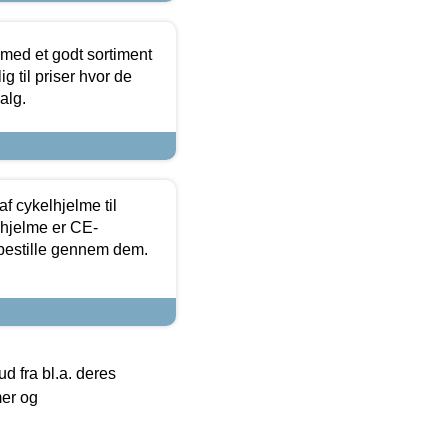
 med et godt sortiment
g til priser hvor de
alg.
f cykelhjelme til
lhjelme er CE-
 bestille gennem dem.
 fra bl.a. deres
mer og