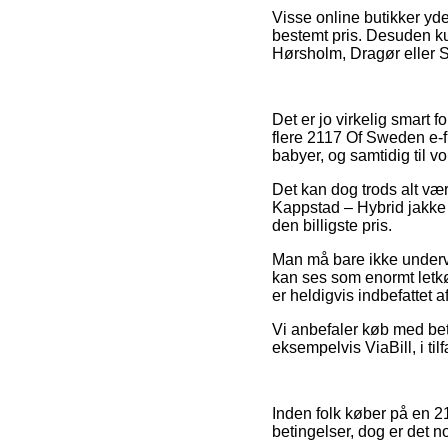
Visse online butikker yde
bestemt pris. Desuden k
Hørsholm, Dragør eller Sk
Det er jo virkelig smart f
flere 2117 Of Sweden e-fi
babyer, og samtidig til 
Det kan dog trods alt 
Kappstad – Hybrid jakke –
den billigste pris.
Man må bare ikke undervur
kan ses som enormt letkø
er heldigvis indbefattet 
Vi anbefaler køb med bet
eksempelvis ViaBill, i til
Inden folk køber på en 
betingelser, dog er det n