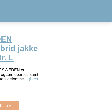
DEN
brid jakke
r. L
OF SWEDEN er i
- og ærmepartiet, samt
ar to sidelomme…
(Læs
b nu »