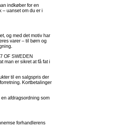
man indkøber for en
 – uanset om du er i
ttet, og med det motiv har
res varer – til børn og
gning.
 2117 OF SWEDEN
man er sikret at få fat i
ter til en salgspris der
rretning. Kortbetalinger
ge en afdragsordning som
ennemse forhandlerens