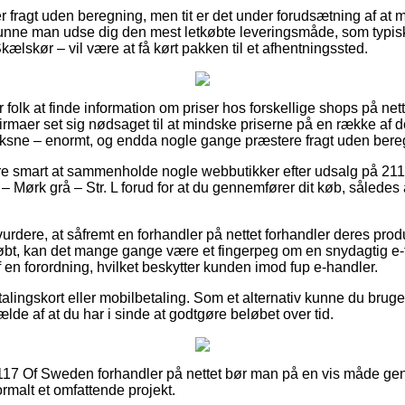
r fragt uden beregning, men tit er det under forudsætning af at 
unne man udse dig den mest letkøbte leveringsmåde, som typisk
ælskør – vil være at få kørt pakken til et afhentningssted.
or folk at finde information om priser hos forskellige shops på ne
rmaer set sig nødsaget til at mindske priserne på en række af de
voksne – enormt, og endda nogle gange præstere fragt uden bere
være smart at sammenholde nogle webbutikker efter udsalg på
 Mørk grå – Str. L forud for at du gennemfører dit køb, således at 
dere, at såfremt en forhandler på nettet forhandler deres produk
bt, kan det mange gange være et fingerpeg om en snydagtig e-fo
af en forordning, hvilket beskytter kunden imod fup e-handler.
alingskort eller mobilbetaling. Som et alternativ kunne du bru
fælde af at du har i sinde at godtgøre beløbet over tid.
2117 Of Sweden forhandler på nettet bør man på en vis måde g
ormalt et omfattende projekt.