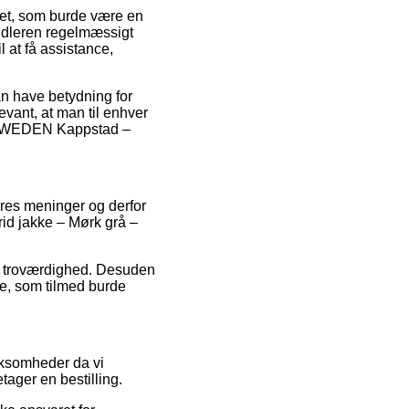
ket, som burde være en
handleren regelmæssigt
 at få assistance,
an have betydning for
evant, at man til enhver
OF SWEDEN Kappstad –
eres meninger og derfor
id jakke – Mørk grå –
s troværdighed. Desuden
se, som tilmed burde
irksomheder da vi
ager en bestilling.