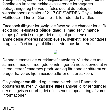
fortolke en længere række eksisterende forbrugeres
betragtninger og herved tilrådes det, at du betragter
webshoppens omtaler af 2117 OF SWEDEN Oby – Jakke
Flatfleece – Herre – Sort – Str. L forinden du handler.
Facebook tilbyder for øvrigt de facto solide chancer for at få
et kig ind i e-firmaets pålidelighed. Tilmed ser vi mange
shops på nettet som gør det muligt at publicere en
anmeldelse af deres købsoplevelse, hvilket tillige bør tages i
brug til at få et indtryk af tilfredsheden hos kunderne.
Denne hjemmeside er reklamefinansieret. Vi arbejder tæt
sammen med en mængde forretninger på nettet derved at vi
introducerer firmaernes produkter, og får honorar såfremt en
bruger fra vores hjemmeside udfører en transaktion.
Oplysninger om tilbud og internet varehuse i Danmark
opdateres tit, men vi kan ikke stilles ansvarlig for ændringer
der muligvis er udarbejdet efter seneste opdatering af vores
informationer.
BITLY: