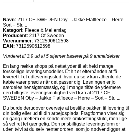
Navn:
2117 OF SWEDEN Oby – Jakke Flatfleece – Herre –
Sort – Str. L
Kategori:
Fleece & Mellemlag
Producent:
2117 Of Sweden
Varenummer:
7312590612598
EAN:
7312590612598
Vurderet til
3.9
ud af 5 stjerner baseret på
9
anmeldelser
En lang række shops på nettet yder til alt held mange
forskellige leveringsmodeller. Et hit er efterhånden at få
leveret til et udleveringssted, hvor du selv kan afhente de
købte varer præcis når det passer dig. Løsningen er jo
særdeles hensigtsmæssig, og i mange tilfælde ydermere
den billigste leveringsmulighed ved køb af 2117 OF
SWEDEN Oby – Jakke Flatfleece – Herre – Sort – Str. L.
Du burde derudover overveje at bestille pakken til levering til
din bolig eller ud til din arbejdsplads. Fragtformen viser sig
en gang i mellem en kende mere omkostningsfuld, men lige
så vel ret let gængelig. Den prisbilligste leveringsform er
uden tvivl at du selv henter ordren, som jo nødvendiggør at