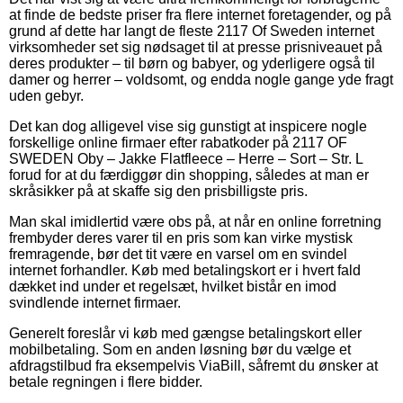
at finde de bedste priser fra flere internet foretagender, og på
grund af dette har langt de fleste 2117 Of Sweden internet
virksomheder set sig nødsaget til at presse prisniveauet på
deres produkter – til børn og babyer, og yderligere også til
damer og herrer – voldsomt, og endda nogle gange yde fragt
uden gebyr.
Det kan dog alligevel vise sig gunstigt at inspicere nogle
forskellige online firmaer efter rabatkoder på 2117 OF
SWEDEN Oby – Jakke Flatfleece – Herre – Sort – Str. L
forud for at du færdiggør din shopping, således at man er
skråsikker på at skaffe sig den prisbilligste pris.
Man skal imidlertid være obs på, at når en online forretning
frembyder deres varer til en pris som kan virke mystisk
fremragende, bør det tit være en varsel om en svindel
internet forhandler. Køb med betalingskort er i hvert fald
dækket ind under et regelsæt, hvilket bistår en imod
svindlende internet firmaer.
Generelt foreslår vi køb med gængse betalingskort eller
mobilbetaling. Som en anden løsning bør du vælge et
afdragstilbud fra eksempelvis ViaBill, såfremt du ønsker at
betale regningen i flere bidder.