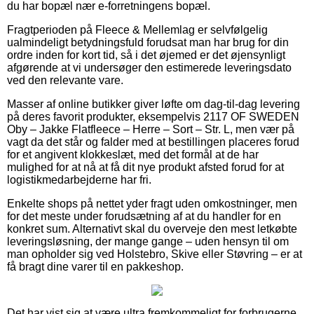
du har bopæl nær e-forretningens bopæl.
Fragtperioden på Fleece & Mellemlag er selvfølgelig
ualmindeligt betydningsfuld forudsat man har brug for din
ordre inden for kort tid, så i det øjemed er det øjensynligt
afgørende at vi undersøger den estimerede leveringsdato
ved den relevante vare.
Masser af online butikker giver løfte om dag-til-dag levering
på deres favorit produkter, eksempelvis 2117 OF SWEDEN
Oby – Jakke Flatfleece – Herre – Sort – Str. L, men vær på
vagt da det står og falder med at bestillingen placeres forud
for et angivent klokkeslæt, med det formål at de har
mulighed for at nå at få dit nye produkt afsted forud for at
logistikmedarbejderne har fri.
Enkelte shops på nettet yder fragt uden omkostninger, men
for det meste under forudsætning af at du handler for en
konkret sum. Alternativt skal du overveje den mest letkøbte
leveringsløsning, der mange gange – uden hensyn til om
man opholder sig ved Holstebro, Skive eller Støvring – er at
få bragt dine varer til en pakkeshop.
Det har vist sig at være ultra fremkommeligt for forbrugerne