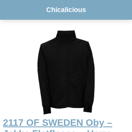
Chicalicious
2117 OF SWEDEN Oby –