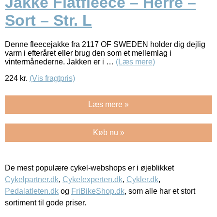
Jakke Flatfleece – Herre –
Sort – Str. L
Denne fleecejakke fra 2117 OF SWEDEN holder dig dejlig
varm i efteråret eller brug den som et mellemlag i
vintermånederne. Jakken er i …
(Læs mere)
224
kr.
(Vis fragtpris)
Læs mere »
Køb nu »
De mest populære cykel-webshops er i øjeblikket
Cykelpartner.dk
,
Cykelexperten.dk
,
Cykler.dk
,
Pedalatleten.dk
og
FriBikeShop.dk
, som alle har et stort
sortiment til gode priser.