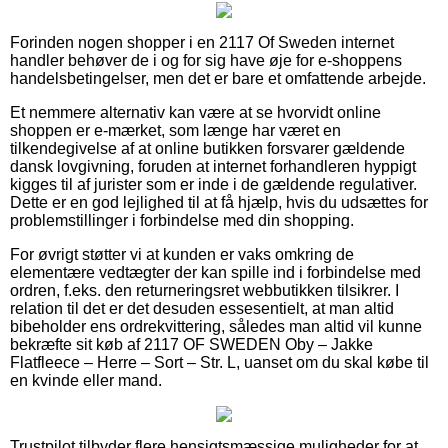
Forinden nogen shopper i en 2117 Of Sweden internet
handler behøver de i og for sig have øje for e-shoppens
handelsbetingelser, men det er bare et omfattende arbejde.
Et nemmere alternativ kan være at se hvorvidt online
shoppen er e-mærket, som længe har været en
tilkendegivelse af at online butikken forsvarer gældende
dansk lovgivning, foruden at internet forhandleren hyppigt
kigges til af jurister som er inde i de gældende regulativer.
Dette er en god lejlighed til at få hjælp, hvis du udsættes for
problemstillinger i forbindelse med din shopping.
For øvrigt støtter vi at kunden er vaks omkring de
elementære vedtægter der kan spille ind i forbindelse med
ordren, f.eks. den returneringsret webbutikken tilsikrer. I
relation til det er det desuden essesentielt, at man altid
bibeholder ens ordrekvittering, således man altid vil kunne
bekræfte sit køb af 2117 OF SWEDEN Oby – Jakke
Flatfleece – Herre – Sort – Str. L, uanset om du skal købe til
en kvinde eller mand.
Trustpilot tilbyder flere hensigtsmæssige muligheder for at