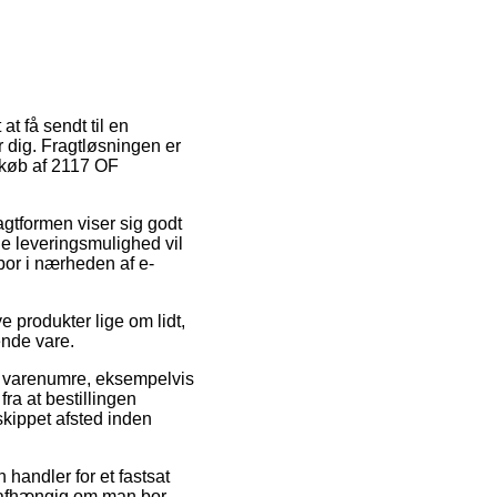
at få sendt til en
r dig. Fragtløsningen er
 køb af 2117 OF
agtformen viser sig godt
e leveringsmulighed vil
bor i nærheden af e-
 produkter lige om lidt,
ende vare.
s varenumre, eksempelvis
a at bestillingen
 skippet afsted inden
 handler for et fastsat
 uafhængig om man bor