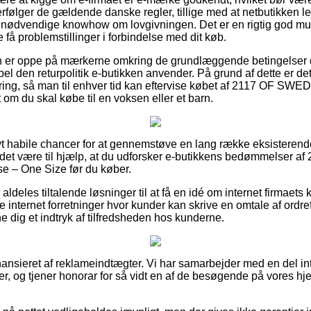
rfølger de gældende danske regler, tillige med at netbutikken le
 nødvendige knowhow om lovgivningen. Det er en rigtig god muli
e få problemstillinger i forbindelse med dit køb.
man er oppe på mærkerne omkring de grundlæggende betingelser d
el den returpolitik e-butikken anvender. På grund af dette er de
ttering, så man til enhver tid kan eftervise købet af 2117 OF S
om du skal købe til en voksen eller et barn.
tivt habile chancer for at gennemstøve en lang række eksistere
n det være til hjælp, at du udforsker e-butikkens bedømmelser
e – One Size før du køber.
deles tiltalende løsninger til at få en idé om internet firmaets 
 internet forretninger hvor kunder kan skrive en omtale af ordre
ne dig et indtryk af tilfredsheden hos kunderne.
nsieret af reklameindtægter. Vi har samarbejder med en del inte
rer, og tjener honorar for så vidt en af de besøgende på vores h