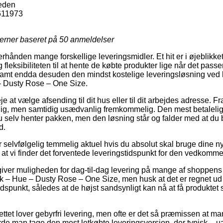
eden
611973
jerner baseret på
50
anmeldelser
rhånden mange forskellige leveringsmidler. Et hit er i øjeblikket 
fleksibiliteten til at hente de købte produkter lige når det passe
 samt endda desuden den mindst kostelige leveringsløsning ved
Dusty Rose – One Size.
 at vælge afsending til dit hus eller til dit arbejdes adresse. Fr
lig, men samtidig usædvanlig fremkommelig. Den mest betalelig
u selv henter pakken, men den løsning står og falder med at du 
d.
selvfølgelig temmelig aktuel hvis du absolut skal bruge dine nye
t at vi finder det forventede leveringstidspunkt for den vedkomm
giver muligheden for dag-til-dag levering på mange af shoppen
Hue – Dusty Rose – One Size, men husk at det er regnet ud fr
 tidspunkt, således at de højst sandsynligt kan nå at få produktet
ettet lover gebyrfri levering, men ofte er det så præmissen at man
rde man tage den mest letkøbte leveringsversion, der typisk –