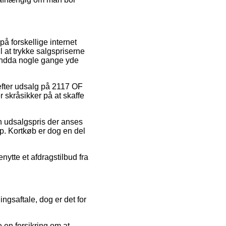
.
å forskellige internet
l at trykke salgspriserne
g endda nogle gange yde
 efter udsalg på 2117 OF
 skråsikker på at skaffe
en udsalgspris der anses
op. Kortkøb er dog en del
nytte et afdragstilbud fra
ngsaftale, dog er det for
 en forsikring om at