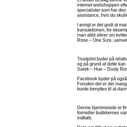
internet webshoppen efte
specialister som har den
assistance, hvis du skull
I øvrigt er det godt at 
transaktionen, for eksemp
man altid sikrer sin kvi
Rose – One Size, uanset 
Trustpilot byder på rela
og på grund af dette ka
Sarek – Hue – Dusty Ros
Facebook byder på også al
Foruden det er der mange
burde benyttes til at dan
Denne hjemmeside er fina
formidler butikkernes va
indkøb.