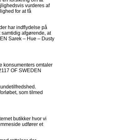
jlighedsvis vurderes af
ghed for at få
er har indflydelse på
t samtidig afgørende, at
WEDEN Sarek – Hue – Dusty
nde konsumenters omtaler
 af 2117 OF SWEDEN
kundetilfredshed.
forløbet, som tilmed
rnet butikker hvor vi
jemmeside udfører et