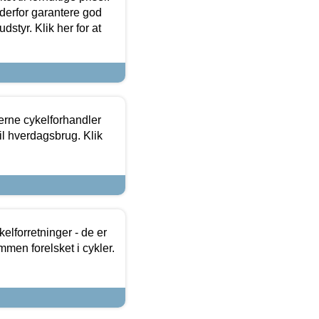
 derfor garantere god
dstyr. Klik her for at
erne cykelforhandler
til hverdagsbrug. Klik
lforretninger - de er
mmen forelsket i cykler.