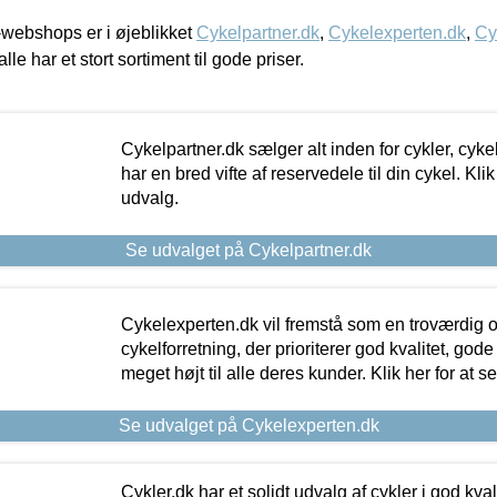
webshops er i øjeblikket
Cykelpartner.dk
,
Cykelexperten.dk
,
Cy
alle har et stort sortiment til gode priser.
Cykelpartner.dk sælger alt inden for cykler, cyke
har en bred vifte af reservedele til din cykel. Klik
udvalg.
Se udvalget på Cykelpartner.dk
Cykelexperten.dk vil fremstå som en troværdig o
cykelforretning, der prioriterer god kvalitet, god
meget højt til alle deres kunder. Klik her for at s
Se udvalget på Cykelexperten.dk
Cykler.dk har et solidt udvalg af cykler i god kvalit