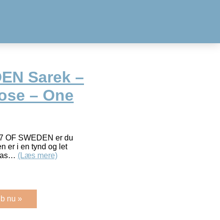
EN Sarek –
ose – One
117 OF SWEDEN er du
n er i en tynd og let
slas…
(Læs mere)
b nu »