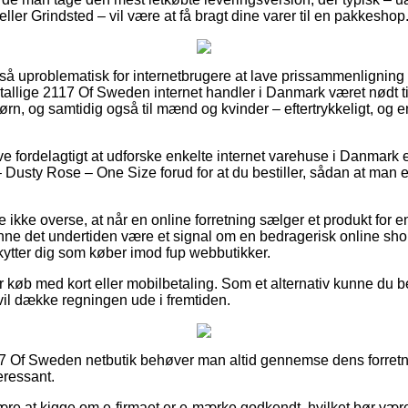
ler Grindsted – vil være at få bragt dine varer til en pakkeshop
 så uproblematisk for internetbrugere at lave prissammenligning p
utallige 2117 Of Sweden internet handler i Danmark været nødt ti
børn, og samtidig også til mænd og kvinder – eftertrykkeligt, o
ve fordelagtigt at udforske enkelte internet varehuse i Danmark
ty Rose – One Size forud for at du bestiller, sådan at man er
 ikke overse, at når en online forretning sælger et produkt for 
kunne det undertiden være et signal om en bedragerisk online sh
skytter dig som køber imod fup webbutikker.
for køb med kort eller mobilbetaling. Som et alternativ kunne du be
e vil dække regningen ude i fremtiden.
117 Of Sweden netbutik behøver man altid gennemse dens forretni
eressant.
ære at kigge om e-firmaet er e-mærke godkendt, hvilket bør være