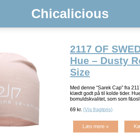
Chicalicious
2117 OF SWED
Hue – Dusty R
Size
Med denne “Sarek Cap” fra 2
klædt godt på til kolde tider. Hue
bomuldskvalitet, som som f&o
69
kr.
(Vis fragtpris)
Læs mere »
Kø