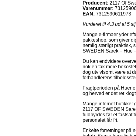
Producent:
2117 Of Sw
Varenummer:
7312590
EAN:
7312590611973
Vurderet til
4.3
ud af 5 st
Mange e-firmaer yder efte
pakkeshop, som giver dig 
nemlig særligt praktisk,
SWEDEN Sarek – Hue – 
Du kan endvidere overveje
nok en tak mere bekoste
dog utvivlsomt være at d
forhandlerens tilholdsste
Fragtperioden på Huer er 
og herved er det ret klog
Mange internet butikker 
2117 OF SWEDEN Sarek – 
fuldbyrdes før et fastsat
personalet får fri.
Enkelte forretninger på n
beløb. Som alternativ bu