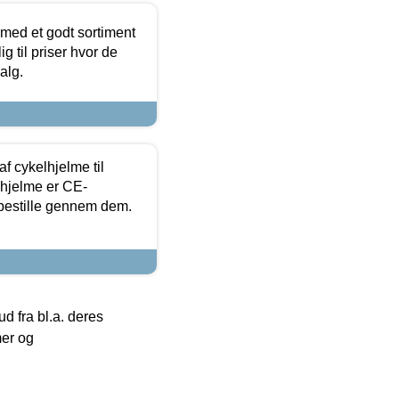
 med et godt sortiment
g til priser hvor de
alg.
f cykelhjelme til
lhjelme er CE-
 bestille gennem dem.
 fra bl.a. deres
mer og