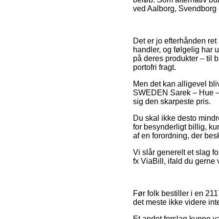
ved Aalborg, Svendborg el
Det er jo efterhånden ret
handler, og følgelig har 
på deres produkter – til 
portofri fragt.
Men det kan alligevel bli
SWEDEN Sarek – Hue – Dus
sig den skarpeste pris.
Du skal ikke desto mindre
for besynderligt billig, 
af en forordning, der be
Vi slår generelt et slag 
fx ViaBill, ifald du gern
Før folk bestiller i en 2
det meste ikke videre int
Et andet forslag kunne v