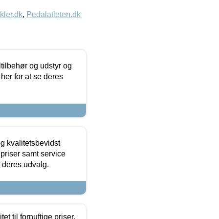
kler.dk
,
Pedalatleten.dk
ltilbehør og udstyr og
 her for at se deres
g kvalitetsbevidst
e priser samt service
e deres udvalg.
et til fornuftige priser.