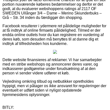
portion nuværende køberes bedømmelser og derfor er det
godt, at du evaluerer webshoppens ratings af 2117 OF
SWEDEN Ullånger 3/4 – Dame – Merino Skiunderbuks –
Grå – Str. 34 inden du færdiggør din shopping.
Facebook resulterer i ydermere ret pålidelige muligheder for
at få indtryk af online firmaets pålidelighed. Tilmed er der
endda online outlets hvor du kan registrere en vurdering af
deres køb, som desuden må benyttes til at danne dig et
indtryk af tilfredsheden hos kunderne.
Dette website finansieres af reklamer. Vi har samarbejder
med en stribe webshops og annoncerer deres varer, og
indkasserer godtgørelse under forudsætning af at den
person vi sender videre udfører et køb.
Vejledning omkring tilbud og netbutikker opretholdes
hyppigt, men vi påtager os ikke ansvaret for reguleringer der
eventuelt er udført siden vi nyligst opdaterede
hjemmesidens oplysninger.
BITLY: