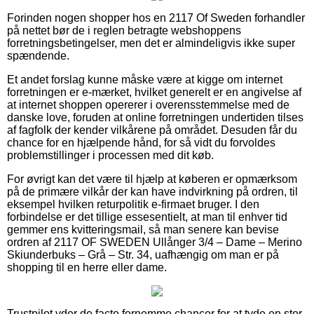
Forinden nogen shopper hos en 2117 Of Sweden forhandler
på nettet bør de i reglen betragte webshoppens
forretningsbetingelser, men det er almindeligvis ikke super
spændende.
Et andet forslag kunne måske være at kigge om internet
forretningen er e-mærket, hvilket generelt er en angivelse af
at internet shoppen opererer i overensstemmelse med de
danske love, foruden at online forretningen undertiden tilses
af fagfolk der kender vilkårene på området. Desuden får du
chance for en hjælpende hånd, for så vidt du forvoldes
problemstillinger i processen med dit køb.
For øvrigt kan det være til hjælp at køberen er opmærksom
på de primære vilkår der kan have indvirkning på ordren, til
eksempel hvilken returpolitik e-firmaet bruger. I den
forbindelse er det tillige essesentielt, at man til enhver tid
gemmer ens kvitteringsmail, så man senere kan bevise
ordren af 2117 OF SWEDEN Ullånger 3/4 – Dame – Merino
Skiunderbuks – Grå – Str. 34, uafhængig om man er på
shopping til en herre eller dame.
Trustpilot yder de facto fornemme chancer for at tyde en stor