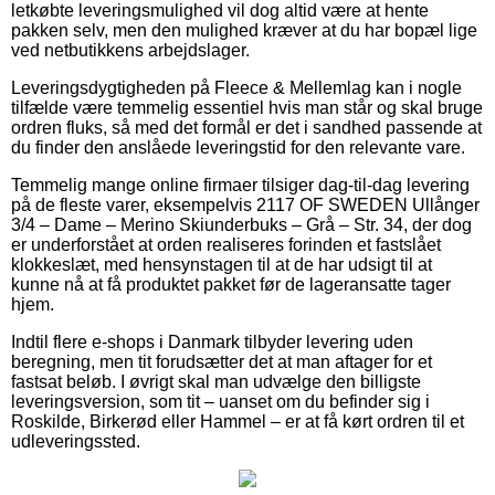
letkøbte leveringsmulighed vil dog altid være at hente
pakken selv, men den mulighed kræver at du har bopæl lige
ved netbutikkens arbejdslager.
Leveringsdygtigheden på Fleece & Mellemlag kan i nogle
tilfælde være temmelig essentiel hvis man står og skal bruge
ordren fluks, så med det formål er det i sandhed passende at
du finder den anslåede leveringstid for den relevante vare.
Temmelig mange online firmaer tilsiger dag-til-dag levering
på de fleste varer, eksempelvis 2117 OF SWEDEN Ullånger
3/4 – Dame – Merino Skiunderbuks – Grå – Str. 34, der dog
er underforstået at orden realiseres forinden et fastslået
klokkeslæt, med hensynstagen til at de har udsigt til at
kunne nå at få produktet pakket før de lageransatte tager
hjem.
Indtil flere e-shops i Danmark tilbyder levering uden
beregning, men tit forudsætter det at man aftager for et
fastsat beløb. I øvrigt skal man udvælge den billigste
leveringsversion, som tit – uanset om du befinder sig i
Roskilde, Birkerød eller Hammel – er at få kørt ordren til et
udleveringssted.