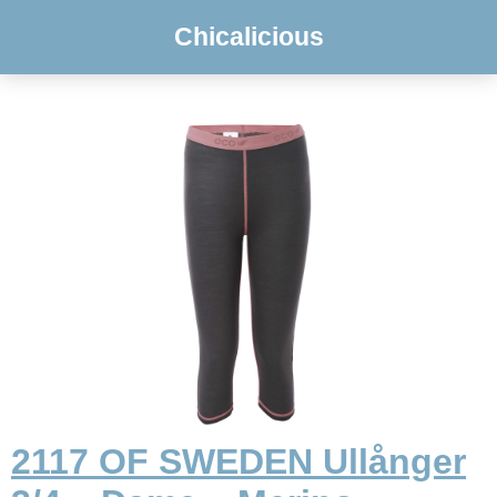
Chicalicious
2117 OF SWEDEN Ullånger