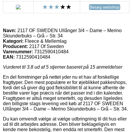
Besøg webshop
Navn:
2117 OF SWEDEN Ullånger 3/4 – Dame – Merino
Skiunderbuks – Grå – Str. 34
Kategori:
Fleece & Mellemlag
Producent:
2117 Of Sweden
Varenummer:
7312590410484
EAN:
7312590410484
Vurderet til
3.8
ud af 5 stjerner baseret på
15
anmeldelser
En del forretninger på nettet yder nu et hav af forskellige
fragttyper. Den mest populære er for øjeblikket pakkeshops,
fordi det så giver dig god fleksibilitet til at kunne afhente de
bestilte varer lige præcis når det passer ind i din kalender.
Fragttypen er altså meget smertefri, og desuden ligeledes
den billigste slags levering ved køb af 2117 OF SWEDEN
Ullånger 3/4 – Dame – Merino Skiunderbuks – Grå – Str. 34.
Du kan omvendt vælge at vælge udbringning til dit hus eller
ud til dit arbejdes adresse. Den bliver beklageligvis en
kende mere bekostelig, men endda ret smertefri. Den mest