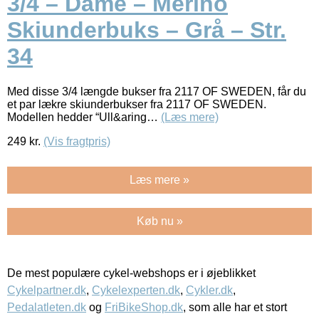
3/4 – Dame – Merino
Skiunderbuks – Grå – Str.
34
Med disse 3/4 længde bukser fra 2117 OF SWEDEN, får du
et par lækre skiunderbukser fra 2117 OF SWEDEN.
Modellen hedder “Ull&aring…
(Læs mere)
249
kr.
(Vis fragtpris)
Læs mere »
Køb nu »
De mest populære cykel-webshops er i øjeblikket
Cykelpartner.dk
,
Cykelexperten.dk
,
Cykler.dk
,
Pedalatleten.dk
og
FriBikeShop.dk
, som alle har et stort