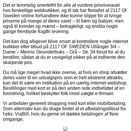
Det er temmelig smertefrit for alle at vurdere prisniveauet
hos forskellige webbutikker, og til tak har flertallet af 2117 Of
Sweden online forhandlere ikke kunne slippe for at tvinge
priserne på mange af deres varer – til børn og babyer, men
også til kvinder og mænd – betragteligt, og endda nogle
gange frembyde fragtfri levering.
Det kan dog alligevel blive smart at kontrollere nogle internet
butikker efter tilbud på 2117 OF SWEDEN Ullånger 3/4 –
Dame – Merino Skiunderbuks – Grå – Str. 34 forud for at du
bestiller, sådan at du er usvigeligt sikker på at indhente den
skarpeste pris.
Du må lige meget hvad ikke overse, at hvis en shop afsætter
deres varer til en udsalgspris som er helt ekstremt attraktiv,
kan det tit være en indikation på en uærlig internet webshop.
Bestillinger med kort er på den anden side indbefattet af en
forordning, hvilket beskytter folk imod uægte e-firmaer.
Vi anbefaler generelt shopping med kort eller mobilbetaling.
Som alternativ kan du drage fordel af et afbetalingstilbud fra
f.eks. ViaBill, hvis du gerne vil dække betalingen af flere
omgange.