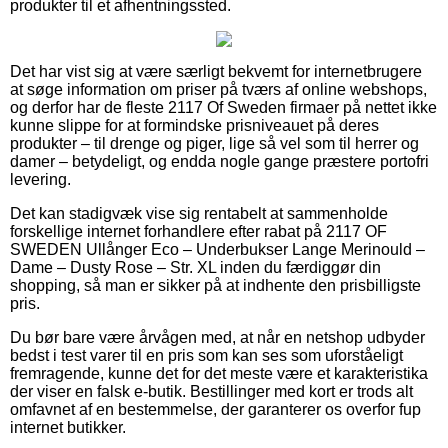
produkter til et afhentningssted.
Det har vist sig at være særligt bekvemt for internetbrugere
at søge information om priser på tværs af online webshops,
og derfor har de fleste 2117 Of Sweden firmaer på nettet ikke
kunne slippe for at formindske prisniveauet på deres
produkter – til drenge og piger, lige så vel som til herrer og
damer – betydeligt, og endda nogle gange præstere portofri
levering.
Det kan stadigvæk vise sig rentabelt at sammenholde
forskellige internet forhandlere efter rabat på 2117 OF
SWEDEN Ullånger Eco – Underbukser Lange Merinould –
Dame – Dusty Rose – Str. XL inden du færdiggør din
shopping, så man er sikker på at indhente den prisbilligste
pris.
Du bør bare være årvågen med, at når en netshop udbyder
bedst i test varer til en pris som kan ses som uforståeligt
fremragende, kunne det for det meste være et karakteristika
der viser en falsk e-butik. Bestillinger med kort er trods alt
omfavnet af en bestemmelse, der garanterer os overfor fup
internet butikker.