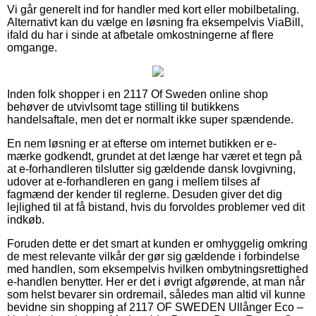
Vi går generelt ind for handler med kort eller mobilbetaling.
Alternativt kan du vælge en løsning fra eksempelvis ViaBill,
ifald du har i sinde at afbetale omkostningerne af flere
omgange.
Inden folk shopper i en 2117 Of Sweden online shop
behøver de utvivlsomt tage stilling til butikkens
handelsaftale, men det er normalt ikke super spændende.
En nem løsning er at efterse om internet butikken er e-
mærke godkendt, grundet at det længe har været et tegn på
at e-forhandleren tilslutter sig gældende dansk lovgivning,
udover at e-forhandleren en gang i mellem tilses af
fagmænd der kender til reglerne. Desuden giver det dig
lejlighed til at få bistand, hvis du forvoldes problemer ved dit
indkøb.
Foruden dette er det smart at kunden er omhyggelig omkring
de mest relevante vilkår der gør sig gældende i forbindelse
med handlen, som eksempelvis hvilken ombytningsrettighed
e-handlen benytter. Her er det i øvrigt afgørende, at man når
som helst bevarer sin ordremail, således man altid vil kunne
bevidne sin shopping af 2117 OF SWEDEN Ullånger Eco –