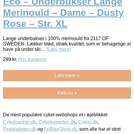
Eco – Underbukser Lange
Merinould – Dame – Dusty
Rose – Str. XL
Lange underbukser i 100% merinould fra 2117 OF
SWEDEN. Lækker blød, stræk kvalitet, som er behagelige at
have på under ski…
(Læs mere)
299
kr.
(Vis fragtpris)
Læs mere »
Køb nu »
De mest populære cykel-webshops er i øjeblikket
Cykelpartner.dk
,
Cykelexperten.dk
,
Cykler.dk
,
Pedalatleten.dk
og
FriBikeShop.dk
, som alle har et stort