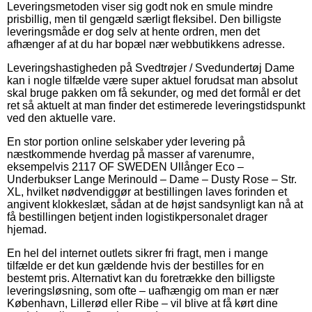
Leveringsmetoden viser sig godt nok en smule mindre
prisbillig, men til gengæld særligt fleksibel. Den billigste
leveringsmåde er dog selv at hente ordren, men det
afhænger af at du har bopæl nær webbutikkens adresse.
Leveringshastigheden på Svedtrøjer / Svedundertøj Dame
kan i nogle tilfælde være super aktuel forudsat man absolut
skal bruge pakken om få sekunder, og med det formål er det
ret så aktuelt at man finder det estimerede leveringstidspunkt
ved den aktuelle vare.
En stor portion online selskaber yder levering på
næstkommende hverdag på masser af varenumre,
eksempelvis 2117 OF SWEDEN Ullånger Eco –
Underbukser Lange Merinould – Dame – Dusty Rose – Str.
XL, hvilket nødvendiggør at bestillingen laves forinden et
angivent klokkeslæt, sådan at de højst sandsynligt kan nå at
få bestillingen betjent inden logistikpersonalet drager
hjemad.
En hel del internet outlets sikrer fri fragt, men i mange
tilfælde er det kun gældende hvis der bestilles for en
bestemt pris. Alternativt kan du foretrække den billigste
leveringsløsning, som ofte – uafhængig om man er nær
København, Lillerød eller Ribe – vil blive at få kørt dine