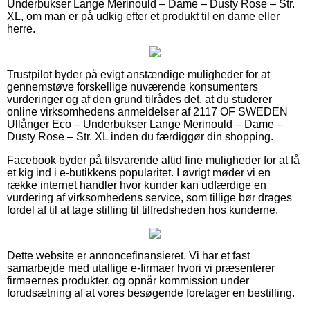
Underbukser Lange Merinould – Dame – Dusty Rose – Str.
XL, om man er på udkig efter et produkt til en dame eller
herre.
Trustpilot byder på evigt anstændige muligheder for at
gennemstøve forskellige nuværende konsumenters
vurderinger og af den grund tilrådes det, at du studerer
online virksomhedens anmeldelser af 2117 OF SWEDEN
Ullånger Eco – Underbukser Lange Merinould – Dame –
Dusty Rose – Str. XL inden du færdiggør din shopping.
Facebook byder på tilsvarende altid fine muligheder for at få
et kig ind i e-butikkens popularitet. I øvrigt møder vi en
række internet handler hvor kunder kan udfærdige en
vurdering af virksomhedens service, som tillige bør drages
fordel af til at tage stilling til tilfredsheden hos kunderne.
Dette website er annoncefinansieret. Vi har et fast
samarbejde med utallige e-firmaer hvori vi præsenterer
firmaernes produkter, og opnår kommission under
forudsætning af at vores besøgende foretager en bestilling.