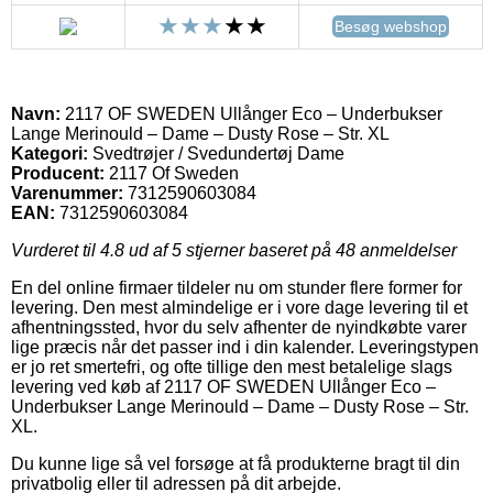
Besøg webshop
Navn:
2117 OF SWEDEN Ullånger Eco – Underbukser
Lange Merinould – Dame – Dusty Rose – Str. XL
Kategori:
Svedtrøjer / Svedundertøj Dame
Producent:
2117 Of Sweden
Varenummer:
7312590603084
EAN:
7312590603084
Vurderet til
4.8
ud af 5 stjerner baseret på
48
anmeldelser
En del online firmaer tildeler nu om stunder flere former for
levering. Den mest almindelige er i vore dage levering til et
afhentningssted, hvor du selv afhenter de nyindkøbte varer
lige præcis når det passer ind i din kalender. Leveringstypen
er jo ret smertefri, og ofte tillige den mest betalelige slags
levering ved køb af 2117 OF SWEDEN Ullånger Eco –
Underbukser Lange Merinould – Dame – Dusty Rose – Str.
XL.
Du kunne lige så vel forsøge at få produkterne bragt til din
privatbolig eller til adressen på dit arbejde.