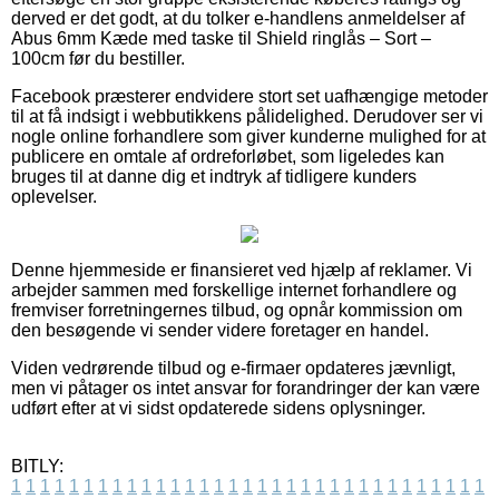
derved er det godt, at du tolker e-handlens anmeldelser af
Abus 6mm Kæde med taske til Shield ringlås – Sort –
100cm før du bestiller.
Facebook præsterer endvidere stort set uafhængige metoder
til at få indsigt i webbutikkens pålidelighed. Derudover ser vi
nogle online forhandlere som giver kunderne mulighed for at
publicere en omtale af ordreforløbet, som ligeledes kan
bruges til at danne dig et indtryk af tidligere kunders
oplevelser.
Denne hjemmeside er finansieret ved hjælp af reklamer. Vi
arbejder sammen med forskellige internet forhandlere og
fremviser forretningernes tilbud, og opnår kommission om
den besøgende vi sender videre foretager en handel.
Viden vedrørende tilbud og e-firmaer opdateres jævnligt,
men vi påtager os intet ansvar for forandringer der kan være
udført efter at vi sidst opdaterede sidens oplysninger.
BITLY:
1
1
1
1
1
1
1
1
1
1
1
1
1
1
1
1
1
1
1
1
1
1
1
1
1
1
1
1
1
1
1
1
1