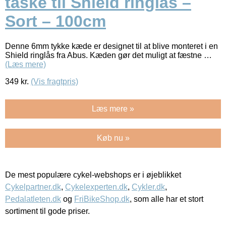
taske til Shield ringlås –
Sort – 100cm
Denne 6mm tykke kæde er designet til at blive monteret i en
Shield ringlås fra Abus. Kæden gør det muligt at fæstne …
(Læs mere)
349
kr.
(Vis fragtpris)
Læs mere »
Køb nu »
De mest populære cykel-webshops er i øjeblikket
Cykelpartner.dk
,
Cykelexperten.dk
,
Cykler.dk
,
Pedalatleten.dk
og
FriBikeShop.dk
, som alle har et stort
sortiment til gode priser.