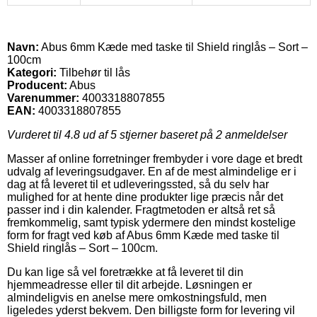
Navn:
Abus 6mm Kæde med taske til Shield ringlås – Sort –
100cm
Kategori:
Tilbehør til lås
Producent:
Abus
Varenummer:
4003318807855
EAN:
4003318807855
Vurderet til
4.8
ud af 5 stjerner baseret på
2
anmeldelser
Masser af online forretninger frembyder i vore dage et bredt
udvalg af leveringsudgaver. En af de mest almindelige er i
dag at få leveret til et udleveringssted, så du selv har
mulighed for at hente dine produkter lige præcis når det
passer ind i din kalender. Fragtmetoden er altså ret så
fremkommelig, samt typisk ydermere den mindst kostelige
form for fragt ved køb af Abus 6mm Kæde med taske til
Shield ringlås – Sort – 100cm.
Du kan lige så vel foretrække at få leveret til din
hjemmeadresse eller til dit arbejde. Løsningen er
almindeligvis en anelse mere omkostningsfuld, men
ligeledes yderst bekvem. Den billigste form for levering vil