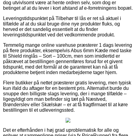
dog utvivlsomt være at hente ordren selv, som dog er
betinget af at du lever i kort afstand af e-forretningens bopæl.
Leveringstidspunktet på Tilbehør til lås er ret så aktuel i
tilfælde af at du skal bruge dine nye produkter fluks, og
herved er det sandelig essentielt at du finder
leveringstidspunktet ved det vedkommende produkt.
Temmelig mange online varehuse præsterer 1 dags levering
på flere produkter, eksempelvis Abus 6mm Kæde med taske
til Shield ringlås – Sort – 100cm, men som imidlertid er
påkrævet at bestillingen gennemføres forud for et givent
tidspunkt, med det formål at de garanteret kan nå at få
produkterne betjent inden medarbejderne tager hjem.
Flere butikker på nettet præsterer gratis levering, men typisk
kun ifald du aftager for en bestemt pris. Alternativt burde du
snuppe den billigste slags levering, der i mange tilfælde –
ligegyldigt om man befinder sig tæt på Næstved,
Brønderslev eller Skælskør – er at få fragtfirmaet til at køre
bestillingen til et udleveringssted.
Det er efterhånden i høj grad uproblematisk for alle og
enhver at sammenligne priser (via fx PriceRunner) fra flere