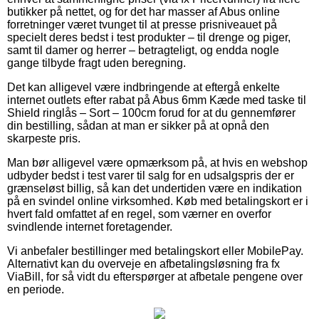
butikker på nettet, og for det har masser af Abus online
forretninger været tvunget til at presse prisniveauet på
specielt deres bedst i test produkter – til drenge og piger,
samt til damer og herrer – betragteligt, og endda nogle
gange tilbyde fragt uden beregning.
Det kan alligevel være indbringende at eftergå enkelte
internet outlets efter rabat på Abus 6mm Kæde med taske til
Shield ringlås – Sort – 100cm forud for at du gennemfører
din bestilling, sådan at man er sikker på at opnå den
skarpeste pris.
Man bør alligevel være opmærksom på, at hvis en webshop
udbyder bedst i test varer til salg for en udsalgspris der er
grænseløst billig, så kan det undertiden være en indikation
på en svindel online virksomhed. Køb med betalingskort er i
hvert fald omfattet af en regel, som værner en overfor
svindlende internet foretagender.
Vi anbefaler bestillinger med betalingskort eller MobilePay.
Alternativt kan du overveje en afbetalingsløsning fra fx
ViaBill, for så vidt du efterspørger at afbetale pengene over
en periode.