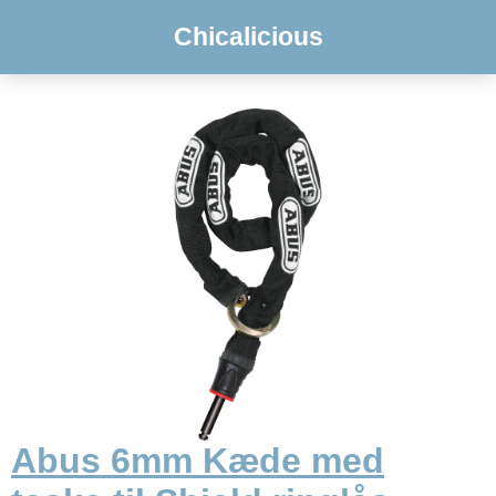
Chicalicious
Abus 6mm Kæde med