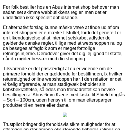
Før folk bestiller hos en Abus internet shop behøver man
sådan set skimme webbutikkens regler, men det er
undertiden ikke specielt ophidsende.
Et alternativt forslag kunne måske være at finde ud af om
internet shoppen er e-mærke tilsluttet, fordi det generelt er
en tilkendegivelse af at internet selskabet adlyder de
gældende danske regler, tillige med at webshoppen nu og
da besøges af fagfolk som er meget fortrolige
retningslinjerne. Derudover giver det dig lejlighed til støtte,
når du møder besvær med din shopping.
Tilsvarende er det prisværdigt at du er vidende om de
primære forhold der er gældende for bestillingen, fx hvilken
returrettighed online webshoppen har. I den relation er det
virkelig afgørende, at man stadigvæk beholder sin
købsbekræftelse, således man fremadrettet kan bevise
bestillingen af Abus 6mm Kæde med taske til Shield ringlås
– Sort – 100cm, uden hensyn til om man efterspørger
produkter til en herre eller dame.
Trustpilot bringer dig forholdsvis sikre muligheder for at
eftersøge en stor gruppe eksisterende køberes ratings og