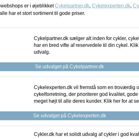
webshops er i øjeblikket
Cykelpartner.dk
,
Cykelexperten.dk
,
Cy
alle har et stort sortiment til gode priser.
Cykelpartner.dk sælger alt inden for cykler, cyke
har en bred vifte af reservedele til din cykel. Klik
udvalg.
Se udvalget på Cykelpartner.dk
Cykelexperten.dk vil fremstå som en troværdig o
cykelforretning, der prioriterer god kvalitet, god
meget højt til alle deres kunder. Klik her for at s
Se udvalget på Cykelexperten.dk
Cykler.dk har et solidt udvalg af cykler i god kvalit