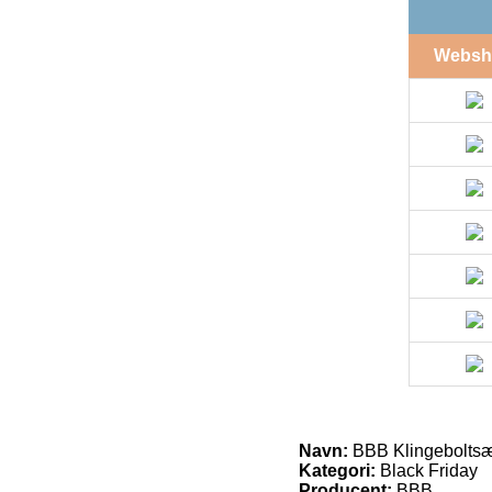
Websh
Navn:
BBB Klingeboltsæt
Kategori:
Black Friday
Producent:
BBB