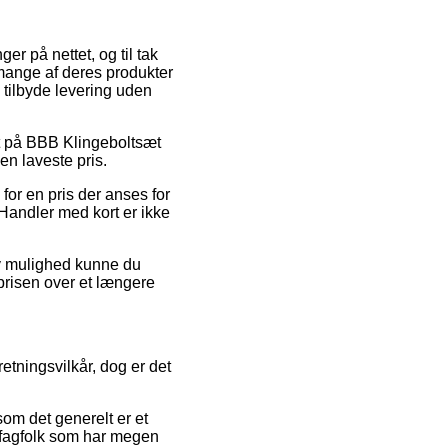
er på nettet, og til tak
mange af deres produkter
 tilbyde levering uden
bat på BBB Klingeboltsæt
en laveste pris.
 for en pris der anses for
 Handler med kort er ikke
iv mulighed kunne du
 prisen over et længere
etningsvilkår, dog er det
om det generelt er et
 fagfolk som har megen