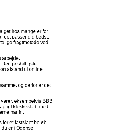
valget hos mange er for
år det passer dig bedst.
stelige fragtmetode ved
t arbejde.
Den prisbilligste
t afstand til online
 samme, og derfor er det
 varer, eksempelvis BBB
jagtigt klokkeslæt, med
rne har fri.
 for et fastslået beløb.
 du er i Odense,