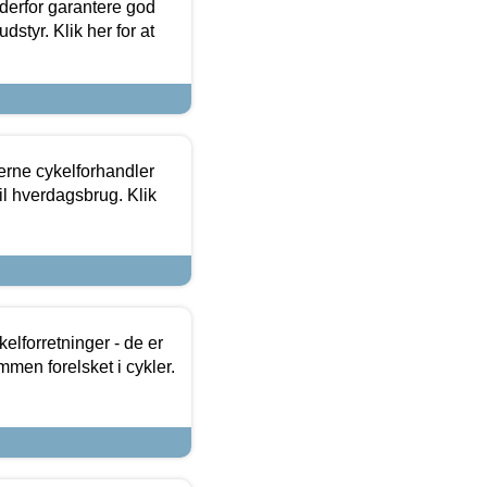
 derfor garantere god
dstyr. Klik her for at
erne cykelforhandler
til hverdagsbrug. Klik
lforretninger - de er
mmen forelsket i cykler.