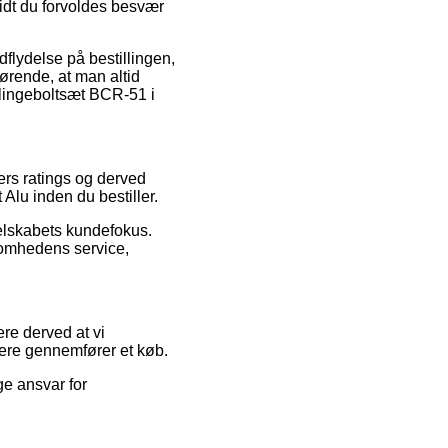
idt du forvoldes besvær
flydelse på bestillingen,
ørende, at man altid
Klingeboltsæt BCR-51 i
ers ratings og derved
 Alu inden du bestiller.
selskabets kundefokus.
ksomhedens service,
ere derved at vi
ere gennemfører et køb.
ge ansvar for