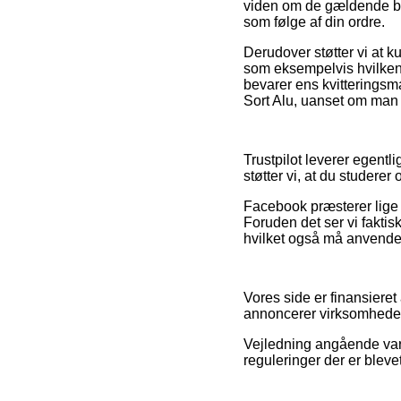
viden om de gældende bes
som følge af din ordre.
Derudover støtter vi at 
som eksempelvis hvilken 
bevarer ens kvitteringsm
Sort Alu, uanset om man e
Trustpilot leverer egentl
støtter vi, at du studere
Facebook præsterer lige s
Foruden det ser vi faktis
hvilket også må anvendes 
Vores side er finansieret 
annoncerer virksomheder
Vejledning angående vare
reguleringer der er bleve