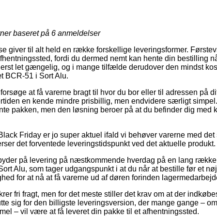
rner baseret på
6
anmeldelser
e giver til alt held en række forskellige leveringsformer. Første
t afhentningssted, fordi du dermed nemt kan hente din bestilling n
erst let gængelig, og i mange tilfælde derudover den mindst ko
t BCR-51 i Sort Alu.
øge at få varerne bragt til hvor du bor eller til adressen på di
tiden en kende mindre prisbillig, men endvidere særligt simpel. 
nte pakken, men den løsning beroer på at du befinder dig med kor
Black Friday er jo super aktuel ifald vi behøver varerne med det
terser det forventede leveringstidspunkt ved det aktuelle produkt.
s byder på levering på næstkommende hverdag på en lang række
rt Alu, som tager udgangspunkt i at du når at bestille før et nø
ghed for at nå at få varerne ud af døren forinden lagermedarbejde
rer fri fragt, men for det meste stiller det krav om at der indkøbes
e sig for den billigste leveringsversion, der mange gange – om
l – vil være at få leveret din pakke til et afhentningssted.