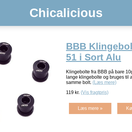
Chicalicious
BBB Klingebo
51 i Sort Alu
Klingebolte fra BBB på bare 10g
lange klingebolte og bruges til 
samme bolt.
(Læs mere)
119
kr.
(Vis fragtpris)
Læs mere »
Kø