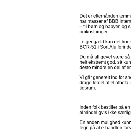
Det er efterhånden temmel
har masser af BBB intern
– til børn og babyer, og
omkostninger.
Til gengæld kan det trods
BCR-51 i Sort Alu forinde
Du må alligevel være så p
helt ekstremt god, så kun
desto mindre en del af e
Vi går generelt ind for 
drage fordel af et afbeta
tidsrum.
Inden folk bestiller på e
almindeligvis ikke særlig 
En anden mulighed kunne 
tegn på at e-handlen for