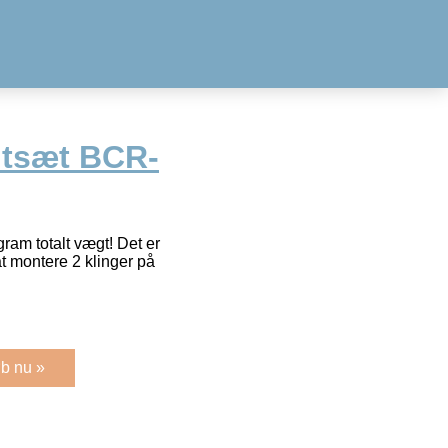
ltsæt BCR-
ram totalt vægt! Det er
at montere 2 klinger på
b nu »