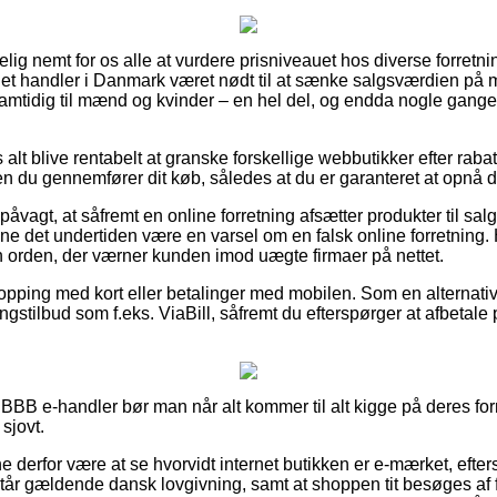
ig nemt for os alle at vurdere prisniveauet hos diverse forretning
et handler i Danmark været nødt til at sænke salgsværdien på 
 samtidig til mænd og kvinder – en hel del, og endda nogle gange
 alt blive rentabelt at granske forskellige webbutikker efter ra
n du gennemfører dit køb, således at du er garanteret at opnå d
åvagt, at såfremt en online forretning afsætter produkter til salg
ne det undertiden være en varsel om en falsk online forretning.
n orden, der værner kunden imod uægte firmaer på nettet.
shopping med kort eller betalinger med mobilen. Som en alternat
lingstilbud som f.eks. ViaBill, såfremt du efterspørger at afbetale
n BBB e-handler bør man når alt kommer til alt kigge på deres forr
sjovt.
derfor være at se hvorvidt internet butikken er e-mærket, efters
står gældende dansk lovgivning, samt at shoppen tit besøges af