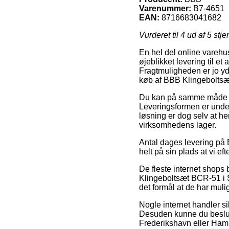
Varenummer:
B7-4651
EAN:
8716683041682
Vurderet til
4
ud af 5 stje
En hel del online varehus
øjeblikket levering til e
Fragtmuligheden er jo yd
køb af BBB Klingeboltsæ
Du kan på samme måde fors
Leveringsformen er under
løsning er dog selv at he
virksomhedens lager.
Antal dages levering på 
helt på sin plads at vi ef
De fleste internet shop
Klingeboltsæt BCR-51 i So
det formål at de har muli
Nogle internet handler sik
Desuden kunne du beslutt
Frederikshavn eller Hamme