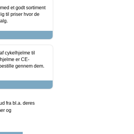
 med et godt sortiment
g til priser hvor de
alg.
f cykelhjelme til
lhjelme er CE-
 bestille gennem dem.
 fra bl.a. deres
mer og