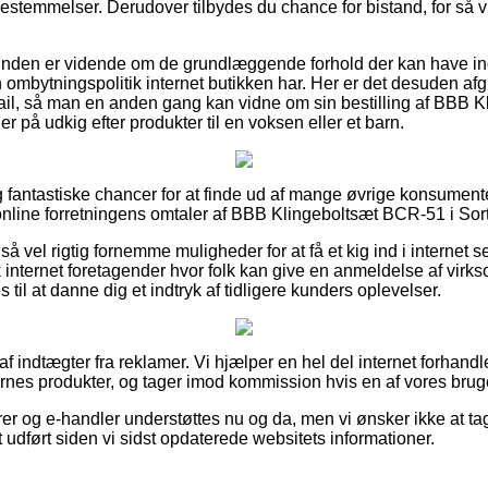
temmelser. Derudover tilbydes du chance for bistand, for så v
kunden er vidende om de grundlæggende forhold der kan have ind
ombytningspolitik internet butikken har. Her er det desuden afg
ail, så man en anden gang kan vidne om sin bestilling af BBB 
r på udkig efter produkter til en voksen eller et barn.
ig fantastiske chancer for at finde ud af mange øvrige konsument
r online forretningens omtaler af BBB Klingeboltsæt BCR-51 i Sort
å vel rigtig fornemme muligheder for at få et kig ind i internet 
k internet foretagender hvor folk kan give en anmeldelse af vir
til at danne dig et indtryk af tidligere kunders oplevelser.
af indtægter fra reklamer. Vi hjælper en hel del internet forhandl
nes produkter, og tager imod kommission hvis en af vores brug
r og e-handler understøttes nu og da, men vi ønsker ikke at ta
t udført siden vi sidst opdaterede websitets informationer.