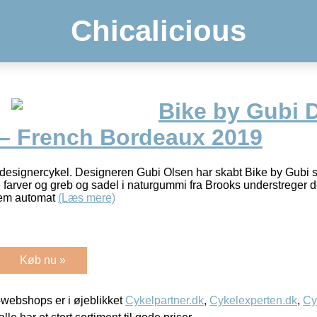
Chicalicious
Bike by Gubi 
– French Bordeaux 2019
designercykel. Designeren Gubi Olsen har skabt Bike by Gubi so
re farver og greb og sadel i naturgummi fra Brooks understreger d
lem automat
(Læs mere)
Køb nu »
webshops er i øjeblikket
Cykelpartner.dk
,
Cykelexperten.dk
,
Cy