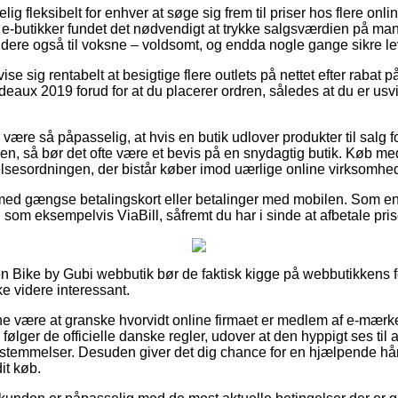
ig fleksibelt for enhver at søge sig frem til priser hos flere onl
 e-butikker fundet det nødvendigt at trykke salgsværdien på mang
dere også til voksne – voldsomt, og endda nogle gange sikre le
vise sig rentabelt at besigtige flere outlets på nettet efter raba
aux 2019 forud for at du placerer ordren, således at du er usvi
være så påpasselig, at hvis en butik udlover produkter til salg 
n, så bør det ofte være et bevis på en snydagtig butik. Køb med 
gelsesordningen, der bistår køber imod uærlige online virksomhed
 med gængse betalingskort eller betalinger med mobilen. Som e
som eksempelvis ViaBill, såfremt du har i sinde at afbetale pri
 Bike by Gubi webbutik bør de faktisk kigge på webbutikkens fo
e videre interessant.
unne være at granske hvorvidt online firmaet er medlem af e-mærk
n følger de officielle danske regler, udover at den hyppigt ses til 
stemmelser. Desuden giver det dig chance for en hjælpende hånd
it køb.