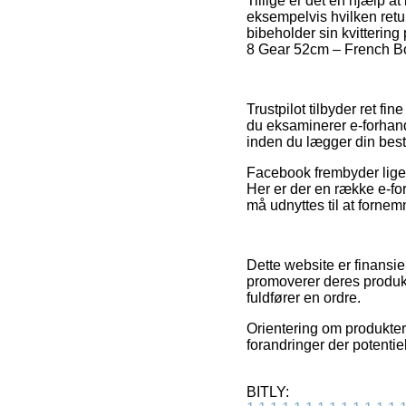
Tillige er det en hjælp 
eksempelvis hvilken retu
bibeholder sin kvitteri
8 Gear 52cm – French Bo
Trustpilot tilbyder ret fi
du eksaminerer e-forha
inden du lægger din besti
Facebook frembyder lige 
Her er der en række e-fo
må udnyttes til at forne
Dette website er finansier
promoverer deres produkt
fuldfører en ordre.
Orientering om produkter 
forandringer der potentie
BITLY: