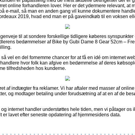
at kunden er påpasselig med de mest aktuelle betingelser der er 
rret online forhandleren lover. Her er det ydermere relevant, a
ng på e-mail, så man en anden gang vil kunne dokumentere hand
rdeaux 2019, hvad end man er på gaveindkøb til en voksen elle
ne genveje til at sondere forskellige tidligere køberes synspunkter 
ndlerens bedømmelser af Bike by Gubi Dame 8 Gear 52cm – Fr
lling.
så vel en del fornemme chancer for at få en idé om internet w
rhandlere hvor folk kan afgive en bedømmelse af deres købsople
mme tilfredsheden hos kunderne.
et af indtægter fra reklamer. Vi har aftaler med masser af online 
er, og modtager betaling under forudsætning af at en af de be
og internet handler understøttes hele tiden, men vi påtager os i
lt er lavet efter seneste opdatering af hjemmesidens data.