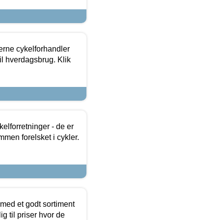
erne cykelforhandler
til hverdagsbrug. Klik
lforretninger - de er
mmen forelsket i cykler.
 med et godt sortiment
g til priser hvor de