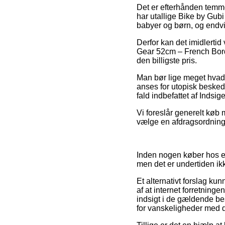
Det er efterhånden temmel
har utallige Bike by Gubi
babyer og børn, og endvi
Derfor kan det imidlertid 
Gear 52cm – French Borde
den billigste pris.
Man bør lige meget hvad 
anses for utopisk beskede
fald indbefattet af Indsi
Vi foreslår generelt køb
vælge en afdragsordning 
Inden nogen køber hos en
men det er undertiden ikk
Et alternativt forslag k
af at internet forretninge
indsigt i de gældende be
for vanskeligheder med d