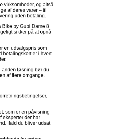
ine virksomheder, og altså
e af deres varer – til
vering uden betaling.
t på Bike by Gubi Dame 8
geligt sikker på at opnå
for en udsalgspris som
betalingskort er i hvert
er.
n anden løsning bør du
sen af flere omgange.
rretningsbetingelser,
et, som er en påvisning
af eksperter der har
, ifald du bliver udsat