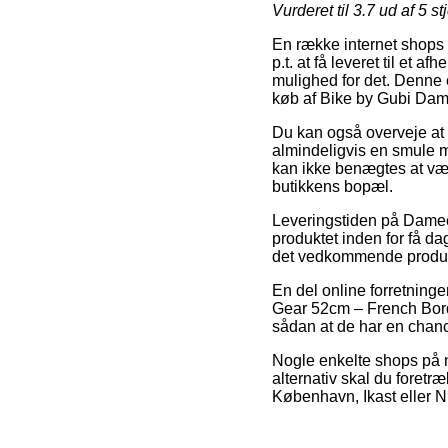
Vurderet til
3.7
ud af 5 st
En række internet shops t
p.t. at få leveret til et 
mulighed for det. Denne 
køb af Bike by Gubi Da
Du kan også overveje at få
almindeligvis en smule 
kan ikke benægtes at vær
butikkens bopæl.
Leveringstiden på Damecy
produktet inden for få da
det vedkommende produk
En del online forretning
Gear 52cm – French Bord
sådan at de har en chanc
Nogle enkelte shops på ne
alternativ skal du foretr
København, Ikast eller Niv