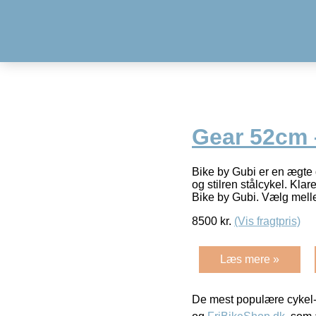
Gear 52cm 
Bike by Gubi er en ægte 
og stilren stålcykel. Kla
Bike by Gubi. Vælg mel
8500
kr.
(Vis fragtpris)
Læs mere »
De mest populære cykel-