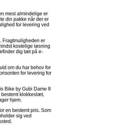
Den mest almindelige er
ente din pakke når der er
lighed for levering ved
ds. Fragtmuligheden er
ndst kostelige løsning
finder dig tæt på e-
uld om du har behov for
risonten for levering for
vis Bike by Gubi Dame 8
 bestemt klokkeslæt,
tager hjem.
 for en bestemt pris. Som
opholder sig ved
ssted.