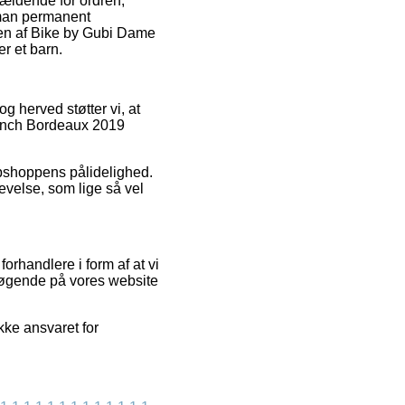
gældende for ordren,
t man permanent
len af Bike by Gubi Dame
r et barn.
og herved støtter vi, at
ench Bordeaux 2019
ebshoppens pålidelighed.
velse, som lige så vel
forhandlere i form af at vi
søgende på vores website
kke ansvaret for