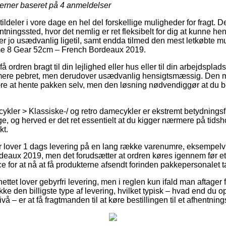
jerner baseret på
4
anmeldelser
ildeler i vore dage en hel del forskellige muligheder for fragt. 
afhentningssted, hvor det nemlig er ret fleksibelt for dig at kunne h
er jo usædvanlig ligetil, samt endda tilmed den mest letkøbte mu
me 8 Gear 52cm – French Bordeaux 2019.
 ordren bragt til din lejlighed eller hus eller til din arbejdspla
mere pebret, men derudover usædvanlig hensigtsmæssig. Den mi
e at hente pakken selv, men den løsning nødvendiggør at du be
kler > Klassiske-/ og retro damecykler er ekstremt betydningsf
ge, og herved er det ret essentielt at du kigger nærmere på tidsho
t.
er lover 1 dags levering på en lang række varenumre, eksempel
eaux 2019, men det forudsætter at ordren køres igennem før et
e for at nå at få produkterne afsendt forinden pakkepersonalet 
ttet lover gebyrfri levering, men i reglen kun ifald man aftager
ække den billigste type af levering, hvilket typisk – hvad end du 
å – er at få fragtmanden til at køre bestillingen til et afhentning