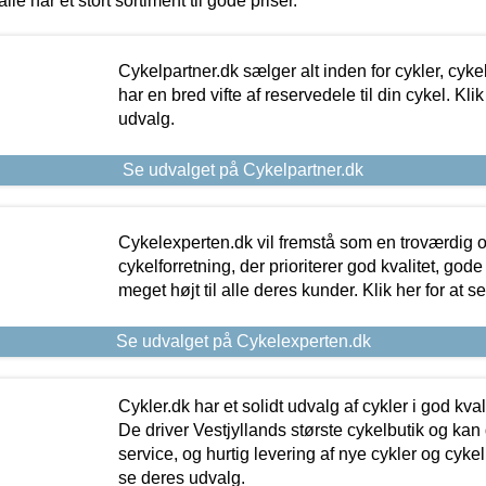
alle har et stort sortiment til gode priser.
Cykelpartner.dk sælger alt inden for cykler, cyke
har en bred vifte af reservedele til din cykel. Klik
udvalg.
Se udvalget på Cykelpartner.dk
Cykelexperten.dk vil fremstå som en troværdig o
cykelforretning, der prioriterer god kvalitet, god
meget højt til alle deres kunder. Klik her for at s
Se udvalget på Cykelexperten.dk
Cykler.dk har et solidt udvalg af cykler i god kvalit
De driver Vestjyllands største cykelbutik og kan
service, og hurtig levering af nye cykler og cykelu
se deres udvalg.