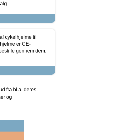
alg.
f cykelhjelme til
lhjelme er CE-
 bestille gennem dem.
 fra bl.a. deres
mer og