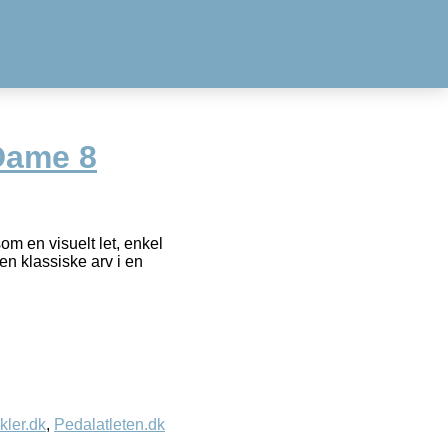
Dame 8
m en visuelt let, enkel
en klassiske arv i en
kler.dk
,
Pedalatleten.dk