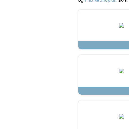
og
FriBikeShop.dk
, som 