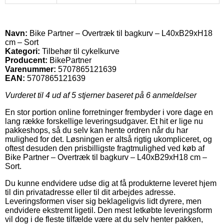
Navn:
Bike Partner – Overtræk til bagkurv – L40xB29xH18
cm – Sort
Kategori:
Tilbehør til cykelkurve
Producent:
BikePartner
Varenummer:
5707865121639
EAN:
5707865121639
Vurderet til
4
ud af 5 stjerner baseret på
6
anmeldelser
En stor portion online forretninger frembyder i vore dage en
lang række forskellige leveringsudgaver. Et hit er lige nu
pakkeshops, så du selv kan hente ordren når du har
mulighed for det. Løsningen er altså rigtig ukompliceret, og
oftest desuden den prisbilligste fragtmulighed ved køb af
Bike Partner – Overtræk til bagkurv – L40xB29xH18 cm –
Sort.
Du kunne endvidere udse dig at få produkterne leveret hjem
til din privatadresse eller til dit arbejdes adresse.
Leveringsformen viser sig beklageligvis lidt dyrere, men
endvidere ekstremt ligetil. Den mest letkøbte leveringsform
vil dog i de fleste tilfælde være at du selv henter pakken,