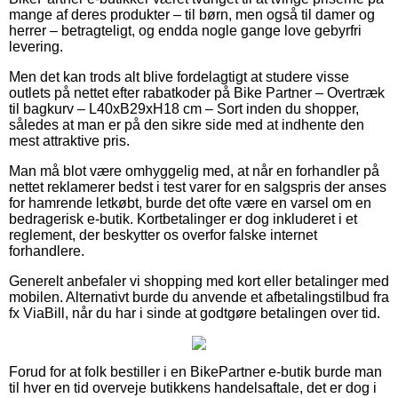
mange af deres produkter – til børn, men også til damer og
herrer – betragteligt, og endda nogle gange love gebyrfri
levering.
Men det kan trods alt blive fordelagtigt at studere visse
outlets på nettet efter rabatkoder på Bike Partner – Overtræk
til bagkurv – L40xB29xH18 cm – Sort inden du shopper,
således at man er på den sikre side med at indhente den
mest attraktive pris.
Man må blot være omhyggelig med, at når en forhandler på
nettet reklamerer bedst i test varer for en salgspris der anses
for hamrende letkøbt, burde det ofte være en varsel om en
bedragerisk e-butik. Kortbetalinger er dog inkluderet i et
reglement, der beskytter os overfor falske internet
forhandlere.
Generelt anbefaler vi shopping med kort eller betalinger med
mobilen. Alternativt burde du anvende et afbetalingstilbud fra
fx ViaBill, når du har i sinde at godtgøre betalingen over tid.
Forud for at folk bestiller i en BikePartner e-butik burde man
til hver en tid overveje butikkens handelsaftale, det er dog i