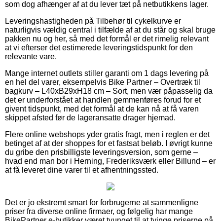
som dog afhænger af at du lever tæt på netbutikkens lager.
Leveringshastigheden på Tilbehør til cykelkurve er
naturligvis vældig central i tilfælde af at du står og skal bruge
pakken nu og her, så med det formål er det rimelig relevant
at vi efterser det estimerede leveringstidspunkt for den
relevante vare.
Mange internet outlets stiller garanti om 1 dags levering på
en hel del varer, eksempelvis Bike Partner – Overtræk til
bagkurv – L40xB29xH18 cm – Sort, men vær påpasselig da
det er underforstået at handlen gemmenføres forud for et
givent tidspunkt, med det formål at de kan nå at få varen
skippet afsted før de lageransatte drager hjemad.
Flere online webshops yder gratis fragt, men i reglen er det
betinget af at der shoppes for et fastsat beløb. I øvrigt kunne
du gribe den prisbilligste leveringsversion, som gerne –
hvad end man bor i Herning, Frederiksværk eller Billund – er
at få leveret dine varer til et afhentningssted.
Det er jo ekstremt smart for forbrugerne at sammenligne
priser fra diverse online firmaer, og følgelig har mange
BikePartner e-butikker været tvunget til at tvinge priserne på