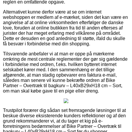
reglen en omfattende opgave.
Alternativet kunne derfor være at se om internet
webshoppen er medlem af e-mærket, siden det kan være en
angivelse af at online virksomheden efterfølger de danske
love, foruden at online butikken fra tid til anden efterses af
jurister der har meget erfaring med vilkårene på området.
Dette er desuden en god anledning til støtte, ifald du skulle
få besvær i forbindelse med din shopping.
Tilsvarende anbefaler vi at man er oppe på mærkerne
omkring de mest centrale reglementer der gør sig gældende
i forbindelse med ordren, f.eks. hvilken bytteret internet
selskabet kører med. I den sammenhæng er det tillige
afgørende, at man stadig opbevarer ens faktura e-mail,
således man senere vil kunne bekræfte ordren af Bike
Partner – Overtræk til bagkurv – L40xB29xH18 cm – Sort,
om man skal købe gave til en pige eller dreng.
Trustpilot forærer dig sådan set fremragende løsninger til at
beskue diverse eksisterende kunders reflektioner og af den
grund rekommanderer vi, at du tager et kig på e-
forretningens bedømmelser af Bike Partner – Overtræk til
bagkurv – L40xB29xH18 cm – Sort før du shopper.