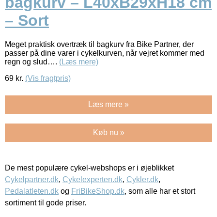
bagkurv – L40xB29xH18 cm
– Sort
Meget praktisk overtræk til bagkurv fra Bike Partner, der
passer på dine varer i cykelkurven, når vejret kommer med
regn og slud….
(Læs mere)
69
kr.
(Vis fragtpris)
Læs mere »
Køb nu »
De mest populære cykel-webshops er i øjeblikket
Cykelpartner.dk
,
Cykelexperten.dk
,
Cykler.dk
,
Pedalatleten.dk
og
FriBikeShop.dk
, som alle har et stort
sortiment til gode priser.