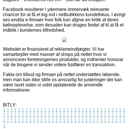
Facebook resulterer i ydermere immervæk relevante
chancer for at få et kig ind i netbutikkens kundefokus. I øvrigt
ses endda e-firmaer hvor folk kan afgive en kritik af deres
købsoplevelse, som desuden kan drages fordel af til at få et
indblik i kundernes tilfredshed.
Websitet er finansieret af reklameindtægter. Vi har
samarbejder med masser af shops på nettet hvor vi
annoncerer forretningernes produkter, og indhenter honorar
når de brugere vi sender videre fuldfører en transaktion.
Fakta om tilbud og firmaer på nettet understøttes løbende,
men man kan ikke stille os ansvarlig for justeringer der kan
være lavet siden vi sidst opdaterede de anvendte
informationer.
BITLY:
1
1
1
1
1
1
1
1
1
1
1
1
1
1
1
1
1
1
1
1
1
1
1
1
1
1
1
1
1
1
1
1
1
1
1
1
1
1
1
1
1
1
1
1
1
1
1
1
1
1
1
1
1
1
1
1
1
1
1
1
1
1
1
1
1
1
1
1
1
1
1
1
1
1
1
1
1
1
1
1
1
1
1
1
1
1
1
1
1
1
1
1
1
1
1
1
1
1
1
1