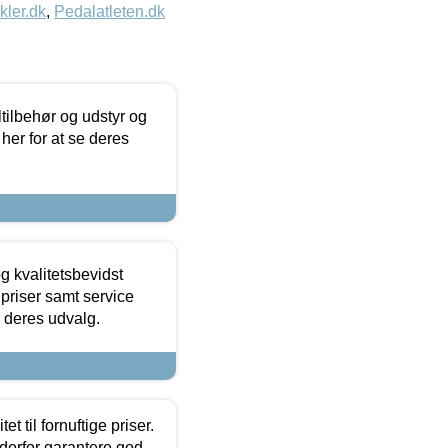
kler.dk
,
Pedalatleten.dk
ltilbehør og udstyr og
 her for at se deres
g kvalitetsbevidst
e priser samt service
e deres udvalg.
et til fornuftige priser.
 derfor garantere god