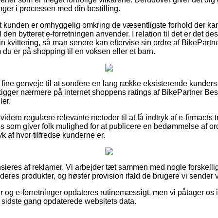
inger i processen med din bestilling.
t kunden er omhyggelig omkring de væsentligste forhold der ka
den bytteret e-forretningen anvender. I relation til det er det 
sin kvittering, så man senere kan eftervise sin ordre af BikePartne
du er på shopping til en voksen eller et barn.
ra fine genveje til at sondere en lang række eksisterende kunder
 kigger nærmere på internet shoppens ratings af BikePartner Besk
ler.
dere regulære relevante metoder til at få indtryk af e-firmaet
s som giver folk mulighed for at publicere en bedømmelse af or
ryk af hvor tilfredse kunderne er.
eres af reklamer. Vi arbejder tæt sammen med nogle forskellig
res produkter, og høster provision ifald de brugere vi sender v
og e-forretninger opdateres rutinemæssigt, men vi påtager os int
 vi sidste gang opdaterede websitets data.