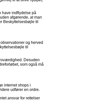
n have indflydelse på
desuden afgørende, at man
r Beskyttelsesbøjle til
s observationer og herved
yttelsesbøjle til
s troværdighed. Desuden
dreforløbet, som også må
e internet shops i
idere udfører en ordre.
et ansvar for rettelser