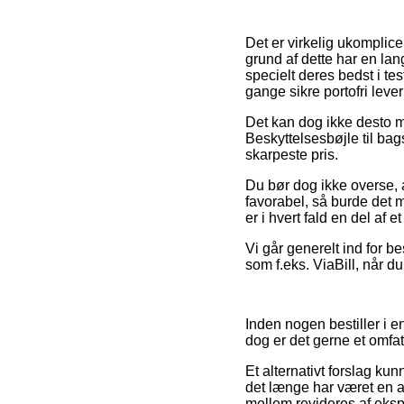
Det er virkelig ukomplice
grund af dette har en la
specielt deres bedst i te
gange sikre portofri lever
Det kan dog ikke desto m
Beskyttelsesbøjle til bag
skarpeste pris.
Du bør dog ikke overse, a
favorabel, så burde det
er i hvert fald en del af 
Vi går generelt ind for be
som f.eks. ViaBill, når du
Inden nogen bestiller i 
dog er det gerne et omfat
Et alternativt forslag ku
det længe har været en a
mellem revideres af ekspe