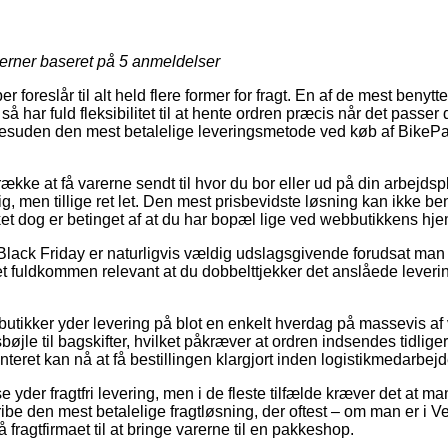
jerner baseret på
5
anmeldelser
 foreslår til alt held flere former for fragt. En af de mest benytted
så har fuld fleksibilitet til at hente ordren præcis når det passer
 desuden den mest betalelige leveringsmetode ved køb af BikePa
kke at få varerne sendt til hvor du bor eller ud på din arbejdsp
g, men tillige ret let. Den mest prisbevidste løsning kan ikke b
ket dog er betinget af at du har bopæl lige ved webbutikkens hj
Black Friday er naturligvis vældig udslagsgivende forudsat ma
r det fuldkommen relevant at du dobbelttjekker det anslåede lever
tikker yder levering på blot en enkelt hverdag på massevis af
øjle til bagskifter, hvilket påkræver at ordren indsendes tidlige
nteret kan nå at få bestillingen klargjort inden logistikmedarbe
e yder fragtfri levering, men i de fleste tilfælde kræver det at ma
ibe den mest betalelige fragtløsning, der oftest – om man er i Ve
å fragtfirmaet til at bringe varerne til en pakkeshop.