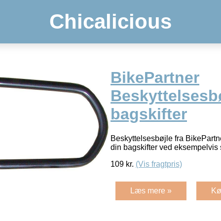
Chicalicious
BikePartner
Beskyttelsesbøj
bagskifter
Beskyttelsesbøjle fra BikePartner
din bagskifter ved eksempelvis s
109
kr.
(Vis fragtpris)
Læs mere »
Kø