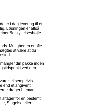
e er i dag levering til et
 dig. Løsningen er altså
rtner Beskyttelsesbøjle
lads. Muligheden er ofte
enægtes at være at du
emsted.
n mangler din pakke inden
ingstidspunkt ved den
 varer, eksempelvis
re end et angivent
jderne drager hjemad.
n aftager for en bestemt
jle, Slagelse eller