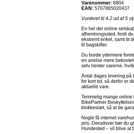
Varenummer:
6804
EAN:
5707865020437
Vurderet til
4.2
ud af 5 st
En hel del online selskaber
afhentningssted, fordi du 
ekstremt enkel, samt tit
til bagskifter.
Du burde ydermere foretræ
en anelse mere bekosteli
selv henter varerne, hvil
Antal dages levering på 
for kort tid, så derfor e
aktuelle vare.
Temmelig mange online bu
BikePartner Beskyttelsesb
klokkeslæt, så at de gara
Nogle få internet varehus
pris. Derudover bør du gr
Hundested – vil blive at f