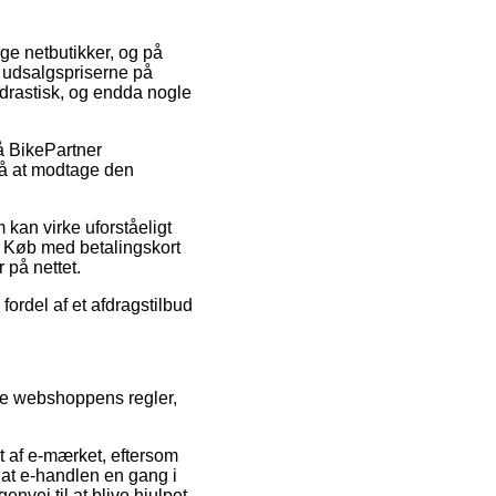
ge netbutikker, og på
e udsalgspriserne på
– drastisk, og endda nogle
å BikePartner
 på at modtage den
 kan virke uforståeligt
 Køb med betalingskort
 på nettet.
 fordel af et afdragstilbud
øbe webshoppens regler,
et af e-mærket, eftersom
 at e-handlen en gang i
nvej til at blive hjulpet,