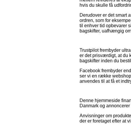
hvis du skulle få udfordr
Derudover er det smart a
ordren, som for eksempel 
til enhver tid opbevarer 
bagskifter, uafhængig om 
Trustpilot frembyder ult
er det prisværdigt, at du
bagskifter inden du bestil
Facebook frembyder endvi
ser vi en række webshop
anvendes til at få et indt
Denne hjemmeside finansi
Danmark og annoncerer de
Anvisninger om produkter 
der er foretaget efter at