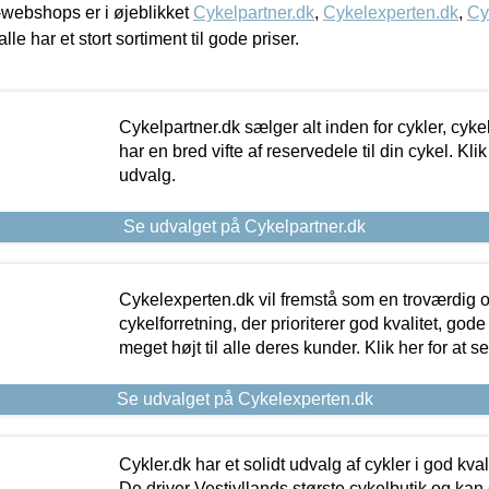
webshops er i øjeblikket
Cykelpartner.dk
,
Cykelexperten.dk
,
Cy
alle har et stort sortiment til gode priser.
Cykelpartner.dk sælger alt inden for cykler, cyke
har en bred vifte af reservedele til din cykel. Klik
udvalg.
Se udvalget på Cykelpartner.dk
Cykelexperten.dk vil fremstå som en troværdig o
cykelforretning, der prioriterer god kvalitet, god
meget højt til alle deres kunder. Klik her for at s
Se udvalget på Cykelexperten.dk
Cykler.dk har et solidt udvalg af cykler i god kvalit
De driver Vestjyllands største cykelbutik og kan