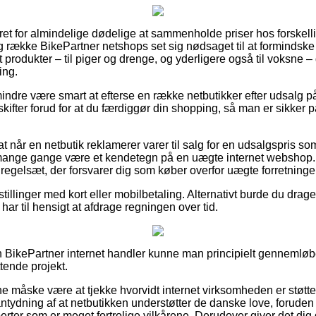
ret for almindelige dødelige at sammenholde priser hos forskelli
ng række BikePartner netshops set sig nødsaget til at formindsk
st produkter – til piger og drenge, og yderligere også til voksne 
ing.
indre være smart at efterse en række netbutikker efter udsalg p
skifter forud for at du færdiggør din shopping, så man er sikker
t når en netbutik reklamerer varer til salg for en udsalgspris som
 mange gange være et kendetegn på en uægte internet webshop.
et regelsæt, der forsvarer dig som køber overfor uægte forretninger
stillinger med kort eller mobilbetaling. Alternativt burde du drage
 har til hensigt at afdrage regningen over tid.
en BikePartner internet handler kunne man principielt genneml
tende projekt.
nne måske være at tjekke hvorvidt internet virksomheden er støtt
ntydning af at netbutikken understøtter de danske love, foruden
rter som er meget fortrolige vilkårene. Derudover giver det dig ge