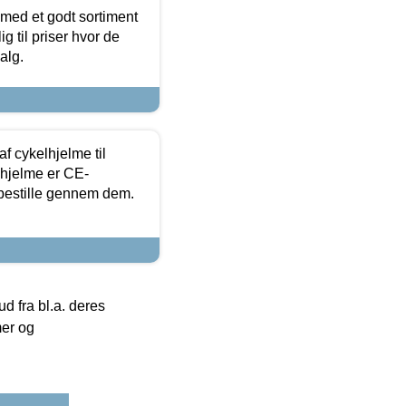
 med et godt sortiment
g til priser hvor de
alg.
f cykelhjelme til
lhjelme er CE-
 bestille gennem dem.
 fra bl.a. deres
mer og