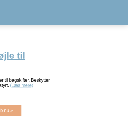
le til
 til bagskifter. Beskytter
tyrt.
(Læs mere)
b nu »