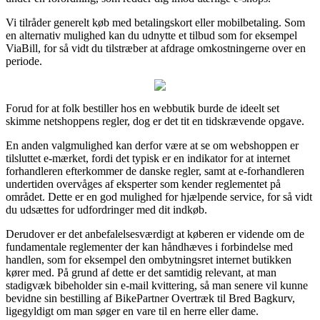
Vi tilråder generelt køb med betalingskort eller mobilbetaling. Som
en alternativ mulighed kan du udnytte et tilbud som for eksempel
ViaBill, for så vidt du tilstræber at afdrage omkostningerne over en
periode.
Forud for at folk bestiller hos en webbutik burde de ideelt set
skimme netshoppens regler, dog er det tit en tidskrævende opgave.
En anden valgmulighed kan derfor være at se om webshoppen er
tilsluttet e-mærket, fordi det typisk er en indikator for at internet
forhandleren efterkommer de danske regler, samt at e-forhandleren
undertiden overvåges af eksperter som kender reglementet på
området. Dette er en god mulighed for hjælpende service, for så vidt
du udsættes for udfordringer med dit indkøb.
Derudover er det anbefalelsesværdigt at køberen er vidende om de
fundamentale reglementer der kan håndhæves i forbindelse med
handlen, som for eksempel den ombytningsret internet butikken
kører med. På grund af dette er det samtidig relevant, at man
stadigvæk bibeholder sin e-mail kvittering, så man senere vil kunne
bevidne sin bestilling af BikePartner Overtræk til Bred Bagkurv,
ligegyldigt om man søger en vare til en herre eller dame.