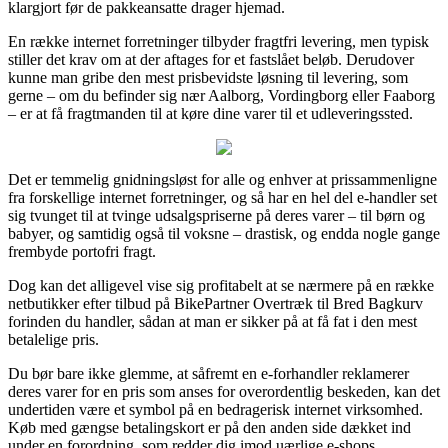
klargjort før de pakkeansatte drager hjemad.
En række internet forretninger tilbyder fragtfri levering, men typisk
stiller det krav om at der aftages for et fastslået beløb. Derudover
kunne man gribe den mest prisbevidste løsning til levering, som
gerne – om du befinder sig nær Aalborg, Vordingborg eller Faaborg
– er at få fragtmanden til at køre dine varer til et udleveringssted.
Det er temmelig gnidningsløst for alle og enhver at prissammenligne
fra forskellige internet forretninger, og så har en hel del e-handler set
sig tvunget til at tvinge udsalgspriserne på deres varer – til børn og
babyer, og samtidig også til voksne – drastisk, og endda nogle gange
frembyde portofri fragt.
Dog kan det alligevel vise sig profitabelt at se nærmere på en række
netbutikker efter tilbud på BikePartner Overtræk til Bred Bagkurv
forinden du handler, sådan at man er sikker på at få fat i den mest
betalelige pris.
Du bør bare ikke glemme, at såfremt en e-forhandler reklamerer
deres varer for en pris som anses for overordentlig beskeden, kan det
undertiden være et symbol på en bedragerisk internet virksomhed.
Køb med gængse betalingskort er på den anden side dækket ind
under en forordning, som redder dig imod uærlige e-shops.