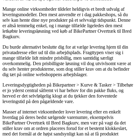
Mange online virksomheder tildeler heldigvis et bredt udvalg af
leveringsmodeller. Den mest anvendte er i dag pakkeshops, så du
selv kan hente dine nye produkter på et selvvalgt tidspunkt. Denne
er altså temmelig enkel, og i mange tilfælde ligeledes den mest
letkøbte leveringsløsning ved køb af BikePartner Overtræk til Bred
Bagkurv.
Du burde alternativt beslutte dig for at vælge levering hjem til din
privatadresse eller ud til din arbejdsplads. Fragttypen viser sig i
mange tilfælde lidt mindre prisbillig, men samtidig særligt
overkommelig. Den prisbilligste løsning vil dog utvivlsomt være at
du selv henter produkterne, som dog stiller krav om at du befinder
dig tæt på online webshoppens arbejdslager.
Leveringsdygtigheden på Bikepartner > Kurve & Tasker > Tilbehør
er jo yderst central såfremt vi har behov for din pakke fluks, og
herved er det selvfølgelig klogt at du tjekker den forventede
leveringstid på den pågældende vare.
Masser af internet virksomheder lover levering efter en enkelt
hverdag på deres bedst sælgende varenumre, eksempelvis
BikePartner Overtræk til Bred Bagkurv, men vær på vagt da det
stiller krav om at ordren placeres forud for et bestemt klokkeslæt,
med det formål at de højst sandsynligt kan nå at få produktet