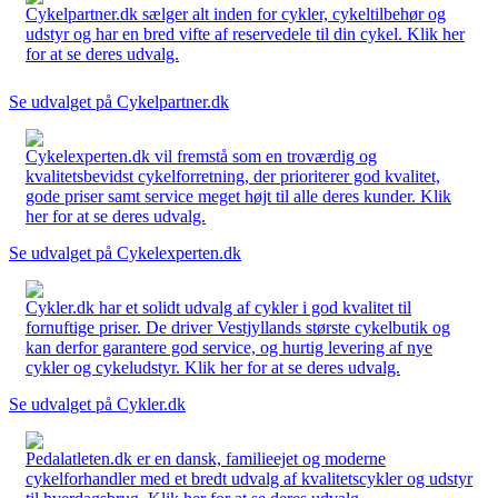
Cykelpartner.dk sælger alt inden for cykler, cykeltilbehør og
udstyr og har en bred vifte af reservedele til din cykel. Klik her
for at se deres udvalg.
Se udvalget på Cykelpartner.dk
Cykelexperten.dk vil fremstå som en troværdig og
kvalitetsbevidst cykelforretning, der prioriterer god kvalitet,
gode priser samt service meget højt til alle deres kunder. Klik
her for at se deres udvalg.
Se udvalget på Cykelexperten.dk
Cykler.dk har et solidt udvalg af cykler i god kvalitet til
fornuftige priser. De driver Vestjyllands største cykelbutik og
kan derfor garantere god service, og hurtig levering af nye
cykler og cykeludstyr. Klik her for at se deres udvalg.
Se udvalget på Cykler.dk
Pedalatleten.dk er en dansk, familieejet og moderne
cykelforhandler med et bredt udvalg af kvalitetscykler og udstyr