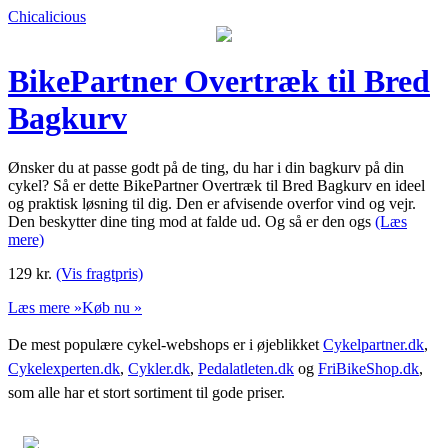
Chicalicious
BikePartner Overtræk til Bred
Bagkurv
Ønsker du at passe godt på de ting, du har i din bagkurv på din
cykel? Så er dette BikePartner Overtræk til Bred Bagkurv en ideel
og praktisk løsning til dig. Den er afvisende overfor vind og vejr.
Den beskytter dine ting mod at falde ud. Og så er den ogs
(Læs
mere)
129
kr.
(Vis fragtpris)
Læs mere »
Køb nu »
De mest populære cykel-webshops er i øjeblikket
Cykelpartner.dk
,
Cykelexperten.dk
,
Cykler.dk
,
Pedalatleten.dk
og
FriBikeShop.dk
,
som alle har et stort sortiment til gode priser.