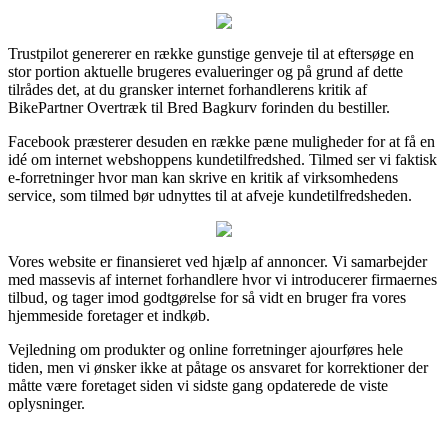
Trustpilot genererer en række gunstige genveje til at eftersøge en
stor portion aktuelle brugeres evalueringer og på grund af dette
tilrådes det, at du gransker internet forhandlerens kritik af
BikePartner Overtræk til Bred Bagkurv forinden du bestiller.
Facebook præsterer desuden en række pæne muligheder for at få en
idé om internet webshoppens kundetilfredshed. Tilmed ser vi faktisk
e-forretninger hvor man kan skrive en kritik af virksomhedens
service, som tilmed bør udnyttes til at afveje kundetilfredsheden.
Vores website er finansieret ved hjælp af annoncer. Vi samarbejder
med massevis af internet forhandlere hvor vi introducerer firmaernes
tilbud, og tager imod godtgørelse for så vidt en bruger fra vores
hjemmeside foretager et indkøb.
Vejledning om produkter og online forretninger ajourføres hele
tiden, men vi ønsker ikke at påtage os ansvaret for korrektioner der
måtte være foretaget siden vi sidste gang opdaterede de viste
oplysninger.