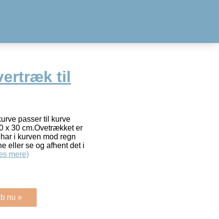
ertræk til
urve passer til kurve
0 x 30 cm.Ovetrækket er
 har i kurven mod regn
 eller se og afhent det i
æs mere)
b nu »