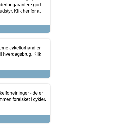
 derfor garantere god
dstyr. Klik her for at
erne cykelforhandler
til hverdagsbrug. Klik
lforretninger - de er
mmen forelsket i cykler.