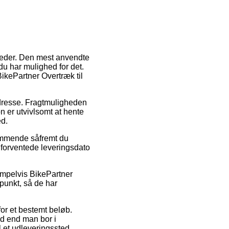
gheder. Den mest anvendte
 du har mulighed for det.
BikePartner Overtræk til
s adresse. Fragtmuligheden
n er utvivlsomt at hente
ed.
temmende såfremt du
n forventede leveringsdato
sempelvis BikePartner
spunkt, så de har
for et bestemt beløb.
d end man bor i
l et udleveringssted.