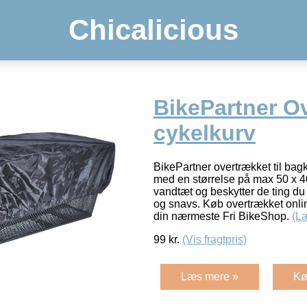
Chicalicious
BikePartner Ov
cykelkurv
BikePartner overtrækket til bagk
med en størrelse på max 50 x 4
vandtæt og beskytter de ting du
og snavs. Køb overtrækket online
din nærmeste Fri BikeShop.
(L
99
kr.
(Vis fragtpris)
Læs mere »
Kø