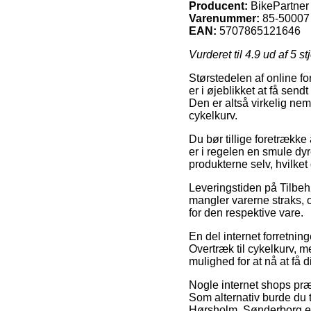
Producent:
BikePartner
Varenummer:
85-50007
EAN:
5707865121646
Vurderet til
4.9
ud af 5 st
Størstedelen af online f
er i øjeblikket at få sen
Den er altså virkelig nem
cykelkurv.
Du bør tillige foretrække 
er i regelen en smule dyr
produkterne selv, hvilket
Leveringstiden på Tilbe
mangler varerne straks, o
for den respektive vare.
En del internet forretnin
Overtræk til cykelkurv, me
mulighed for at nå at få d
Nogle internet shops præs
Som alternativ burde du
Hørsholm, Sønderborg elle