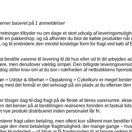
jerner baseret på
1
anmeldelser
orretninger tilbyder nu om dage et stort udvalg af leveringsmuli
dt til en pakkeshop, og så afhenter du blot de købte produkter når
, og tit endvidere den mindst kostelige form for fragt ved køb af 
at bestille varerne til levering til dit hus eller ud til dit arbejde
ere, men derudover vældig simpel. Den billigste leveringsversio
 dog stiller krav om at du bor i nærheden af netbutikkens hjemst
hør > Udstyr & tilbehør > Oppakning > Cykelkurv er meget bes
g med det formål er det selvsagt på sin plads at du efterser de
ger tilsiger dag-til-dag fragt på de fleste af deres varenumre, ek
n det beroer på at bestillingen realiseres forinden et fastsat tid
it nye produkt distribueret inden personalet får fri.
terer fragt uden betaling, men oftest kun såfremt man bestiller 
 tage den mest betalelige fragtmulighed, der mange gange – hva
r Hundested – vil blive at få fragtmanden til at bringe ordren ti