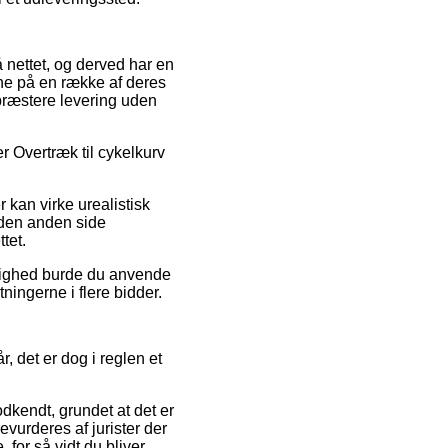
på nettet, og derved har en
ne på en række af deres
 præstere levering uden
r Overtræk til cykelkurv
 kan virke urealistisk
den anden side
tet.
mulighed burde du anvende
ningerne i flere bidder.
, det er dog i reglen et
odkendt, grundet at det er
evurderes af jurister der
 for så vidt du bliver