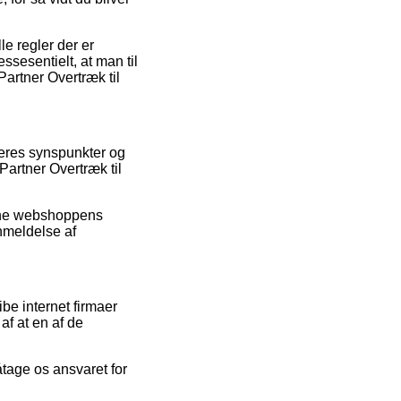
e regler der er
essesentielt, at man til
Partner Overtræk til
beres synspunkter og
Partner Overtræk til
line webshoppens
nmeldelse af
be internet firmaer
af at en af de
tage os ansvaret for