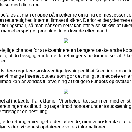
delse med din ordre.
befales at man er oppe på mærkerne omkring de mest essentiell
 returrettighed internet firmaet tilsikrer. Derfor er det ydermere 
itteringsmail, så man når som helst kan eftervise sit køb af Bike
man efterspørger produkter til en kvinde eller mand.
t belejlige chancer for at eksaminere en længere række andre kø
jælp, at du besigtiger internet forretningens bedømmelser af Bike
er.
dvidere regulære ønskværdige løsninger til at få en idé om on
 vi mange internet outlets som gør det muligt at meddele en a
ilmed kan anvendes til afvejning af tidligere kunders oplevelser.
ret af indtægter fra reklamer. Vi arbejder tæt sammen med en stri
rretningernes tilbud, og tager imod honorar under forudsætning 
foretager en bestilling.
 e-forretninger vedligeholdes løbende, men vi ønsker ikke at på
ført siden vi senest opdaterede vores informationer.