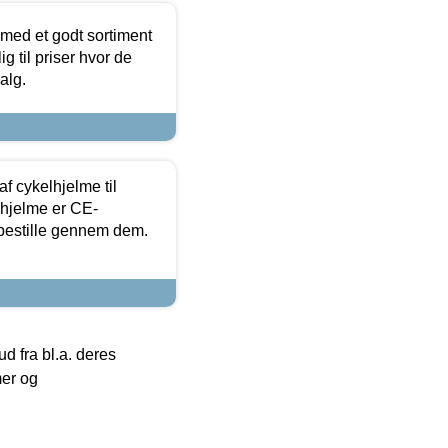
 med et godt sortiment
g til priser hvor de
alg.
f cykelhjelme til
lhjelme er CE-
 bestille gennem dem.
 fra bl.a. deres
mer og