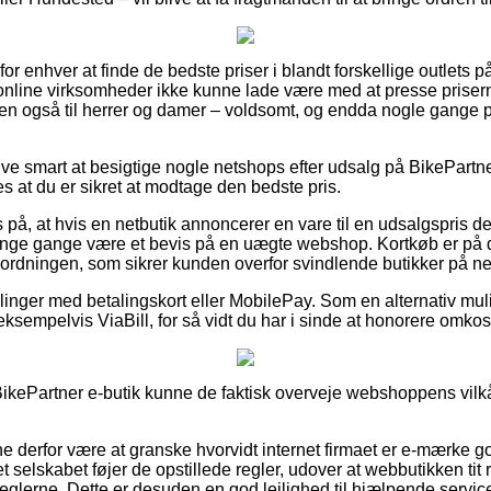
 for enhver at finde de bedste priser i blandt forskellige outlets 
online virksomheder ikke kunne lade være med at presse priser
, men også til herrer og damer – voldsomt, og endda nogle gange
ive smart at besigtige nogle netshops efter udsalg på BikePartne
s at du er sikret at modtage den bedste pris.
 på, at hvis en netbutik annoncerer en vare til en udsalgspris der
nge gange være et bevis på en uægte webshop. Kortkøb er på 
sordningen, som sikrer kunden overfor svindlende butikker på net
tillinger med betalingskort eller MobilePay. Som en alternativ 
eksempelvis ViaBill, for så vidt du har i sinde at honorere omkost
ikePartner e-butik kunne de faktisk overveje webshoppens vilkår
nne derfor være at granske hvorvidt internet firmaet er e-mærke g
t selskabet føjer de opstillede regler, udover at webbutikken tit r
reglerne. Dette er desuden en god lejlighed til hjælpende service,