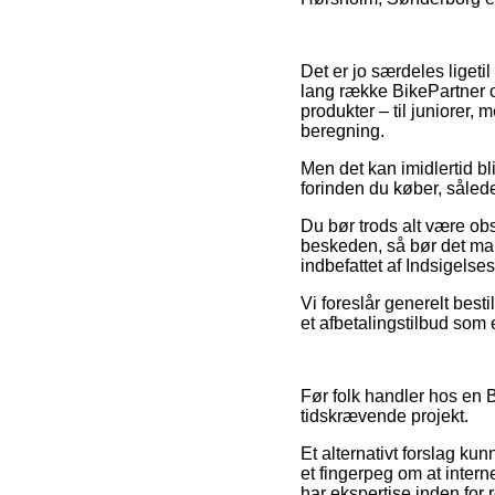
Det er jo særdeles ligetil
lang række BikePartner 
produkter – til juniorer
beregning.
Men det kan imidlertid bl
forinden du køber, sålede
Du bør trods alt være obs
beskeden, så bør det ma
indbefattet af Indsigelse
Vi foreslår generelt bes
et afbetalingstilbud som 
Før folk handler hos en B
tidskrævende projekt.
Et alternativt forslag ku
et fingerpeg om at interne
har ekspertise inden for 