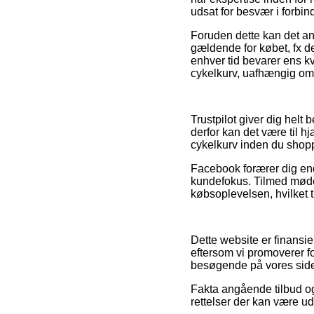
udsat for besvær i forbin
Foruden dette kan det an
gældende for købet, fx den
enhver tid bevarer ens kv
cykelkurv, uafhængig om 
Trustpilot giver dig hel
derfor kan det være til h
cykelkurv inden du shopp
Facebook forærer dig en
kundefokus. Tilmed møder
købsoplevelsen, hvilket t
Dette website er finansie
eftersom vi promoverer fo
besøgende på vores side 
Fakta angående tilbud og
rettelser der kan være ud