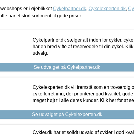
webshops er i øjeblikket
Cykelpartner.dk
,
Cykelexperten.dk
,
Cy
alle har et stort sortiment til gode priser.
Cykelpartner.dk sælger alt inden for cykler, cyke
har en bred vifte af reservedele til din cykel. Klik
udvalg.
Se udvalget på Cykelpartner.dk
Cykelexperten.dk vil fremstå som en troværdig o
cykelforretning, der prioriterer god kvalitet, god
meget højt til alle deres kunder. Klik her for at s
Se udvalget på Cykelexperten.dk
Cykler.dk har et solidt udvalg af cykler i god kvalit