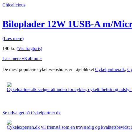
Chicalicious
Biloplader 12W 1USB-A m/Micr
(Læs mere)
190
kr.
(Vis fragtpris)
Læs mere »
Køb nu »
De mest populære cykel-webshops er i øjeblikket
Cykelpartner.dk
,
Cy
Cykelpartner.dk sælger alt inden for cykler, cykeltilbehør og udstyr o
Se udvalget på Cykelpartner.dk
Cykelexperten.dk vil fremstå som en troværdig og kvalitetsbevidst cyk