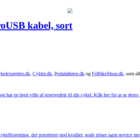
oUSB kabel, sort
kelexperten.dk
,
Cykler.dk
,
Pedalatleten.dk
og
FriBikeShop.dk
, som all
g har en bred vifte af reservedele til din cykel. Klik her for at se deres
elforretning, der prioriterer god kvalitet, gode priser samt service mege