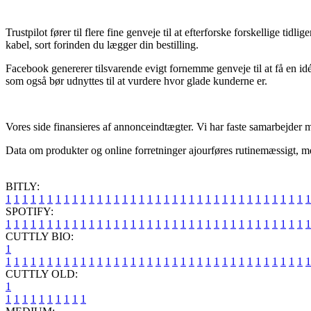
Trustpilot fører til flere fine genveje til at efterforske forskellige
kabel, sort forinden du lægger din bestilling.
Facebook genererer tilsvarende evigt fornemme genveje til at få en i
som også bør udnyttes til at vurdere hvor glade kunderne er.
Vores side finansieres af annonceindtægter. Vi har faste samarbejder m
Data om produkter og online forretninger ajourføres rutinemæssigt, me
BITLY:
1
1
1
1
1
1
1
1
1
1
1
1
1
1
1
1
1
1
1
1
1
1
1
1
1
1
1
1
1
1
1
1
1
1
1
1
1
SPOTIFY:
1
1
1
1
1
1
1
1
1
1
1
1
1
1
1
1
1
1
1
1
1
1
1
1
1
1
1
1
1
1
1
1
1
1
1
1
1
CUTTLY BIO:
1
1
1
1
1
1
1
1
1
1
1
1
1
1
1
1
1
1
1
1
1
1
1
1
1
1
1
1
1
1
1
1
1
1
1
1
1
1
CUTTLY OLD:
1
1
1
1
1
1
1
1
1
1
1