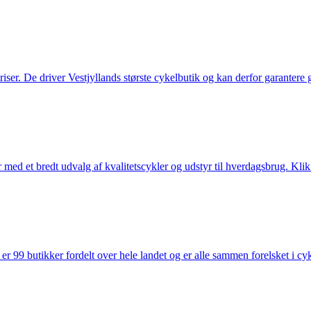
 priser. De driver Vestjyllands største cykelbutik og kan derfor garantere
med et bredt udvalg af kvalitetscykler og udstyr til hverdagsbrug. Klik 
 99 butikker fordelt over hele landet og er alle sammen forelsket i cykl