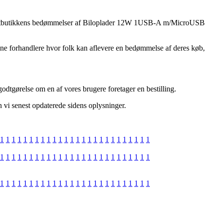
lyserer netbutikkens bedømmelser af Biloplader 12W 1USB-A m/MicroUSB
ine forhandlere hvor folk kan aflevere en bedømmelse af deres køb,
odtgørelse om en af vores brugere foretager en bestilling.
 vi senest opdaterede sidens oplysninger.
1
1
1
1
1
1
1
1
1
1
1
1
1
1
1
1
1
1
1
1
1
1
1
1
1
1
1
1
1
1
1
1
1
1
1
1
1
1
1
1
1
1
1
1
1
1
1
1
1
1
1
1
1
1
1
1
1
1
1
1
1
1
1
1
1
1
1
1
1
1
1
1
1
1
1
1
1
1