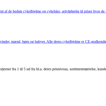
nt af de bedste cykelhjelme og cykelsko, selvfølgelig til priser hvor de 
kvinder, mænd, børn og babyer. Alle deres cykelhjelme er CE-godkendte
er fra 1 til 5 ud fra bl.a. deres prisniveau, sortimentstørrelse, kunde