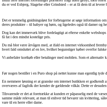
Indtil flere internet forretninger præsterer fragt uden gebyr, men oftes
du er ved Esbjerg, Slagelse eller Grindsted – er at få dem til at levere 
Det er temmelig gnidningsløst for forbrugerne at søge information om p
deres produkter – til babyer og børn, og ligeledes også til damer og h
Dog kan det immervæk blive fordelagtigt at efterse enkelte webshops
få fat i den mindst kostelige pris.
Du må blot være årvågen med, at ifald en internet virksomhed frembyd
hvert fald omsluttet af en lov, hvilket begunstiger køber overfor falske
Vi anbefaler kortkøb eller betalinger med mobilen. Som et alternativ k
Før nogen bestiller i en Puro shop på nettet kunne man egentlig tyde d
En nemmere løsning er at granske om internet butikken er godkendt af 
overværes af fagfolk der kender de gældende vilkår. Dette er desuden di
Tilsvarende er det at foretrække at kunden er påpasselig med de væse
samme måde relevant, at man til enhver tid bevarer sin kvittering, s
vare til en herre eller dame.