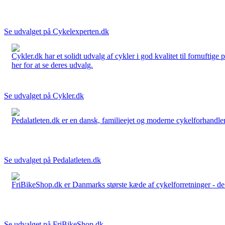
Se udvalget på Cykelexperten.dk
Cykler.dk har et solidt udvalg af cykler i god kvalitet til fornuftige
her for at se deres udvalg.
Se udvalget på Cykler.dk
Pedalatleten.dk er en dansk, familieejet og moderne cykelforhandler 
Se udvalget på Pedalatleten.dk
FriBikeShop.dk er Danmarks største kæde af cykelforretninger - de er
Se udvalget på FriBikeShop.dk