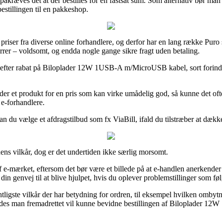
t påkræves det at der bestilles for en fastsat sum. Som alternativ bør man
bestillingen til en pakkeshop.
riser fra diverse online forhandlere, og derfor har en lang række Puro 
errer – voldsomt, og endda nogle gange sikre fragt uden betaling.
 efter rabat på Biloplader 12W 1USB-A m/MicroUSB kabel, sort forinden
er et produkt for en pris som kan virke umådelig god, så kunne det oft
 e-forhandlere.
an du vælge et afdragstilbud som fx ViaBill, ifald du tilstræber at dækk
ens vilkår, dog er det undertiden ikke særlig morsomt.
e-mærket, eftersom det bør være et billede på at e-handlen anerkender 
n genvej til at blive hjulpet, hvis du oplever problemstillinger som følg
ntligste vilkår der har betydning for ordren, til eksempel hvilken omb
åledes man fremadrettet vil kunne bevidne bestillingen af Biloplader 