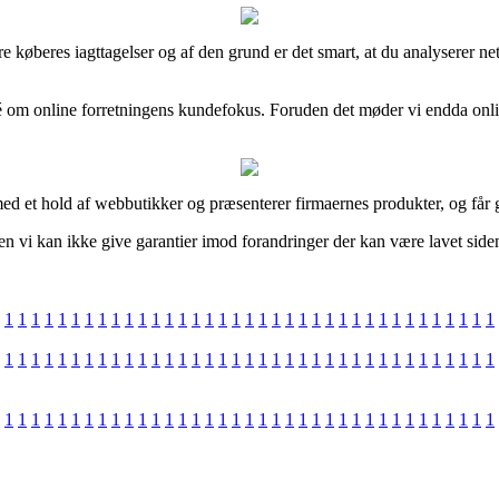
 tidligere køberes iagttagelser og af den grund er det smart, at du ana
dé om online forretningens kundefokus. Foruden det møder vi endda onl
ed et hold af webbutikker og præsenterer firmaernes produkter, og får g
n vi kan ikke give garantier imod forandringer der kan være lavet siden
1
1
1
1
1
1
1
1
1
1
1
1
1
1
1
1
1
1
1
1
1
1
1
1
1
1
1
1
1
1
1
1
1
1
1
1
1
1
1
1
1
1
1
1
1
1
1
1
1
1
1
1
1
1
1
1
1
1
1
1
1
1
1
1
1
1
1
1
1
1
1
1
1
1
1
1
1
1
1
1
1
1
1
1
1
1
1
1
1
1
1
1
1
1
1
1
1
1
1
1
1
1
1
1
1
1
1
1
1
1
1