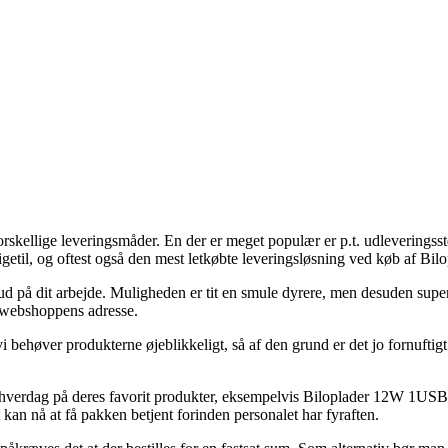
rskellige leveringsmåder. En der er meget populær er p.t. udleveringsst
 ligetil, og oftest også den mest letkøbte leveringsløsning ved køb af
r ud på dit arbejde. Muligheden er tit en smule dyrere, men desuden super
t webshoppens adresse.
vi behøver produkterne øjeblikkeligt, så af den grund er det jo fornuft
 hverdag på deres favorit produkter, eksempelvis Biloplader 12W 1USB-
t kan nå at få pakken betjent forinden personalet har fyraften.