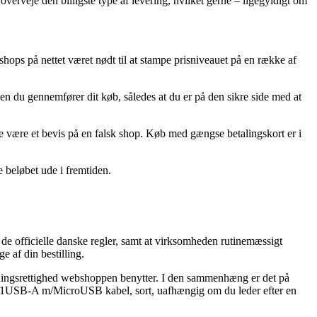
 overveje den billigste type af levering, hvilket gerne – ligegyldigt om
shops på nettet været nødt til at stampe prisniveauet på en række af
 du gennemfører dit køb, således at du er på den sikre side med at
e være et bevis på en falsk shop. Køb med gængse betalingskort er i
e beløbet ude i fremtiden.
de officielle danske regler, samt at virksomheden rutinemæssigt
e af din bestilling.
ytningsrettighed webshoppen benytter. I den sammenhæng er det på
12W 1USB-A m/MicroUSB kabel, sort, uafhængig om du leder efter en