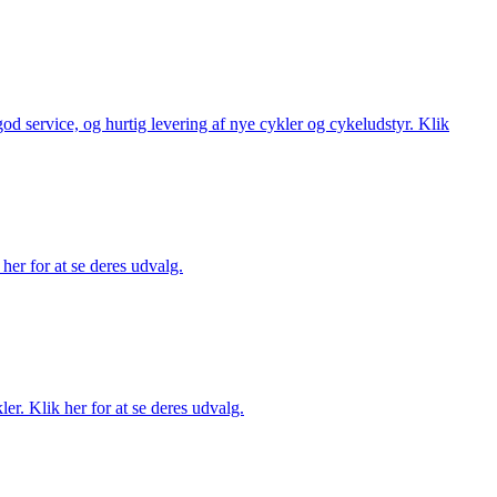
 god service, og hurtig levering af nye cykler og cykeludstyr. Klik
her for at se deres udvalg.
er. Klik her for at se deres udvalg.