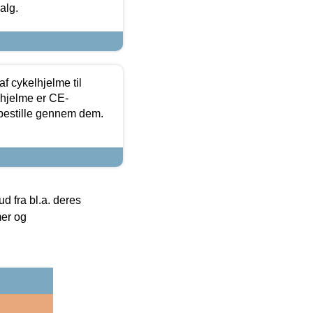
alg.
f cykelhjelme til
lhjelme er CE-
 bestille gennem dem.
 fra bl.a. deres
mer og