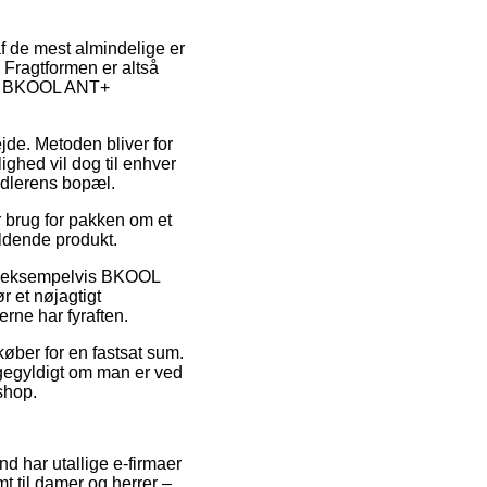
f de mest almindelige er
 Fragtformen er altså
 af BKOOL ANT+
ejde. Metoden bliver for
ghed vil dog til enhver
andlerens bopæl.
 brug for pakken om et
ældende produkt.
re, eksempelvis BKOOL
 et nøjagtigt
rne har fyraften.
køber for en fastsat sum.
gegyldigt om man er ved
eshop.
und har utallige e-firmaer
t til damer og herrer –