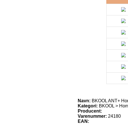
Navn:
BKOOL ANT+ Home
Kategori:
BKOOL > Home
Producent:
Varenummer:
24180
EAN: