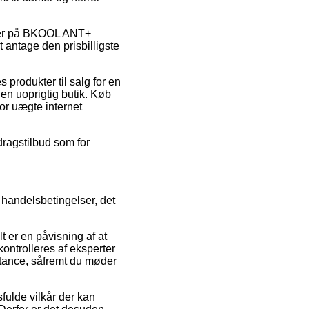
koder på BKOOL ANT+
 antage den prisbilligste
produkter til salg for en
en uoprigtig butik. Køb
or uægte internet
dragstilbud som for
s handelsbetingelser, det
 er en påvisning af at
ontrolleres af eksperter
stance, såfremt du møder
fulde vilkår der kan