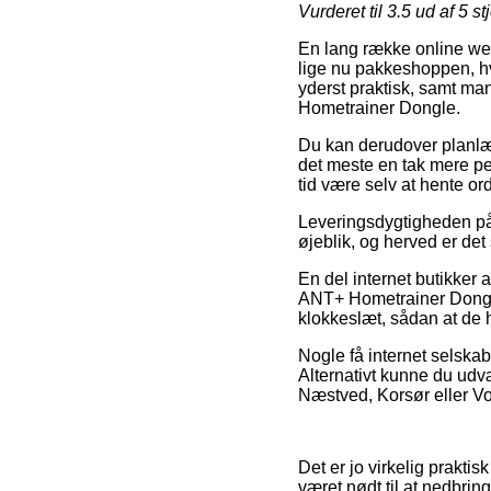
Vurderet til
3.5
ud af 5 st
En lang række online web
lige nu pakkeshoppen, hv
yderst praktisk, samt m
Hometrainer Dongle.
Du kan derudover planlægge
det meste en tak mere pe
tid være selv at hente or
Leveringsdygtigheden på
øjeblik, og herved er de
En del internet butikker
ANT+ Hometrainer Dongle,
klokkeslæt, sådan at de h
Nogle få internet selskab
Alternativt kunne du udv
Næstved, Korsør eller Voje
Det er jo virkelig praktisk
været nødt til at nedbrin