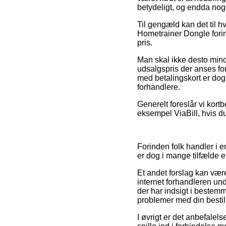
betydeligt, og endda nog
Til gengæld kan det til 
Hometrainer Dongle forin
pris.
Man skal ikke desto mind
udsalgspris der anses for
med betalingskort er dog 
forhandlere.
Generelt foreslår vi kort
eksempel ViaBill, hvis du
Forinden folk handler i e
er dog i mange tilfælde 
Et andet forslag kan vær
internet forhandleren und
der har indsigt i bestem
problemer med din bestil
I øvrigt er det anbefale