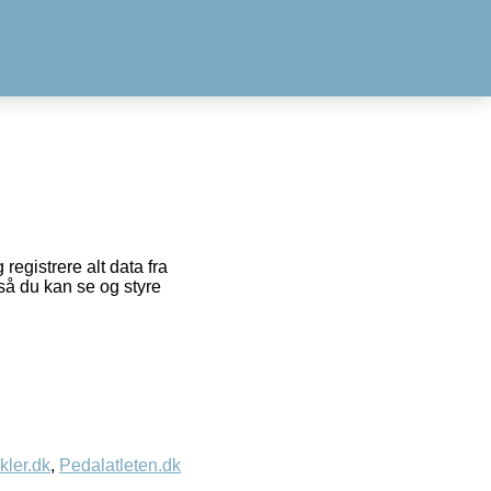
egistrere alt data fra
å du kan se og styre
kler.dk
,
Pedalatleten.dk