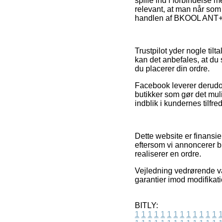
spille ind i forbindelse 
relevant, at man når som
handlen af BKOOL ANT+ H
Trustpilot yder nogle til
kan det anbefales, at 
du placerer din ordre.
Facebook leverer derudove
butikker som gør det mul
indblik i kundernes tilfre
Dette website er finansi
eftersom vi annoncerer b
realiserer en ordre.
Vejledning vedrørende va
garantier imod modifikati
BITLY:
1
1
1
1
1
1
1
1
1
1
1
1
1