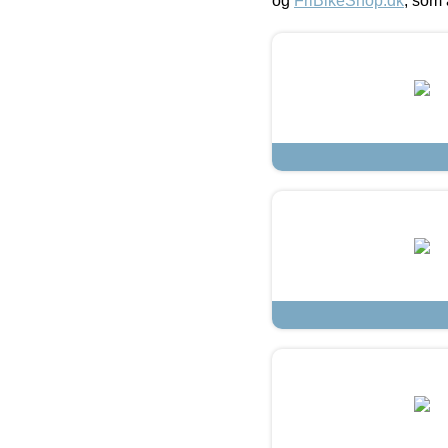
og
FriBikeShop.dk
, som 