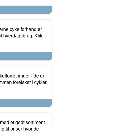
erne cykelforhandler
til hverdagsbrug. Klik
lforretninger - de er
mmen forelsket i cykler.
 med et godt sortiment
g til priser hvor de