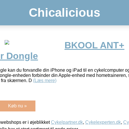
Chicalicious
BKOOL ANT+
r Dongle
 kan du forvandle din iPhone og iPad til en cykelcomputer og r
Dongle-enheden forbinder din Apple-enhed med hometraineren, s
te fra skærmen. D
(Læs mere)
Køb nu »
webshops er i øjeblikket
Cykelpartner.dk
,
Cykelexperten.dk
,
Cy