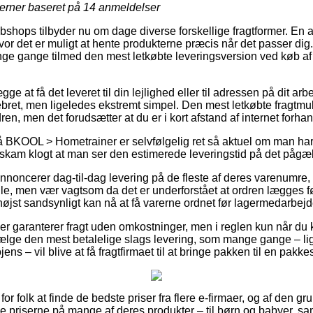
jerner baseret på
14
anmeldelser
shops tilbyder nu om dage diverse forskellige fragtformer. En a
or det er muligt at hente produkterne præcis når det passer dig.
ange gange tilmed den mest letkøbte leveringsversion ved køb
 at få det leveret til din lejlighed eller til adressen på dit arb
bret, men ligeledes ekstremt simpel. Den mest letkøbte fragtmuli
dren, men det forudsætter at du er i kort afstand af internet forh
 BKOOL > Hometrainer er selvfølgelig ret så aktuel om man har
t skam klogt at man ser den estimerede leveringstid på det påg
 annoncerer dag-til-dag levering på de fleste af deres varenum
 men vær vagtsom da det er underforstået at ordren lægges før
øjst sandsynligt kan nå at få varerne ordnet før lagermedarbejde
er garanterer fragt uden omkostninger, men i reglen kun når du 
ælge den mest betalelige slags levering, som mange gange – li
ns – vil blive at få fragtfirmaet til at bringe pakken til en pakk
 for folk at finde de bedste priser fra flere e-firmaer, og af den gr
ge priserne på mange af deres produkter – til børn og babyer, sam