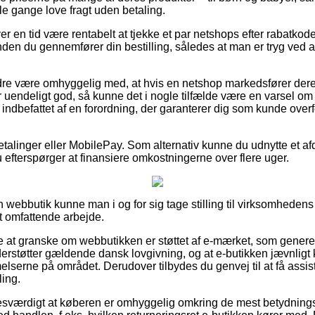
le gange love fragt uden betaling.
hver en tid være rentabelt at tjekke et par netshops efter rabat
den du gennemfører din bestilling, således at man er tryg ved at
re være omhyggelig med, at hvis en netshop markedsfører deres 
 uendeligt god, så kunne det i nogle tilfælde være en varsel om 
indbefattet af en forordning, der garanterer dig som kunde overf
betalinger eller MobilePay. Som alternativ kunne du udnytte et af
 efterspørger at finansiere omkostningerne over flere uger.
n webbutik kunne man i og for sig tage stilling til virksomheden
et omfattende arbejde.
e at granske om webbutikken er støttet af e-mærket, som generelt
erstøtter gældende dansk lovgivning, og at e-butikken jævnligt k
melserne på området. Derudover tilbydes du genvej til at få assi
ling.
lsesværdigt at køberen er omhyggelig omkring de mest betydnings