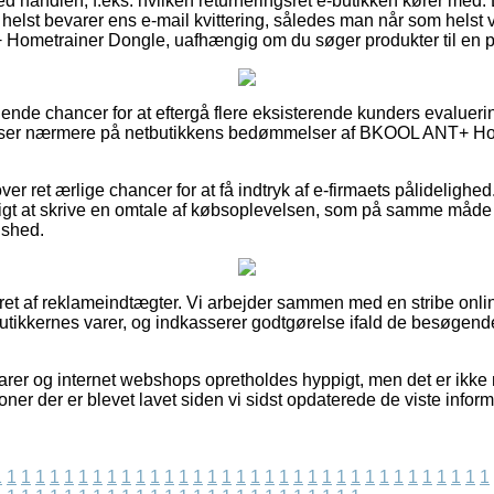
med handlen, f.eks. hvilken returneringsret e-butikken kører med.
 helst bevarer ens e-mail kvittering, således man når som helst 
ometrainer Dongle, uafhængig om du søger produkter til en pi
talende chancer for at eftergå flere eksisterende kunders evalueri
du ser nærmere på netbutikkens bedømmelser af BKOOL ANT+ Ho
r ret ærlige chancer for at få indtryk af e-firmaets pålidelighe
igt at skrive en omtale af købsoplevelsen, som på samme måde b
dshed.
eret af reklameindtægter. Vi arbejder sammen med en stribe onl
utikkernes varer, og indkasserer godtgørelse ifald de besøgend
rer og internet webshops opretholdes hyppigt, men det er ikke m
oner der er blevet lavet siden vi sidst opdaterede de viste inform
1
1
1
1
1
1
1
1
1
1
1
1
1
1
1
1
1
1
1
1
1
1
1
1
1
1
1
1
1
1
1
1
1
1
1