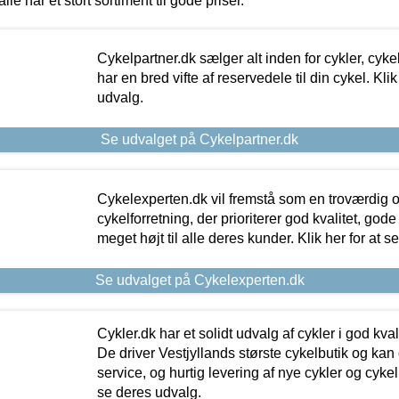
alle har et stort sortiment til gode priser.
Cykelpartner.dk sælger alt inden for cykler, cyke
har en bred vifte af reservedele til din cykel. Klik
udvalg.
Se udvalget på Cykelpartner.dk
Cykelexperten.dk vil fremstå som en troværdig o
cykelforretning, der prioriterer god kvalitet, god
meget højt til alle deres kunder. Klik her for at s
Se udvalget på Cykelexperten.dk
Cykler.dk har et solidt udvalg af cykler i god kvalit
De driver Vestjyllands største cykelbutik og kan
service, og hurtig levering af nye cykler og cykelu
se deres udvalg.