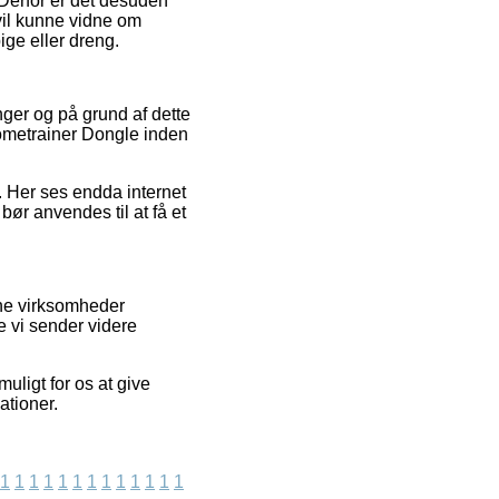
 Derfor er det desuden
vil kunne vidne om
ge eller dreng.
nger og på grund af dette
metrainer Dongle inden
d. Her ses endda internet
ør anvendes til at få et
ine virksomheder
e vi sender videre
uligt for os at give
ationer.
1
1
1
1
1
1
1
1
1
1
1
1
1