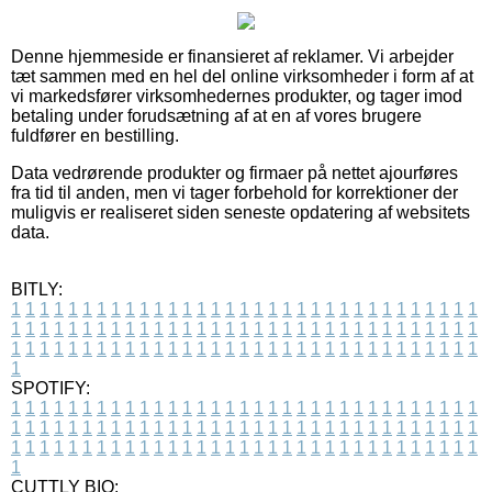
Denne hjemmeside er finansieret af reklamer. Vi arbejder
tæt sammen med en hel del online virksomheder i form af at
vi markedsfører virksomhedernes produkter, og tager imod
betaling under forudsætning af at en af vores brugere
fuldfører en bestilling.
Data vedrørende produkter og firmaer på nettet ajourføres
fra tid til anden, men vi tager forbehold for korrektioner der
muligvis er realiseret siden seneste opdatering af websitets
data.
BITLY:
1
1
1
1
1
1
1
1
1
1
1
1
1
1
1
1
1
1
1
1
1
1
1
1
1
1
1
1
1
1
1
1
1
1
1
1
1
1
1
1
1
1
1
1
1
1
1
1
1
1
1
1
1
1
1
1
1
1
1
1
1
1
1
1
1
1
1
1
1
1
1
1
1
1
1
1
1
1
1
1
1
1
1
1
1
1
1
1
1
1
1
1
1
1
1
1
1
1
1
1
SPOTIFY:
1
1
1
1
1
1
1
1
1
1
1
1
1
1
1
1
1
1
1
1
1
1
1
1
1
1
1
1
1
1
1
1
1
1
1
1
1
1
1
1
1
1
1
1
1
1
1
1
1
1
1
1
1
1
1
1
1
1
1
1
1
1
1
1
1
1
1
1
1
1
1
1
1
1
1
1
1
1
1
1
1
1
1
1
1
1
1
1
1
1
1
1
1
1
1
1
1
1
1
1
CUTTLY BIO: