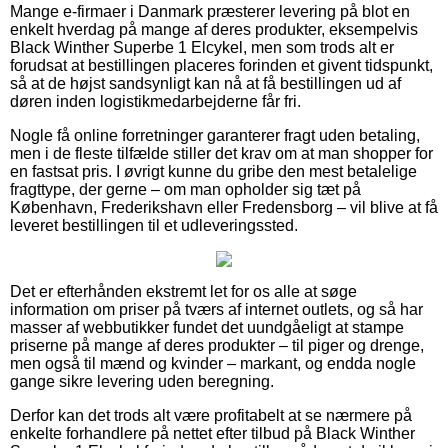
Mange e-firmaer i Danmark præsterer levering på blot en
enkelt hverdag på mange af deres produkter, eksempelvis
Black Winther Superbe 1 Elcykel, men som trods alt er
forudsat at bestillingen placeres forinden et givent tidspunkt,
så at de højst sandsynligt kan nå at få bestillingen ud af
døren inden logistikmedarbejderne får fri.
Nogle få online forretninger garanterer fragt uden betaling,
men i de fleste tilfælde stiller det krav om at man shopper for
en fastsat pris. I øvrigt kunne du gribe den mest betalelige
fragttype, der gerne – om man opholder sig tæt på
København, Frederikshavn eller Fredensborg – vil blive at få
leveret bestillingen til et udleveringssted.
Det er efterhånden ekstremt let for os alle at søge
information om priser på tværs af internet outlets, og så har
masser af webbutikker fundet det uundgåeligt at stampe
priserne på mange af deres produkter – til piger og drenge,
men også til mænd og kvinder – markant, og endda nogle
gange sikre levering uden beregning.
Derfor kan det trods alt være profitabelt at se nærmere på
enkelte forhandlere på nettet efter tilbud på Black Winther