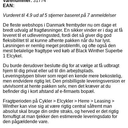
Varenummer:
31774
EAN:
Vurderet til
4.9
ud af 5 stjerner baseret på
7
anmeldelser
De fleste webshops i Danmark frembyder nu om dage et
bredt udvalg af fragtløsninger. En sikker vinder er i dag at få
leveret til et udleveringssted, fordi det så giver dig god
fleksibilitet til at kunne afhente pakken når du har lyst.
Løsningen er nemlig meget problemfri, og ofte også den
mest betalelige fragttype ved køb af Black Winther Superbe
1 Elcykel.
Du burde derudover beslutte dig for at vælge at få udbragt
hjem til dig privat eller ud til din arbejdsplads.
Leveringstypen bliver som regel en kende mere bekostelig,
men endvidere rigtig let. Den prisbilligste leveringsversion er
utvivlsomt at hente pakken selv, men det kræver at du
befinder dig i kort afstand af e-firmaets bopæl.
Fragtperioden på Cykler > Elcykler > Herre > Leasing >
Winther kan vise sig at være rigtig central såfremt man
absolut skal bruge din ordre straks, og herved er det rigtig
fornuftigt at man tjekker den estimerede leveringsdato for
den pågældende vare.