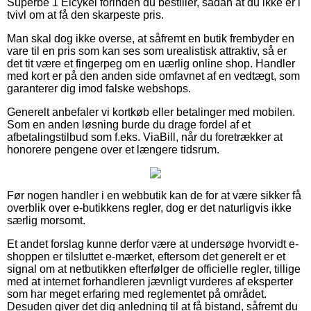
Superbe 1 Elcykel forinden du bestiller, sådan at du ikke er i
tvivl om at få den skarpeste pris.
Man skal dog ikke overse, at såfremt en butik frembyder en
vare til en pris som kan ses som urealistisk attraktiv, så er
det tit være et fingerpeg om en uærlig online shop. Handler
med kort er på den anden side omfavnet af en vedtægt, som
garanterer dig imod falske webshops.
Generelt anbefaler vi kortkøb eller betalinger med mobilen.
Som en anden løsning burde du drage fordel af et
afbetalingstilbud som f.eks. ViaBill, når du foretrækker at
honorere pengene over et længere tidsrum.
Før nogen handler i en webbutik kan de for at være sikker få
overblik over e-butikkens regler, dog er det naturligvis ikke
særlig morsomt.
Et andet forslag kunne derfor være at undersøge hvorvidt e-
shoppen er tilsluttet e-mærket, eftersom det generelt er et
signal om at netbutikken efterfølger de officielle regler, tillige
med at internet forhandleren jævnligt vurderes af eksperter
som har meget erfaring med reglementet på området.
Desuden giver det dig anledning til at få bistand, såfremt du