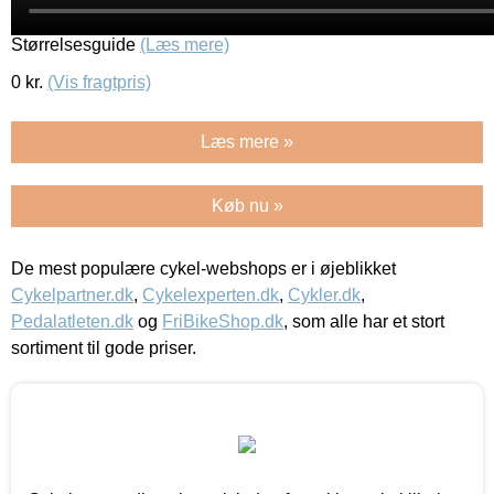
Størrelsesguide
(Læs mere)
0
kr.
(Vis fragtpris)
Læs mere »
Køb nu »
De mest populære cykel-webshops er i øjeblikket
Cykelpartner.dk
,
Cykelexperten.dk
,
Cykler.dk
,
Pedalatleten.dk
og
FriBikeShop.dk
, som alle har et stort
sortiment til gode priser.