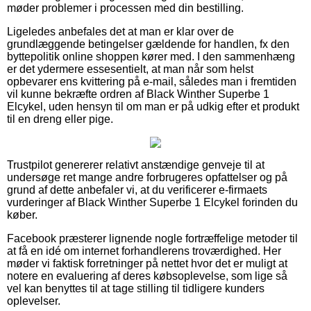
møder problemer i processen med din bestilling.
Ligeledes anbefales det at man er klar over de
grundlæggende betingelser gældende for handlen, fx den
byttepolitik online shoppen kører med. I den sammenhæng
er det ydermere essesentielt, at man når som helst
opbevarer ens kvittering på e-mail, således man i fremtiden
vil kunne bekræfte ordren af Black Winther Superbe 1
Elcykel, uden hensyn til om man er på udkig efter et produkt
til en dreng eller pige.
Trustpilot genererer relativt anstændige genveje til at
undersøge ret mange andre forbrugeres opfattelser og på
grund af dette anbefaler vi, at du verificerer e-firmaets
vurderinger af Black Winther Superbe 1 Elcykel forinden du
køber.
Facebook præsterer lignende nogle fortræffelige metoder til
at få en idé om internet forhandlerens troværdighed. Her
møder vi faktisk forretninger på nettet hvor det er muligt at
notere en evaluering af deres købsoplevelse, som lige så
vel kan benyttes til at tage stilling til tidligere kunders
oplevelser.