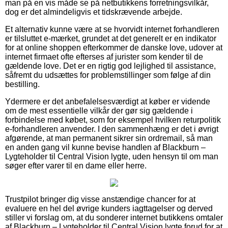
man på en vis måde se på netbutikkens forretningsvilkår,
dog er det almindeligvis et tidskrævende arbejde.
Et alternativ kunne være at se hvorvidt internet forhandleren
er tilsluttet e-mærket, grundet at det generelt er en indikator
for at online shoppen efterkommer de danske love, udover at
internet firmaet ofte efterses af jurister som kender til de
gældende love. Det er en rigtig god lejlighed til assistance,
såfremt du udsættes for problemstillinger som følge af din
bestilling.
Ydermere er det anbefalelsesværdigt at køber er vidende
om de mest essentielle vilkår der gør sig gældende i
forbindelse med købet, som for eksempel hvilken returpolitik
e-forhandleren anvender. I den sammenhæng er det i øvrigt
afgørende, at man permanent sikrer sin ordremail, så man
en anden gang vil kunne bevise handlen af Blackburn –
Lygteholder til Central Vision lygte, uden hensyn til om man
søger efter varer til en dame eller herre.
Trustpilot bringer dig visse anstændige chancer for at
evaluere en hel del øvrige kunders iagttagelser og derved
stiller vi forslag om, at du sonderer internet butikkens omtaler
af Blackburn – Lygteholder til Central Vision lygte forud for at