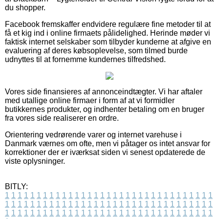
du shopper.
Facebook fremskaffer endvidere regulære fine metoder til at
få et kig ind i online firmaets pålidelighed. Herinde møder vi
faktisk internet selskaber som tilbyder kunderne at afgive en
evaluering af deres købsoplevelse, som tilmed burde
udnyttes til at fornemme kundernes tilfredshed.
Vores side finansieres af annonceindtægter. Vi har aftaler
med utallige online firmaer i form af at vi formidler
butikkernes produkter, og indhenter betaling om en bruger
fra vores side realiserer en ordre.
Orientering vedrørende varer og internet varehuse i
Danmark værnes om ofte, men vi påtager os intet ansvar for
korrektioner der er iværksat siden vi senest opdaterede de
viste oplysninger.
BITLY:
1
1
1
1
1
1
1
1
1
1
1
1
1
1
1
1
1
1
1
1
1
1
1
1
1
1
1
1
1
1
1
1
1
1
1
1
1
1
1
1
1
1
1
1
1
1
1
1
1
1
1
1
1
1
1
1
1
1
1
1
1
1
1
1
1
1
1
1
1
1
1
1
1
1
1
1
1
1
1
1
1
1
1
1
1
1
1
1
1
1
1
1
1
1
1
1
1
1
1