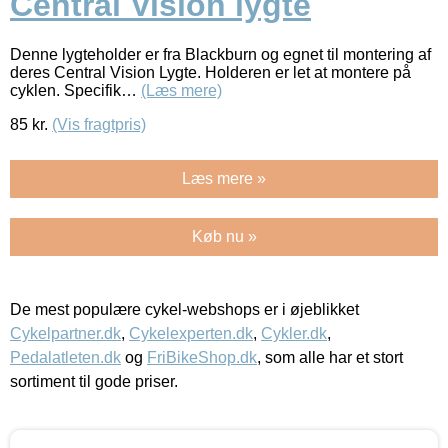
Central Vision lygte
Denne lygteholder er fra Blackburn og egnet til montering af
deres Central Vision Lygte. Holderen er let at montere på
cyklen. Specifik…
(Læs mere)
85
kr.
(Vis fragtpris)
Læs mere »
Køb nu »
De mest populære cykel-webshops er i øjeblikket
Cykelpartner.dk
,
Cykelexperten.dk
,
Cykler.dk
,
Pedalatleten.dk
og
FriBikeShop.dk
, som alle har et stort
sortiment til gode priser.