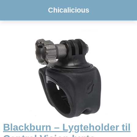
Chicalicious
Blackburn – Lygteholder til