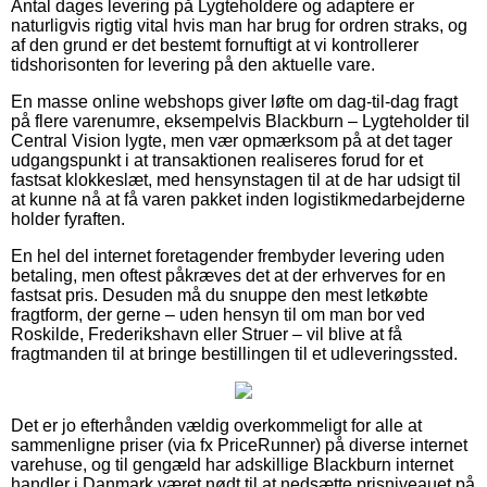
Antal dages levering på Lygteholdere og adaptere er
naturligvis rigtig vital hvis man har brug for ordren straks, og
af den grund er det bestemt fornuftigt at vi kontrollerer
tidshorisonten for levering på den aktuelle vare.
En masse online webshops giver løfte om dag-til-dag fragt
på flere varenumre, eksempelvis Blackburn – Lygteholder til
Central Vision lygte, men vær opmærksom på at det tager
udgangspunkt i at transaktionen realiseres forud for et
fastsat klokkeslæt, med hensynstagen til at de har udsigt til
at kunne nå at få varen pakket inden logistikmedarbejderne
holder fyraften.
En hel del internet foretagender frembyder levering uden
betaling, men oftest påkræves det at der erhverves for en
fastsat pris. Desuden må du snuppe den mest letkøbte
fragtform, der gerne – uden hensyn til om man bor ved
Roskilde, Frederikshavn eller Struer – vil blive at få
fragtmanden til at bringe bestillingen til et udleveringssted.
Det er jo efterhånden vældig overkommeligt for alle at
sammenligne priser (via fx PriceRunner) på diverse internet
varehuse, og til gengæld har adskillige Blackburn internet
handler i Danmark været nødt til at nedsætte prisniveauet på