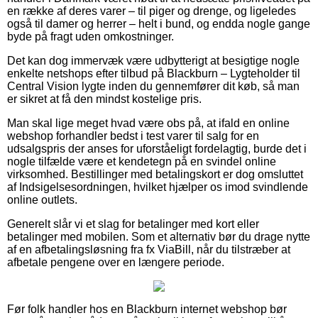
en række af deres varer – til piger og drenge, og ligeledes
også til damer og herrer – helt i bund, og endda nogle gange
byde på fragt uden omkostninger.
Det kan dog immervæk være udbytterigt at besigtige nogle
enkelte netshops efter tilbud på Blackburn – Lygteholder til
Central Vision lygte inden du gennemfører dit køb, så man
er sikret at få den mindst kostelige pris.
Man skal lige meget hvad være obs på, at ifald en online
webshop forhandler bedst i test varer til salg for en
udsalgspris der anses for uforståeligt fordelagtig, burde det i
nogle tilfælde være et kendetegn på en svindel online
virksomhed. Bestillinger med betalingskort er dog omsluttet
af Indsigelsesordningen, hvilket hjælper os imod svindlende
online outlets.
Generelt slår vi et slag for betalinger med kort eller
betalinger med mobilen. Som et alternativ bør du drage nytte
af en afbetalingsløsning fra fx ViaBill, når du tilstræber at
afbetale pengene over en længere periode.
Før folk handler hos en Blackburn internet webshop bør