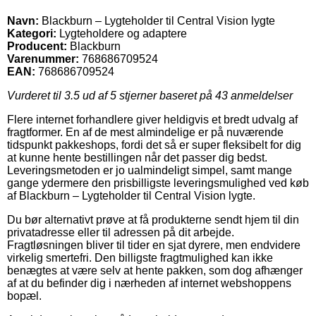
Navn:
Blackburn – Lygteholder til Central Vision lygte
Kategori:
Lygteholdere og adaptere
Producent:
Blackburn
Varenummer:
768686709524
EAN:
768686709524
Vurderet til
3.5
ud af 5 stjerner baseret på
43
anmeldelser
Flere internet forhandlere giver heldigvis et bredt udvalg af
fragtformer. En af de mest almindelige er på nuværende
tidspunkt pakkeshops, fordi det så er super fleksibelt for dig
at kunne hente bestillingen når det passer dig bedst.
Leveringsmetoden er jo ualmindeligt simpel, samt mange
gange ydermere den prisbilligste leveringsmulighed ved køb
af Blackburn – Lygteholder til Central Vision lygte.
Du bør alternativt prøve at få produkterne sendt hjem til din
privatadresse eller til adressen på dit arbejde.
Fragtløsningen bliver til tider en sjat dyrere, men endvidere
virkelig smertefri. Den billigste fragtmulighed kan ikke
benægtes at være selv at hente pakken, som dog afhænger
af at du befinder dig i nærheden af internet webshoppens
bopæl.