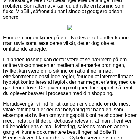
Vi foreslår generelt kortbetalinger eller betalinger med
mobilen. Som alternativ kan du udnytte en løsning som
f.eks. ViaBill, såfremt du har i sinde at godtgøre prisen
senere.
Forinden nogen køber på en Elvedes e-forhandler kunne
man utvivlsomt læse deres vilkår, det er dog ofte et
omfattende arbejde.
En anden løsning kan derfor være at se nærmere på om
online virksomheden er medlem af e-mærke ordningen,
hvilket kan være en forsikring om at online firmaet
efterkommer de opstillede regler, foruden at internet firmaet
hyppigt kontrolleres af fagfolk der har meget erfaring med de
gældende love. Det giver dig mulighed for support, såfremt
du oplever besvær i processen med din shopping.
Herudover går vi ind for at kunden er vidende om de mest
vitale retningslinjer der har betydning for handlen, som
eksempelvis hvilken ombytningspolitik online shoppen kører
med. I relation til det er det også relevant, at man til enhver
tid beholder ens e-mail kvittering, således man en anden
gang vil kunne dokumentere bestillingen af Bolte Til
Bremseskiver Titanium 6stk – Cykelreservedele, uden