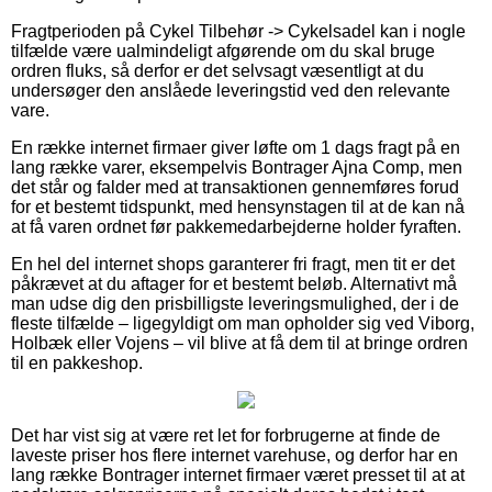
Fragtperioden på Cykel Tilbehør -> Cykelsadel kan i nogle
tilfælde være ualmindeligt afgørende om du skal bruge
ordren fluks, så derfor er det selvsagt væsentligt at du
undersøger den anslåede leveringstid ved den relevante
vare.
En række internet firmaer giver løfte om 1 dags fragt på en
lang række varer, eksempelvis Bontrager Ajna Comp, men
det står og falder med at transaktionen gennemføres forud
for et bestemt tidspunkt, med hensynstagen til at de kan nå
at få varen ordnet før pakkemedarbejderne holder fyraften.
En hel del internet shops garanterer fri fragt, men tit er det
påkrævet at du aftager for et bestemt beløb. Alternativt må
man udse dig den prisbilligste leveringsmulighed, der i de
fleste tilfælde – ligegyldigt om man opholder sig ved Viborg,
Holbæk eller Vojens – vil blive at få dem til at bringe ordren
til en pakkeshop.
Det har vist sig at være ret let for forbrugerne at finde de
laveste priser hos flere internet varehuse, og derfor har en
lang række Bontrager internet firmaer været presset til at at