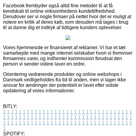
Facebook frembyder også altid fine metoder til at få
kendskab til online virksomhedens kundetilfredshed.
Derudover ser vi nogle firmaer på nettet hvor det er muligt at
notere en kritik af deres køb, som desuden må tages i brug
til at danne dig et indtryk af tidligere kunders oplevelser.
Vores hjemmeside er finansieret af reklamer. Vi har et tæt
samarbejde med mange internet selskaber hvori vi fremviser
firmaernes varer, og indhenter kommission forudsat den
person vi sender videre laver en ordre.
Orientering vedrørende produkter og online webshops i
Danmark vedligeholdes fra tid til anden, men vi tager ikke
ansvar for ændringer der potentielt er lavet efter sidste
opdatering af vores informationer.
BITLY:
1
1
1
1
1
1
1
1
1
1
1
1
1
1
1
1
1
1
1
1
1
1
1
1
1
1
1
1
1
1
1
1
1
1
1
1
1
1
1
1
1
1
1
1
1
1
1
1
1
1
1
1
1
1
1
1
1
1
1
1
1
1
1
1
1
1
1
1
1
1
1
1
1
1
1
1
1
1
1
1
1
1
1
1
1
1
1
1
1
1
1
1
1
1
1
1
1
1
1
1
SPOTIFY: