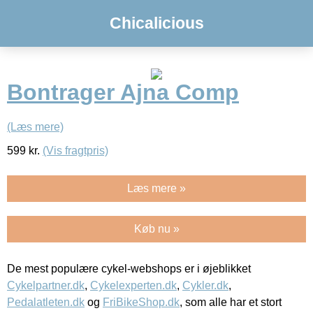
Chicalicious
Bontrager Ajna Comp
(Læs mere)
599
kr.
(Vis fragtpris)
Læs mere »
Køb nu »
De mest populære cykel-webshops er i øjeblikket
Cykelpartner.dk
,
Cykelexperten.dk
,
Cykler.dk
,
Pedalatleten.dk
og
FriBikeShop.dk
, som alle har et stort