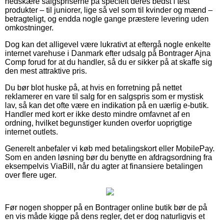
nedskære salgspriserne på specielt deres bedst i test
produkter – til juniorer, lige så vel som til kvinder og mænd –
betragteligt, og endda nogle gange præstere levering uden
omkostninger.
Dog kan det alligevel være lukrativt at eftergå nogle enkelte
internet varehuse i Danmark efter udsalg på Bontrager Ajna
Comp forud for at du handler, så du er sikker på at skaffe sig
den mest attraktive pris.
Du bør blot huske på, at hvis en forretning på nettet
reklamerer en vare til salg for en salgspris som er mystisk
lav, så kan det ofte være en indikation på en uærlig e-butik.
Handler med kort er ikke desto mindre omfavnet af en
ordning, hvilket begunstiger kunden overfor uoprigtige
internet outlets.
Generelt anbefaler vi køb med betalingskort eller MobilePay.
Som en anden løsning bør du benytte en afdragsordning fra
eksempelvis ViaBill, når du agter at finansiere betalingen
over flere uger.
Før nogen shopper på en Bontrager online butik bør de på
en vis måde kigge på dens regler, det er dog naturligvis et