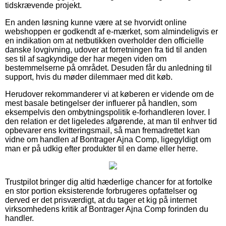
tidskrævende projekt.
En anden løsning kunne være at se hvorvidt online
webshoppen er godkendt af e-mærket, som almindeligvis er
en indikation om at netbutikken overholder den officielle
danske lovgivning, udover at forretningen fra tid til anden
ses til af sagkyndige der har megen viden om
bestemmelserne på området. Desuden får du anledning til
support, hvis du møder dilemmaer med dit køb.
Herudover rekommanderer vi at køberen er vidende om de
mest basale betingelser der influerer på handlen, som
eksempelvis den ombytningspolitik e-forhandleren lover. I
den relation er det ligeledes afgørende, at man til enhver tid
opbevarer ens kvitteringsmail, så man fremadrettet kan
vidne om handlen af Bontrager Ajna Comp, ligegyldigt om
man er på udkig efter produkter til en dame eller herre.
Trustpilot bringer dig altid hæderlige chancer for at fortolke
en stor portion eksisterende forbrugeres opfattelser og
derved er det prisværdigt, at du tager et kig på internet
virksomhedens kritik af Bontrager Ajna Comp forinden du
handler.