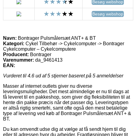
Besøg webshop
Besøg webshop
Navn:
Bontrager Pulsmålersæt ANT+ & BT
Kategori:
Cykel Tilbehør -> Cykelcomputer -> Bontrager
Cykelcomputer – Cykelcomputere
Producent:
Bontrager
Varenummer:
da_9461413
EAN:
Vurderet til
4.6
ud af 5 stjerner baseret på
5
anmeldelser
Masser af internet outlets giver nu diverse
leveringsmuligheder. Det mest almindelige er nu til dags at
få leveret til en pakkeshop, som giver dig fleksibiliteten til at
hente din pakke præcis når det passer dig. Leveringstypen
er altså rigtig smertefri, samt ofte også den mest betalelige
type af levering ved køb af Bontrager Pulsmålersæt ANT+ &
BT.
Du kan omvendt udse dig at vælge at få sendt hjem til dig
eller til adressen hvor du arbejder. Fragtløsningen bliver tit