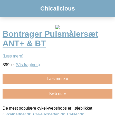
Chicalicious
Bontrager Pulsmålersæt
ANT+ & BT
(Læs mere)
399
kr.
(Vis fragtpris)
Læs mere »
Køb nu »
De mest populære cykel-webshops er i øjeblikket
Cykelpartner.dk
,
Cykelexperten.dk
,
Cykler.dk
,