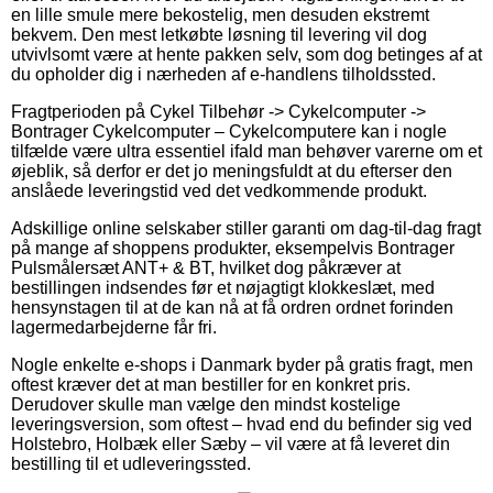
en lille smule mere bekostelig, men desuden ekstremt
bekvem. Den mest letkøbte løsning til levering vil dog
utvivlsomt være at hente pakken selv, som dog betinges af at
du opholder dig i nærheden af e-handlens tilholdssted.
Fragtperioden på Cykel Tilbehør -> Cykelcomputer ->
Bontrager Cykelcomputer – Cykelcomputere kan i nogle
tilfælde være ultra essentiel ifald man behøver varerne om et
øjeblik, så derfor er det jo meningsfuldt at du efterser den
anslåede leveringstid ved det vedkommende produkt.
Adskillige online selskaber stiller garanti om dag-til-dag fragt
på mange af shoppens produkter, eksempelvis Bontrager
Pulsmålersæt ANT+ & BT, hvilket dog påkræver at
bestillingen indsendes før et nøjagtigt klokkeslæt, med
hensynstagen til at de kan nå at få ordren ordnet forinden
lagermedarbejderne får fri.
Nogle enkelte e-shops i Danmark byder på gratis fragt, men
oftest kræver det at man bestiller for en konkret pris.
Derudover skulle man vælge den mindst kostelige
leveringsversion, som oftest – hvad end du befinder sig ved
Holstebro, Holbæk eller Sæby – vil være at få leveret din
bestilling til et udleveringssted.