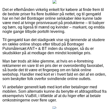
Det er efterhånden virkelig enkelt for købere at finde frem til
de bedste priser fra flere butikker på nettet, og til gengæld
har en hel del Bontrager online selskaber ikke kunne lade
være med at tvinge prisniveauet på produkterne – til babyer
og børn, og ligeså til mænd og kvinder – markant, og endda
nogle gange tilbyde portofri levering.
Til gengæld kan det stadigvæk vise sig lønnende at studere
en række online shops efter tilbud på Bontrager
Pulsmålersæt ANT+ & BT inden du shopper, så du er
skudsikker på at modtage den mindst kostelige pris.
Man bør trods alt ikke glemme, at hvis en e-forretning
reklamerer en vare til en pris der er overordentlig favorabel,
så burde det tit være et fingerpeg om en falsk online
webshop. Handler med kort er i hvert fald en del af en orden,
som beskytter folk overfor svindlende online outlets.
Vi anbefaler generelt køb med kort eller betalinger med
mobilen. Som alternativ kunne du benytte et afdragstilbud fra
eksempelvis ViaBill, i tilfælde af at du higer efter at betale
omkostningerne over flere uger.