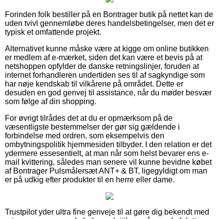
Forinden folk bestiller på en Bontrager butik på nettet kan de
uden tvivl gennemløbe deres handelsbetingelser, men det er
typisk et omfattende projekt.
Alternativet kunne måske være at kigge om online butikken
er medlem af e-mærket, siden det kan være et bevis på at
netshoppen opfylder de danske retningslinjer, foruden at
internet forhandleren undertiden ses til af sagkyndige som
har nøje kendskab til vilkårene på området. Dette er
desuden en god genvej til assistance, når du møder besvær
som følge af din shopping.
For øvrigt tilrådes det at du er opmærksom på de
væsentligste bestemmelser der gør sig gældende i
forbindelse med ordren, som eksempelvis den
ombytningspolitik hjemmesiden tilbyder. I den relation er det
ydermere essesentielt, at man når som helst bevarer ens e-
mail kvittering, således man senere vil kunne bevidne købet
af Bontrager Pulsmålersæt ANT+ & BT, ligegyldigt om man
er på udkig efter produkter til en herre eller dame.
Trustpilot yder ultra fine genveje til at gøre dig bekendt med