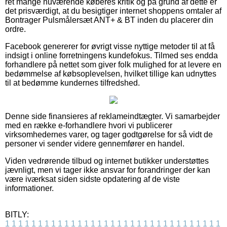
ret mange nuværende køberes kritik og på grund af dette er
det prisværdigt, at du besigtiger internet shoppens omtaler af
Bontrager Pulsmålersæt ANT+ & BT inden du placerer din
ordre.
Facebook genererer for øvrigt visse nyttige metoder til at få
indsigt i online forretningens kundefokus. Tilmed ses endda
forhandlere på nettet som giver folk mulighed for at levere en
bedømmelse af købsoplevelsen, hvilket tillige kan udnyttes
til at bedømme kundernes tilfredshed.
Denne side finansieres af reklameindtægter. Vi samarbejder
med en række e-forhandlere hvori vi publicerer
virksomhedernes varer, og tager godtgørelse for så vidt de
personer vi sender videre gennemfører en handel.
Viden vedrørende tilbud og internet butikker understøttes
jævnligt, men vi tager ikke ansvar for forandringer der kan
være iværksat siden sidste opdatering af de viste
informationer.
BITLY:
1
1
1
1
1
1
1
1
1
1
1
1
1
1
1
1
1
1
1
1
1
1
1
1
1
1
1
1
1
1
1
1
1