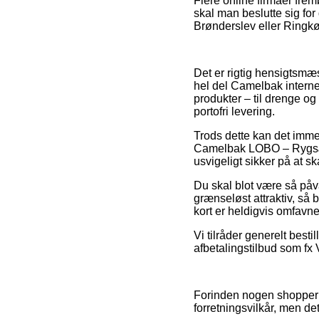
Flere online firmaer frem
skal man beslutte sig fo
Brønderslev eller Ringkøb
Det er rigtig hensigtsmæss
hel del Camelbak interne
produkter – til drenge o
portofri levering.
Trods dette kan det immer
Camelbak LOBO – Rygsæk
usvigeligt sikker på at sk
Du skal blot være så påva
grænseløst attraktiv, så 
kort er heldigvis omfavne
Vi tilråder generelt best
afbetalingstilbud som fx 
Forinden nogen shopper 
forretningsvilkår, men det