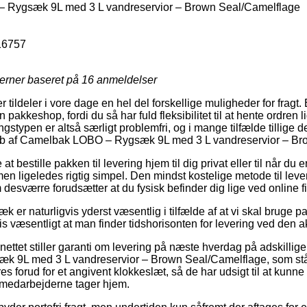
Rygsæk 9L med 3 L vandreservior – Brown Seal/Camelflage
16757
jerner baseret på
16
anmeldelser
 tildeler i vore dage en hel del forskellige muligheder for fragt.
n pakkeshop, fordi du så har fuld fleksibilitet til at hente ordren
ngstypen er altså særligt problemfri, og i mange tilfælde tillige 
køb af Camelbak LOBO – Rygsæk 9L med 3 L vandreservior – Br
bestille pakken til levering hjem til dig privat eller til når du 
en ligeledes rigtig simpel. Den mindst kostelige metode til lever
 desværre forudsætter at du fysisk befinder dig lige ved online 
 er naturligvis yderst væsentlig i tilfælde af at vi skal bruge pa
is væsentligt at man finder tidshorisonten for levering ved den a
ettet stiller garanti om levering på næste hverdag på adskillig
 9L med 3 L vandreservior – Brown Seal/Camelflage, som står
 forud for et angivent klokkeslæt, så de har udsigt til at kunne
kemedarbejderne tager hjem.