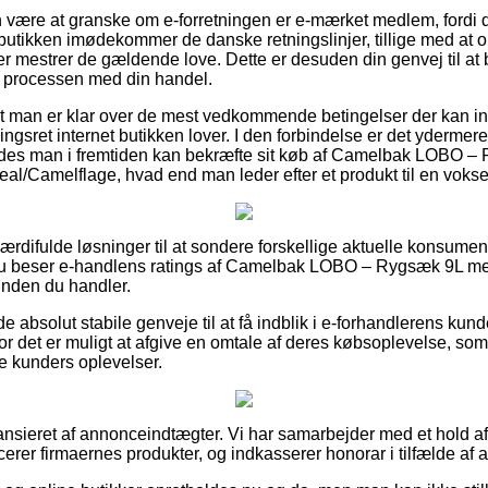
være at granske om e-forretningen er e-mærket medlem, fordi de
 butikken imødekommer de danske retningslinjer, tillige med at o
r mestrer de gældende love. Dette er desuden din genvej til at bl
 i processen med din handel.
 at man er klar over de mest vedkommende betingelser der kan inf
sret internet butikken lover. I den forbindelse er det ydermere 
edes man i fremtiden kan bekræfte sit køb af Camelbak LOBO –
al/Camelflage, hvad end man leder efter et produkt til en voksen
d værdifulde løsninger til at sondere forskellige aktuelle konsume
t du beser e-handlens ratings af Camelbak LOBO – Rygsæk 9L me
nden du handler.
 absolut stabile genveje til at få indblik i e-forhandlerens kun
vor det er muligt at afgive en omtale af deres købsoplevelse, s
gere kunders oplevelser.
nsieret af annonceindtægter. Vi har samarbejder med et hold af o
erer firmaernes produkter, og indkasserer honorar i tilfælde af at