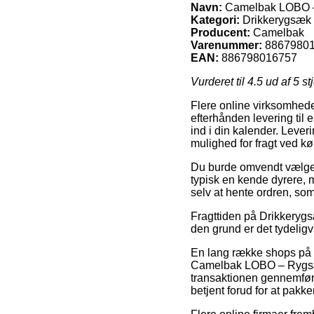
Navn:
Camelbak LOBO – 
Kategori:
Drikkerygsæk
Producent:
Camelbak
Varenummer:
8867980
EAN:
886798016757
Vurderet til
4.5
ud af 5 st
Flere online virksomheder
efterhånden levering til e
ind i din kalender. Leveri
mulighed for fragt ved 
Du burde omvendt vælge at 
typisk en kende dyrere, m
selv at hente ordren, som
Fragttiden på Drikkerygsæk
den grund er det tydeligv
En lang række shops på n
Camelbak LOBO – Rygsæk
transaktionen gennemføres
betjent forud for at pak