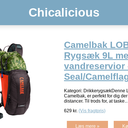
Chicalicious
Camelbak LO
Rygsæk 9L me
vandreservior
Seal/Camelfla
Kategori: DrikkerygsækDenne 
Camelbak, er perfekt for dig der
distancer. Til trods for, at task
629
kr.
(Vis fragtpris)
Læs mere »
Kø