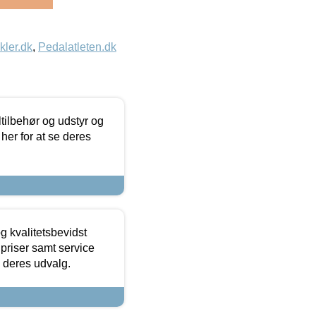
kler.dk
,
Pedalatleten.dk
ltilbehør og udstyr og
 her for at se deres
g kvalitetsbevidst
e priser samt service
e deres udvalg.