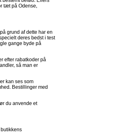
et bestemt beløb. Ellers
or tæt på Odense,
 på grund af dette har en
ecielt deres bedst i test
nogle gange byde på
er efter rabatkoder på
ndler, så man er
 der kan ses som
mhed. Bestillinger med
 bør du anvende et
 butikkens