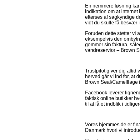
En nemmere løsning kan 
indikation om at internet
efterses af sagkyndige de
vidt du skulle få besvær
Foruden dette støtter vi
eksempelvis den ombytning
gemmer sin faktura, sål
vandreservior – Brown Se
Trustpilot giver dig alti
herved går vi ind for, a
Brown Seal/Camelflage i
Facebook leverer lignende
faktisk online butikker h
til at få et indblik i tidli
Vores hjemmeside er fina
Danmark hvori vi introduc