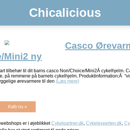
Chicalicious
Casco Ørevarm
/Mini2 ny
t tilbehør til dit barns casco Nori/Choice/Mini2Â cykelhjelm.
e, på remmene på barnets cykelhjelm. Produktinformation:Â “vint
yggelige ørevarmere til den
(Læs mere)
Køb nu »
webshops er i øjeblikket
Cykelpartner.dk
,
Cykelexperten.dk
,
Cy