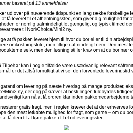
jerner baseret på
13
anmeldelser
er udlover på nuværende tidspunkt en lang række forskellige l
 at få leveret til et afhentningssted, som giver dig mulighed for
igheden er nemlig ualmindeligt let gængelig, og typisk tilmed den
revarmere til Nori/Choice/Mini2 ny.
e at få pakken leveret hjem til hvor du bor eller til din arbejds
re omkostningsfuld, men tillige ualmindeligt nem. Den mest let
produkterne selv, men den løsning stiller krav om at du bor nær
Tilbehør kan i nogle tilfælde være usædvanlig relevant såfremt
ormål er det altså fornuftigt at vi ser den forventede leverings
r garanti om levering på næste hverdag på mange produkter, e
e/Mini2 ny, der dog påkræver at bestillingen fuldbyrdes tidliger
sandsynligt kan nå at få ordren klar inden pakkemedarbejderne t
ræsterer gratis fragt, men i reglen kræver det at der erhverves fo
e den mest letkøbte mulighed for fragt, som gerne – om du bo
 at få dem til at køre pakken til et udleveringssted.