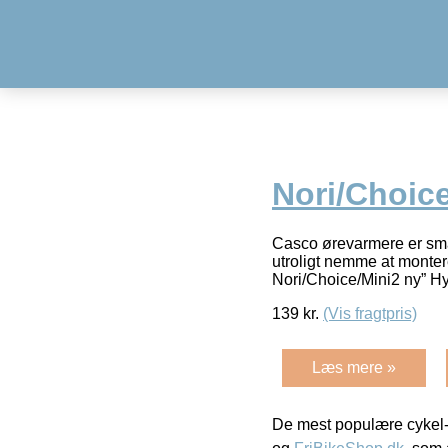
Nori/Choice
Casco ørevarmere er smar
utroligt nemme at monter
Nori/Choice/Mini2 ny” H
139
kr.
(Vis fragtpris)
Læs mere »
De mest populære cykel-