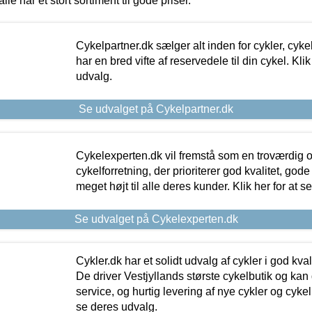
alle har et stort sortiment til gode priser.
Cykelpartner.dk sælger alt inden for cykler, cyke
har en bred vifte af reservedele til din cykel. Klik
udvalg.
Se udvalget på Cykelpartner.dk
Cykelexperten.dk vil fremstå som en troværdig o
cykelforretning, der prioriterer god kvalitet, god
meget højt til alle deres kunder. Klik her for at s
Se udvalget på Cykelexperten.dk
Cykler.dk har et solidt udvalg af cykler i god kvalit
De driver Vestjyllands største cykelbutik og kan
service, og hurtig levering af nye cykler og cykelu
se deres udvalg.