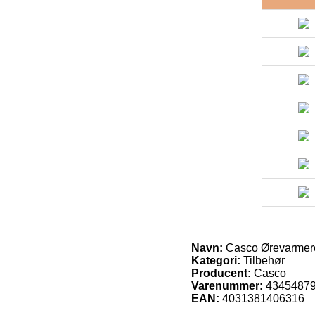
Navn:
Casco Ørevarmere 
Kategori:
Tilbehør
Producent:
Casco
Varenummer:
4345487
EAN:
4031381406316