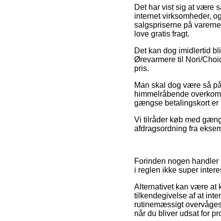
Det har vist sig at være
internet virksomheder, o
salgspriserne på varerne
love gratis fragt.
Det kan dog imidlertid bl
Ørevarmere til Nori/Choic
pris.
Man skal dog være så påp
himmelråbende overkomme
gængse betalingskort er 
Vi tilråder køb med gæng
afdragsordning fra eksemp
Forinden nogen handler i
i reglen ikke super intere
Alternativet kan være at k
tilkendegivelse af at in
rutinemæssigt overvåges a
når du bliver udsat for 