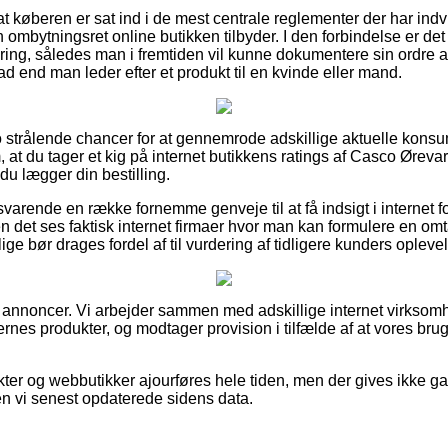
t køberen er sat ind i de mest centrale reglementer der har indv
ombytningsret online butikken tilbyder. I den forbindelse er det 
tering, således man i fremtiden vil kunne dokumentere sin ordre 
d end man leder efter et produkt til en kvinde eller mand.
cto strålende chancer for at gennemrode adskillige aktuelle ko
om, at du tager et kig på internet butikkens ratings af Casco Ørevar
du lægger din bestilling.
varende en række fornemme genveje til at få indsigt i internet f
n det ses faktisk internet firmaer hvor man kan formulere en omt
lige bør drages fordel af til vurdering af tidligere kunders oplevel
f annoncer. Vi arbejder sammen med adskillige internet virksomh
nes produkter, og modtager provision i tilfælde af at vores br
er og webbutikker ajourføres hele tiden, men der gives ikke ga
en vi senest opdaterede sidens data.