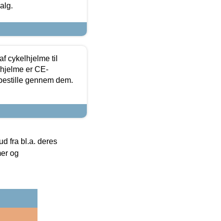
alg.
f cykelhjelme til
lhjelme er CE-
 bestille gennem dem.
 fra bl.a. deres
mer og