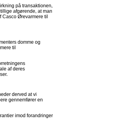
irkning på transaktionen,
tillige afgørende, at man
af Casco Ørevarmere til
nsumenters domme og
mere til
orretningens
ale af deres
ser.
eder derved at vi
ugere gennemfører en
rantier imod forandringer