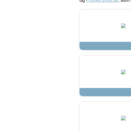
og
FriBikeShop.dk
, som 