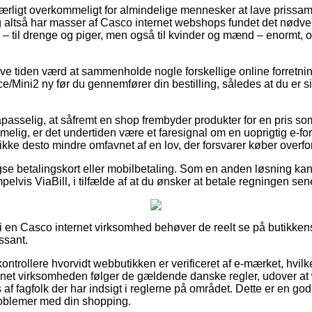
 særligt overkommeligt for almindelige mennesker at lave prissa
g altså har masser af Casco internet webshops fundet det nødv
 – til drenge og piger, men også til kvinder og mænd – enormt,
ive tiden værd at sammenholde nogle forskellige online forretni
e/Mini2 ny før du gennemfører din bestilling, således at du er sikr
asselig, at såfremt en shop frembyder produkter for en pris so
lig, er det undertiden være et faresignal om en uoprigtig e-f
ikke desto mindre omfavnet af en lov, der forsvarer køber overfo
se betalingskort eller mobilbetaling. Som en anden løsning ka
elvis ViaBill, i tilfælde af at du ønsker at betale regningen sen
 en Casco internet virksomhed behøver de reelt se på butikkens
ssant.
ontrollere hvorvidt webbutikken er verificeret af e-mærket, hvilke
ternet virksomheden følger de gældende danske regler, udover 
f fagfolk der har indsigt i reglerne på området. Dette er en god
problemer med din shopping.