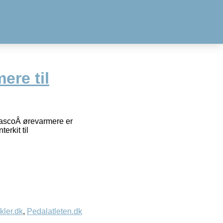
ere til
 CascoÂ ørevarmere er
erkit til
kler.dk
,
Pedalatleten.dk