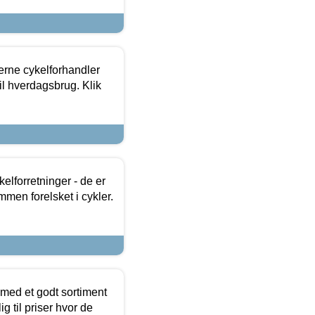
erne cykelforhandler
til hverdagsbrug. Klik
lforretninger - de er
mmen forelsket i cykler.
 med et godt sortiment
g til priser hvor de