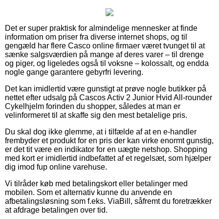
Det er super praktisk for almindelige mennesker at finde
information om priser fra diverse internet shops, og til
gengæld har flere Casco online firmaer været tvunget til at
sænke salgsværdien på mange af deres varer – til drenge
og piger, og ligeledes også til voksne – kolossalt, og endda
nogle gange garantere gebyrfri levering.
Det kan imidlertid være gunstigt at prøve nogle butikker på
nettet efter udsalg på Cascos Activ 2 Junior Hvid All-rounder
Cykelhjelm forinden du shopper, således at man er
velinformeret til at skaffe sig den mest betalelige pris.
Du skal dog ikke glemme, at i tilfælde af at en e-handler
frembyder et produkt for en pris der kan virke enormt gunstig,
er det tit være en indikator for en uægte netshop. Shopping
med kort er imidlertid indbefattet af et regelsæt, som hjælper
dig imod fup online varehuse.
Vi tilråder køb med betalingskort eller betalinger med
mobilen. Som et alternativ kunne du anvende en
afbetalingsløsning som f.eks. ViaBill, såfremt du foretrækker
at afdrage betalingen over tid.