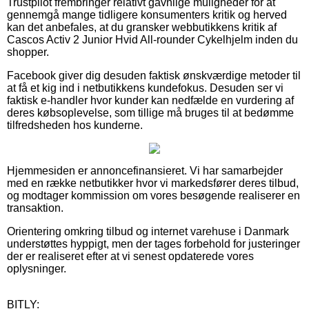
Trustpilot frembringer relativt gavnlige muligheder for at
gennemgå mange tidligere konsumenters kritik og herved
kan det anbefales, at du gransker webbutikkens kritik af
Cascos Activ 2 Junior Hvid All-rounder Cykelhjelm inden du
shopper.
Facebook giver dig desuden faktisk ønskværdige metoder til
at få et kig ind i netbutikkens kundefokus. Desuden ser vi
faktisk e-handler hvor kunder kan nedfælde en vurdering af
deres købsoplevelse, som tillige må bruges til at bedømme
tilfredsheden hos kunderne.
Hjemmesiden er annoncefinansieret. Vi har samarbejder
med en række netbutikker hvor vi markedsfører deres tilbud,
og modtager kommission om vores besøgende realiserer en
transaktion.
Orientering omkring tilbud og internet varehuse i Danmark
understøttes hyppigt, men der tages forbehold for justeringer
der er realiseret efter at vi senest opdaterede vores
oplysninger.
BITLY: