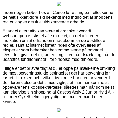
Inden nogen køber hos en Casco forretning på nettet kunne
de helt sikkert gøre sig bekendt med indholdet af shoppens
regler, dog er det tit et tidskrævende arbejde.
Et andet alternativ kan være at granske hvorvidt
webshoppen er støttet af e-mærket, da det ofte er en
indikation om at e-handlen imødekommer de opstillede
regler, samt at internet forretningen ofte overværes af
eksperter som behersker bestemmelserne på området.
Desuden giver det dig anledning til en håndsrækning, når du
udsættes for dilemmaer i forbindelse med din ordre.
Tillige er det prisværdigt at du er oppe på mærkerne omkring
de mest betydningsfulde betingelser der har betydning for
købet, for eksempel hvilken bytteret e-handlen anvender. I
den forbindelse er det tilmed vigtigt, at man når som helst
opbevarer ens købsbekræftelse, således man når som helst
kan eftervise sin shopping af Cascos Activ 2 Junior Hvid All-
rounder Cykelhjelm, ligegyldigt om man er mand eller
kvinde.