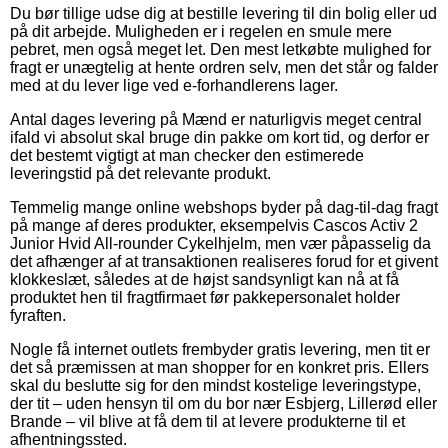
Du bør tillige udse dig at bestille levering til din bolig eller ud
på dit arbejde. Muligheden er i regelen en smule mere
pebret, men også meget let. Den mest letkøbte mulighed for
fragt er unægtelig at hente ordren selv, men det står og falder
med at du lever lige ved e-forhandlerens lager.
Antal dages levering på Mænd er naturligvis meget central
ifald vi absolut skal bruge din pakke om kort tid, og derfor er
det bestemt vigtigt at man checker den estimerede
leveringstid på det relevante produkt.
Temmelig mange online webshops byder på dag-til-dag fragt
på mange af deres produkter, eksempelvis Cascos Activ 2
Junior Hvid All-rounder Cykelhjelm, men vær påpasselig da
det afhænger af at transaktionen realiseres forud for et givent
klokkeslæt, således at de højst sandsynligt kan nå at få
produktet hen til fragtfirmaet før pakkepersonalet holder
fyraften.
Nogle få internet outlets frembyder gratis levering, men tit er
det så præmissen at man shopper for en konkret pris. Ellers
skal du beslutte sig for den mindst kostelige leveringstype,
der tit – uden hensyn til om du bor nær Esbjerg, Lillerød eller
Brande – vil blive at få dem til at levere produkterne til et
afhentningssted.