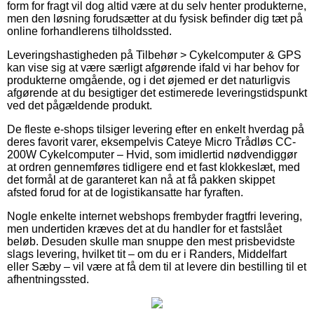
form for fragt vil dog altid være at du selv henter produkterne,
men den løsning forudsætter at du fysisk befinder dig tæt på
online forhandlerens tilholdssted.
Leveringshastigheden på Tilbehør > Cykelcomputer & GPS
kan vise sig at være særligt afgørende ifald vi har behov for
produkterne omgående, og i det øjemed er det naturligvis
afgørende at du besigtiger det estimerede leveringstidspunkt
ved det pågældende produkt.
De fleste e-shops tilsiger levering efter en enkelt hverdag på
deres favorit varer, eksempelvis Cateye Micro Trådløs CC-
200W Cykelcomputer – Hvid, som imidlertid nødvendiggør
at ordren gennemføres tidligere end et fast klokkeslæt, med
det formål at de garanteret kan nå at få pakken skippet
afsted forud for at de logistikansatte har fyraften.
Nogle enkelte internet webshops frembyder fragtfri levering,
men undertiden kræves det at du handler for et fastslået
beløb. Desuden skulle man snuppe den mest prisbevidste
slags levering, hvilket tit – om du er i Randers, Middelfart
eller Sæby – vil være at få dem til at levere din bestilling til et
afhentningssted.