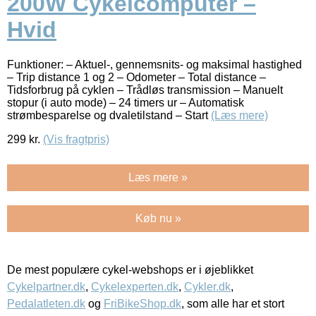
200W Cykelcomputer –
Hvid
Funktioner: – Aktuel-, gennemsnits- og maksimal hastighed
– Trip distance 1 og 2 – Odometer – Total distance –
Tidsforbrug på cyklen – Trådløs transmission – Manuelt
stopur (i auto mode) – 24 timers ur – Automatisk
strømbesparelse og dvaletilstand – Start
(Læs mere)
299
kr.
(Vis fragtpris)
Læs mere »
Køb nu »
De mest populære cykel-webshops er i øjeblikket
Cykelpartner.dk
,
Cykelexperten.dk
,
Cykler.dk
,
Pedalatleten.dk
og
FriBikeShop.dk
, som alle har et stort