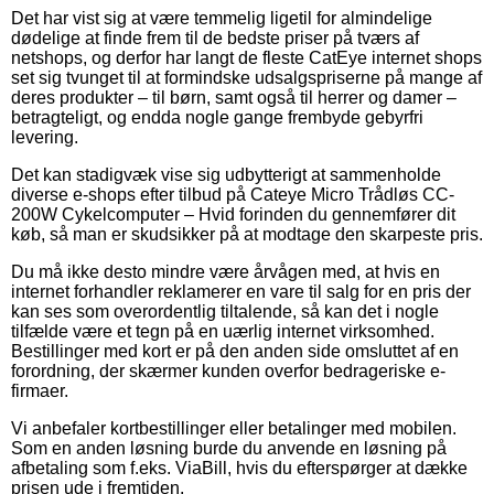
Det har vist sig at være temmelig ligetil for almindelige
dødelige at finde frem til de bedste priser på tværs af
netshops, og derfor har langt de fleste CatEye internet shops
set sig tvunget til at formindske udsalgspriserne på mange af
deres produkter – til børn, samt også til herrer og damer –
betragteligt, og endda nogle gange frembyde gebyrfri
levering.
Det kan stadigvæk vise sig udbytterigt at sammenholde
diverse e-shops efter tilbud på Cateye Micro Trådløs CC-
200W Cykelcomputer – Hvid forinden du gennemfører dit
køb, så man er skudsikker på at modtage den skarpeste pris.
Du må ikke desto mindre være årvågen med, at hvis en
internet forhandler reklamerer en vare til salg for en pris der
kan ses som overordentlig tiltalende, så kan det i nogle
tilfælde være et tegn på en uærlig internet virksomhed.
Bestillinger med kort er på den anden side omsluttet af en
forordning, der skærmer kunden overfor bedrageriske e-
firmaer.
Vi anbefaler kortbestillinger eller betalinger med mobilen.
Som en anden løsning burde du anvende en løsning på
afbetaling som f.eks. ViaBill, hvis du efterspørger at dække
prisen ude i fremtiden.