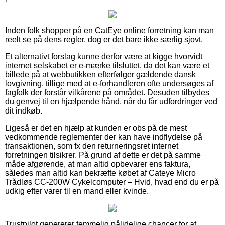
Inden folk shopper på en CatEye online forretning kan man
reelt se på dens regler, dog er det bare ikke særlig sjovt.
Et alternativt forslag kunne derfor være at kigge hvorvidt
internet selskabet er e-mærke tilsluttet, da det kan være et
billede på at webbutikken efterfølger gældende dansk
lovgivning, tillige med at e-forhandleren ofte undersøges af
fagfolk der forstår vilkårene på området. Desuden tilbydes
du genvej til en hjælpende hånd, når du får udfordringer ved
dit indkøb.
Ligeså er det en hjælp at kunden er obs på de mest
vedkommende reglementer der kan have indflydelse på
transaktionen, som fx den returneringsret internet
forretningen tilsikrer. På grund af dette er det på samme
måde afgørende, at man altid opbevarer ens faktura,
således man altid kan bekræfte købet af Cateye Micro
Trådløs CC-200W Cykelcomputer – Hvid, hvad end du er på
udkig efter varer til en mand eller kvinde.
Trustpilot genererer temmelig pålidelige chancer for at