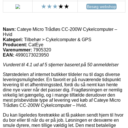
Besøg webshop
Navn:
Cateye Micro Trådløs CC-200W Cykelcomputer –
Hvid
Kategori:
Tilbehør > Cykelcomputer & GPS
Producent:
CatEye
Varenummer:
7905320
EAN:
4990173023950
Vurderet til
4.1
ud af 5 stjerner baseret på
50
anmeldelser
Størstedelen af internet butikker tildeler nu til dags diverse
leveringsmuligheder. En favorit er på nuværende tidspunkt
levering til et afhentningssted, fordi du så nemt kan hente
dine nye varer når det passer dig. Fragtløsningen er nemlig
virkelig let gængelig, og i mange tilfælde derudover den
mest prisbevidste type af levering ved køb af Cateye Micro
Trådløs CC-200W Cykelcomputer – Hvid.
Du kan ligeledes foretrække at få pakken sendt hjem til hvor
du bor eller til når du er på job. Løsningen er desværre en
smule dyrere, men tillige vældig let. Den mest betalelige