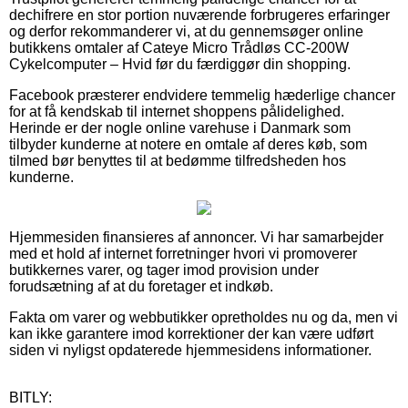
dechifrere en stor portion nuværende forbrugeres erfaringer
og derfor rekommanderer vi, at du gennemsøger online
butikkens omtaler af Cateye Micro Trådløs CC-200W
Cykelcomputer – Hvid før du færdiggør din shopping.
Facebook præsterer endvidere temmelig hæderlige chancer
for at få kendskab til internet shoppens pålidelighed.
Herinde er der nogle online varehuse i Danmark som
tilbyder kunderne at notere en omtale af deres køb, som
tilmed bør benyttes til at bedømme tilfredsheden hos
kunderne.
Hjemmesiden finansieres af annoncer. Vi har samarbejder
med et hold af internet forretninger hvori vi promoverer
butikkernes varer, og tager imod provision under
forudsætning af at du foretager et indkøb.
Fakta om varer og webbutikker opretholdes nu og da, men vi
kan ikke garantere imod korrektioner der kan være udført
siden vi nyligst opdaterede hjemmesidens informationer.
BITLY: