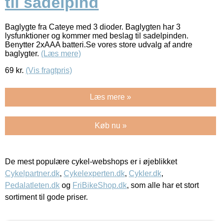
til sadelpind
Baglygte fra Cateye med 3 dioder. Baglygten har 3
lysfunktioner og kommer med beslag til sadelpinden.
Benytter 2xAAA batteri.Se vores store udvalg af andre
baglygter.
(Læs mere)
69
kr.
(Vis fragtpris)
Læs mere »
Køb nu »
De mest populære cykel-webshops er i øjeblikket
Cykelpartner.dk
,
Cykelexperten.dk
,
Cykler.dk
,
Pedalatleten.dk
og
FriBikeShop.dk
, som alle har et stort
sortiment til gode priser.