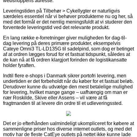
webshoppens adresse.
Leveringstiden på Tilbehør > Cykellygter er naturligvis
særdeles essentiel når vi behøver produkterne nu og her, så
med det formål er det nemlig meningsfuldt at vi studerer den
forventede leveringstid ved det relevante produkt.
En lang række e-forretninger giver muligheden for dag-til-
dag levering på deres primære produkter, eksempelvis
Cateye Omni3 TL-LD135G til sadelpind, som dog er betinget
af at ordren lægges forud for et fastsat tidspunkt, således at
de kan nå at få ordren klargjort forinden de logistikansatte
holder fyraften.
Indtil flere e-shops i Danmark sikrer portofri levering, men
undertiden er det forbeholdt når du køber for et fastsat beløb.
Derudover kunne du udvælge den mest betalelige mulighed
for levering, hvilket mange gange – uafhængig om man er
nær Roskilde, Skive eller Assens – vil være at få
fragtmanden til at levere din ordre til et udleveringssted.
Det er jo efterhånden ualmindeligt ukompliceret for købere at
sammenligne priser hos diverse internet outlets, og med det
motiv har de fleste CatEye outlets på nettet ikke kunne lade