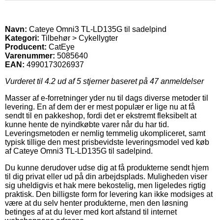
Navn:
Cateye Omni3 TL-LD135G til sadelpind
Kategori:
Tilbehør > Cykellygter
Producent:
CatEye
Varenummer:
5085640
EAN:
4990173026937
Vurderet til
4.2
ud af 5 stjerner baseret på
47
anmeldelser
Masser af e-forretninger yder nu til dags diverse metoder til
levering. En af dem der er mest populær er lige nu at få
sendt til en pakkeshop, fordi det er ekstremt fleksibelt at
kunne hente de nyindkøbte varer når du har tid.
Leveringsmetoden er nemlig temmelig ukompliceret, samt
typisk tillige den mest prisbevidste leveringsmodel ved køb
af Cateye Omni3 TL-LD135G til sadelpind.
Du kunne derudover udse dig at få produkterne sendt hjem
til dig privat eller ud på din arbejdsplads. Muligheden viser
sig uheldigvis et hak mere bekostelig, men ligeledes rigtig
praktisk. Den billigste form for levering kan ikke modsiges at
være at du selv henter produkterne, men den løsning
betinges af at du lever med kort afstand til internet