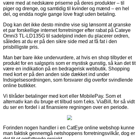
være med at nedskære priserne på deres produkter – til
piger og drenge, og samtidig til kvinder og mænd – en hel
del, og endda nogle gange love fragt uden betaling.
Dog kan det ikke desto mindre vise sig lønsomt at granske
et par forskellige internet forretninger efter rabat på Cateye
Omni3 TL-LD135G til sadelpind inden du placerer ordren,
således at du er på den sikre side med at få fat i den
prisbilligste pris.
Man bør bare ikke undervurdere, at hvis en shop tilbyder et
produkt for en salgspris som er mystisk gunstig, så kan det tit
være en indikation på en bedragerisk webbutik. Shopping
med kort er på den anden side dækket ind under
Indsigelsesordningen, som forsvarer dig overfor svindlende
online butikker.
Vi tilråder betalinger med kort eller MobilePay. Som et
alternativ kan du bruge et tilbud som f.eks. ViaBill, for så vidt
du ser en fordel i at finansiere regningen over en periode.
Forinden nogen handler i en CatEye online webshop kunne
man faktisk gennemgå netshoppens forretningsvilkår, dog er
det tit et omfattende projekt.