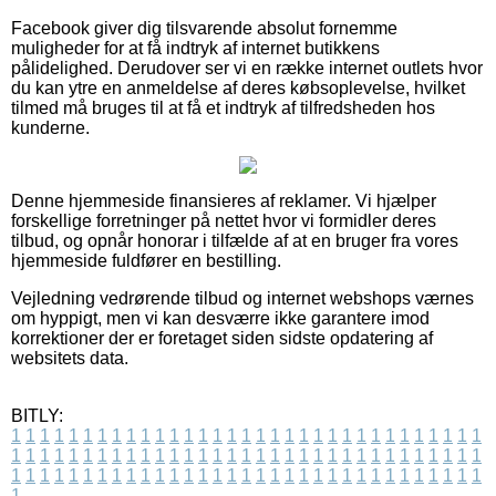
Facebook giver dig tilsvarende absolut fornemme
muligheder for at få indtryk af internet butikkens
pålidelighed. Derudover ser vi en række internet outlets hvor
du kan ytre en anmeldelse af deres købsoplevelse, hvilket
tilmed må bruges til at få et indtryk af tilfredsheden hos
kunderne.
Denne hjemmeside finansieres af reklamer. Vi hjælper
forskellige forretninger på nettet hvor vi formidler deres
tilbud, og opnår honorar i tilfælde af at en bruger fra vores
hjemmeside fuldfører en bestilling.
Vejledning vedrørende tilbud og internet webshops værnes
om hyppigt, men vi kan desværre ikke garantere imod
korrektioner der er foretaget siden sidste opdatering af
websitets data.
BITLY:
1
1
1
1
1
1
1
1
1
1
1
1
1
1
1
1
1
1
1
1
1
1
1
1
1
1
1
1
1
1
1
1
1
1
1
1
1
1
1
1
1
1
1
1
1
1
1
1
1
1
1
1
1
1
1
1
1
1
1
1
1
1
1
1
1
1
1
1
1
1
1
1
1
1
1
1
1
1
1
1
1
1
1
1
1
1
1
1
1
1
1
1
1
1
1
1
1
1
1
1