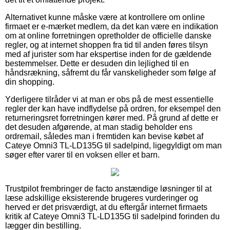
Alternativet kunne måske være at kontrollere om online
firmaet er e-mærket medlem, da det kan være en indikation
om at online forretningen opretholder de officielle danske
regler, og at internet shoppen fra tid til anden føres tilsyn
med af jurister som har ekspertise inden for de gældende
bestemmelser. Dette er desuden din lejlighed til en
håndsrækning, såfremt du får vanskeligheder som følge af
din shopping.
Yderligere tilråder vi at man er obs på de mest essentielle
regler der kan have indflydelse på ordren, for eksempel den
returneringsret forretningen kører med. På grund af dette er
det desuden afgørende, at man stadig beholder ens
ordremail, således man i fremtiden kan bevise købet af
Cateye Omni3 TL-LD135G til sadelpind, ligegyldigt om man
søger efter varer til en voksen eller et barn.
Trustpilot frembringer de facto anstændige løsninger til at
læse adskillige eksisterende brugeres vurderinger og
herved er det prisværdigt, at du eftergår internet firmaets
kritik af Cateye Omni3 TL-LD135G til sadelpind forinden du
lægger din bestilling.