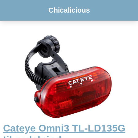
Chicalicious
Cateye Omni3 TL-LD135G