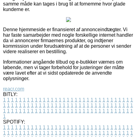
samme måde kan tages i brug til at fornemme hvor glade
kunderne er.
Denne hjemmeside er finansieret af annonceindtægter. Vi
har faste samarbejder med nogle forskellige internet handler
da vi annoncerer firmaernes produkter, og indtjener
kommission under forudsætning af at de personer vi sender
videre realiserer en bestilling.
Informationer angående tilbud og e-butikker værnes om
løbende, men vi tager forbehold for justeringer der måtte
være lavet efter at vi sidst opdaterede de anvendte
oplysninger.
reacr.com
BITLY:
1
1
1
1
1
1
1
1
1
1
1
1
1
1
1
1
1
1
1
1
1
1
1
1
1
1
1
1
1
1
1
1
1
1
1
1
1
1
1
1
1
1
1
1
1
1
1
1
1
1
1
1
1
1
1
1
1
1
1
1
1
1
1
1
1
1
1
1
1
1
1
1
1
1
1
1
1
1
1
1
1
1
1
1
1
1
1
1
1
1
1
1
1
1
1
1
1
1
1
1
SPOTIFY:
1
1
1
1
1
1
1
1
1
1
1
1
1
1
1
1
1
1
1
1
1
1
1
1
1
1
1
1
1
1
1
1
1
1
1
1
1
1
1
1
1
1
1
1
1
1
1
1
1
1
1
1
1
1
1
1
1
1
1
1
1
1
1
1
1
1