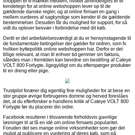
shoppen er e-mærket medlem, hvilket almindeligvis er et
kendetegn for at online webshoppen lever op til de
gældende danske regler, og at online firmaet en gang i
mellem vurderes af sagkyndige som kender til de gældende
bestemmelser. Desuden får du mulighed for support, for så
vidt du oplever besvær i forbindelse med dit køb.
Dertil er det anbefalelsesværdigt at du er hensynstagende til
de fundamentale betingelser der gælder for ordren, som fx
hvilken byttepolitik online webshoppen har. Derfor er det
tillige relevant, at man til enhver tid gemmer sin faktura,
således man i fremtiden kan bevidne sin bestilling af Cateye
VOLT 800 Forlygte, ligegyldigt om du efterspørger produkter
til en dreng eller pige.
Trustpilot forærer dig egentlig fine muligheder for at bese en
stor gruppe øvrige forbrugeres domme og herved foreslåes
det, at du efterforsker e-handlens kritik af Cateye VOLT 800
Forlygte før du placerer din ordre.
Facebook resulterer i tilsvarende forholdsvis gavnlige
løsninger til at få en idé om online firmaets popularitet.
Foruden det ses mange online virksomheder som gør det
muligt at publicere en vurdering af deres køb, som på