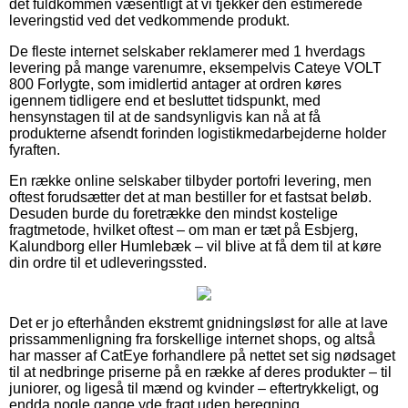
det fuldkommen væsentligt at vi tjekker den estimerede
leveringstid ved det vedkommende produkt.
De fleste internet selskaber reklamerer med 1 hverdags
levering på mange varenumre, eksempelvis Cateye VOLT
800 Forlygte, som imidlertid antager at ordren køres
igennem tidligere end et besluttet tidspunkt, med
hensynstagen til at de sandsynligvis kan nå at få
produkterne afsendt forinden logistikmedarbejderne holder
fyraften.
En række online selskaber tilbyder portofri levering, men
oftest forudsætter det at man bestiller for et fastsat beløb.
Desuden burde du foretrække den mindst kostelige
fragtmetode, hvilket oftest – om man er tæt på Esbjerg,
Kalundborg eller Humlebæk – vil blive at få dem til at køre
din ordre til et udleveringssted.
Det er jo efterhånden ekstremt gnidningsløst for alle at lave
prissammenligning fra forskellige internet shops, og altså
har masser af CatEye forhandlere på nettet set sig nødsaget
til at nedbringe priserne på en række af deres produkter – til
juniorer, og ligeså til mænd og kvinder – eftertrykkeligt, og
endda nogle gange yde fragt uden beregning.