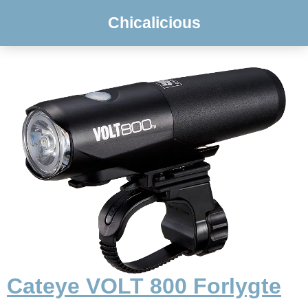
Chicalicious
Cateye VOLT 800 Forlygte