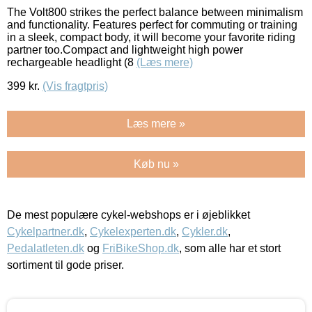
The Volt800 strikes the perfect balance between minimalism
and functionality. Features perfect for commuting or training
in a sleek, compact body, it will become your favorite riding
partner too.Compact and lightweight high power
rechargeable headlight (8
(Læs mere)
399
kr.
(Vis fragtpris)
Læs mere »
Køb nu »
De mest populære cykel-webshops er i øjeblikket
Cykelpartner.dk
,
Cykelexperten.dk
,
Cykler.dk
,
Pedalatleten.dk
og
FriBikeShop.dk
, som alle har et stort
sortiment til gode priser.