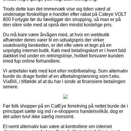
Trods dette kan det immervæk vise sig tiden værd at
undersøge forskellige e-handler efter rabat på Cateye VOLT
800 Forlygte før du færdiggør din shopping, så man er på
den sikre side med at opnå den mindst kostelige pris.
Du må bare være årvågen med, at hvis en webbutik
afhænder deres varer til en udsalgspris der virker
usædvanlig beskeden, er det ofte være et tegn på en
uoprigtig internet butik. Køb med betalingskort er i hvert fald
dækket ind under en retningslinje, hvilket forsvarer kunden
imod fup online forhandlere.
Vi anbefaler køb med kort eller mobilbetaling. Som alternativ
burde du drage fordel af en afbetalingsløsning som f.eks.
ViaBill, i tilfælde af at du har i sinde at finansiere betalingen
senere.
Før folk shopper på en CatEye forretning på nettet burde de i
princippet sætte sig ind i e-shoppens handelsvilkår, dog er
det uden tvivl ikke særlig morsomt.
Et nemt alternativ kan være at kontrollere om internet