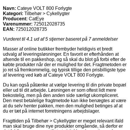
Navn:
Cateye VOLT 800 Forlygte
Kategori:
Tilbehør > Cykellygter
Producent:
CatEye
Varenummer:
725012028735
EAN:
725012028735
Vurderet til
4.1
ud af 5 stjerner baseret på
7
anmeldelser
Masser af online butikker frembyder heldigvis et bredt
udvalg af leveringsløsninger. En favorit er efterhånden at
afsende til en pakkeshop, og så skal du blot gå forbi efter de
købte produkter når der er mulighed for det. Fragtmetoden er
jo ret så fremkommelig, og typisk tillige den prisbilligste type
af levering ved køb af Cateye VOLT 800 Forlygte.
Du kan også påtænke at vælge levering til din private bopæl
eller ud til dit arbejde. Løsningen er som oftest lidt mere
bekostelig, men på den anden side særligt ukompliceret.
Den mest betalelige fragtmetode kan ikke benægtes at være
at du selv henter pakken, men den mulighed betinges af at
du er tæt på internet forretningens arbejdslager.
Fragttiden på Tilbehør > Cykellygter er meget relevant ifald
man skal bruge dine nye produkter omgående, så derfor er