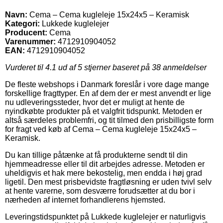
Navn:
Cema – Cema kugleleje 15x24x5 – Keramisk
Kategori:
Lukkede kuglelejer
Producent:
Cema
Varenummer:
4712910904052
EAN:
4712910904052
Vurderet til
4.1
ud af 5 stjerner baseret på
38
anmeldelser
De fleste webshops i Danmark foreslår i vore dage mange
forskellige fragttyper. En af dem der er mest anvendt er lige
nu udleveringssteder, hvor det er muligt at hente de
nyindkøbte produkter på et valgfrit tidspunkt. Metoden er
altså særdeles problemfri, og tit tilmed den prisbilligste form
for fragt ved køb af Cema – Cema kugleleje 15x24x5 –
Keramisk.
Du kan tillige påtænke at få produkterne sendt til din
hjemmeadresse eller til dit arbejdes adresse. Metoden er
uheldigvis et hak mere bekostelig, men endda i høj grad
ligetil. Den mest prisbevidste fragtløsning er uden tvivl selv
at hente varerne, som desværre forudsætter at du bor i
nærheden af internet forhandlerens hjemsted.
Leveringstidspunktet på Lukkede kuglelejer er naturligvis