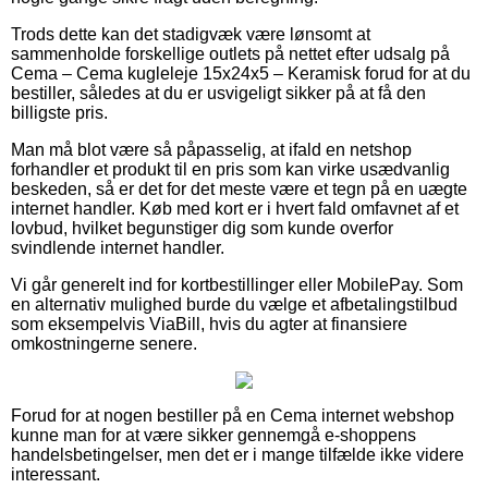
Trods dette kan det stadigvæk være lønsomt at
sammenholde forskellige outlets på nettet efter udsalg på
Cema – Cema kugleleje 15x24x5 – Keramisk forud for at du
bestiller, således at du er usvigeligt sikker på at få den
billigste pris.
Man må blot være så påpasselig, at ifald en netshop
forhandler et produkt til en pris som kan virke usædvanlig
beskeden, så er det for det meste være et tegn på en uægte
internet handler. Køb med kort er i hvert fald omfavnet af et
lovbud, hvilket begunstiger dig som kunde overfor
svindlende internet handler.
Vi går generelt ind for kortbestillinger eller MobilePay. Som
en alternativ mulighed burde du vælge et afbetalingstilbud
som eksempelvis ViaBill, hvis du agter at finansiere
omkostningerne senere.
Forud for at nogen bestiller på en Cema internet webshop
kunne man for at være sikker gennemgå e-shoppens
handelsbetingelser, men det er i mange tilfælde ikke videre
interessant.