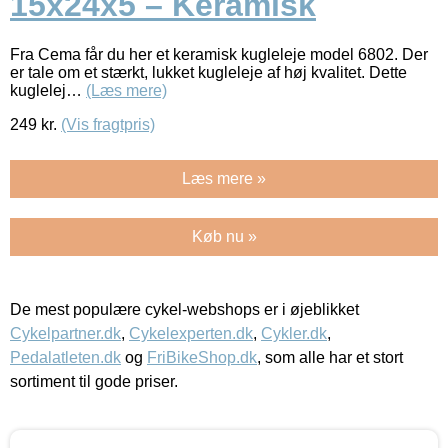
15x24x5 – Keramisk
Fra Cema får du her et keramisk kugleleje model 6802. Der
er tale om et stærkt, lukket kugleleje af høj kvalitet. Dette
kuglelej…
(Læs mere)
249
kr.
(Vis fragtpris)
Læs mere »
Køb nu »
De mest populære cykel-webshops er i øjeblikket
Cykelpartner.dk
,
Cykelexperten.dk
,
Cykler.dk
,
Pedalatleten.dk
og
FriBikeShop.dk
, som alle har et stort
sortiment til gode priser.