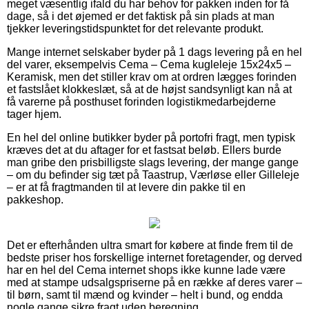
meget væsentlig ifald du har behov for pakken inden for få
dage, så i det øjemed er det faktisk på sin plads at man
tjekker leveringstidspunktet for det relevante produkt.
Mange internet selskaber byder på 1 dags levering på en hel
del varer, eksempelvis Cema – Cema kugleleje 15x24x5 –
Keramisk, men det stiller krav om at ordren lægges forinden
et fastslået klokkeslæt, så at de højst sandsynligt kan nå at
få varerne på posthuset forinden logistikmedarbejderne
tager hjem.
En hel del online butikker byder på portofri fragt, men typisk
kræves det at du aftager for et fastsat beløb. Ellers burde
man gribe den prisbilligste slags levering, der mange gange
– om du befinder sig tæt på Taastrup, Værløse eller Gilleleje
– er at få fragtmanden til at levere din pakke til en
pakkeshop.
Det er efterhånden ultra smart for købere at finde frem til de
bedste priser hos forskellige internet foretagender, og derved
har en hel del Cema internet shops ikke kunne lade være
med at stampe udsalgspriserne på en række af deres varer –
til børn, samt til mænd og kvinder – helt i bund, og endda
nogle gange sikre fragt uden beregning.