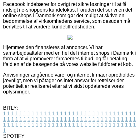
Facebook indebærer for øvrigt ret sikre løsninger til at få
indsigt i e-shoppens kundefokus. Foruden det ser vi en del
online shops i Danmark som gør det muligt at skrive en
bedømmelse af virksomhedens service, som desuden må
benyttes til at vurdere kundetilfredsheden.
Hjemmesiden finansieres af annoncer. Vi har
samarbejdsaftaler med en hel del internet shops i Danmark i
form af at vi promoverer firmaernes tilbud, og får betaling
ifald en af de besøgende på vores website fuldfører et køb.
Anvisninger angående varer og internet firmaer opretholdes
jævnligt, men vi påtager os intet ansvar for rettelser der
potentielt er realiseret efter at vi sidst opdaterede vores
oplysninger.
BITLY:
1
1
1
1
1
1
1
1
1
1
1
1
1
1
1
1
1
1
1
1
1
1
1
1
1
1
1
1
1
1
1
1
1
1
1
1
1
1
1
1
1
1
1
1
1
1
1
1
1
1
1
1
1
1
1
1
1
1
1
1
1
1
1
1
1
1
1
1
1
1
1
1
1
1
1
1
1
1
1
1
1
1
1
1
1
1
1
1
1
1
1
1
1
1
1
1
1
1
1
1
SPOTIFY: