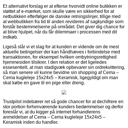
Et alternativt forslag er at efterse hvorvidt online butikken er
støttet af e-mærket, som skulle være en sikkerhed for at
netbutikken efterfølger de danske retningslinjer, tillige med
at webbutikken fra tid til anden revideres af sagkyndige som
forstår bestemmelserne på området. Det giver dig chance for
at blive hjulpet, når du får dilemmaer i processen med dit
indkøb.
Ligeså slår vi et slag for at kunden er vidende om de mest
aktuelle betingelser der kan håndhæves i forbindelse med
transaktionen, for eksempel hvilken ombytningsrettighed
hjemmesiden tilsikrer. I den relation er det ligeledes
essesentielt, at man stadigvæk opbevarer sin ordrekvittering,
så man senere vil kunne bevidne sin shopping af Cema –
Cema kugleleje 15x24x5 – Keramisk, ligegyldigt om man
skal købe en gave til en pige eller dreng.
Trustpilot indebærer ret så gode chancer for at dechifrere en
stor portion forhenværende kunders bedømmelser og derfor
foreslår vi, at du kigger på internet forhandlerens
anmeldelser af Cema – Cema kugleleje 15x24x5 –
Keramisk inden du handler.