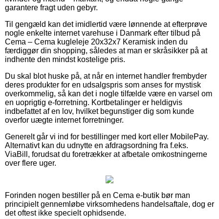
garantere fragt uden gebyr.
Til gengæld kan det imidlertid være lønnende at efterprøve
nogle enkelte internet varehuse i Danmark efter tilbud på
Cema – Cema kugleleje 20x32x7 Keramisk inden du
færdiggør din shopping, således at man er skråsikker på at
indhente den mindst kostelige pris.
Du skal blot huske på, at når en internet handler frembyder
deres produkter for en udsalgspris som anses for mystisk
overkommelig, så kan det i nogle tilfælde være en varsel om
en uoprigtig e-forretning. Kortbetalinger er heldigvis
indbefattet af en lov, hvilket begunstiger dig som kunde
overfor uægte internet forretninger.
Generelt går vi ind for bestillinger med kort eller MobilePay.
Alternativt kan du udnytte en afdragsordning fra f.eks.
ViaBill, forudsat du foretrækker at afbetale omkostningerne
over flere uger.
Forinden nogen bestiller på en Cema e-butik bør man
principielt gennemløbe virksomhedens handelsaftale, dog er
det oftest ikke specielt ophidsende.