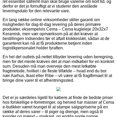
ret essentiel såfremt man skal bruge varerne om kort tid, og
derfor er det jo fornuftigt at vi studerer den anslåede
leveringsdato for den relevante vare.
En lang række online virksomheder stiller garanti om
muligheden for dag-til-dag levering på deres primære
produkter, eksempelvis Cema – Cema kugleleje 20x32x7
Keramisk, men vær opmærksom på at det kræver at
bestillingen indsendes før et aftalt klokkeslæt, sådan at de
garanteret kan nå at få produkterne betjent inden
logistikpersonalet holder fyraften.
En hel del outlets på nettet tilbyder levering uden beregning,
men for det meste kræves det at man indkøber for en konkret
sum. Desuden må man overveje den mest letkøbte
fragtmetode, hvilket i de fleste tilfælde – hvad end du bor
nær Aarhus, Ikast eller Ribe – vil være at få fragtfirmaet til at
bringe dine varer til et afhentningssted.
Det er jo særdeles ligetil for købere at finde de bedste priser
hos forskellige e-forretninger, og herved har masser af Cema
e-butikker været tvunget til at stampe salgspriserne på en
række af deres varer – til piger og drenge, men også til
kvinder og mænd – markant, og endda nogle gange