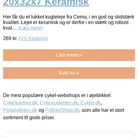
20x32x7 Keramisk
Her får du et lukket kugleleje fra Cema, i en god og slidstærk
kvalitet. Lejet er keramisk og er derfor i en stærk og robust
kval…
(Læs mere)
269
kr.
(Vis fragtpris)
Læs mere »
Køb nu »
De mest populære cykel-webshops er i øjeblikket
Cykelpartner.dk
,
Cykelexperten.dk
,
Cykler.dk
,
Pedalatleten.dk
og
FriBikeShop.dk
, som alle har et stort
sortiment til gode priser.