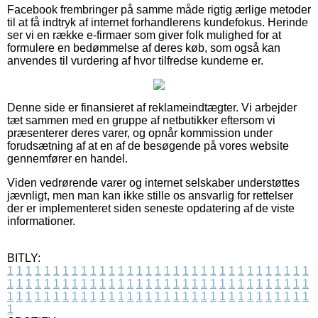
Facebook frembringer på samme måde rigtig ærlige metoder
til at få indtryk af internet forhandlerens kundefokus. Herinde
ser vi en række e-firmaer som giver folk mulighed for at
formulere en bedømmelse af deres køb, som også kan
anvendes til vurdering af hvor tilfredse kunderne er.
Denne side er finansieret af reklameindtægter. Vi arbejder
tæt sammen med en gruppe af netbutikker eftersom vi
præsenterer deres varer, og opnår kommission under
forudsætning af at en af de besøgende på vores website
gennemfører en handel.
Viden vedrørende varer og internet selskaber understøttes
jævnligt, men man kan ikke stille os ansvarlig for rettelser
der er implementeret siden seneste opdatering af de viste
informationer.
BITLY:
1
1
1
1
1
1
1
1
1
1
1
1
1
1
1
1
1
1
1
1
1
1
1
1
1
1
1
1
1
1
1
1
1
1
1
1
1
1
1
1
1
1
1
1
1
1
1
1
1
1
1
1
1
1
1
1
1
1
1
1
1
1
1
1
1
1
1
1
1
1
1
1
1
1
1
1
1
1
1
1
1
1
1
1
1
1
1
1
1
1
1
1
1
1
1
1
1
1
1
1