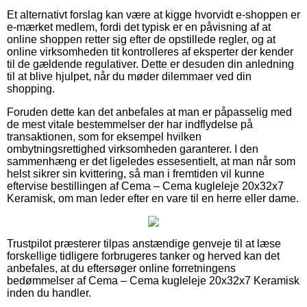
Et alternativt forslag kan være at kigge hvorvidt e-shoppen er
e-mærket medlem, fordi det typisk er en påvisning af at
online shoppen retter sig efter de opstillede regler, og at
online virksomheden tit kontrolleres af eksperter der kender
til de gældende regulativer. Dette er desuden din anledning
til at blive hjulpet, når du møder dilemmaer ved din
shopping.
Foruden dette kan det anbefales at man er påpasselig med
de mest vitale bestemmelser der har indflydelse på
transaktionen, som for eksempel hvilken
ombytningsrettighed virksomheden garanterer. I den
sammenhæng er det ligeledes essesentielt, at man når som
helst sikrer sin kvittering, så man i fremtiden vil kunne
eftervise bestillingen af Cema – Cema kugleleje 20x32x7
Keramisk, om man leder efter en vare til en herre eller dame.
Trustpilot præsterer tilpas anstændige genveje til at læse
forskellige tidligere forbrugeres tanker og herved kan det
anbefales, at du eftersøger online forretningens
bedømmelser af Cema – Cema kugleleje 20x32x7 Keramisk
inden du handler.