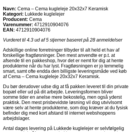
Navn:
Cema – Cema kugleleje 20x32x7 Keramisk
Kategori:
Lukkede kuglelejer
Producent:
Cema
Varenummer:
4712910904076
EAN:
4712910904076
Vurderet til
4.3
ud af 5 stjerner baseret på
28
anmeldelser
Adskillige online forretninger tilbyder til alt held et hav af
forskellige fragtløsninger. Den mest anvendte er p.t. at
afsende til en pakkeshop, hvor det er nemt for dig at hente
produkterne når du har lyst. Fragtløsningen er jo temmelig
smart, samt ofte endda den billigste leveringsmåde ved køb
af Cema – Cema kugleleje 20x32x7 Keramisk.
Du bør derudover udse dig at få pakken leveret til din private
bopæl eller ud på dit arbejde. Leveringsformen bliver
somme tider en anelse mere bekostelig, men også yderst
praktisk. Den mest prisbevidste løsning vil dog utvivlsomt
være selv at hente produkterne, som dog kræver at du fysisk
befinder dig med kort afstand til internet webshoppens
arbejdslager.
Antal dages levering på Lukkede kuglelejer er selvfølgelig