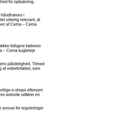
ghed for opbakning,
n håndhæves i
t virkelig relevant, at
ndlen af Cema – Cema
række tidligere køberes
ema – Cema kugleleje
rens pålidelighed. Tilmed
 af ordreforløbet, som
kellige e-shops eftersom
res website udfører en
e ansvar for reguleringer