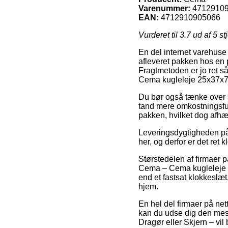
Varenummer:
4712910
EAN:
4712910905066
Vurderet til
3.7
ud af 5 st
En del internet varehuse t
afleveret pakken hos en p
Fragtmetoden er jo ret s
Cema kugleleje 25x37x7
Du bør også tænke over at
tand mere omkostningsfuld
pakken, hvilket dog afhæn
Leveringsdygtigheden på 
her, og derfor er det ret
Størstedelen af firmaer 
Cema – Cema kugleleje 2
end et fastsat klokkeslæt
hjem.
En hel del firmaer på net
kan du udse dig den mest
Dragør eller Skjern – vil 