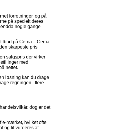
rnet forretninger, og på
rne på specielt deres
 og endda nogle gange
r tilbud på Cema – Cema
den skarpeste pris.
n salgspris der virker
estillinger med
på nettet.
den løsning kan du drage
drage regningen i flere
handelsvilkår, dog er det
 e-mærket, hvilket ofte
f og til vurderes af