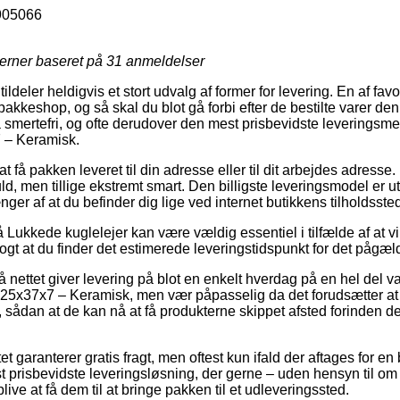
905066
jerner baseret på
31
anmeldelser
ildeler heldigvis et stort udvalg af former for levering. En af favor
akkeshop, og så skal du blot gå forbi efter de bestilte varer de
å smertefri, og ofte derudover den mest prisbevidste leverings
 – Keramisk.
 få pakken leveret til din adresse eller til dit arbejdes adresse
, men tillige ekstremt smart. Den billigste leveringsmodel er ut
ger af at du befinder dig lige ved internet butikkens tilholdsste
Lukkede kuglelejer kan være vældig essentiel i tilfælde af at v
 klogt at du finder det estimerede leveringstidspunkt for det pågæ
på nettet giver levering på blot en enkelt hverdag på en hel del
5x37x7 – Keramisk, men vær påpasselig da det forudsætter at 
, sådan at de kan nå at få produkterne skippet afsted forinden de
tet garanterer gratis fragt, men oftest kun ifald der aftages for 
 prisbevidste leveringsløsning, der gerne – uden hensyn til om
blive at få dem til at bringe pakken til et udleveringssted.