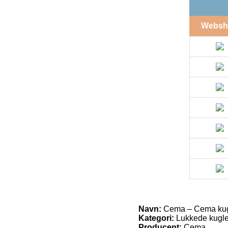
Websh
Navn:
Cema – Cema kugl
Kategori:
Lukkede kugle
Producent:
Cema