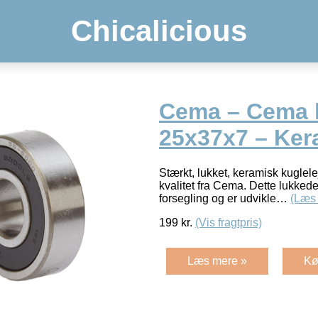
Chicalicious
Cema – Cema k
25x37x7 – Ker
Stærkt, lukket, keramisk kuglel
kvalitet fra Cema. Dette lukkede
forsegling og er udvikle…
(Læs
199
kr.
(Vis fragtpris)
Læs mere »
Kø