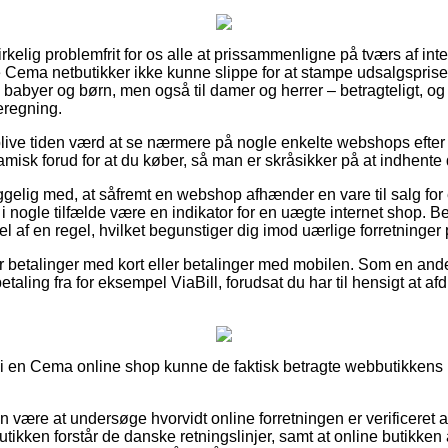
irkelig problemfrit for os alle at prissammenligne på tværs af inte
 Cema netbutikker ikke kunne slippe for at stampe udsalgsprise
til babyer og børn, men også til damer og herrer – betragteligt,
eregning.
ive tiden værd at se nærmere på nogle enkelte webshops efte
misk forud for at du køber, så man er skråsikker på at indhente 
ig med, at såfremt en webshop afhænder en vare til salg for e
et i nogle tilfælde være en indikator for en uægte internet shop. B
el af en regel, hvilket begunstiger dig imod uærlige forretninger 
 for betalinger med kort eller betalinger med mobilen. Som en an
etaling fra for eksempel ViaBill, forudsat du har til hensigt at af
r i en Cema online shop kunne de faktisk betragte webbutikkens 
 være at undersøge hvorvidt online forretningen er verificeret af
butikken forstår de danske retningslinjer, samt at online butikken a