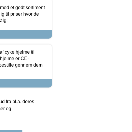
 med et godt sortiment
g til priser hvor de
alg.
f cykelhjelme til
lhjelme er CE-
 bestille gennem dem.
 fra bl.a. deres
mer og