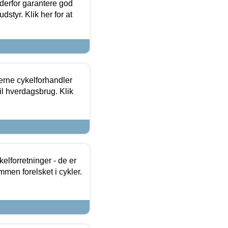
 derfor garantere god
dstyr. Klik her for at
erne cykelforhandler
til hverdagsbrug. Klik
lforretninger - de er
mmen forelsket i cykler.