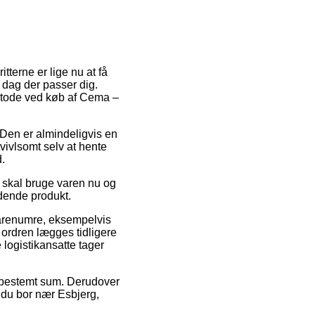
itterne er lige nu at få
n dag der passer dig.
metode ved køb af Cema –
. Den er almindeligvis en
vivlsomt selv at hente
d.
i skal bruge varen nu og
ldende produkt.
 varenumre, eksempelvis
ordren lægges tidligere
 logistikansatte tager
en bestemt sum. Derudover
 du bor nær Esbjerg,