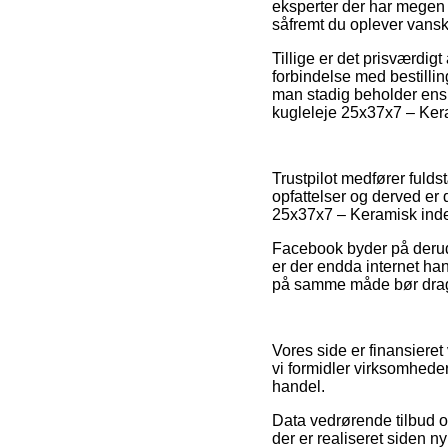
eksperter der har megen
såfremt du oplever vansk
Tillige er det prisværd
forbindelse med bestillin
man stadig beholder ens
kugleleje 25x37x7 – Kera
Trustpilot medfører fuld
opfattelser og derved er
25x37x7 – Keramisk inden
Facebook byder på derudov
er der endda internet ha
på samme måde bør drages
Vores side er finansiere
vi formidler virksomhede
handel.
Data vedrørende tilbud og
der er realiseret siden n