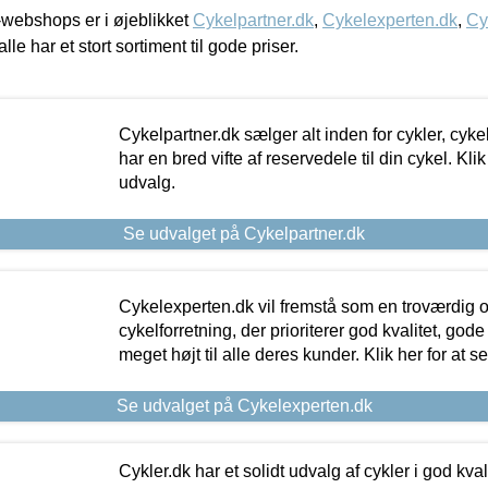
webshops er i øjeblikket
Cykelpartner.dk
,
Cykelexperten.dk
,
Cy
alle har et stort sortiment til gode priser.
Cykelpartner.dk sælger alt inden for cykler, cyke
har en bred vifte af reservedele til din cykel. Klik
udvalg.
Se udvalget på Cykelpartner.dk
Cykelexperten.dk vil fremstå som en troværdig o
cykelforretning, der prioriterer god kvalitet, god
meget højt til alle deres kunder. Klik her for at s
Se udvalget på Cykelexperten.dk
Cykler.dk har et solidt udvalg af cykler i god kvalit