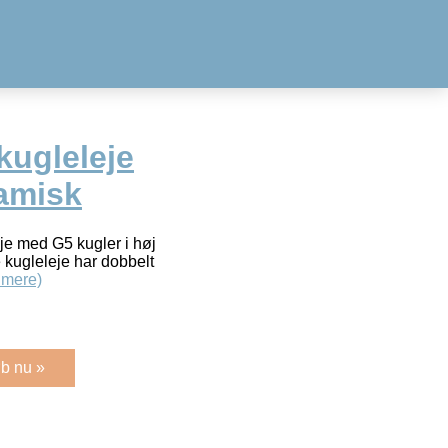
ugleleje
amisk
eje med G5 kugler i høj
 kugleleje har dobbelt
 mere)
b nu »