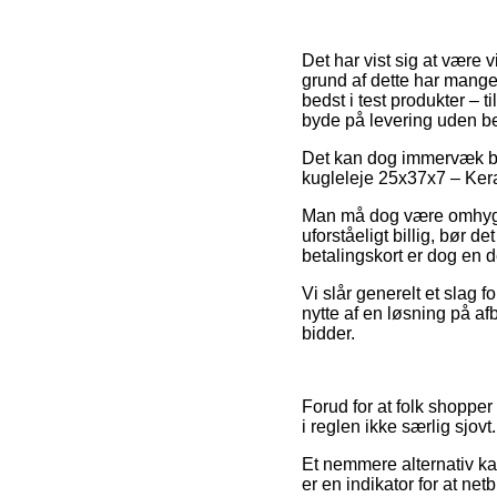
Det har vist sig at være v
grund af dette har mange
bedst i test produkter – 
byde på levering uden b
Det kan dog immervæk bl
kugleleje 25x37x7 – Kera
Man må dog være omhyggel
uforståeligt billig, bør d
betalingskort er dog en d
Vi slår generelt et slag
nytte af en løsning på afb
bidder.
Forud for at folk shoppe
i reglen ikke særlig sjovt.
Et nemmere alternativ kan
er en indikator for at net