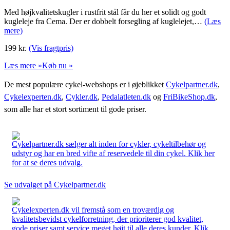
Med højkvalitetskugler i rustfrit stål får du her et solidt og godt
kugleleje fra Cema. Der er dobbelt forsegling af kuglelejet,…
(Læs
mere)
199
kr.
(Vis fragtpris)
Læs mere »
Køb nu »
De mest populære cykel-webshops er i øjeblikket
Cykelpartner.dk
,
Cykelexperten.dk
,
Cykler.dk
,
Pedalatleten.dk
og
FriBikeShop.dk
,
som alle har et stort sortiment til gode priser.
Cykelpartner.dk sælger alt inden for cykler, cykeltilbehør og
udstyr og har en bred vifte af reservedele til din cykel. Klik her
for at se deres udvalg.
Se udvalget på Cykelpartner.dk
Cykelexperten.dk vil fremstå som en troværdig og
kvalitetsbevidst cykelforretning, der prioriterer god kvalitet,
gode priser samt service meget højt til alle deres kunder. Klik