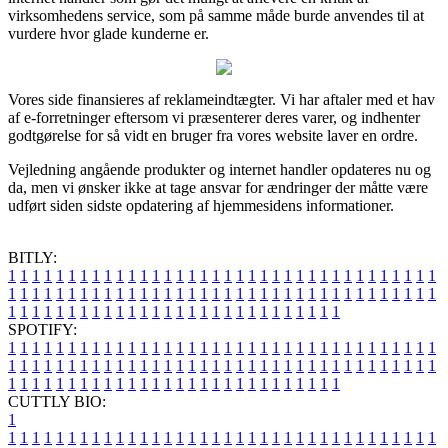
virksomhedens service, som på samme måde burde anvendes til at
vurdere hvor glade kunderne er.
Vores side finansieres af reklameindtægter. Vi har aftaler med et hav
af e-forretninger eftersom vi præsenterer deres varer, og indhenter
godtgørelse for så vidt en bruger fra vores website laver en ordre.
Vejledning angående produkter og internet handler opdateres nu og
da, men vi ønsker ikke at tage ansvar for ændringer der måtte være
udført siden sidste opdatering af hjemmesidens informationer.
BITLY:
1
1
1
1
1
1
1
1
1
1
1
1
1
1
1
1
1
1
1
1
1
1
1
1
1
1
1
1
1
1
1
1
1
1
1
1
1
1
1
1
1
1
1
1
1
1
1
1
1
1
1
1
1
1
1
1
1
1
1
1
1
1
1
1
1
1
1
1
1
1
1
1
1
1
1
1
1
1
1
1
1
1
1
1
1
1
1
1
1
1
1
1
1
1
1
1
1
1
1
1
SPOTIFY:
1
1
1
1
1
1
1
1
1
1
1
1
1
1
1
1
1
1
1
1
1
1
1
1
1
1
1
1
1
1
1
1
1
1
1
1
1
1
1
1
1
1
1
1
1
1
1
1
1
1
1
1
1
1
1
1
1
1
1
1
1
1
1
1
1
1
1
1
1
1
1
1
1
1
1
1
1
1
1
1
1
1
1
1
1
1
1
1
1
1
1
1
1
1
1
1
1
1
1
1
CUTTLY BIO:
1
1
1
1
1
1
1
1
1
1
1
1
1
1
1
1
1
1
1
1
1
1
1
1
1
1
1
1
1
1
1
1
1
1
1
1
1