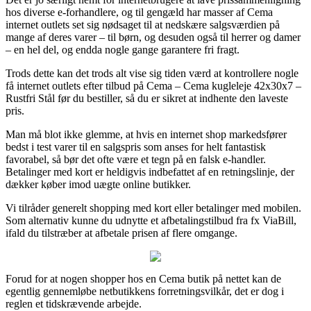
hos diverse e-forhandlere, og til gengæld har masser af Cema
internet outlets set sig nødsaget til at nedskære salgsværdien på
mange af deres varer – til børn, og desuden også til herrer og damer
– en hel del, og endda nogle gange garantere fri fragt.
Trods dette kan det trods alt vise sig tiden værd at kontrollere nogle
få internet outlets efter tilbud på Cema – Cema kugleleje 42x30x7 –
Rustfri Stål før du bestiller, så du er sikret at indhente den laveste
pris.
Man må blot ikke glemme, at hvis en internet shop markedsfører
bedst i test varer til en salgspris som anses for helt fantastisk
favorabel, så bør det ofte være et tegn på en falsk e-handler.
Betalinger med kort er heldigvis indbefattet af en retningslinje, der
dækker køber imod uægte online butikker.
Vi tilråder generelt shopping med kort eller betalinger med mobilen.
Som alternativ kunne du udnytte et afbetalingstilbud fra fx ViaBill,
ifald du tilstræber at afbetale prisen af flere omgange.
Forud for at nogen shopper hos en Cema butik på nettet kan de
egentlig gennemløbe netbutikkens forretningsvilkår, det er dog i
reglen et tidskrævende arbejde.