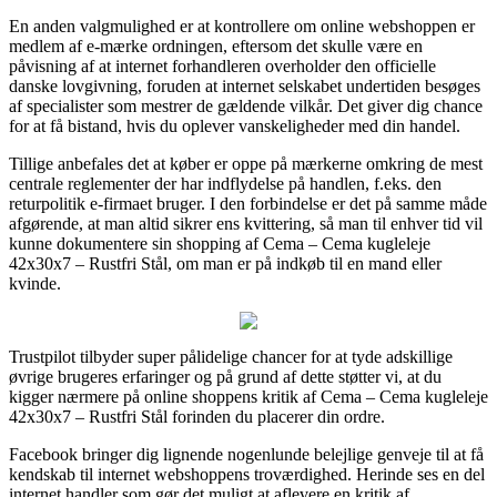
En anden valgmulighed er at kontrollere om online webshoppen er
medlem af e-mærke ordningen, eftersom det skulle være en
påvisning af at internet forhandleren overholder den officielle
danske lovgivning, foruden at internet selskabet undertiden besøges
af specialister som mestrer de gældende vilkår. Det giver dig chance
for at få bistand, hvis du oplever vanskeligheder med din handel.
Tillige anbefales det at køber er oppe på mærkerne omkring de mest
centrale reglementer der har indflydelse på handlen, f.eks. den
returpolitik e-firmaet bruger. I den forbindelse er det på samme måde
afgørende, at man altid sikrer ens kvittering, så man til enhver tid vil
kunne dokumentere sin shopping af Cema – Cema kugleleje
42x30x7 – Rustfri Stål, om man er på indkøb til en mand eller
kvinde.
Trustpilot tilbyder super pålidelige chancer for at tyde adskillige
øvrige brugeres erfaringer og på grund af dette støtter vi, at du
kigger nærmere på online shoppens kritik af Cema – Cema kugleleje
42x30x7 – Rustfri Stål forinden du placerer din ordre.
Facebook bringer dig lignende nogenlunde belejlige genveje til at få
kendskab til internet webshoppens troværdighed. Herinde ses en del
internet handler som gør det muligt at aflevere en kritik af