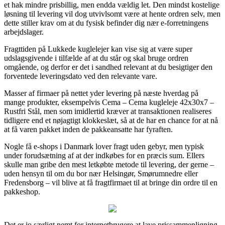
et hak mindre prisbillig, men endda vældig let. Den mindst kostelige
løsning til levering vil dog utvivlsomt være at hente ordren selv, men
dette stiller krav om at du fysisk befinder dig nær e-forretningens
arbejdslager.
Fragttiden på Lukkede kuglelejer kan vise sig at være super
udslagsgivende i tilfælde af at du står og skal bruge ordren
omgående, og derfor er det i sandhed relevant at du besigtiger den
forventede leveringsdato ved den relevante vare.
Masser af firmaer på nettet yder levering på næste hverdag på
mange produkter, eksempelvis Cema – Cema kugleleje 42x30x7 –
Rustfri Stål, men som imidlertid kræver at transaktionen realiseres
tidligere end et nøjagtigt klokkeslæt, så at de har en chance for at nå
at få varen pakket inden de pakkeansatte har fyraften.
Nogle få e-shops i Danmark lover fragt uden gebyr, men typisk
under forudsætning af at der indkøbes for en præcis sum. Ellers
skulle man gribe den mest letkøbte metode til levering, der gerne –
uden hensyn til om du bor nær Helsingør, Smørumnedre eller
Fredensborg – vil blive at få fragtfirmaet til at bringe din ordre til en
pakkeshop.
Det er jo særligt nemt for internetbrugere at lave prissammenligning