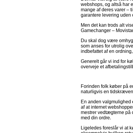
webshops, og altså har e
mange af deres varer – t
garantere levering uden
Men det kan trods alt vi
Gamechanger – Movistar T
Du skal dog være omhyggel
som anses for utrolig ove
indbefattet af en ordning,
Generelt går vi ind for 
overveje et afbetalingsti
Forinden folk køber på e
naturligvis en tidskræve
En anden valgmulighed er
af at internet webshoppen
mestrer vedtægterne på o
med din ordre.
Ligeledes foreslår vi at 