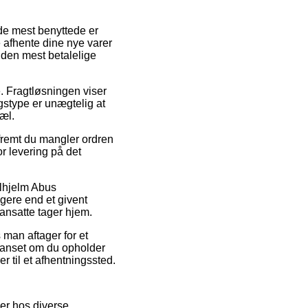
 de mest benyttede er
ne afhente dine nye varer
 den mest betalelige
. Fragtløsningen viser
ngstype er unægtelig at
æl.
remt du mangler ordren
or levering på det
elhjelm Abus
gere end et givent
kansatte tager hjem.
 man aftager for et
 uanset om du opholder
r til et afhentningssted.
ser hos diverse