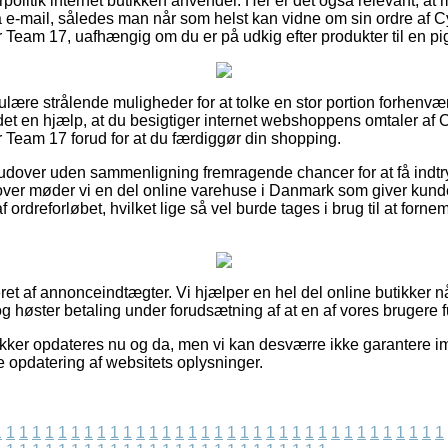
politik internet butikken anvender. Her er det også relevant, at
på e-mail, således man når som helst kan vidne om sin ordre af 
eam 17, uafhængig om du er på udkig efter produkter til en pig
gulære strålende muligheder for at tolke en stor portion forhen
 det en hjælp, at du besigtiger internet webshoppens omtaler af
Team 17 forud for at du færdiggør din shopping.
dover uden sammenligning fremragende chancer for at få indtry
over møder vi en del online varehuse i Danmark som giver kunde
ordreforløbet, hvilket lige så vel burde tages i brug til at forne
et af annonceindtægter. Vi hjælper en hel del online butikker n
g høster betaling under forudsætning af at en af vores brugere f
ikker opdateres nu og da, men vi kan desværre ikke garantere i
e opdatering af websitets oplysninger.
1
1
1
1
1
1
1
1
1
1
1
1
1
1
1
1
1
1
1
1
1
1
1
1
1
1
1
1
1
1
1
1
1
1
1