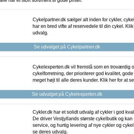
alle har et stort sortiment til gode priser.
Cykelpartner.dk sælger alt inden for cykler, cyke
har en bred vifte af reservedele til din cykel. Klik
udvalg.
Se udvalget på Cykelpartner.dk
Cykelexperten.dk vil fremstå som en troværdig o
cykelforretning, der prioriterer god kvalitet, god
meget højt til alle deres kunder. Klik her for at s
Se udvalget på Cykelexperten.dk
Cykler.dk har et solidt udvalg af cykler i god kvalit
De driver Vestjyllands største cykelbutik og kan
service, og hurtig levering af nye cykler og cykelu
se deres udvalg.