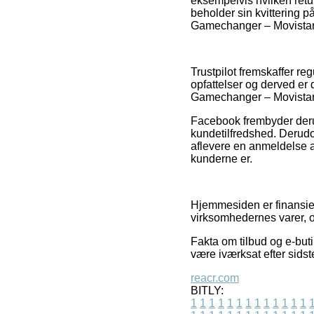
eksempelvis hvilken retur
beholder sin kvittering 
Gamechanger – Movistar T
Trustpilot fremskaffer re
opfattelser og derved er
Gamechanger – Movistar 
Facebook frembyder deru
kundetilfredshed. Derud
aflevere en anmeldelse af 
kunderne er.
Hjemmesiden er finansier
virksomhedernes varer, o
Fakta om tilbud og e-but
være iværksat efter sidst
reacr.com
BITLY:
1
1
1
1
1
1
1
1
1
1
1
1
1