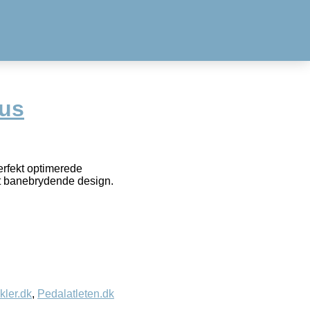
bus
rfekt optimerede
kt banebrydende design.
kler.dk
,
Pedalatleten.dk