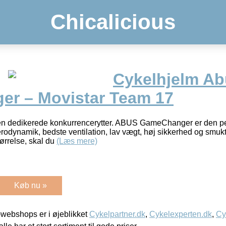
Chicalicious
Cykelhjelm A
r – Movistar Team 17
den dedikerede konkurrencerytter. ABUS GameChanger er den pe
rodynamik, bedste ventilation, lav vægt, høj sikkerhed og smu
tørrelse, skal du
(Læs mere)
Køb nu »
webshops er i øjeblikket
Cykelpartner.dk
,
Cykelexperten.dk
,
Cy