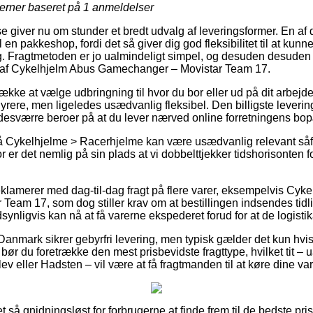
jerner baseret på
1
anmeldelser
e giver nu om stunder et bredt udvalg af leveringsformer. En af
 en pakkeshop, fordi det så giver dig god fleksibilitet til at kun
g. Fragtmetoden er jo ualmindeligt simpel, og desuden desuden
 af Cykelhjelm Abus Gamechanger – Movistar Team 17.
kke at vælge udbringning til hvor du bor eller ud på dit arbejde
dyrere, men ligeledes usædvanlig fleksibel. Den billigste leveri
desværre beroer på at du lever nærved online forretningens bop
 Cykelhjelme > Racerhjelme kan være usædvanlig relevant såf
for er det nemlig på sin plads at vi dobbelttjekker tidshorisonten f
eklamerer med dag-til-dag fragt på flere varer, eksempelvis Cyk
eam 17, som dog stiller krav om at bestillingen indsendes tidli
synligvis kan nå at få varerne ekspederet forud for at de logisti
anmark sikrer gebyrfri levering, men typisk gælder det kun hvis
ør du foretrække den mest prisbevidste fragttype, hvilket tit –
v eller Hadsten – vil være at få fragtmanden til at køre dine vare
et så gnidningsløst for forbrugerne at finde frem til de bedste pri