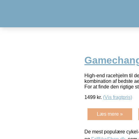
Gamechange
High-end racehjelm til 
kombination af bedste ae
For at finde den rigtige s
1499
kr.
(Vis fragtpris)
Læs mere »
De mest populære cykel-