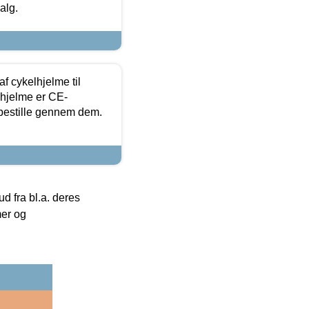
alg.
f cykelhjelme til
lhjelme er CE-
 bestille gennem dem.
 fra bl.a. deres
mer og