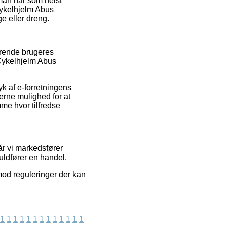
 man når som helst
Cykelhjelm Abus
e eller dreng.
værende brugeres
 Cykelhjelm Abus
k af e-forretningens
rne mulighed for at
mme hvor tilfredse
år vi markedsfører
uldfører en handel.
mod reguleringer der kan
1
1
1
1
1
1
1
1
1
1
1
1
1