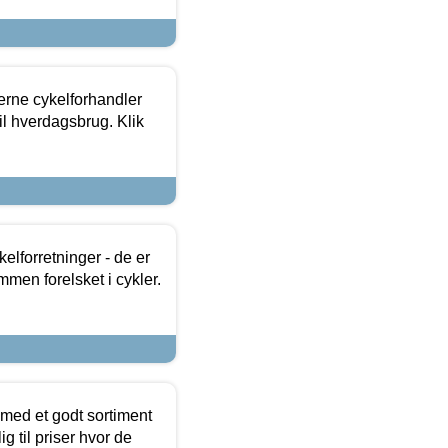
erne cykelforhandler
til hverdagsbrug. Klik
lforretninger - de er
mmen forelsket i cykler.
 med et godt sortiment
g til priser hvor de