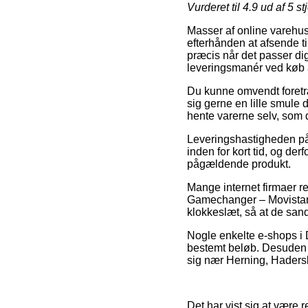
Vurderet til
4.9
ud af 5 st
Masser af online varehus
efterhånden at afsende til
præcis når det passer di
leveringsmanér ved køb
Du kunne omvendt foretræ
sig gerne en lille smule 
hente varerne selv, som 
Leveringshastigheden på
inden for kort tid, og der
pågældende produkt.
Mange internet firmaer r
Gamechanger – Movistar T
klokkeslæt, så at de sand
Nogle enkelte e-shops i D
bestemt beløb. Desuden b
sig nær Herning, Hadersle
Det har vist sig at være r