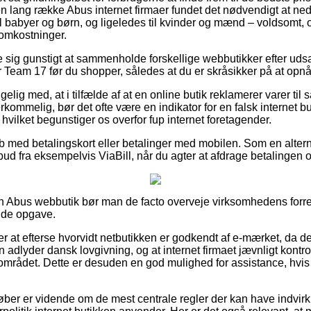
n lang række Abus internet firmaer fundet det nødvendigt at ne
il babyer og børn, og ligeledes til kvinder og mænd – voldsomt
 omkostninger.
se sig gunstigt at sammenholde forskellige webbutikker efter ud
eam 17 før du shopper, således at du er skråsikker på at opnå d
ig med, at i tilfælde af at en online butik reklamerer varer til s
rkommelig, bør det ofte være en indikator for en falsk internet but
 hvilket begunstiger os overfor fup internet foretagender.
køb med betalingskort eller betalinger med mobilen. Som en alte
lbud fra eksempelvis ViaBill, når du agter at afdrage betalingen 
n Abus webbutik bør man de facto overveje virksomhedens forre
nde opgave.
 at efterse hvorvidt netbutikken er godkendt af e-mærket, da d
 adlyder dansk lovgivning, og at internet firmaet jævnligt kontro
mrådet. Dette er desuden en god mulighed for assistance, hvis
køber er vidende om de mest centrale regler der kan have indvir