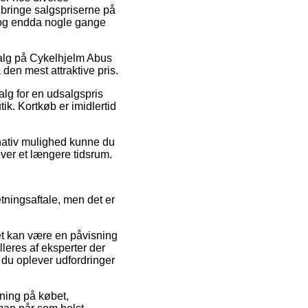
dbringe salgspriserne på
, og endda nogle gange
salg på Cykelhjelm Abus
en mest attraktive pris.
alg for en udsalgspris
ik. Kortkøb er imidlertid
rnativ mulighed kunne du
over et længere tidsrum.
tningsaftale, men det er
et kan være en påvisning
lleres af eksperter der
 du oplever udfordringer
kning på købet,