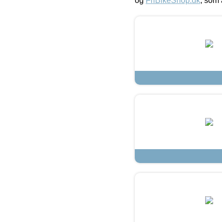
og
FriBikeShop.dk
, som 