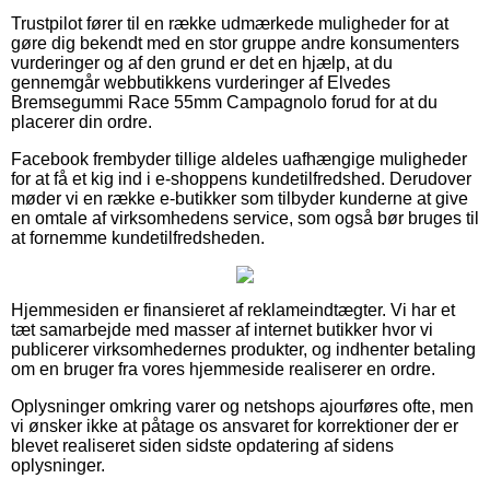
Trustpilot fører til en række udmærkede muligheder for at
gøre dig bekendt med en stor gruppe andre konsumenters
vurderinger og af den grund er det en hjælp, at du
gennemgår webbutikkens vurderinger af Elvedes
Bremsegummi Race 55mm Campagnolo forud for at du
placerer din ordre.
Facebook frembyder tillige aldeles uafhængige muligheder
for at få et kig ind i e-shoppens kundetilfredshed. Derudover
møder vi en række e-butikker som tilbyder kunderne at give
en omtale af virksomhedens service, som også bør bruges til
at fornemme kundetilfredsheden.
Hjemmesiden er finansieret af reklameindtægter. Vi har et
tæt samarbejde med masser af internet butikker hvor vi
publicerer virksomhedernes produkter, og indhenter betaling
om en bruger fra vores hjemmeside realiserer en ordre.
Oplysninger omkring varer og netshops ajourføres ofte, men
vi ønsker ikke at påtage os ansvaret for korrektioner der er
blevet realiseret siden sidste opdatering af sidens
oplysninger.