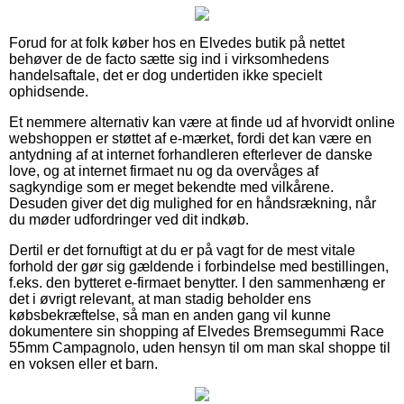
Forud for at folk køber hos en Elvedes butik på nettet
behøver de de facto sætte sig ind i virksomhedens
handelsaftale, det er dog undertiden ikke specielt
ophidsende.
Et nemmere alternativ kan være at finde ud af hvorvidt online
webshoppen er støttet af e-mærket, fordi det kan være en
antydning af at internet forhandleren efterlever de danske
love, og at internet firmaet nu og da overvåges af
sagkyndige som er meget bekendte med vilkårene.
Desuden giver det dig mulighed for en håndsrækning, når
du møder udfordringer ved dit indkøb.
Dertil er det fornuftigt at du er på vagt for de mest vitale
forhold der gør sig gældende i forbindelse med bestillingen,
f.eks. den bytteret e-firmaet benytter. I den sammenhæng er
det i øvrigt relevant, at man stadig beholder ens
købsbekræftelse, så man en anden gang vil kunne
dokumentere sin shopping af Elvedes Bremsegummi Race
55mm Campagnolo, uden hensyn til om man skal shoppe til
en voksen eller et barn.