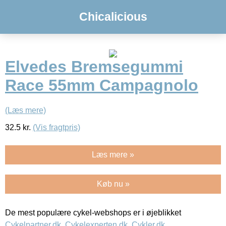
Chicalicious
Elvedes Bremsegummi
Race 55mm Campagnolo
(Læs mere)
32.5
kr.
(Vis fragtpris)
Læs mere »
Køb nu »
De mest populære cykel-webshops er i øjeblikket
Cykelpartner.dk
,
Cykelexperten.dk
,
Cykler.dk
,