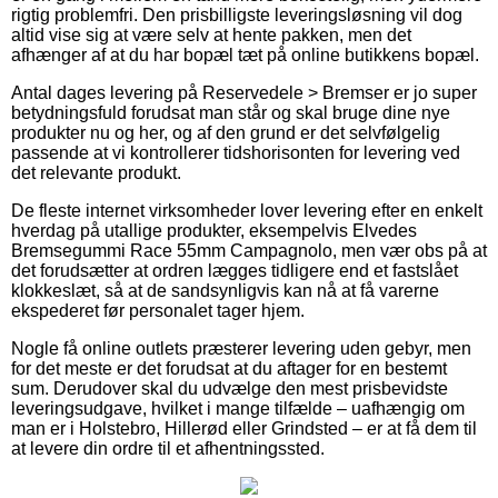
rigtig problemfri. Den prisbilligste leveringsløsning vil dog
altid vise sig at være selv at hente pakken, men det
afhænger af at du har bopæl tæt på online butikkens bopæl.
Antal dages levering på Reservedele > Bremser er jo super
betydningsfuld forudsat man står og skal bruge dine nye
produkter nu og her, og af den grund er det selvfølgelig
passende at vi kontrollerer tidshorisonten for levering ved
det relevante produkt.
De fleste internet virksomheder lover levering efter en enkelt
hverdag på utallige produkter, eksempelvis Elvedes
Bremsegummi Race 55mm Campagnolo, men vær obs på at
det forudsætter at ordren lægges tidligere end et fastslået
klokkeslæt, så at de sandsynligvis kan nå at få varerne
ekspederet før personalet tager hjem.
Nogle få online outlets præsterer levering uden gebyr, men
for det meste er det forudsat at du aftager for en bestemt
sum. Derudover skal du udvælge den mest prisbevidste
leveringsudgave, hvilket i mange tilfælde – uafhængig om
man er i Holstebro, Hillerød eller Grindsted – er at få dem til
at levere din ordre til et afhentningssted.