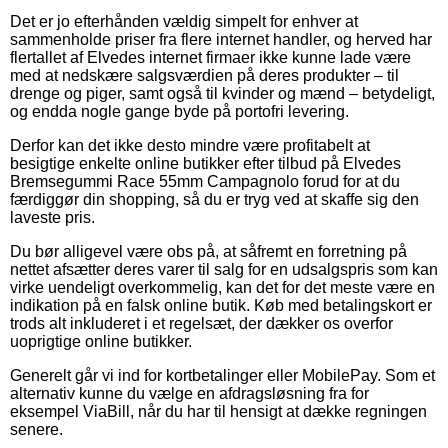
Det er jo efterhånden vældig simpelt for enhver at
sammenholde priser fra flere internet handler, og herved har
flertallet af Elvedes internet firmaer ikke kunne lade være
med at nedskære salgsværdien på deres produkter – til
drenge og piger, samt også til kvinder og mænd – betydeligt,
og endda nogle gange byde på portofri levering.
Derfor kan det ikke desto mindre være profitabelt at
besigtige enkelte online butikker efter tilbud på Elvedes
Bremsegummi Race 55mm Campagnolo forud for at du
færdiggør din shopping, så du er tryg ved at skaffe sig den
laveste pris.
Du bør alligevel være obs på, at såfremt en forretning på
nettet afsætter deres varer til salg for en udsalgspris som kan
virke uendeligt overkommelig, kan det for det meste være en
indikation på en falsk online butik. Køb med betalingskort er
trods alt inkluderet i et regelsæt, der dækker os overfor
uoprigtige online butikker.
Generelt går vi ind for kortbetalinger eller MobilePay. Som et
alternativ kunne du vælge en afdragsløsning fra for
eksempel ViaBill, når du har til hensigt at dække regningen
senere.