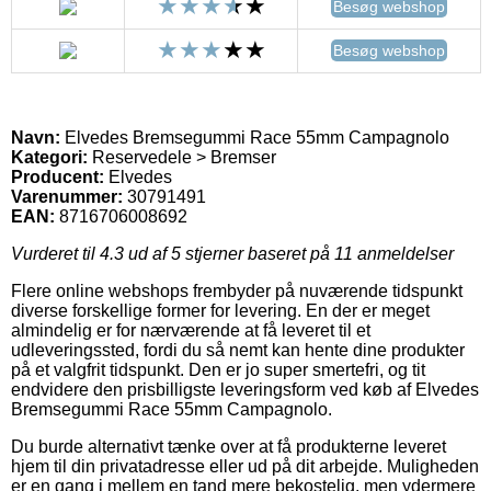
Besøg webshop
Besøg webshop
Navn:
Elvedes Bremsegummi Race 55mm Campagnolo
Kategori:
Reservedele > Bremser
Producent:
Elvedes
Varenummer:
30791491
EAN:
8716706008692
Vurderet til
4.3
ud af 5 stjerner baseret på
11
anmeldelser
Flere online webshops frembyder på nuværende tidspunkt
diverse forskellige former for levering. En der er meget
almindelig er for nærværende at få leveret til et
udleveringssted, fordi du så nemt kan hente dine produkter
på et valgfrit tidspunkt. Den er jo super smertefri, og tit
endvidere den prisbilligste leveringsform ved køb af Elvedes
Bremsegummi Race 55mm Campagnolo.
Du burde alternativt tænke over at få produkterne leveret
hjem til din privatadresse eller ud på dit arbejde. Muligheden
er en gang i mellem en tand mere bekostelig, men ydermere