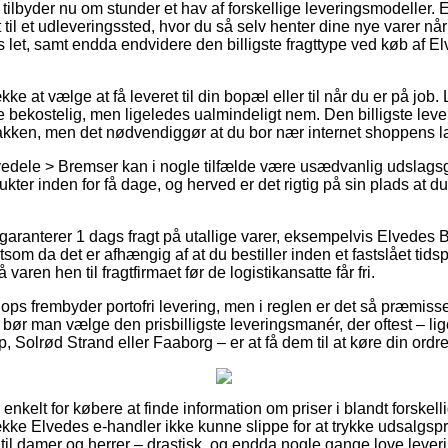
 tilbyder nu om stunder et hav af forskellige leveringsmodeller.
et til et udleveringssted, hvor du så selv henter dine nye varer nå
s let, samt endda endvidere den billigste fragttype ved køb af
kke at vælge at få leveret til din bopæl eller til når du er på job
bekostelig, men ligeledes ualmindeligt nem. Den billigste lever
akken, men det nødvendiggør at du bor nær internet shoppens l
edele > Bremser kan i nogle tilfælde være usædvanlig udslags
kter inden for få dage, og herved er det rigtig på sin plads at d
s garanterer 1 dags fragt på utallige varer, eksempelvis Elved
om da det er afhængig af at du bestiller inden et fastslået tidsp
varen hen til fragtfirmaet før de logistikansatte får fri.
ops frembyder portofri levering, men i reglen er det så præmissen
t bør man vælge den prisbilligste leveringsmanér, der oftest – l
, Solrød Strand eller Faaborg – er at få dem til at køre din ordr
nkelt for købere at finde information om priser i blandt forskelli
kke Elvedes e-handler ikke kunne slippe for at trykke udsalgspri
 til damer og herrer – drastisk, og endda nogle gange love leve