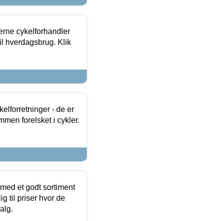
erne cykelforhandler
til hverdagsbrug. Klik
lforretninger - de er
mmen forelsket i cykler.
 med et godt sortiment
g til priser hvor de
alg.