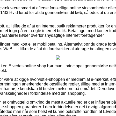
gvæk være smart at efterse forskellige online virksomheder efte
3 Hvid forud for at du gennemfører dit køb, således at du er sik
å, at i tilfælde af at en internet butik reklamerer produkter for en
 et tegn på en uægte internet butik. Betalinger med kort er tro
aranterer køber overfor snydagtige internet foretagender.
llinger med kort eller mobilbetaling. Alternativt bør du drage ford
 ViaBill, i tilfælde af at du foretrækker at afdrage betalingen ove
i en Elvedes online shop bør man i princippet gennemløbe netb
jekt.
r være at kigge hvorvidt e-shoppen er medlem af e-mærket, efte
forretningen anerkender de opstillede regler, tillige med at inter
er har nøje kendskab til bestemmelserne på området. Derudover 
s vanskeligheder i forbindelse med din shopping.
n er omhyggelig omkring de mest aktuelle regler der influerer på b
 e-shoppen garanterer. I den forbindelse er det i øvrigt afgøren
, således man når som helst vil kunne bekræfte handlen af Elv