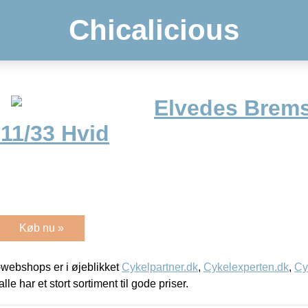
Chicalicious
Elvedes Brem
11/33 Hvid
Køb nu »
webshops er i øjeblikket
Cykelpartner.dk
,
Cykelexperten.dk
,
Cy
alle har et stort sortiment til gode priser.