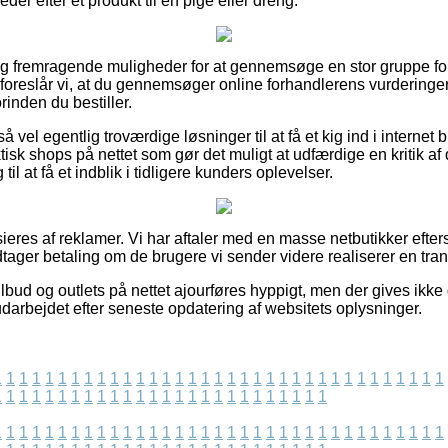
er efter et produkt til en pige eller dreng.
igtig fremragende muligheder for at gennemsøge en stor gruppe
foreslår vi, at du gennemsøger online forhandlerens vurdering
inden du bestiller.
vel egentlig troværdige løsninger til at få et kig ind i internet 
isk shops på nettet som gør det muligt at udfærdige en kritik a
il at få et indblik i tidligere kunders oplevelser.
eres af reklamer. Vi har aftaler med en masse netbutikker efte
tager betaling om de brugere vi sender videre realiserer en tran
lbud og outlets på nettet ajourføres hyppigt, men der gives ikke
darbejdet efter seneste opdatering af websitets oplysninger.
1
1
1
1
1
1
1
1
1
1
1
1
1
1
1
1
1
1
1
1
1
1
1
1
1
1
1
1
1
1
1
1
1
1
1
1
1
1
1
1
1
1
1
1
1
1
1
1
1
1
1
1
1
1
1
1
1
1
1
1
1
1
1
1
1
1
1
1
1
1
1
1
1
1
1
1
1
1
1
1
1
1
1
1
1
1
1
1
1
1
1
1
1
1
1
1