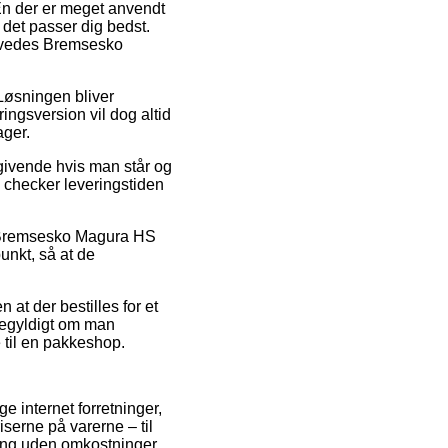
 En der er meget anvendt
r det passer dig bedst.
 Elvedes Bremsesko
. Løsningen bliver
ingsversion vil dog altid
ager.
givende hvis man står og
u checker leveringstiden
es Bremsesko Magura HS
unkt, så at de
 at der bestilles for et
igegyldigt om man
e til en pakkeshop.
ge internet forretninger,
serne på varerne – til
ring uden omkostninger.