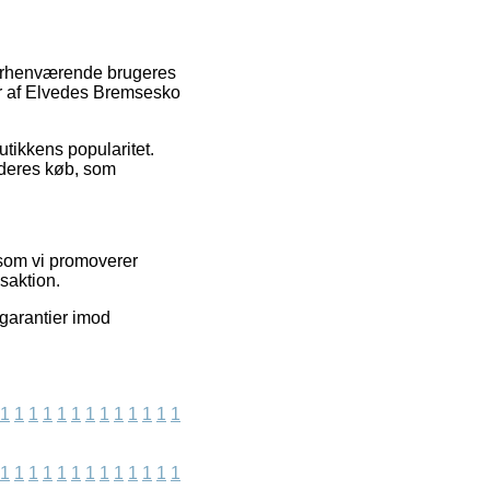
 forhenværende brugeres
er af Elvedes Bremsesko
butikkens popularitet.
f deres køb, som
rsom vi promoverer
saktion.
 garantier imod
1
1
1
1
1
1
1
1
1
1
1
1
1
1
1
1
1
1
1
1
1
1
1
1
1
1