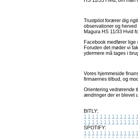
HS 11/33 Hvid, om man led
Trustpilot forærer dig r
observationer og herved 
Magura HS 11/33 Hvid for
Facebook medfører lige så 
Foruden det møder vi fakt
ydermere må tages i brug t
Vores hjemmeside finansi
firmaernes tilbud, og mod
Orientering vedrørende ti
ændringer der er blevet u
BITLY:
1
1
1
1
1
1
1
1
1
1
1
1
1
1
1
1
1
1
1
1
1
1
1
1
1
1
SPOTIFY:
1
1
1
1
1
1
1
1
1
1
1
1
1