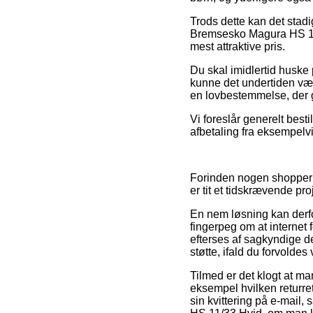
Trods dette kan det stadi
Bremsesko Magura HS 11/3
mest attraktive pris.
Du skal imidlertid huske p
kunne det undertiden være
en lovbestemmelse, der g
Vi foreslår generelt besti
afbetaling fra eksempelvis
Forinden nogen shopper 
er tit et tidskrævende pro
En nem løsning kan derfo
fingerpeg om at internet 
efterses af sagkyndige d
støtte, ifald du forvolde
Tilmed er det klogt at ma
eksempel hvilken returret
sin kvittering på e-mail