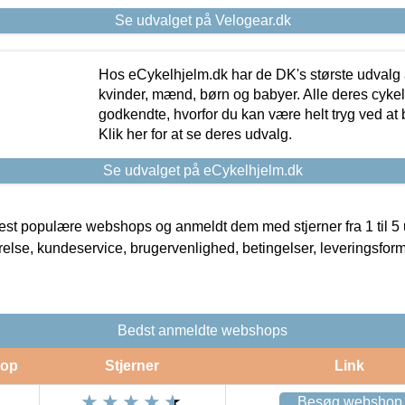
Se udvalget på Velogear.dk
Hos eCykelhjelm.dk har de DK's største udvalg a
kvinder, mænd, børn og babyer. Alle deres cyke
godkendte, hvorfor du kan være helt tryg ved at
Klik her for at se deres udvalg.
Se udvalget på eCykelhjelm.dk
t populære webshops og anmeldt dem med stjerner fra 1 til 5 ud
rrelse, kundeservice, brugervenlighed, betingelser, leveringsfor
Bedst anmeldte webshops
op
Stjerner
Link
Besøg webshop