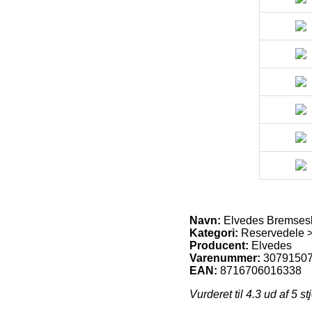
Navn:
Elvedes Bremsesk
Kategori:
Reservedele 
Producent:
Elvedes
Varenummer:
3079150
EAN:
8716706016338
Vurderet til
4.3
ud af 5 st