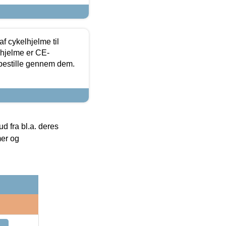
f cykelhjelme til
lhjelme er CE-
 bestille gennem dem.
 fra bl.a. deres
mer og