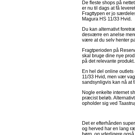
De fleste shops på nettet
er nu til dags at få lever
Fragttypen er jo særdele
Magura HS 11/33 Hvid.
Du kan alternativt foretræ
desværre en anelse mere 
være at du selv henter p
Fragtperioden på Reserv
skal bruge dine nye produ
på det relevante produkt.
En hel del online outlet
11/33 Hvid, men vær vagts
sandsynligvis kan nå at få 
Nogle enkelte internet sh
præcist beløb. Alternativ
opholder sig ved Taastrup
Det er efterhånden super e
og herved har en lang ræ
børn, og yderligere også