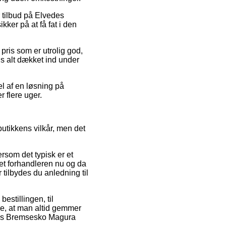
r tilbud på Elvedes
ker på at få fat i den
 pris som er utrolig god,
ds alt dækket ind under
el af en løsning på
r flere uger.
utikkens vilkår, men det
rsom det typisk er et
net forhandleren nu og da
tilbydes du anledning til
estillingen, til
de, at man altid gemmer
edes Bremsesko Magura