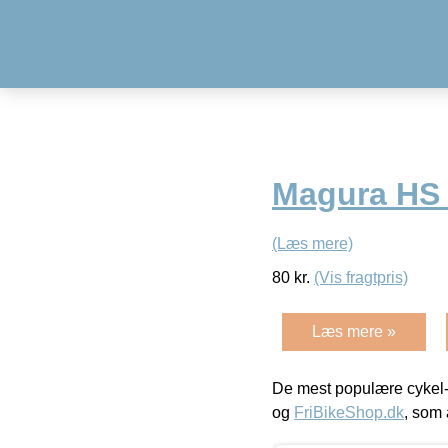
Magura HS 
(Læs mere)
80
kr.
(Vis fragtpris)
Læs mere »
De mest populære cykel-
og
FriBikeShop.dk
, som 