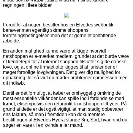
regningen i flere bidder.
Forud for at nogen bestiller hos en Elvedes webbutik
behøver man egentlig skimme shoppens
forretningsbetingelser, men det er gerne et omfattende
arbejde.
En anden mulighed kunne være at kigge hvorvidt
netshoppen er e-mærket medlem, grundet at det burde være
et kendetegn for at internet shoppen tilslutter sig de danske
love, og at online firmaet ofte kigges til af jurister der er
meget fortrolige lovgivningen. Det giver dig mulighed for
opbakning, for så vidt du møder problemer i processen med
dit indkøb.
Dertil er det fornuftigt at køber er omhyggelig omkring de
mest essentielle vilkår der kan spille ind i forbindelse med
købet, eksempelvis den returpolitik netshoppen tilbyder. På
grund af dette er det også vigtigt, at man stadig opbevarer
ens faktura, så man i fremtiden kan dokumentere
bestillingen af Elvedes Hydra slange 3m, Sort, hvad end du
søger en vare til en kvinde eller mand.