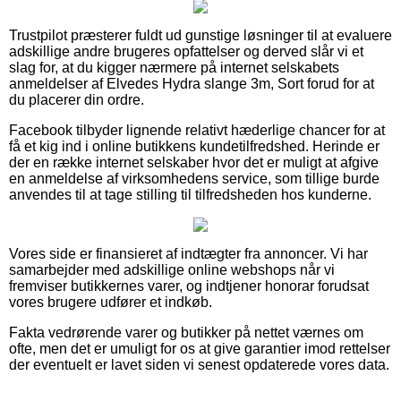
Trustpilot præsterer fuldt ud gunstige løsninger til at evaluere
adskillige andre brugeres opfattelser og derved slår vi et
slag for, at du kigger nærmere på internet selskabets
anmeldelser af Elvedes Hydra slange 3m, Sort forud for at
du placerer din ordre.
Facebook tilbyder lignende relativt hæderlige chancer for at
få et kig ind i online butikkens kundetilfredshed. Herinde er
der en række internet selskaber hvor det er muligt at afgive
en anmeldelse af virksomhedens service, som tillige burde
anvendes til at tage stilling til tilfredsheden hos kunderne.
Vores side er finansieret af indtægter fra annoncer. Vi har
samarbejder med adskillige online webshops når vi
fremviser butikkernes varer, og indtjener honorar forudsat
vores brugere udfører et indkøb.
Fakta vedrørende varer og butikker på nettet værnes om
ofte, men det er umuligt for os at give garantier imod rettelser
der eventuelt er lavet siden vi senest opdaterede vores data.