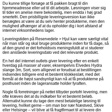
Du kunne tillige forsøge at få pakken bragt til din
hjemmeadresse eller ud til dit arbejde. Løsningen viser sig
til tider en anelse mere bekostelig, men endda i høj grad
smertefri. Den prisbilligste leveringsversion kan ikke
benægtes at være at du selv henter produkterne, men den
mulighed afhænger af at du opholder dig i kort afstand af
internet virksomhedens lager.
Leveringstiden på Reservedele > Hjul kan være særligt vital
når man står og skal bruge produkterne inden for få dage, så
af den grund er det forholdsvis meningsfuldt at vi studerer
den anslåede leveringsdato ved det relevante produkt.
En hel del internet outlets giver levering efter en enkelt
hverdag på masser af varer, eksempelvis Elvedes Hydra
slange 3m, Sort, som alligevel er forudsat at bestillingen
indsendes tidligere end et bestemt klokkeslæt, med det
formål at de højst sandsynligt kan nå at få produkterne på
posthuset inden de lageransatte holder fyraften.
Nogle få forretninger på nettet tilbyder portofri levering, men
ofte kræves det at du indkøber for et bestemt beløb.
Alternativt kunne du tage den mest betalelige løsning til
levering, hvilket gerne – om man bor nær Næstved, Skive
eller Helsinge – vil blive at få fragtfirmaet til at levere din