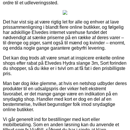
ordre til et udleveringssted.
Det har vist sig at være rigtig let for alle og enhver at lave
prissammenligning i blandt flere online butikker, og følgelig
har adskillige Elvedes internet varehuse fundet det
nødvendigt at sænke priserne på en række af deres varer –
til drenge og piger, samt også til mænd og kvinder – enormt,
og endda nogle gange garantere gebyrfri levering.
Det kan dog trods alt være smart at inspicere enkelte online
shops efter rabat på Elvedes Hydra slange 3m, Sort forinden
du shopper, så du ikke er i tvivl om at få fat i den prisbilligste
pris.
Man bør dog ikke glemme, at hvis en netshop udbyder deres
produkter til en udsalgspris der virker helt ekstremt
favorabel, er det mange gange være en indikation på en
snydagtig shop. Handler med kort er dog en del af en
bestemmelse, hvilket begunstiger folk imod snydagtige
online butikker.
Vi går generelt ind for bestillinger med kort eller
mobilbetaling. Som en anden løsning kan du anvende et
tilbud som fx ViaBill, såfremt du har i sinde at klare