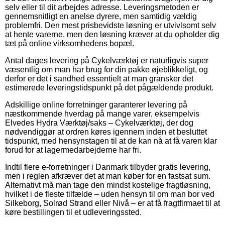
selv eller til dit arbejdes adresse. Leveringsmetoden er
gennemsnitligt en anelse dyrere, men samtidig vældig
problemfri. Den mest prisbevidste løsning er utvivlsomt selv
at hente varerne, men den løsning kræver at du opholder dig
tæt på online virksomhedens bopæl.
Antal dages levering på Cykelværktøj er naturligvis super
væsentlig om man har brug for din pakke øjeblikkeligt, og
derfor er det i sandhed essentielt at man gransker det
estimerede leveringstidspunkt på det pågældende produkt.
Adskillige online forretninger garanterer levering på
næstkommende hverdag på mange varer, eksempelvis
Elvedes Hydra Værktøj/saks – Cykelværktøj, der dog
nødvendiggør at ordren køres igennem inden et besluttet
tidspunkt, med hensynstagen til at de kan nå at få varen klar
forud for at lagermedarbejderne har fri.
Indtil flere e-forretninger i Danmark tilbyder gratis levering,
men i reglen afkræver det at man køber for en fastsat sum.
Alternativt må man tage den mindst kostelige fragtløsning,
hvilket i de fleste tilfælde – uden hensyn til om man bor ved
Silkeborg, Solrød Strand eller Nivå – er at få fragtfirmaet til at
køre bestillingen til et udleveringssted.