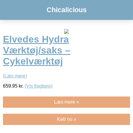
Chicalicious
Elvedes Hydra
Værktøj/saks –
Cykelværktøj
(Læs mere)
659.95
kr.
(Vis fragtpris)
Læs mere »
Køb nu »