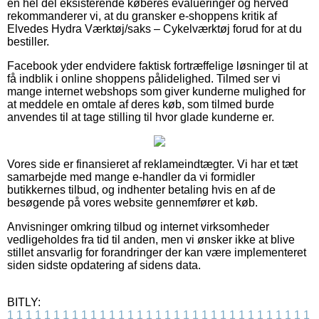
en hel del eksisterende køberes evalueringer og herved
rekommanderer vi, at du gransker e-shoppens kritik af
Elvedes Hydra Værktøj/saks – Cykelværktøj forud for at du
bestiller.
Facebook yder endvidere faktisk fortræffelige løsninger til at
få indblik i online shoppens pålidelighed. Tilmed ser vi
mange internet webshops som giver kunderne mulighed for
at meddele en omtale af deres køb, som tilmed burde
anvendes til at tage stilling til hvor glade kunderne er.
Vores side er finansieret af reklameindtægter. Vi har et tæt
samarbejde med mange e-handler da vi formidler
butikkernes tilbud, og indhenter betaling hvis en af de
besøgende på vores website gennemfører et køb.
Anvisninger omkring tilbud og internet virksomheder
vedligeholdes fra tid til anden, men vi ønsker ikke at blive
stillet ansvarlig for forandringer der kan være implementeret
siden sidste opdatering af sidens data.
BITLY:
1
1
1
1
1
1
1
1
1
1
1
1
1
1
1
1
1
1
1
1
1
1
1
1
1
1
1
1
1
1
1
1
1