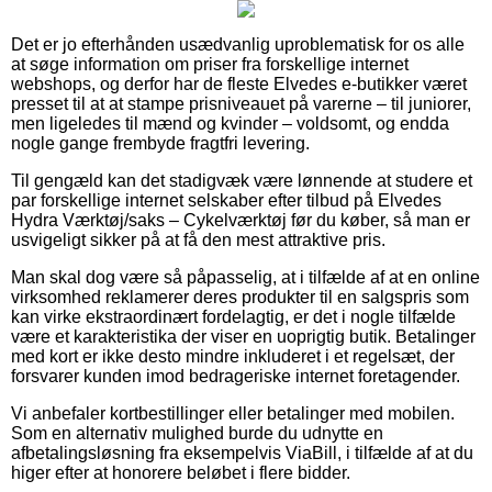
Det er jo efterhånden usædvanlig uproblematisk for os alle
at søge information om priser fra forskellige internet
webshops, og derfor har de fleste Elvedes e-butikker været
presset til at at stampe prisniveauet på varerne – til juniorer,
men ligeledes til mænd og kvinder – voldsomt, og endda
nogle gange frembyde fragtfri levering.
Til gengæld kan det stadigvæk være lønnende at studere et
par forskellige internet selskaber efter tilbud på Elvedes
Hydra Værktøj/saks – Cykelværktøj før du køber, så man er
usvigeligt sikker på at få den mest attraktive pris.
Man skal dog være så påpasselig, at i tilfælde af at en online
virksomhed reklamerer deres produkter til en salgspris som
kan virke ekstraordinært fordelagtig, er det i nogle tilfælde
være et karakteristika der viser en uoprigtig butik. Betalinger
med kort er ikke desto mindre inkluderet i et regelsæt, der
forsvarer kunden imod bedrageriske internet foretagender.
Vi anbefaler kortbestillinger eller betalinger med mobilen.
Som en alternativ mulighed burde du udnytte en
afbetalingsløsning fra eksempelvis ViaBill, i tilfælde af at du
higer efter at honorere beløbet i flere bidder.