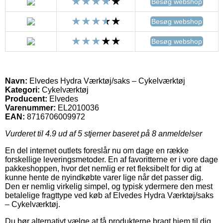
Besøg webshop
Besøg webshop
Besøg webshop
Navn:
Elvedes Hydra Værktøj/saks – Cykelværktøj
Kategori:
Cykelværktøj
Producent:
Elvedes
Varenummer:
EL2010036
EAN:
8716706009972
Vurderet til
4.9
ud af 5 stjerner baseret på
8
anmeldelser
En del internet outlets foreslår nu om dage en række
forskellige leveringsmetoder. En af favoritterne er i vore dage
pakkeshoppen, hvor det nemlig er ret fleksibelt for dig at
kunne hente de nyindkøbte varer lige når det passer dig.
Den er nemlig virkelig simpel, og typisk ydermere den mest
betalelige fragttype ved køb af Elvedes Hydra Værktøj/saks
– Cykelværktøj.
Du bør alternativt vælge at få produkterne bragt hjem til dig