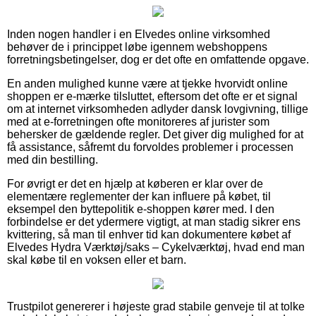
Inden nogen handler i en Elvedes online virksomhed
behøver de i princippet løbe igennem webshoppens
forretningsbetingelser, dog er det ofte en omfattende opgave.
En anden mulighed kunne være at tjekke hvorvidt online
shoppen er e-mærke tilsluttet, eftersom det ofte er et signal
om at internet virksomheden adlyder dansk lovgivning, tillige
med at e-forretningen ofte monitoreres af jurister som
behersker de gældende regler. Det giver dig mulighed for at
få assistance, såfremt du forvoldes problemer i processen
med din bestilling.
For øvrigt er det en hjælp at køberen er klar over de
elementære reglementer der kan influere på købet, til
eksempel den byttepolitik e-shoppen kører med. I den
forbindelse er det ydermere vigtigt, at man stadig sikrer ens
kvittering, så man til enhver tid kan dokumentere købet af
Elvedes Hydra Værktøj/saks – Cykelværktøj, hvad end man
skal købe til en voksen eller et barn.
Trustpilot genererer i højeste grad stabile genveje til at tolke