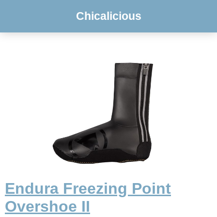
Chicalicious
Endura Freezing Point
Overshoe II