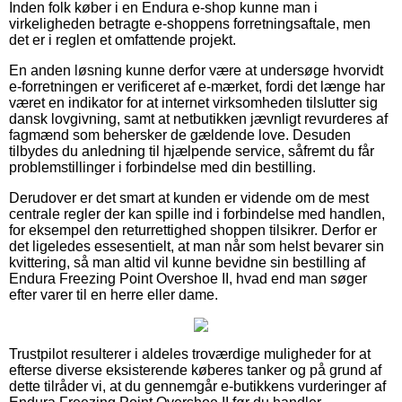
Inden folk køber i en Endura e-shop kunne man i
virkeligheden betragte e-shoppens forretningsaftale, men
det er i reglen et omfattende projekt.
En anden løsning kunne derfor være at undersøge hvorvidt
e-forretningen er verificeret af e-mærket, fordi det længe har
været en indikator for at internet virksomheden tilslutter sig
dansk lovgivning, samt at netbutikken jævnligt revurderes af
fagmænd som behersker de gældende love. Desuden
tilbydes du anledning til hjælpende service, såfremt du får
problemstillinger i forbindelse med din bestilling.
Derudover er det smart at kunden er vidende om de mest
centrale regler der kan spille ind i forbindelse med handlen,
for eksempel den returrettighed shoppen tilsikrer. Derfor er
det ligeledes essesentielt, at man når som helst bevarer sin
kvittering, så man altid vil kunne bevidne sin bestilling af
Endura Freezing Point Overshoe II, hvad end man søger
efter varer til en herre eller dame.
Trustpilot resulterer i aldeles troværdige muligheder for at
efterse diverse eksisterende køberes tanker og på grund af
dette tilråder vi, at du gennemgår e-butikkens vurderinger af