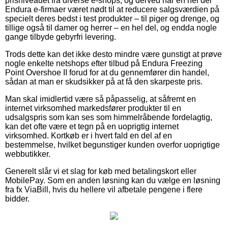
prisniveauet fra diverse e-shops, og derved har en hel del
Endura e-firmaer været nødt til at reducere salgsværdien på
specielt deres bedst i test produkter – til piger og drenge, og
tillige også til damer og herrer – en hel del, og endda nogle
gange tilbyde gebyrfri levering.
Trods dette kan det ikke desto mindre være gunstigt at prøve
nogle enkelte netshops efter tilbud på Endura Freezing
Point Overshoe II forud for at du gennemfører din handel,
sådan at man er skudsikker på at få den skarpeste pris.
Man skal imidlertid være så påpasselig, at såfremt en
internet virksomhed markedsfører produkter til en
udsalgspris som kan ses som himmelråbende fordelagtig,
kan det ofte være et tegn på en uoprigtig internet
virksomhed. Kortkøb er i hvert fald en del af en
bestemmelse, hvilket begunstiger kunden overfor uoprigtige
webbutikker.
Generelt slår vi et slag for køb med betalingskort eller
MobilePay. Som en anden løsning kan du vælge en løsning
fra fx ViaBill, hvis du hellere vil afbetale pengene i flere
bidder.