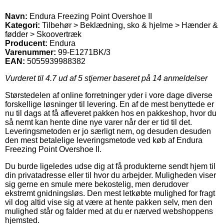
Navn:
Endura Freezing Point Overshoe II
Kategori:
Tilbehør > Beklædning, sko & hjelme > Hænder &
fødder > Skoovertræk
Producent:
Endura
Varenummer:
99-E1271BK/3
EAN:
5055939988382
Vurderet til
4.7
ud af 5 stjerner baseret på
14
anmeldelser
Størstedelen af online forretninger yder i vore dage diverse
forskellige løsninger til levering. En af de mest benyttede er
nu til dags at få afleveret pakken hos en pakkeshop, hvor du
så nemt kan hente dine nye varer når der er tid til det.
Leveringsmetoden er jo særligt nem, og desuden desuden
den mest betalelige leveringsmetode ved køb af Endura
Freezing Point Overshoe II.
Du burde ligeledes udse dig at få produkterne sendt hjem til
din privatadresse eller til hvor du arbejder. Muligheden viser
sig gerne en smule mere bekostelig, men derudover
ekstremt gnidningsløs. Den mest letkøbte mulighed for fragt
vil dog altid vise sig at være at hente pakken selv, men den
mulighed står og falder med at du er nærved webshoppens
hjemsted.