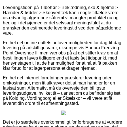
Leveringstiden på Tilbehør > Beklædning, sko & hjelme >
Hænder & fødder > Skoovertræk kan i nogle tilfælde være
usædvanlig afgørende såfremt vi mangler produktet nu og
her, og i det øjemed er det selvsagt meningsfuldt at du
gransker den estimerede leveringstid ved den pågældende
vare.
En hel del online outlets udlover muligheden for dag-til-dag
levering på adskillige varer, eksempelvis Endura Freezing
Point Overshoe II, men vær obs på at det stiller krav om at
bestillingen laves tidligere end et fastslået tidspunkt, med
hensynstagen til at de har mulighed for at nå at få pakken
klar forud for at lagerpersonalet drager hjemad.
En hel del internet forretninger præsterer levering uden
omkostninger, men tit afkræver det at man handler for en
fastsat sum. Alternativt må du overveje den billigste
leveringsudgave, hvilket tit – uanset om du befinder sig tæt
på Kolding, Vordingborg eller Skælskør – vil være at få
leveret din ordre til et afhentningssted.
Det er jo særdeles overkommeligt for forbrugerne at vurdere