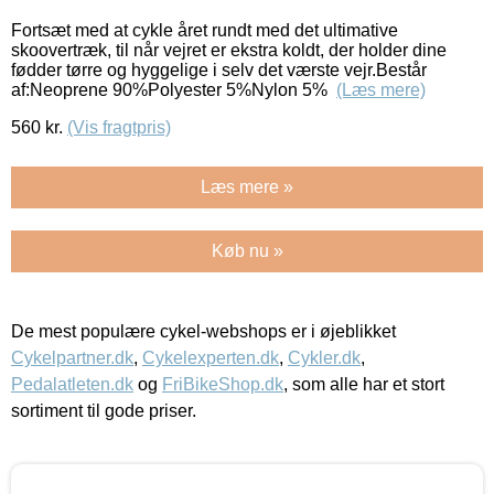
Fortsæt med at cykle året rundt med det ultimative
skoovertræk, til når vejret er ekstra koldt, der holder dine
fødder tørre og hyggelige i selv det værste vejr.Består
af:Neoprene 90%Polyester 5%Nylon 5%
(Læs mere)
560
kr.
(Vis fragtpris)
Læs mere »
Køb nu »
De mest populære cykel-webshops er i øjeblikket
Cykelpartner.dk
,
Cykelexperten.dk
,
Cykler.dk
,
Pedalatleten.dk
og
FriBikeShop.dk
, som alle har et stort
sortiment til gode priser.