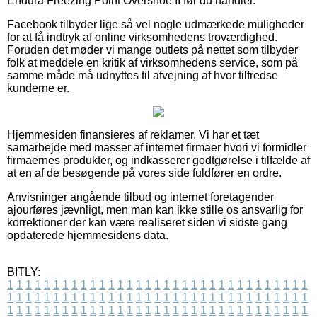
Endura Freezing Point Overshoe II før du handler.
Facebook tilbyder lige så vel nogle udmærkede muligheder
for at få indtryk af online virksomhedens troværdighed.
Foruden det møder vi mange outlets på nettet som tilbyder
folk at meddele en kritik af virksomhedens service, som på
samme måde må udnyttes til afvejning af hvor tilfredse
kunderne er.
Hjemmesiden finansieres af reklamer. Vi har et tæt
samarbejde med masser af internet firmaer hvori vi formidler
firmaernes produkter, og indkasserer godtgørelse i tilfælde af
at en af de besøgende på vores side fuldfører en ordre.
Anvisninger angående tilbud og internet foretagender
ajourføres jævnligt, men man kan ikke stille os ansvarlig for
korrektioner der kan være realiseret siden vi sidste gang
opdaterede hjemmesidens data.
BITLY:
1
1
1
1
1
1
1
1
1
1
1
1
1
1
1
1
1
1
1
1
1
1
1
1
1
1
1
1
1
1
1
1
1
1
1
1
1
1
1
1
1
1
1
1
1
1
1
1
1
1
1
1
1
1
1
1
1
1
1
1
1
1
1
1
1
1
1
1
1
1
1
1
1
1
1
1
1
1
1
1
1
1
1
1
1
1
1
1
1
1
1
1
1
1
1
1
1
1
1