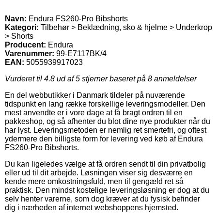
Navn:
Endura FS260-Pro Bibshorts
Kategori:
Tilbehør > Beklædning, sko & hjelme > Underkrop
> Shorts
Producent:
Endura
Varenummer:
99-E7117BK/4
EAN:
5055939917023
Vurderet til
4.8
ud af 5 stjerner baseret på
8
anmeldelser
En del webbutikker i Danmark tildeler på nuværende
tidspunkt en lang række forskellige leveringsmodeller. Den
mest anvendte er i vore dage at få bragt ordren til en
pakkeshop, og så afhenter du blot dine nye produkter når du
har lyst. Leveringsmetoden er nemlig ret smertefri, og oftest
ydermere den billigste form for levering ved køb af Endura
FS260-Pro Bibshorts.
Du kan ligeledes vælge at få ordren sendt til din privatbolig
eller ud til dit arbejde. Løsningen viser sig desværre en
kende mere omkostningsfuld, men til gengæld ret så
praktisk. Den mindst kostelige leveringsløsning er dog at du
selv henter varerne, som dog kræver at du fysisk befinder
dig i nærheden af internet webshoppens hjemsted.