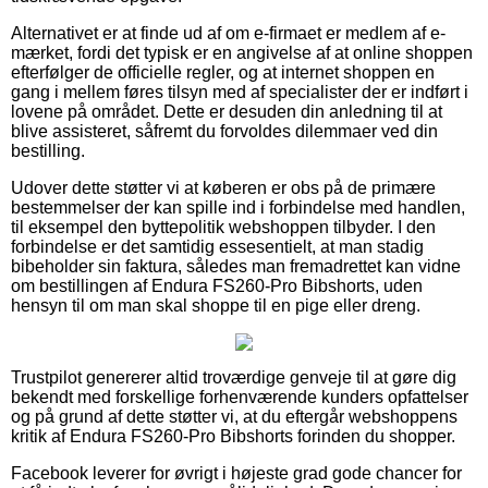
Alternativet er at finde ud af om e-firmaet er medlem af e-
mærket, fordi det typisk er en angivelse af at online shoppen
efterfølger de officielle regler, og at internet shoppen en
gang i mellem føres tilsyn med af specialister der er indført i
lovene på området. Dette er desuden din anledning til at
blive assisteret, såfremt du forvoldes dilemmaer ved din
bestilling.
Udover dette støtter vi at køberen er obs på de primære
bestemmelser der kan spille ind i forbindelse med handlen,
til eksempel den byttepolitik webshoppen tilbyder. I den
forbindelse er det samtidig essesentielt, at man stadig
bibeholder sin faktura, således man fremadrettet kan vidne
om bestillingen af Endura FS260-Pro Bibshorts, uden
hensyn til om man skal shoppe til en pige eller dreng.
Trustpilot genererer altid troværdige genveje til at gøre dig
bekendt med forskellige forhenværende kunders opfattelser
og på grund af dette støtter vi, at du eftergår webshoppens
kritik af Endura FS260-Pro Bibshorts forinden du shopper.
Facebook leverer for øvrigt i højeste grad gode chancer for