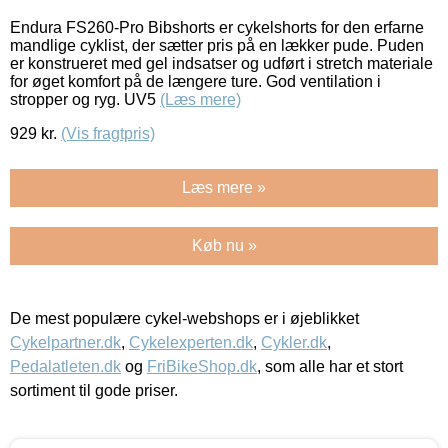
Endura FS260-Pro Bibshorts er cykelshorts for den erfarne
mandlige cyklist, der sætter pris på en lækker pude. Puden
er konstrueret med gel indsatser og udført i stretch materiale
for øget komfort på de længere ture. God ventilation i
stropper og ryg. UV5
(Læs mere)
929
kr.
(Vis fragtpris)
Læs mere »
Køb nu »
De mest populære cykel-webshops er i øjeblikket
Cykelpartner.dk
,
Cykelexperten.dk
,
Cykler.dk
,
Pedalatleten.dk
og
FriBikeShop.dk
, som alle har et stort
sortiment til gode priser.