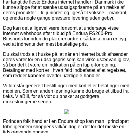
har langt de fleste Endura internet handler i Danmark ikke
kunne slippe for at sænke udsalgspriserne på en række af
deres produkter – til juniorer, og ligeså til voksne – markant,
og endda nogle gange præstere levering uden gebyr.
Dog kan det alligevel være lønsomt at undersøge visse
internet webshops efter tilbud på Endura FS260-Pro
Bibshorts forinden du placerer ordren, sådan at man er tryg
ved at indhente den mest betalelige pris.
Du skal trods alt huske på, at når en internet butik afhænder
deres varer for en udsalgspris som kan virke usædvanlig lav,
så bør det tit være en indikation på en fup e-forretning.
Betalinger med kort er i hvert fald indbefattet af et regelsæt,
som redder køberen overfor uærlige e-handler.
Vi foreslår generelt bestillinger med kort eller betalinger med
mobilen. Som en anden løsning kunne du bruge et tilbud fra
f.eks. ViaBill, for så vidt du ønsker at godtgøre
omkostningerne senere.
Forinden folk handler i en Endura shop kan man i princippet
løbe igennem shoppens vilkår, dog er det for det meste en
tidskrævende opgave.