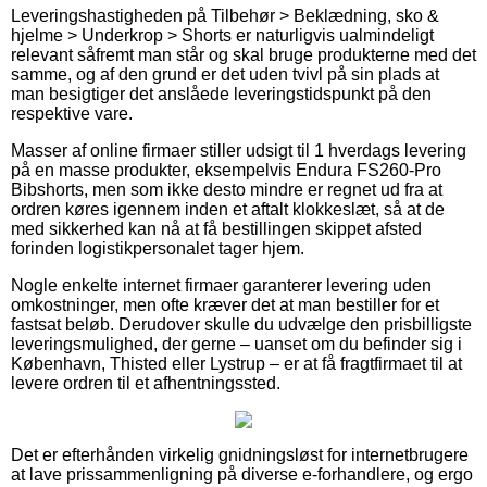
Leveringshastigheden på Tilbehør > Beklædning, sko &
hjelme > Underkrop > Shorts er naturligvis ualmindeligt
relevant såfremt man står og skal bruge produkterne med det
samme, og af den grund er det uden tvivl på sin plads at
man besigtiger det anslåede leveringstidspunkt på den
respektive vare.
Masser af online firmaer stiller udsigt til 1 hverdags levering
på en masse produkter, eksempelvis Endura FS260-Pro
Bibshorts, men som ikke desto mindre er regnet ud fra at
ordren køres igennem inden et aftalt klokkeslæt, så at de
med sikkerhed kan nå at få bestillingen skippet afsted
forinden logistikpersonalet tager hjem.
Nogle enkelte internet firmaer garanterer levering uden
omkostninger, men ofte kræver det at man bestiller for et
fastsat beløb. Derudover skulle du udvælge den prisbilligste
leveringsmulighed, der gerne – uanset om du befinder sig i
København, Thisted eller Lystrup – er at få fragtfirmaet til at
levere ordren til et afhentningssted.
Det er efterhånden virkelig gnidningsløst for internetbrugere
at lave prissammenligning på diverse e-forhandlere, og ergo