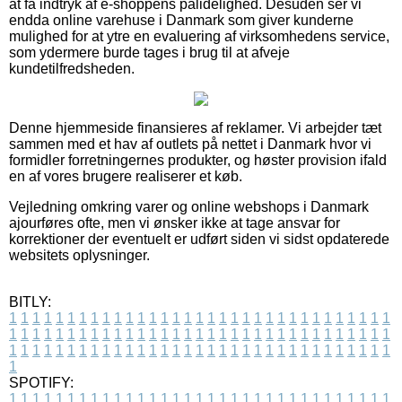
at få indtryk af e-shoppens pålidelighed. Desuden ser vi
endda online varehuse i Danmark som giver kunderne
mulighed for at ytre en evaluering af virksomhedens service,
som ydermere burde tages i brug til at afveje
kundetilfredsheden.
Denne hjemmeside finansieres af reklamer. Vi arbejder tæt
sammen med et hav af outlets på nettet i Danmark hvor vi
formidler forretningernes produkter, og høster provision ifald
en af vores brugere realiserer et køb.
Vejledning omkring varer og online webshops i Danmark
ajourføres ofte, men vi ønsker ikke at tage ansvar for
korrektioner der eventuelt er udført siden vi sidst opdaterede
websitets oplysninger.
BITLY:
1
1
1
1
1
1
1
1
1
1
1
1
1
1
1
1
1
1
1
1
1
1
1
1
1
1
1
1
1
1
1
1
1
1
1
1
1
1
1
1
1
1
1
1
1
1
1
1
1
1
1
1
1
1
1
1
1
1
1
1
1
1
1
1
1
1
1
1
1
1
1
1
1
1
1
1
1
1
1
1
1
1
1
1
1
1
1
1
1
1
1
1
1
1
1
1
1
1
1
1
SPOTIFY:
1
1
1
1
1
1
1
1
1
1
1
1
1
1
1
1
1
1
1
1
1
1
1
1
1
1
1
1
1
1
1
1
1