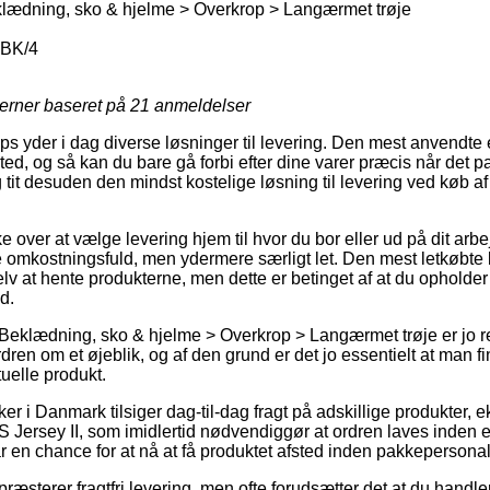
lædning, sko & hjelme > Overkrop > Langærmet trøje
BK/4
jerner baseret på
21
anmeldelser
 yder i dag diverse løsninger til levering. Den mest anvendte 
sted, og så kan du bare gå forbi efter dine varer præcis når det p
g tit desuden den mindst kostelige løsning til levering ved kø
e over at vælge levering hjem til hvor du bor eller ud på dit arb
 omkostningsfuld, men ydermere særligt let. Den mest letkøbte
v at hente produkterne, men dette er betinget af at du opholder 
d.
 Beklædning, sko & hjelme > Overkrop > Langærmet trøje er jo r
rdren om et øjeblik, og af den grund er det jo essentielt at man 
uelle produkt.
r i Danmark tilsiger dag-til-dag fragt på adskillige produkter,
Jersey II, som imidlertid nødvendiggør at ordren laves inden e
r en chance for at nå at få produktet afsted inden pakkepersonal
æsterer fragtfri levering, men ofte forudsætter det at du handler 