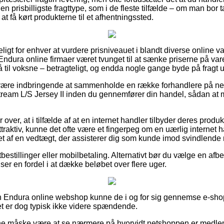
n prisbilligste fragttype, som i de fleste tilfælde – om man bor
e at få kørt produkterne til et afhentningssted.
eligt for enhver at vurdere prisniveauet i blandt diverse online 
 Endura online firmaer været tvunget til at sænke priserne på vare
til voksne – betragteligt, og endda nogle gange byde på fragt 
re indbringende at sammenholde en række forhandlere på nett
am L/S Jersey II inden du gennemfører din handel, sådan at man
over, at i tilfælde af at en internet handler tilbyder deres produk
ttraktiv, kunne det ofte være et fingerpeg om en uærlig internet 
et af en vedtægt, der assisterer dig som kunde imod svindlende
bestillinger eller mobilbetaling. Alternativt bør du vælge en afbe
ser en fordel i at dække beløbet over flere uger.
 en Endura online webshop kunne de i og for sig gennemse e-sh
det er dog typisk ikke videre spændende.
 måske være at se nærmere på hvorvidt netshoppen er medlem 