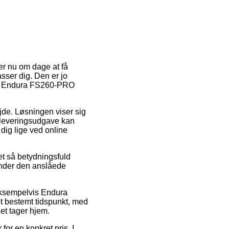
er nu om dage at få
asser dig. Den er jo
b af Endura FS260-PRO
ejde. Løsningen viser sig
 leveringsudgave kan
dig lige ved online
et så betydningsfuld
finder den anslåede
 eksempelvis Endura
t bestemt tidspunkt, med
et tager hjem.
for en konkret pris. I