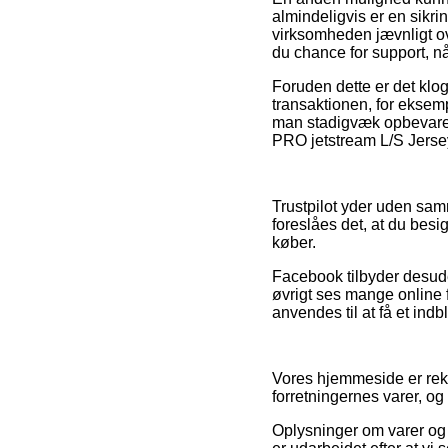
almindeligvis er en sikri
virksomheden jævnligt o
du chance for support, n
Foruden dette er det klog
transaktionen, for eksem
man stadigvæk opbevarer
PRO jetstream L/S Jersey
Trustpilot yder uden samm
foreslåes det, at du besi
køber.
Facebook tilbyder desuden
øvrigt ses mange online 
anvendes til at få et indb
Vores hjemmeside er re
forretningernes varer, o
Oplysninger om varer og 