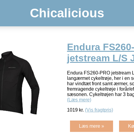
Chicalicious
Endura FS260
jetstream L/S J
Endura FS260-PRO jetstream L/
langærmet cykeltrøje, her i en 
har vindtæt front samt ærmer, so
fremragende cykeltrøje i forår/ef
sæsonen. Cykeltrøjen har 3 ba
(Læs mere)
1019
kr.
(Vis fragtpris)
Læs mere »
Kø