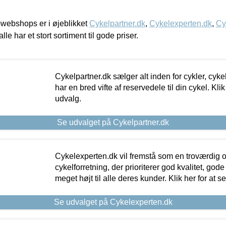
webshops er i øjeblikket
Cykelpartner.dk
,
Cykelexperten.dk
,
Cy
alle har et stort sortiment til gode priser.
Cykelpartner.dk sælger alt inden for cykler, cyke
har en bred vifte af reservedele til din cykel. Klik
udvalg.
Se udvalget på Cykelpartner.dk
Cykelexperten.dk vil fremstå som en troværdig o
cykelforretning, der prioriterer god kvalitet, god
meget højt til alle deres kunder. Klik her for at s
Se udvalget på Cykelexperten.dk