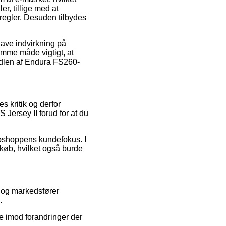
er, tillige med at
egler. Desuden tilbydes
have indvirkning på
amme måde vigtigt, at
ndlen af Endura FS260-
s kritik og derfor
 Jersey II forud for at du
webshoppens kundefokus. I
køb, hvilket også burde
 og markedsfører
.
e imod forandringer der