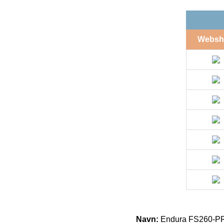
Websh
Navn:
Endura FS260-PRO 