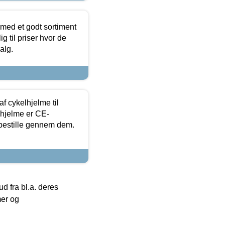
 med et godt sortiment
g til priser hvor de
alg.
f cykelhjelme til
lhjelme er CE-
 bestille gennem dem.
 fra bl.a. deres
mer og