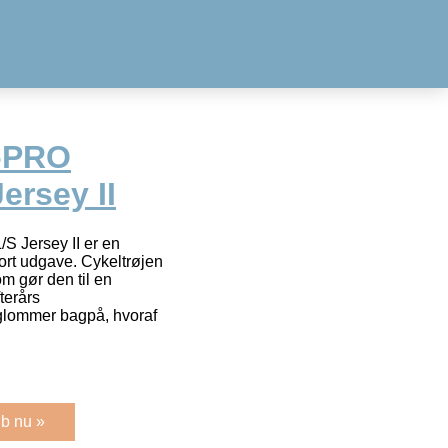
-PRO
ersey II
S Jersey II er en
sort udgave. Cykeltrøjen
m gør den til en
terårs
glommer bagpå, hvoraf
b nu »