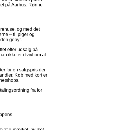
 tæt på Aarhus, Rønne
varehuse, og med det
rne – til piger og
uden gebyr.
et efter udsalg på
 ikke er i tvivl om at
ter for en salgspris der
handler. Køb med kort er
 netshops.
talingsordning fra for
oppens
af e-mærket, hvilket