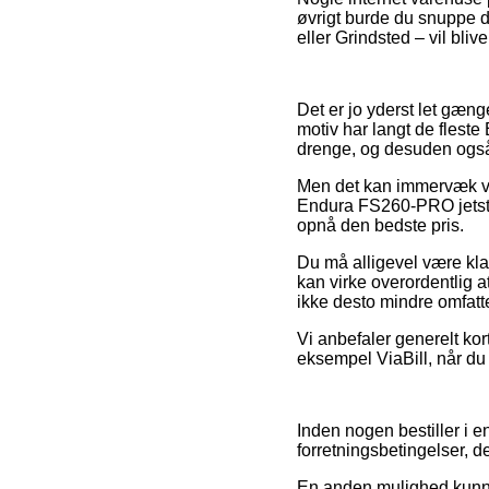
øvrigt burde du snuppe de
eller Grindsted – vil bliv
Det er jo yderst let gæng
motiv har langt de fleste
drenge, og desuden også 
Men det kan immervæk væ
Endura FS260-PRO jetstre
opnå den bedste pris.
Du må alligevel være klar 
kan virke overordentlig a
ikke desto mindre omfatt
Vi anbefaler generelt kort
eksempel ViaBill, når du 
Inden nogen bestiller i
forretningsbetingelser, 
En anden mulighed kunne