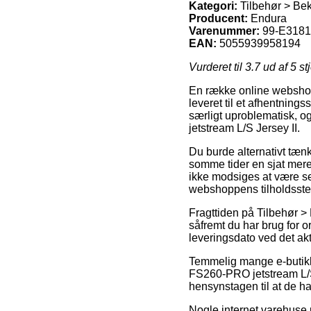
Kategori:
Tilbehør > Bek
Producent:
Endura
Varenummer:
99-E3181
EAN:
5055939958194
Vurderet til
3.7
ud af 5 st
En række online webshops
leveret til et afhentnings
særligt uproblematisk, o
jetstream L/S Jersey II.
Du burde alternativt tænk
somme tider en sjat mere
ikke modsiges at være sel
webshoppens tilholdsste
Fragttiden på Tilbehør >
såfremt du har brug for o
leveringsdato ved det akt
Temmelig mange e-butikke
FS260-PRO jetstream L/S 
hensynstagen til at de ha
Nogle internet varehuse pr