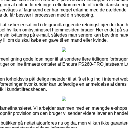
ng om at online forretningen efterkommer de officielle danske regl
vervåges af fagmænd der har meget erfaring med de gældende r
år du får besvær i processen med din shopping.
t at køber er sat ind i de grundlæggende retningslinjer der kan 
pel hvilken ombytningsret hjemmesiden bruger. Her er det på s
 sin kvittering på e-mail, således man senere kan bevidne ha
 II, om du skal købe en gave til en mand eller kvinde.
enligning gode løsninger til at sondere flere tidligere forbrugere
gtiger online firmaets omtaler af Endura FS260-PRO jetstream L/S
 forholdsvis pålidelige metoder til at få et kig ind i internet 
forretninger hvor kunder kan udfærdige en anmeldelse af deres 
lik i kundetilfredsheden.
klamefinansieret. Vi arbejder sammen med en mængde e-shops
g opnår provision om den bruger vi sender videre laver en handel
butikker på nettet ajourføres nu og da, men vi kan ikke garanter