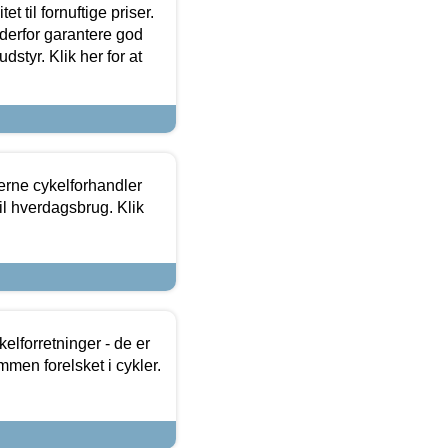
et til fornuftige priser.
 derfor garantere god
dstyr. Klik her for at
erne cykelforhandler
til hverdagsbrug. Klik
lforretninger - de er
mmen forelsket i cykler.