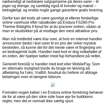
nødvendigt at nedskære salgspriserne på deres varer – til
piger og drenge, og samtidig også til kvinder og mænd –
betragteligt, og endda nogle gange garantere gratis levering.
Derfor kan det trods alt være gavnligt at efterse forskellige
online varehuse efter rabatkoder på Endura FS260-Pro
Thermo Bibtights II forud for at du placerer ordren, sådan at
man er skudsikker på at modtage den mest attraktive pris.
Man må imidlertid være klar over, at hvis en internet handler
annoncerer bedst i test varer til en pris der virker mystisk
beskeden, så kunne det for det meste være et fingerpeg om
en bedragerisk butik. Handler med kort er dog indbefattet af
en orden, der hjælper køber imod fup forhandlere på nettet.
Generelt foreslår vi handler med kort eller MobilePay. Som
en alternativ mulighed burde du bruge en løsning på
afbetaling fra f.eks. ViaBill, forudsat du hellere vil afdrage
betalingen over et længere tidsrum.
Forinden nogen køber i en Endura online forretning behøver
de for at være på den sikre side have øje for butikkens
regler, men det er normalt ikke særlig sjovt.