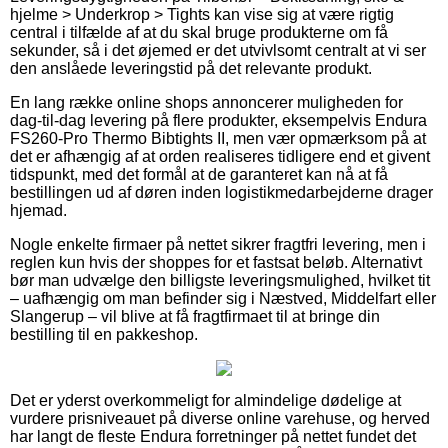
hjelme > Underkrop > Tights kan vise sig at være rigtig
central i tilfælde af at du skal bruge produkterne om få
sekunder, så i det øjemed er det utvivlsomt centralt at vi ser
den anslåede leveringstid på det relevante produkt.
En lang række online shops annoncerer muligheden for
dag-til-dag levering på flere produkter, eksempelvis Endura
FS260-Pro Thermo Bibtights II, men vær opmærksom på at
det er afhængig af at orden realiseres tidligere end et givent
tidspunkt, med det formål at de garanteret kan nå at få
bestillingen ud af døren inden logistikmedarbejderne drager
hjemad.
Nogle enkelte firmaer på nettet sikrer fragtfri levering, men i
reglen kun hvis der shoppes for et fastsat beløb. Alternativt
bør man udvælge den billigste leveringsmulighed, hvilket tit
– uafhængig om man befinder sig i Næstved, Middelfart eller
Slangerup – vil blive at få fragtfirmaet til at bringe din
bestilling til en pakkeshop.
Det er yderst overkommeligt for almindelige dødelige at
vurdere prisniveauet på diverse online varehuse, og herved
har langt de fleste Endura forretninger på nettet fundet det