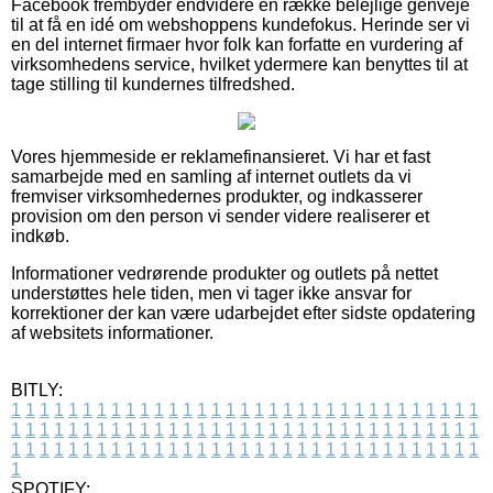
Facebook frembyder endvidere en række belejlige genveje
til at få en idé om webshoppens kundefokus. Herinde ser vi
en del internet firmaer hvor folk kan forfatte en vurdering af
virksomhedens service, hvilket ydermere kan benyttes til at
tage stilling til kundernes tilfredshed.
Vores hjemmeside er reklamefinansieret. Vi har et fast
samarbejde med en samling af internet outlets da vi
fremviser virksomhedernes produkter, og indkasserer
provision om den person vi sender videre realiserer et
indkøb.
Informationer vedrørende produkter og outlets på nettet
understøttes hele tiden, men vi tager ikke ansvar for
korrektioner der kan være udarbejdet efter sidste opdatering
af websitets informationer.
BITLY:
1
1
1
1
1
1
1
1
1
1
1
1
1
1
1
1
1
1
1
1
1
1
1
1
1
1
1
1
1
1
1
1
1
1
1
1
1
1
1
1
1
1
1
1
1
1
1
1
1
1
1
1
1
1
1
1
1
1
1
1
1
1
1
1
1
1
1
1
1
1
1
1
1
1
1
1
1
1
1
1
1
1
1
1
1
1
1
1
1
1
1
1
1
1
1
1
1
1
1
1
SPOTIFY: