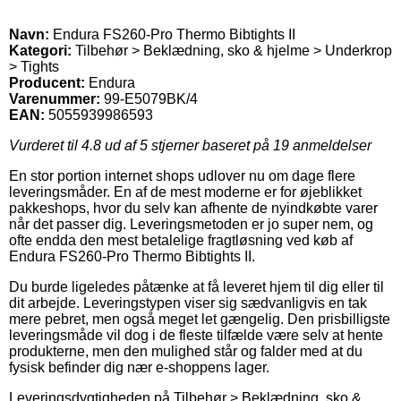
Navn:
Endura FS260-Pro Thermo Bibtights II
Kategori:
Tilbehør > Beklædning, sko & hjelme > Underkrop
> Tights
Producent:
Endura
Varenummer:
99-E5079BK/4
EAN:
5055939986593
Vurderet til
4.8
ud af 5 stjerner baseret på
19
anmeldelser
En stor portion internet shops udlover nu om dage flere
leveringsmåder. En af de mest moderne er for øjeblikket
pakkeshops, hvor du selv kan afhente de nyindkøbte varer
når det passer dig. Leveringsmetoden er jo super nem, og
ofte endda den mest betalelige fragtløsning ved køb af
Endura FS260-Pro Thermo Bibtights II.
Du burde ligeledes påtænke at få leveret hjem til dig eller til
dit arbejde. Leveringstypen viser sig sædvanligvis en tak
mere pebret, men også meget let gængelig. Den prisbilligste
leveringsmåde vil dog i de fleste tilfælde være selv at hente
produkterne, men den mulighed står og falder med at du
fysisk befinder dig nær e-shoppens lager.
Leveringsdygtigheden på Tilbehør > Beklædning, sko &