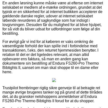
En anden løsning kunne måske være at efterse om internet
selskabet er medlem af e-mærke ordningen, grundet at det
typisk er en sikkerhed for at internet butikken accepterer de
gældende danske regler, udover at internet selskabet
løbende revurderes af sagkyndige som har indsigt i
lovgivningen. Desuden får du mulighed for at blive hjulpet,
for så vidt du bliver udsat for udfordringer som følge af din
bestilling.
For øvrigt går vi ind for at køberen er vaks omkring de
væsentligste forhold der kan spille ind i forbindelse med
transaktionen, f.eks. den returret hjemmesiden benytter. I
relation til det er det ligeledes relevant, at man altid
opbevarer ens faktura, så man en anden gang kan
dokumentere sin bestilling af Endura FS260-Pro Thermo
Bibtights II, uanset om man skal shoppe til en dame eller
herre.
Trustpilot frembringer rigtig sikre genveje til at betragte ret
mange øvrige brugeres tanker og på grund af dette tilrådes
det, at du gransker netshoppens anmeldelser af Endura
FS260-Pro Thermo Bibtights II forud for at du shopper.