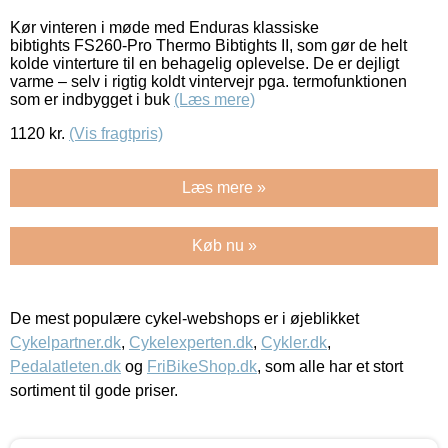
Kør vinteren i møde med Enduras klassiske
bibtights FS260-Pro Thermo Bibtights II, som gør de helt
kolde vinterture til en behagelig oplevelse. De er dejligt
varme – selv i rigtig koldt vintervejr pga. termofunktionen
som er indbygget i buk
(Læs mere)
1120
kr.
(Vis fragtpris)
Læs mere »
Køb nu »
De mest populære cykel-webshops er i øjeblikket
Cykelpartner.dk
,
Cykelexperten.dk
,
Cykler.dk
,
Pedalatleten.dk
og
FriBikeShop.dk
, som alle har et stort
sortiment til gode priser.