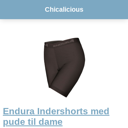
Chicalicious
Endura Indershorts med
pude til dame