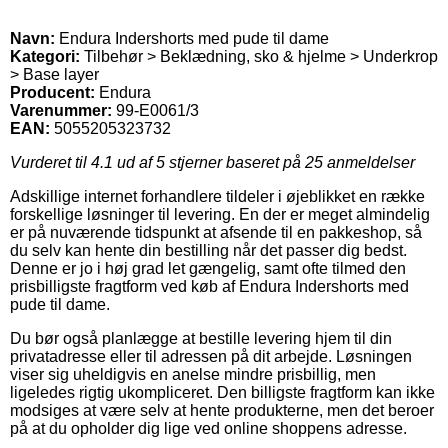
Navn:
Endura Indershorts med pude til dame
Kategori:
Tilbehør > Beklædning, sko & hjelme > Underkrop
> Base layer
Producent:
Endura
Varenummer:
99-E0061/3
EAN:
5055205323732
Vurderet til
4.1
ud af 5 stjerner baseret på
25
anmeldelser
Adskillige internet forhandlere tildeler i øjeblikket en række
forskellige løsninger til levering. En der er meget almindelig
er på nuværende tidspunkt at afsende til en pakkeshop, så
du selv kan hente din bestilling når det passer dig bedst.
Denne er jo i høj grad let gængelig, samt ofte tilmed den
prisbilligste fragtform ved køb af Endura Indershorts med
pude til dame.
Du bør også planlægge at bestille levering hjem til din
privatadresse eller til adressen på dit arbejde. Løsningen
viser sig uheldigvis en anelse mindre prisbillig, men
ligeledes rigtig ukompliceret. Den billigste fragtform kan ikke
modsiges at være selv at hente produkterne, men det beroer
på at du opholder dig lige ved online shoppens adresse.