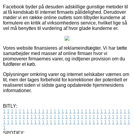
Facebook byder på desuden adskillige gunstige metoder til
at få kendskab til internet firmaets pålidelighed. Derudover
møder vi en række online outlets som tilbyder kunderne at
formulere en kritik af virksomhedens service, hvilket lige så
vel må benyttes til vurdering af hvor glade kunderne er.
Vores website finansieres af reklameindtægter. Vi har tætte
samarbejder med masser af online firmaer hvor vi
promoverer firmaernes varer, og indtjener provision om du
fuldfører et køb.
Oplysninger omkring varer og internet selskaber værnes om
tit, men der tages forbehold for korrektioner der potentielt er
realiseret siden vi sidste gang opdaterede hjemmesidens
informationer.
BITLY:
1
1
1
1
1
1
1
1
1
1
1
1
1
1
1
1
1
1
1
1
1
1
1
1
1
1
1
1
1
1
1
1
1
1
1
1
1
1
1
1
1
1
1
1
1
1
1
1
1
1
1
1
1
1
1
1
1
1
1
1
1
1
1
1
1
1
1
1
1
1
1
1
1
1
1
1
1
1
1
1
1
1
1
1
1
1
1
1
1
1
1
1
1
1
1
1
1
1
1
1
SPOTIFY: