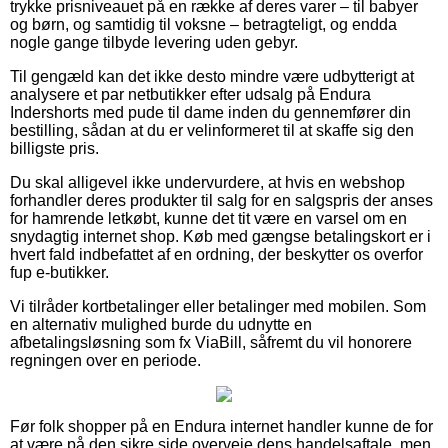
trykke prisniveauet på en række af deres varer – til babyer
og børn, og samtidig til voksne – betragteligt, og endda
nogle gange tilbyde levering uden gebyr.
Til gengæld kan det ikke desto mindre være udbytterigt at
analysere et par netbutikker efter udsalg på Endura
Indershorts med pude til dame inden du gennemfører din
bestilling, sådan at du er velinformeret til at skaffe sig den
billigste pris.
Du skal alligevel ikke undervurdere, at hvis en webshop
forhandler deres produkter til salg for en salgspris der anses
for hamrende letkøbt, kunne det tit være en varsel om en
snydagtig internet shop. Køb med gængse betalingskort er i
hvert fald indbefattet af en ordning, der beskytter os overfor
fup e-butikker.
Vi tilråder kortbetalinger eller betalinger med mobilen. Som
en alternativ mulighed burde du udnytte en
afbetalingsløsning som fx ViaBill, såfremt du vil honorere
regningen over en periode.
Før folk shopper på en Endura internet handler kunne de for
at være på den sikre side overveje dens handelsaftale, men