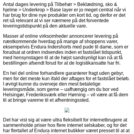
Antal dages levering på Tilbehør > Beklædning, sko &
hjelme > Underkrop > Base layer er jo meget central når vi
har brug for dine nye produkter om kort tid, og derfor er det
ret så relevant at vi ser nærmere på det forventede
leveringstidspunkt på den aktuelle vare.
Masser af online virksomheder annoncerer levering på
næstkommende hverdag på mange af shoppens varer,
eksempelvis Endura Indershorts med pude til dame, som er
forudsat at ordren indsendes inden et fastslået tidspunkt,
med hensynstagen til at de højst sandsynligt kan nå at få
bestillingen afsendt forud for at de logistikansatte har fri.
En hel del online forhandlere garanterer fragt uden gebyr,
men for det meste kun ifald der aftages for et fastslået beløb.
I øvrigt kunne du overveje den mest betalelige
leveringsmåde, som gerne – uafhængig om du bor ved
Helsingør, Frederiksværk eller Hørning – vil være at få dem
til at bringe varerne til et afhentningssted.
Det har vist sig at være ultra fleksibelt for internetbrugere at
sammenholde priser hos flere internet selskaber, og for det
har flertallet af Endura internet butikker været presset til at at