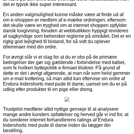
det er typisk ikke super interessant.
En anden valgmulighed kunne måske være at finde ud af
om e-shoppen er medlem af e-mærke ordningen, eftersom
det skulle være en tryghed om at internet shoppen opfylder
dansk lovgivning, foruden at webbutikken hyppigt revideres
af sagkyndige som behersker reglerne på området. Det er en
rigtig god lejlighed til bistand, for så vidt du oplever
dilemmaer med din ordre.
For øvrigt slår vi et slag for at du er obs på de primære
betingelser der gør sig gældende i forbindelse med købet,
som fx hvilken byttepolitik e-firmaet tilsikrer. På grund af
dette er det i øvrigt afgørende, at man når som helst gemmer
sin e-mail kvittering, så man altid kan eftervise sin ordre af
Endura Indershorts med pude til dame, uanset om du er på
udkig efter produkter til en pige eller dreng.
Trustpilot medfører altid nyttige genveje til at analysere
mange andre kunders opfattelser og herved går vi ind for, at
du sonderer internet forhandlerens ratings af Endura
Indershorts med pude til dame inden du lægger din
bestilling.