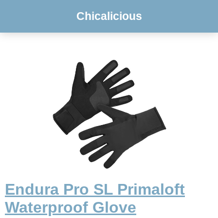
Chicalicious
Endura Pro SL Primaloft
Waterproof Glove