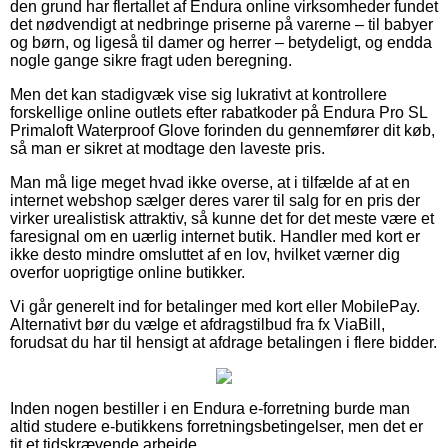
den grund har flertallet af Endura online virksomheder fundet
det nødvendigt at nedbringe priserne på varerne – til babyer
og børn, og ligeså til damer og herrer – betydeligt, og endda
nogle gange sikre fragt uden beregning.
Men det kan stadigvæk vise sig lukrativt at kontrollere
forskellige online outlets efter rabatkoder på Endura Pro SL
Primaloft Waterproof Glove forinden du gennemfører dit køb,
så man er sikret at modtage den laveste pris.
Man må lige meget hvad ikke overse, at i tilfælde af at en
internet webshop sælger deres varer til salg for en pris der
virker urealistisk attraktiv, så kunne det for det meste være et
faresignal om en uærlig internet butik. Handler med kort er
ikke desto mindre omsluttet af en lov, hvilket værner dig
overfor uoprigtige online butikker.
Vi går generelt ind for betalinger med kort eller MobilePay.
Alternativt bør du vælge et afdragstilbud fra fx ViaBill,
forudsat du har til hensigt at afdrage betalingen i flere bidder.
Inden nogen bestiller i en Endura e-forretning burde man
altid studere e-butikkens forretningsbetingelser, men det er
tit et tidskrævende arbejde.