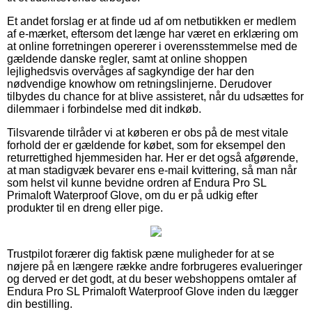
Et andet forslag er at finde ud af om netbutikken er medlem
af e-mærket, eftersom det længe har været en erklæring om
at online forretningen opererer i overensstemmelse med de
gældende danske regler, samt at online shoppen
lejlighedsvis overvåges af sagkyndige der har den
nødvendige knowhow om retningslinjerne. Derudover
tilbydes du chance for at blive assisteret, når du udsættes for
dilemmaer i forbindelse med dit indkøb.
Tilsvarende tilråder vi at køberen er obs på de mest vitale
forhold der er gældende for købet, som for eksempel den
returrettighed hjemmesiden har. Her er det også afgørende,
at man stadigvæk bevarer ens e-mail kvittering, så man når
som helst vil kunne bevidne ordren af Endura Pro SL
Primaloft Waterproof Glove, om du er på udkig efter
produkter til en dreng eller pige.
Trustpilot forærer dig faktisk pæne muligheder for at se
nøjere på en længere række andre forbrugeres evalueringer
og derved er det godt, at du beser webshoppens omtaler af
Endura Pro SL Primaloft Waterproof Glove inden du lægger
din bestilling.