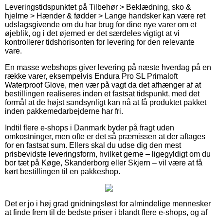
Leveringstidspunktet på Tilbehør > Beklædning, sko &
hjelme > Hænder & fødder > Lange handsker kan være ret
udslagsgivende om du har brug for dine nye varer om et
øjeblik, og i det øjemed er det særdeles vigtigt at vi
kontrollerer tidshorisonten for levering for den relevante
vare.
En masse webshops giver levering på næste hverdag på en
række varer, eksempelvis Endura Pro SL Primaloft
Waterproof Glove, men vær på vagt da det afhænger af at
bestillingen realiseres inden et fastsat tidspunkt, med det
formål at de højst sandsynligt kan nå at få produktet pakket
inden pakkemedarbejderne har fri.
Indtil flere e-shops i Danmark byder på fragt uden
omkostninger, men ofte er det så præmissen at der aftages
for en fastsat sum. Ellers skal du udse dig den mest
prisbevidste leveringsform, hvilket gerne – ligegyldigt om du
bor tæt på Køge, Skanderborg eller Skjern – vil være at få
kørt bestillingen til en pakkeshop.
Det er jo i høj grad gnidningsløst for almindelige mennesker
at finde frem til de bedste priser i blandt flere e-shops, og af