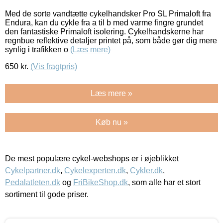
Med de sorte vandtætte cykelhandsker Pro SL Primaloft fra
Endura, kan du cykle fra a til b med varme fingre grundet
den fantastiske Primaloft isolering. Cykelhandskerne har
regnbue reflektive detaljer printet på, som både gør dig mere
synlig i trafikken o
(Læs mere)
650
kr.
(Vis fragtpris)
Læs mere »
Køb nu »
De mest populære cykel-webshops er i øjeblikket
Cykelpartner.dk
,
Cykelexperten.dk
,
Cykler.dk
,
Pedalatleten.dk
og
FriBikeShop.dk
, som alle har et stort
sortiment til gode priser.