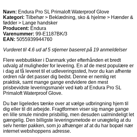
Navn:
Endura Pro SL Primaloft Waterproof Glove
Kategori:
Tilbehør > Beklædning, sko & hjelme > Hænder &
fødder > Lange handsker
Producent:
Endura
Varenummer:
99-E1187BK/3
EAN:
5055939944760
Vurderet til
4.6
ud af 5 stjerner baseret på
19
anmeldelser
Flere webbutikker i Danmark yder efterhånden et bredt
udvalg af muligheder for levering. En af de mest populære er
i dag at få leveret til et udleveringssted, hvor du kan afhente
ordren når det passer dig bedst. Denne er nemlig ret
praktisk, samt mange gange endvidere den mest
prisbevidste leveringsmanér ved køb af Endura Pro SL
Primaloft Waterproof Glove.
Du bør ligeledes tænke over at vælge udbringning hjem til
dig eller til dit arbejde. Fragtformen viser sig mange gange
en lille smule mindre prisbillig, men desuden ualmindeligt let
gængelig. Den billigste leveringsmetode er unægtelig at du
selv henter pakken, som jo afhænger af at du har bopæl nær
internet webshoppens adresse.