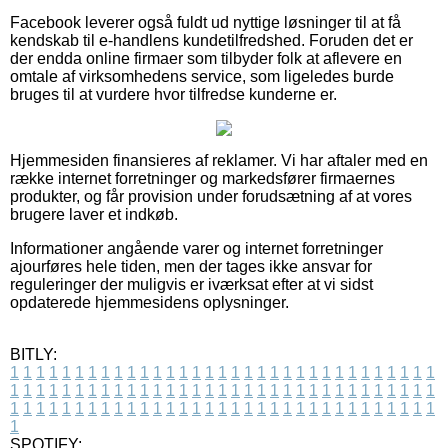
Facebook leverer også fuldt ud nyttige løsninger til at få
kendskab til e-handlens kundetilfredshed. Foruden det er
der endda online firmaer som tilbyder folk at aflevere en
omtale af virksomhedens service, som ligeledes burde
bruges til at vurdere hvor tilfredse kunderne er.
Hjemmesiden finansieres af reklamer. Vi har aftaler med en
række internet forretninger og markedsfører firmaernes
produkter, og får provision under forudsætning af at vores
brugere laver et indkøb.
Informationer angående varer og internet forretninger
ajourføres hele tiden, men der tages ikke ansvar for
reguleringer der muligvis er iværksat efter at vi sidst
opdaterede hjemmesidens oplysninger.
BITLY:
1
1
1
1
1
1
1
1
1
1
1
1
1
1
1
1
1
1
1
1
1
1
1
1
1
1
1
1
1
1
1
1
1
1
1
1
1
1
1
1
1
1
1
1
1
1
1
1
1
1
1
1
1
1
1
1
1
1
1
1
1
1
1
1
1
1
1
1
1
1
1
1
1
1
1
1
1
1
1
1
1
1
1
1
1
1
1
1
1
1
1
1
1
1
1
1
1
1
1
1
SPOTIFY: