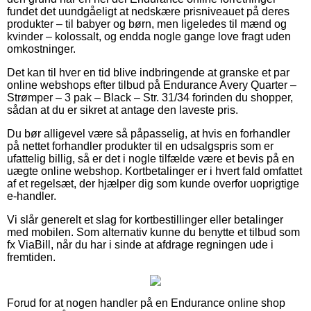
fundet det uundgåeligt at nedskære prisniveauet på deres
produkter – til babyer og børn, men ligeledes til mænd og
kvinder – kolossalt, og endda nogle gange love fragt uden
omkostninger.
Det kan til hver en tid blive indbringende at granske et par
online webshops efter tilbud på Endurance Avery Quarter –
Strømper – 3 pak – Black – Str. 31/34 forinden du shopper,
sådan at du er sikret at antage den laveste pris.
Du bør alligevel være så påpasselig, at hvis en forhandler
på nettet forhandler produkter til en udsalgspris som er
ufattelig billig, så er det i nogle tilfælde være et bevis på en
uægte online webshop. Kortbetalinger er i hvert fald omfattet
af et regelsæt, der hjælper dig som kunde overfor uoprigtige
e-handler.
Vi slår generelt et slag for kortbestillinger eller betalinger
med mobilen. Som alternativ kunne du benytte et tilbud som
fx ViaBill, når du har i sinde at afdrage regningen ude i
fremtiden.
Forud for at nogen handler på en Endurance online shop