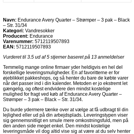
Navn:
Endurance Avery Quarter – Strømper – 3 pak – Black
– Str. 31/34
Kategori:
Vandresokker
Producent:
Endurance
Varenummer:
5712119507893
EAN:
5712119507893
Vurderet til
3.5
ud af 5 stjerner baseret på
13
anmeldelser
Temmelig mange online firmaer yder heldigvis en hel del
forskellige leveringsmuligheder. En af favoritterne er for
øjeblikket pakkeshops, og så henter du bare de købte varer
når det passer ind i din kalender. Metoden er jo ekstremt let
gængelig, og oftest endvidere den mindst kostelige
mulighed for fragt ved køb af Endurance Avery Quarter –
Strømper – 3 pak – Black – Str. 31/34.
Du burde ydermere tænke over at vælge at få udbragt til din
lejlighed eller ud på din arbejdsplads. Leveringstypen viser
sig gennemsnitligt en smule mere omkostningsfuld, men på
den anden side meget enkel. Den mindst kostelige
leveringsmåde vil dog altid vise sig at være at du selv henter