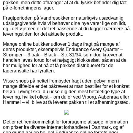
pakken, men dette afhænger af at du fysisk befinder dig tæt
på e-forretningens lager.
Fragtperioden på Vandresokker er naturligvis usædvanlig
udslagsgivende hvis vi behøver dine nye varer lige om lidt,
og i det øjemed er det ret passende at du kigger nærmere på
leveringstiden for det aktuelle produkt.
Mange online butikker udlover 1 dags fragt på mange af
deres produkter, eksempelvis Endurance Avery Quarter –
Strømper – 3 pak – Black – Str. 31/34, som dog kræver at
handlen laves forud for et nøjagtigt klokkeslæt, sådan at de
har mulighed for at nå at få pakken distribueret før de
lageransatte har fyraften.
Visse shops på nettet frembyder fragt uden gebyr, men i
mange tilfælde er det påkrævet at man bestiller for et konkret
beløb. I øvrigt skal du udse dig den mest betalelige type af
levering, hvilket oftest – om du er ved Viborg, Aabenraa eller
Hammel – vil blive at få leveret pakken til et afhentningssted.
Det er ret fremkommeligt for forbrugerne at søge information
om priser fra diverse internet forhandlere i Danmark, og af
den grund har en hel del Endurance online forretninger