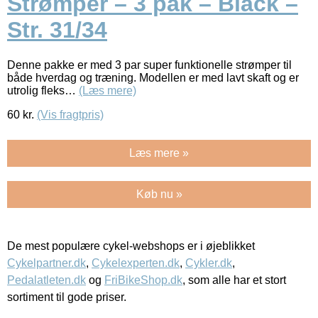
Strømper – 3 pak – Black –
Str. 31/34
Denne pakke er med 3 par super funktionelle strømper til
både hverdag og træning. Modellen er med lavt skaft og er
utrolig fleks…
(Læs mere)
60
kr.
(Vis fragtpris)
Læs mere »
Køb nu »
De mest populære cykel-webshops er i øjeblikket
Cykelpartner.dk
,
Cykelexperten.dk
,
Cykler.dk
,
Pedalatleten.dk
og
FriBikeShop.dk
, som alle har et stort
sortiment til gode priser.