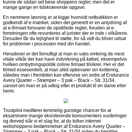
kunne de sådan set bese shoppens regler, men det er
mange gange en tidskrævende opgave.
En nemmere løsning er at kigge hvorvidt netbutikken er
godkendt af e-mærket, siden det generelt er en antydning af
at e-firmaet forsvarer de opstillede regler, foruden at e-
forretningen ofte revurderes af jurister der er inde i vilkårene.
Desuden får du lejlighed til støtte, for så vidt du bliver udsat
for problemer i processen med din handel.
Herudover er det fornuftigt at man er vaks omkring de mest
vitale vilkår der kan have indvirkning på købet, eksempelvis
hvilken ombytningspolitik online firmaet tilsikrer. Her er det
tilmed essesentielt, at man altid opbevarer sin kvittering,
således man i fremtiden kan eftervise sin ordre af Endurance
Avery Quarter – Strømper – 3 pak – Black – Str. 31/34,
uanset om man er på udkig efter et produkt til en dame eller
herre.
Trustpilot medfører temmelig gunstige chancer for at
eksaminere mange eksisterende konsumenters vurderinger
og derved slår vi et slag for, at du tolker internet
webshoppens bedømmelser af Endurance Avery Quarter –
Strømper – 3 pak – Black – Str. 31/34 inden du bestiller.