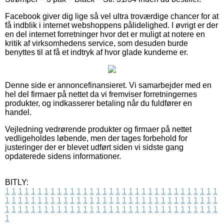
Facebook giver dig lige så vel ultra troværdige chancer for at
få indblik i internet webshoppens pålidelighed. I øvrigt er der
en del internet forretninger hvor det er muligt at notere en
kritik af virksomhedens service, som desuden burde
benyttes til at få et indtryk af hvor glade kunderne er.
Denne side er annoncefinansieret. Vi samarbejder med en
hel del firmaer på nettet da vi fremviser forretningernes
produkter, og indkasserer betaling når du fuldfører en
handel.
Vejledning vedrørende produkter og firmaer på nettet
vedligeholdes løbende, men der tages forbehold for
justeringer der er blevet udført siden vi sidste gang
opdaterede sidens informationer.
BITLY:
1
1
1
1
1
1
1
1
1
1
1
1
1
1
1
1
1
1
1
1
1
1
1
1
1
1
1
1
1
1
1
1
1
1
1
1
1
1
1
1
1
1
1
1
1
1
1
1
1
1
1
1
1
1
1
1
1
1
1
1
1
1
1
1
1
1
1
1
1
1
1
1
1
1
1
1
1
1
1
1
1
1
1
1
1
1
1
1
1
1
1
1
1
1
1
1
1
1
1
1