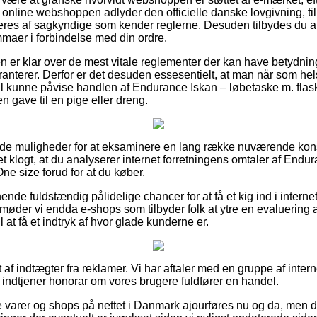
 online webshoppen adlyder den officielle danske lovgivning, til
res af sagkyndige som kender reglerne. Desuden tilbydes du an
mmaer i forbindelse med din ordre.
en er klar over de mest vitale reglementer der kan have betydning
ranterer. Derfor er det desuden essesentielt, at man når som hel
vil kunne påvise handlen af Endurance Iskan – løbetaske m. flas
 gave til en pige eller dreng.
gode muligheder for at eksaminere en lang række nuværende kon
et klogt, at du analyserer internet forretningens omtaler af End
One size forud for at du køber.
nde fuldstændig pålidelige chancer for at få et kig ind i inter
møder vi endda e-shops som tilbyder folk at ytre en evaluering 
 at få et indtryk af hvor glade kunderne er.
 af indtægter fra reklamer. Vi har aftaler med en gruppe af inte
g indtjener honorar om vores brugere fuldfører en handel.
varer og shops på nettet i Danmark ajourføres nu og da, men det