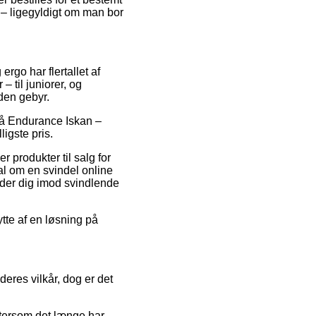
 – ligegyldigt om man bor
ergo har flertallet af
 til juniorer, og
den gebyr.
g på Endurance Iskan –
ligste pris.
 produkter til salg for
al om en svindel online
dder dig imod svindlende
ytte af en løsning på
deres vilkår, dog er det
ftersom det længe har