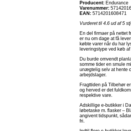
Producent:
Endurance
Varenummer:
5714201
EAN:
5714201608471
Vurderet til
4.6
ud af 5 st
En del firmaer på nettet 
er nu om dage at få levere
købte varer når du har ly
leveringstype ved køb af
Du burde omvendt planlægg
somme tider en smule min
unægtelig selv at hente 
arbejdslager.
Fragttiden på Tilbehør er
og herved er det fuldko
respektive vare.
Adskillige e-butikker i 
løbetaske m. flasker – Bl
angivent tidspunkt, sådan
fri.
Indtil flere e-butikker lo