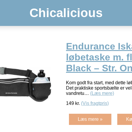
Chicalicious
Endurance Isk
løbetaske m. f
Black – Str. O
Kom godt fra start, med dette l
Det praktiske sportsbælte er vel
vandretu…
(Læs mere)
149
kr.
(Vis fragtpris)
Læs mere »
Kø