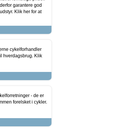
 derfor garantere god
dstyr. Klik her for at
erne cykelforhandler
til hverdagsbrug. Klik
lforretninger - de er
mmen forelsket i cykler.