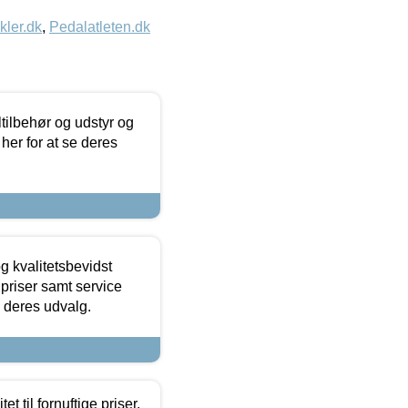
kler.dk
,
Pedalatleten.dk
ltilbehør og udstyr og
 her for at se deres
g kvalitetsbevidst
e priser samt service
e deres udvalg.
et til fornuftige priser.