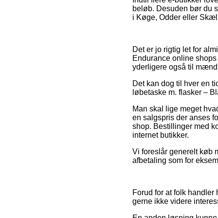
beløb. Desuden bør du sn
i Køge, Odder eller Skælsk
Det er jo rigtig let for al
Endurance online shops f
yderligere også til mænd
Det kan dog til hver en ti
løbetaske m. flasker – Bla
Man skal lige meget hvad
en salgspris der anses f
shop. Bestillinger med k
internet butikker.
Vi foreslår generelt køb 
afbetaling som for eksemp
Forud for at folk handler
gerne ikke videre interes
En anden løsning kunne 