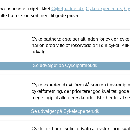
webshops er i øjeblikket
Cykelpartner.dk
,
Cykelexperten.dk
,
Cy
alle har et stort sortiment til gode priser.
Cykelpartner.dk sælger alt inden for cykler, cyke
har en bred vifte af reservedele til din cykel. Klik
udvalg.
Se udvalget på Cykelpartner.dk
Cykelexperten.dk vil fremstå som en troværdig o
cykelforretning, der prioriterer god kvalitet, god
meget højt til alle deres kunder. Klik her for at s
Se udvalget på Cykelexperten.dk
Cykler.dk har et solidt udvalg af cykler i god kvalit