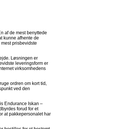
 En af de mest benyttede
l at kunne afhente de
n mest prisbevidste
bejde. Løsningen er
evidste leveringsform er
 internet virksomhedens
ruge ordren om kort tid,
dspunkt ved den
vis Endurance Iskan –
dbyrdes forud for et
for at pakkepersonalet har
er bestilles for et bestemt