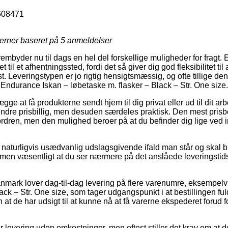
608471
jerner baseret på
5
anmeldelser
frembyder nu til dags en hel del forskellige muligheder for fragt.
t til et afhentningssted, fordi det så giver dig god fleksibilitet ti
st. Leveringstypen er jo rigtig hensigtsmæssig, og ofte tillige de
 Endurance Iskan – løbetaske m. flasker – Black – Str. One size.
e at få produkterne sendt hjem til dig privat eller ud til dit ar
dre prisbillig, men desuden særdeles praktisk. Den mest prisb
ordren, men den mulighed beroer på at du befinder dig lige ved
 naturligvis usædvanlig udslagsgivende ifald man står og skal b
mmen væsentligt at du ser nærmere på det anslåede leveringsti
Danmark lover dag-til-dag levering på flere varenumre, eksempel
ack – Str. One size, som tager udgangspunkt i at bestillingen ful
 at de har udsigt til at kunne nå at få varerne ekspederet forud 
ver levering uden omkostninger, men oftest stiller det krav om at d