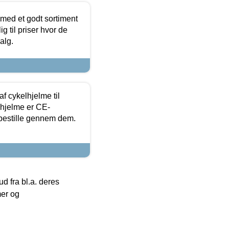
 med et godt sortiment
g til priser hvor de
alg.
f cykelhjelme til
lhjelme er CE-
 bestille gennem dem.
 fra bl.a. deres
mer og