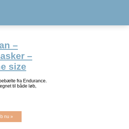
an –
lasker –
ne size
øbebælte fra Endurance.
egnet til både løb,
b nu »