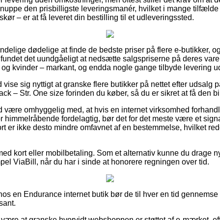
uppe den prisbilligste leveringsmanér, hvilket i mange tilfælde
ør – er at få leveret din bestilling til et udleveringssted.
mindelige dødelige at finde de bedste priser på flere e-butikker, og 
undet det uundgåeligt at nedsætte salgspriserne på deres varer –
 og kvinder – markant, og endda nogle gange tilbyde levering u
d vise sig nyttigt at granske flere butikker på nettet efter udsal
ck – Str. One size forinden du køber, så du er sikret at få den bil
 være omhyggelig med, at hvis en internet virksomhed forhandler
or himmelråbende fordelagtig, bør det for det meste være et sign
ort er ikke desto mindre omfavnet af en bestemmelse, hvilket re
med kort eller mobilbetaling. Som et alternativ kunne du drage n
el ViaBill, når du har i sinde at honorere regningen over tid.
 hos en Endurance internet butik bør de til hver en tid gennemse 
sant.
være at granske hvorvidt webshoppen er støttet af e-mærket, e