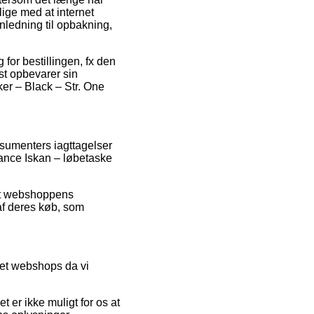
lige med at internet
ledning til opbakning,
 for bestillingen, fx den
st opbevarer sin
ker – Black – Str. One
sumenters iagttagelser
urance Iskan – løbetaske
net webshoppens
af deres køb, som
rnet webshops da vi
 er ikke muligt for os at