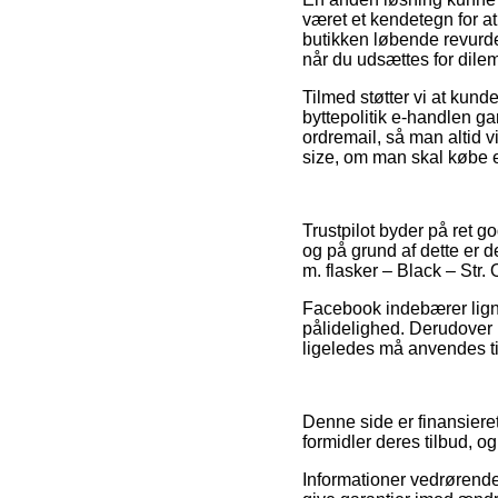
været et kendetegn for at
butikken løbende revurde
når du udsættes for dile
Tilmed støtter vi at kund
byttepolitik e-handlen ga
ordremail, så man altid 
size, om man skal købe en
Trustpilot byder på ret 
og på grund af dette er d
m. flasker – Black – Str. 
Facebook indebærer ligne
pålidelighed. Derudover 
ligeledes må anvendes til
Denne side er finansieret
formidler deres tilbud, o
Informationer vedrørende 