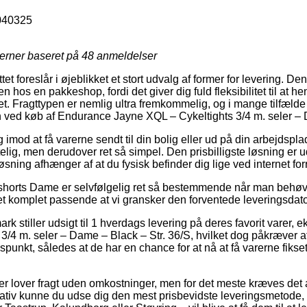
040325
jerner baseret på
48
anmeldelser
tet foreslår i øjeblikket et stort udvalg af former for levering. D
n hos en pakkeshop, fordi det giver dig fuld fleksibilitet til at 
det. Fragttypen er nemlig ultra fremkommelig, og i mange tilfæl
n ved køb af Endurance Jayne XQL – Cykeltights 3/4 m. seler – 
 imod at få varerne sendt til din bolig eller ud på din arbejdsp
elig, men derudover ret så simpel. Den prisbilligste løsning er ud
sning afhænger af at du fysisk befinder dig lige ved internet fo
shorts Dame er selvfølgelig ret så bestemmende når man behøve
det komplet passende at vi gransker den forventede leveringsdat
k stiller udsigt til 1 hverdags levering på deres favorit varer
3/4 m. seler – Dame – Black – Str. 36/S, hvilket dog påkræver 
idspunkt, således at de har en chance for at nå at få varerne fikset
r lover fragt uden omkostninger, men for det meste kræves det a
tiv kunne du udse dig den mest prisbevidste leveringsmetode, 