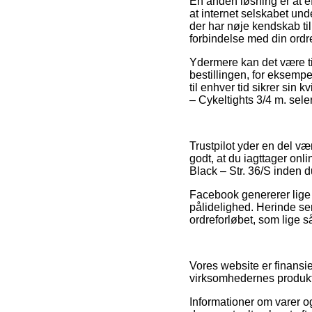
En anden løsning er at e
at internet selskabet un
der har nøje kendskab til
forbindelse med din ordr
Ydermere kan det være t
bestillingen, for eksempe
til enhver tid sikrer si
– Cykeltights 3/4 m. sele
Trustpilot yder en del væ
godt, at du iagttager on
Black – Str. 36/S inden d
Facebook genererer lige s
pålidelighed. Herinde ser
ordreforløbet, som lige så
Vores website er finansie
virksomhedernes produkte
Informationer om varer og