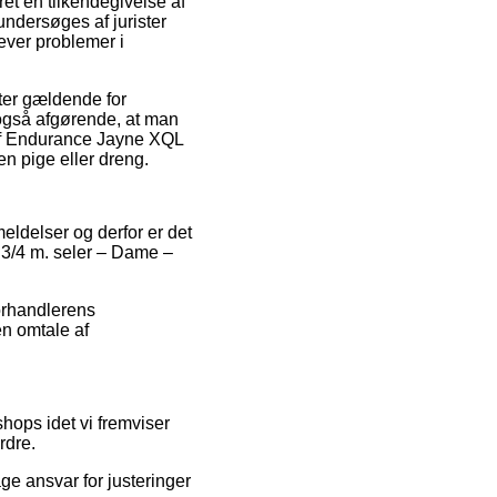
et en tilkendegivelse af
ndersøges af jurister
lever problemer i
ter gældende for
t også afgørende, at man
b af Endurance Jayne XQL
en pige eller dreng.
eldelser og derfor er det
 3/4 m. seler – Dame –
forhandlerens
en omtale af
hops idet vi fremviser
rdre.
ge ansvar for justeringer