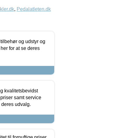
kler.dk
,
Pedalatleten.dk
ltilbehør og udstyr og
 her for at se deres
g kvalitetsbevidst
e priser samt service
e deres udvalg.
et til fornuftige priser.