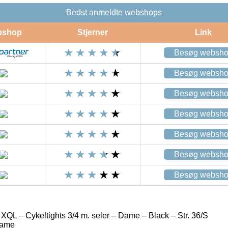
Bedst anmeldte webshops
bshop
Stjerner
Link
Besøg websh
Besøg websh
Besøg websh
Besøg websh
Besøg websh
Besøg websh
Besøg websh
QL – Cykeltights 3/4 m. seler – Dame – Black – Str. 36/S
Dame