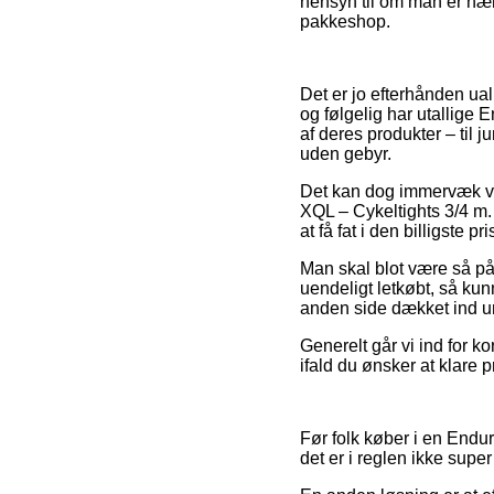
hensyn til om man er nær T
pakkeshop.
Det er jo efterhånden ualm
og følgelig har utallige
af deres produkter – til j
uden gebyr.
Det kan dog immervæk væ
XQL – Cykeltights 3/4 m. 
at få fat i den billigste pri
Man skal blot være så på
uendeligt letkøbt, så kun
anden side dækket ind un
Generelt går vi ind for ko
ifald du ønsker at klare 
Før folk køber i en Endu
det er i reglen ikke sup