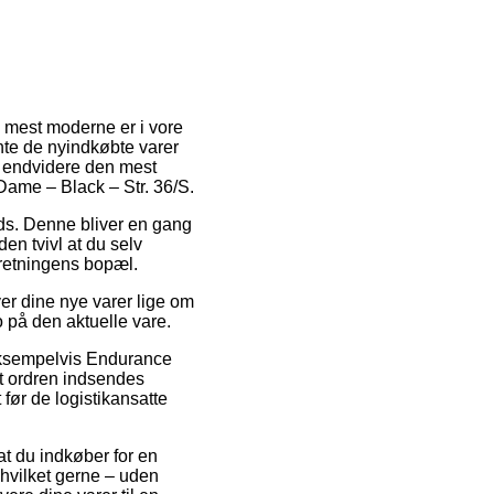
en mest moderne er i vore
hente de nyindkøbte varer
de endvidere den mest
Dame – Black – Str. 36/S.
lads. Denne bliver en gang
en tvivl at du selv
rretningens bopæl.
r dine nye varer lige om
o på den aktuelle vare.
, eksempelvis Endurance
at ordren indsendes
 før de logistikansatte
t du indkøber for en
hvilket gerne – uden