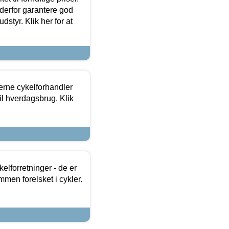
 derfor garantere god
dstyr. Klik her for at
erne cykelforhandler
til hverdagsbrug. Klik
lforretninger - de er
mmen forelsket i cykler.