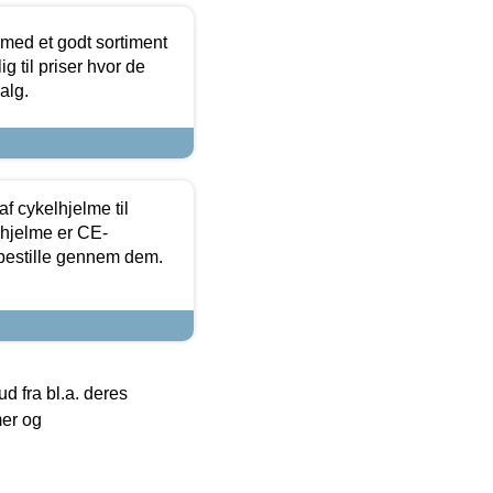
 med et godt sortiment
g til priser hvor de
alg.
f cykelhjelme til
lhjelme er CE-
 bestille gennem dem.
 fra bl.a. deres
mer og