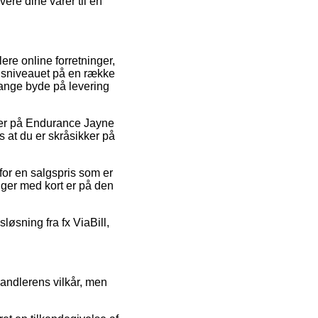
vere dine varer til en
lere online forretninger,
risniveauet på en række
 gange byde på levering
der på Endurance Jayne
s at du er skråsikker på
for en salgspris som er
inger med kort er på den
sløsning fra fx ViaBill,
handlerens vilkår, men