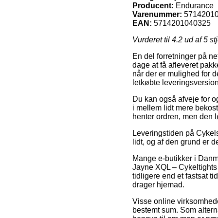
Producent:
Endurance
Varenummer:
5714201
EAN:
5714201040325
Vurderet til
4.2
ud af 5 st
En del forretninger på net
dage at få afleveret pakke
når der er mulighed for 
letkøbte leveringsversio
Du kan også afveje for og
i mellem lidt mere bekost
henter ordren, men den lø
Leveringstiden på Cykel
lidt, og af den grund er 
Mange e-butikker i Danmar
Jayne XQL – Cykeltights 
tidligere end et fastsat t
drager hjemad.
Visse online virksomhede
bestemt sum. Som alterna