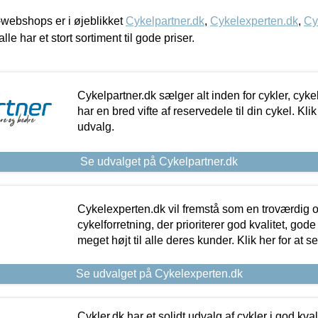
webshops er i øjeblikket
Cykelpartner.dk
,
Cykelexperten.dk
,
Cy
alle har et stort sortiment til gode priser.
Cykelpartner.dk sælger alt inden for cykler, cyke
har en bred vifte af reservedele til din cykel. Klik
udvalg.
Se udvalget på Cykelpartner.dk
Cykelexperten.dk vil fremstå som en troværdig o
cykelforretning, der prioriterer god kvalitet, god
meget højt til alle deres kunder. Klik her for at s
Se udvalget på Cykelexperten.dk
Cykler.dk har et solidt udvalg af cykler i god kvalit