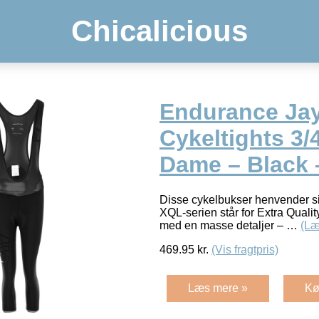
Chicalicious
Endurance Ja
Cykeltights 3/4
Dame – Black –
Disse cykelbukser henvender sig
XQL-serien står for Extra Qualit
med en masse detaljer – …
(Læ
469.95
kr.
(Vis fragtpris)
Læs mere »
Kø