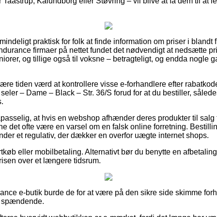
aastrup, Kalundborg eller Støvring – vil blive at få dem til at le
indeligt praktisk for folk at finde information om priser i blandt f
 Endurance firmaer på nettet fundet det nødvendigt at nedsætte p
uniorer, og tillige også til voksne – betragteligt, og endda nogle
re tiden værd at kontrollere visse e-forhandlere efter rabatko
seler – Dame – Black – Str. 36/S forud for at du bestiller, sålede
s.
passelig, at hvis en webshop afhænder deres produkter til salg 
ne det ofte være en varsel om en falsk online forretning. Bestill
der et regulativ, der dækker en overfor uægte internet shops.
rtkøb eller mobilbetaling. Alternativt bør du benytte en afbetaling
prisen over et længere tidsrum.
rance e-butik burde de for at være på den sikre side skimme for
er spændende.