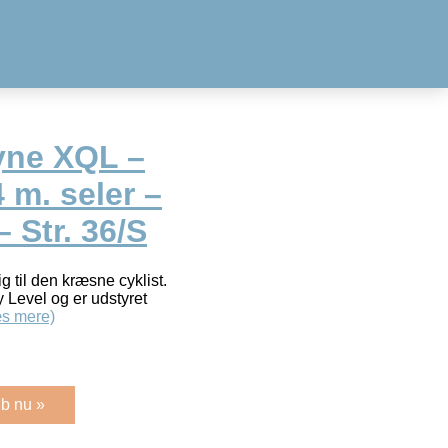
yne XQL –
 m. seler –
 Str. 36/S
 til den kræsne cyklist.
y Level og er udstyret
s mere)
b nu »