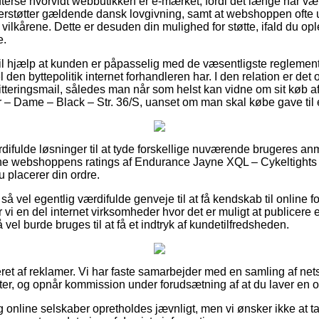
fterse hvorvidt webbutikken er e-mærket, fordi det længe har vær
derstøtter gældende dansk lovgivning, samt at webshoppen ofte u
 vilkårene. Dette er desuden din mulighed for støtte, ifald du op
e.
il hjælp at kunden er påpasselig med de væsentligste reglemen
l den byttepolitik internet forhandleren har. I den relation er de
n kvitteringsmail, således man når som helst kan vidne om sit kø
r – Dame – Black – Str. 36/S, uanset om man skal købe gave til 
rdifulde løsninger til at tyde forskellige nuværende brugeres anm
line webshoppens ratings af Endurance Jayne XQL – Cykeltights
u placerer din ordre.
å vel egentlig værdifulde genveje til at få kendskab til online 
 vi en del internet virksomheder hvor det er muligt at publicere 
 vel burde bruges til at få et indtryk af kundetilfredsheden.
ret af reklamer. Vi har faste samarbejder med en samling af nets
r, og opnår kommission under forudsætning af at du laver en o
 online selskaber opretholdes jævnligt, men vi ønsker ikke at ta