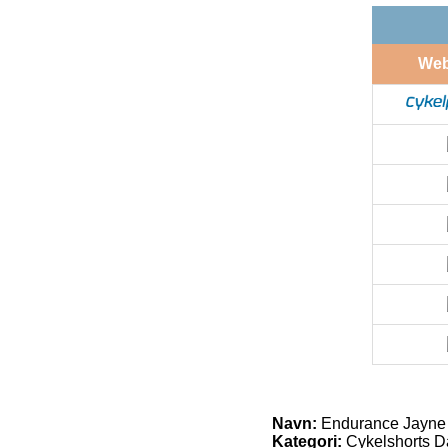
We
Navn:
Endurance Jayne X
Kategori:
Cykelshorts 