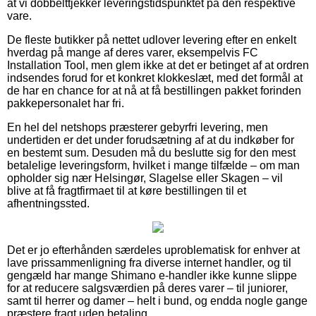
at vi dobbelttjekker leveringstidspunktet på den respektive
vare.
De fleste butikker på nettet udlover levering efter en enkelt
hverdag på mange af deres varer, eksempelvis FC
Installation Tool, men glem ikke at det er betinget af at ordren
indsendes forud for et konkret klokkeslæt, med det formål at
de har en chance for at nå at få bestillingen pakket forinden
pakkepersonalet har fri.
En hel del netshops præsterer gebyrfri levering, men
undertiden er det under forudsætning af at du indkøber for
en bestemt sum. Desuden må du beslutte sig for den mest
betalelige leveringsform, hvilket i mange tilfælde – om man
opholder sig nær Helsingør, Slagelse eller Skagen – vil
blive at få fragtfirmaet til at køre bestillingen til et
afhentningssted.
Det er jo efterhånden særdeles uproblematisk for enhver at
lave prissammenligning fra diverse internet handler, og til
gengæld har mange Shimano e-handler ikke kunne slippe
for at reducere salgsværdien på deres varer – til juniorer,
samt til herrer og damer – helt i bund, og endda nogle gange
præstere fragt uden betaling.