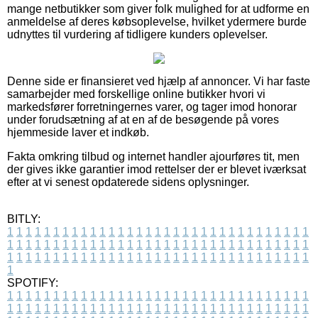
mange netbutikker som giver folk mulighed for at udforme en
anmeldelse af deres købsoplevelse, hvilket ydermere burde
udnyttes til vurdering af tidligere kunders oplevelser.
Denne side er finansieret ved hjælp af annoncer. Vi har faste
samarbejder med forskellige online butikker hvori vi
markedsfører forretningernes varer, og tager imod honorar
under forudsætning af at en af de besøgende på vores
hjemmeside laver et indkøb.
Fakta omkring tilbud og internet handler ajourføres tit, men
der gives ikke garantier imod rettelser der er blevet iværksat
efter at vi senest opdaterede sidens oplysninger.
BITLY:
1
1
1
1
1
1
1
1
1
1
1
1
1
1
1
1
1
1
1
1
1
1
1
1
1
1
1
1
1
1
1
1
1
1
1
1
1
1
1
1
1
1
1
1
1
1
1
1
1
1
1
1
1
1
1
1
1
1
1
1
1
1
1
1
1
1
1
1
1
1
1
1
1
1
1
1
1
1
1
1
1
1
1
1
1
1
1
1
1
1
1
1
1
1
1
1
1
1
1
1
SPOTIFY:
1
1
1
1
1
1
1
1
1
1
1
1
1
1
1
1
1
1
1
1
1
1
1
1
1
1
1
1
1
1
1
1
1
1
1
1
1
1
1
1
1
1
1
1
1
1
1
1
1
1
1
1
1
1
1
1
1
1
1
1
1
1
1
1
1
1