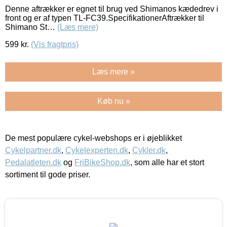
Denne aftrækker er egnet til brug ved Shimanos kædedrev i
front og er af typen TL-FC39.SpecifikationerAftrækker til
Shimano St…
(Læs mere)
599
kr.
(Vis fragtpris)
Læs mere »
Køb nu »
De mest populære cykel-webshops er i øjeblikket
Cykelpartner.dk
,
Cykelexperten.dk
,
Cykler.dk
,
Pedalatleten.dk
og
FriBikeShop.dk
, som alle har et stort
sortiment til gode priser.