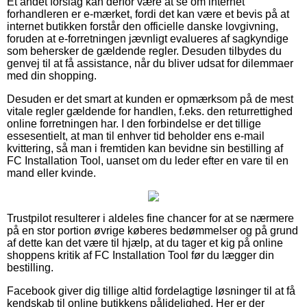
Et andet forslag kan derfor være at se om internet
forhandleren er e-mærket, fordi det kan være et bevis på at
internet butikken forstår den officielle danske lovgivning,
foruden at e-forretningen jævnligt evalueres af sagkyndige
som behersker de gældende regler. Desuden tilbydes du
genvej til at få assistance, når du bliver udsat for dilemmaer
med din shopping.
Desuden er det smart at kunden er opmærksom på de mest
vitale regler gældende for handlen, f.eks. den returrettighed
online forretningen har. I den forbindelse er det tillige
essesentielt, at man til enhver tid beholder ens e-mail
kvittering, så man i fremtiden kan bevidne sin bestilling af
FC Installation Tool, uanset om du leder efter en vare til en
mand eller kvinde.
Trustpilot resulterer i aldeles fine chancer for at se nærmere
på en stor portion øvrige køberes bedømmelser og på grund
af dette kan det være til hjælp, at du tager et kig på online
shoppens kritik af FC Installation Tool før du lægger din
bestilling.
Facebook giver dig tillige altid fordelagtige løsninger til at få
kendskab til online butikkens pålidelighed. Her er der