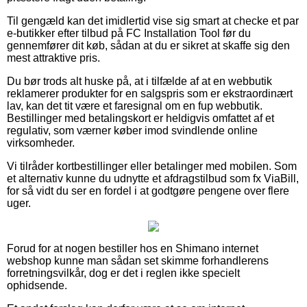
Til gengæld kan det imidlertid vise sig smart at checke et par
e-butikker efter tilbud på FC Installation Tool før du
gennemfører dit køb, sådan at du er sikret at skaffe sig den
mest attraktive pris.
Du bør trods alt huske på, at i tilfælde af at en webbutik
reklamerer produkter for en salgspris som er ekstraordinært
lav, kan det tit være et faresignal om en fup webbutik.
Bestillinger med betalingskort er heldigvis omfattet af et
regulativ, som værner køber imod svindlende online
virksomheder.
Vi tilråder kortbestillinger eller betalinger med mobilen. Som
et alternativ kunne du udnytte et afdragstilbud som fx ViaBill,
for så vidt du ser en fordel i at godtgøre pengene over flere
uger.
Forud for at nogen bestiller hos en Shimano internet
webshop kunne man sådan set skimme forhandlerens
forretningsvilkår, dog er det i reglen ikke specielt
ophidsende.