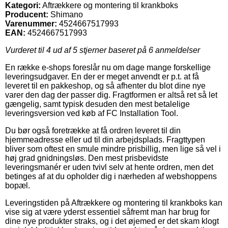
Kategori:
Aftrækkere og montering til krankboks
Producent:
Shimano
Varenummer:
4524667517993
EAN:
4524667517993
Vurderet til
4
ud af 5 stjerner baseret på
6
anmeldelser
En række e-shops foreslår nu om dage mange forskellige
leveringsudgaver. En der er meget anvendt er p.t. at få
leveret til en pakkeshop, og så afhenter du blot dine nye
varer den dag der passer dig. Fragtformen er altså ret så let
gængelig, samt typisk desuden den mest betalelige
leveringsversion ved køb af FC Installation Tool.
Du bør også foretrække at få ordren leveret til din
hjemmeadresse eller ud til din arbejdsplads. Fragttypen
bliver som oftest en smule mindre prisbillig, men lige så vel i
høj grad gnidningsløs. Den mest prisbevidste
leveringsmanér er uden tvivl selv at hente ordren, men det
betinges af at du opholder dig i nærheden af webshoppens
bopæl.
Leveringstiden på Aftrækkere og montering til krankboks kan
vise sig at være yderst essentiel såfremt man har brug for
dine nye produkter straks, og i det øjemed er det skam klogt