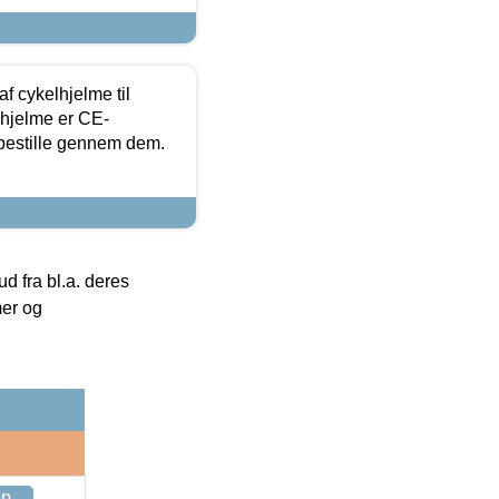
f cykelhjelme til
lhjelme er CE-
 bestille gennem dem.
 fra bl.a. deres
mer og
op