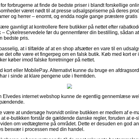
k for forbrugerne at finde de bedste priser i blandt forskellige on
somheder været nødt til at presse udsalgspriserne på deres prod
l damer og herrer – enormt, og endda nogle gange præstere gratis 
e gavnligt at kontrollere flere butikker på nettet efter rabatk
k – Cykelreservedele før du gennemfører din bestilling, sådan a
n bedste pris.
sselig, at i tilfælde af at en shop afsætter en vare til en udsalg
 det ofte være et fingerpeg om en falsk butik. Køb med kort er 
er køber imod falske forretninger på nettet.
 med kort eller MobilePay. Alternativt kunne du bruge en afdrags
du har i sinde at klare pengene ude i fremtiden.
 en Elvedes internet webshop kunne de egentlig gennemlæse w
 spændende.
ke være at undersøge hvorvidt online butikken er medlem af e-
m at e-butikken forstår de gældende danske regler, foruden at e-sho
 viden om vedtægterne på området. Dette er desuden en god an
des besvær i processen med din handel.