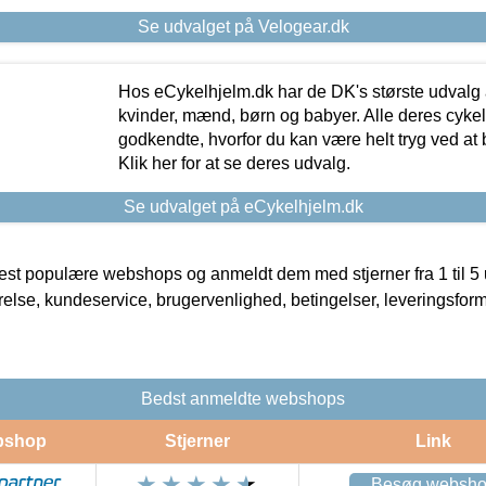
Se udvalget på Velogear.dk
Hos eCykelhjelm.dk har de DK's største udvalg a
kvinder, mænd, børn og babyer. Alle deres cyke
godkendte, hvorfor du kan være helt tryg ved at
Klik her for at se deres udvalg.
Se udvalget på eCykelhjelm.dk
t populære webshops og anmeldt dem med stjerner fra 1 til 5 ud
rrelse, kundeservice, brugervenlighed, betingelser, leveringsfor
Bedst anmeldte webshops
bshop
Stjerner
Link
Besøg websh