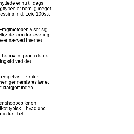
yttede er nu til dags
ragttypen er nemlig meget
essing Inkl. Leje 100stk
. Fragtmetoden viser sig
købte form for levering
ever nærved internet
r behov for produkterne
ringstid ved det
ksempelvis Ferrules
onen gennemføres før et
 klargjort inden
der shoppes for en
lket typisk – hvad end
ukter til et