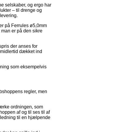
line selskaber, og ergo har
ukter – til drenge og
levering.
oder på Ferrules ø5,0mm
t man er på den sikre
spris der anses for
imidlertid dækket ind
ordning som eksempelvis
ebshoppens regler, men
mærke ordningen, som
ppen af og til ses til af
ledning til en hjælpende