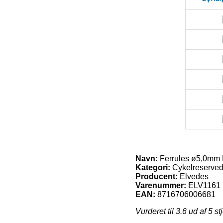
Navn:
Ferrules ø5,0mm M
Kategori:
Cykelreserved
Producent:
Elvedes
Varenummer:
ELV1161
EAN:
8716706006681
Vurderet til
3.6
ud af 5 st