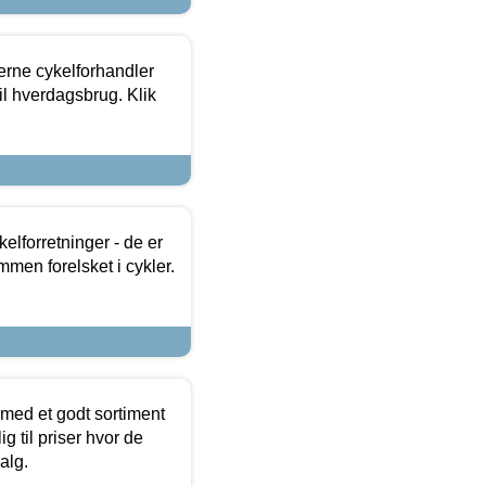
erne cykelforhandler
til hverdagsbrug. Klik
lforretninger - de er
mmen forelsket i cykler.
 med et godt sortiment
g til priser hvor de
alg.