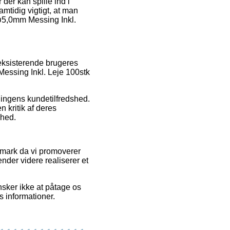
er kan spille ind i
amtidig vigtigt, at man
 ø5,0mm Messing Inkl.
eksisterende brugeres
 Messing Inkl. Leje 100stk
ningens kundetilfredshed.
 kritik af deres
shed.
nmark da vi promoverer
nder videre realiserer et
sker ikke at påtage os
s informationer.