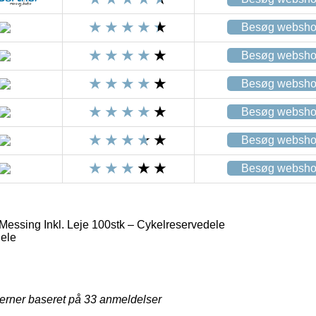
Besøg websh
Besøg websh
Besøg websh
Besøg websh
Besøg websh
Besøg websh
essing Inkl. Leje 100stk – Cykelreservedele
ele
jerner baseret på
33
anmeldelser