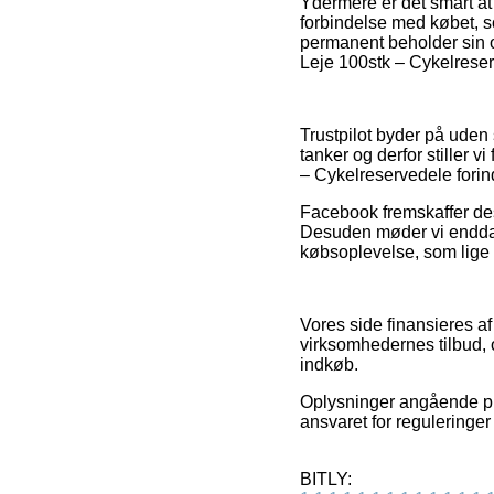
Ydermere er det smart at
forbindelse med købet, so
permanent beholder sin o
Leje 100stk – Cykelreserv
Trustpilot byder på uden
tanker og derfor stiller 
– Cykelreservedele forind
Facebook fremskaffer des
Desuden møder vi endda o
købsoplevelse, som lige s
Vores side finansieres a
virksomhedernes tilbud, 
indkøb.
Oplysninger angående pro
ansvaret for reguleringer
BITLY: