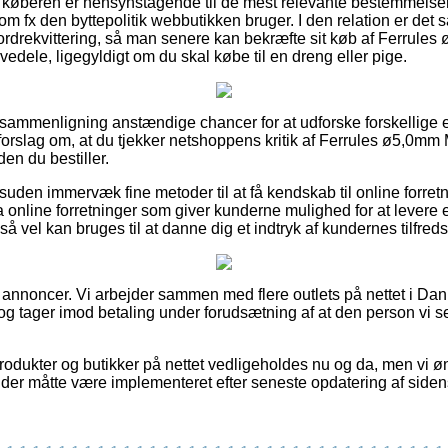
 køberen er hensynstagende til de mest relevante bestemmelser d
m fx den byttepolitik webbutikken bruger. I den relation er det s
rdrekvittering, så man senere kan bekræfte sit køb af Ferrules
edele, ligegyldigt om du skal købe til en dreng eller pige.
 sammenligning anstændige chancer for at udforske forskellige 
vi forslag om, at du tjekker netshoppens kritik af Ferrules ø5,0mm
en du bestiller.
uden immervæk fine metoder til at få kendskab til online forret
nline forretninger som giver kunderne mulighed for at levere en
å vel kan bruges til at danne dig et indtryk af kundernes tilfred
f annoncer. Vi arbejder sammen med flere outlets på nettet i Da
og tager imod betaling under forudsætning af at den person vi se
dukter og butikker på nettet vedligeholdes nu og da, men vi øn
 der måtte være implementeret efter seneste opdatering af siden