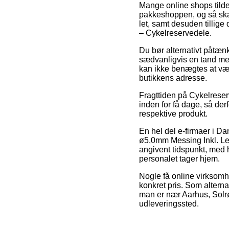
Mange online shops tildel
pakkeshoppen, og så skal 
let, samt desuden tillig
– Cykelreservedele.
Du bør alternativt påtænke
sædvanligvis en tand mer
kan ikke benægtes at vær
butikkens adresse.
Fragttiden på Cykelreser
inden for få dage, så der
respektive produkt.
En hel del e-firmaer i D
ø5,0mm Messing Inkl. Lej
angivent tidspunkt, med h
personalet tager hjem.
Nogle få online virksomh
konkret pris. Som altern
man er nær Aarhus, Solrød 
udleveringssted.