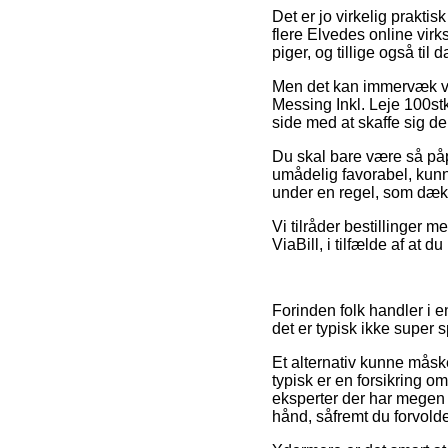
Det er jo virkelig praktis
flere Elvedes online virk
piger, og tillige også ti
Men det kan immervæk vær
Messing Inkl. Leje 100st
side med at skaffe sig de
Du skal bare være så påpa
umådelig favorabel, kunne
under en regel, som dækk
Vi tilråder bestillinger
ViaBill, i tilfælde af at 
Forinden folk handler i
det er typisk ikke super
Et alternativ kunne mås
typisk er en forsikring o
eksperter der har megen
hånd, såfremt du forvol