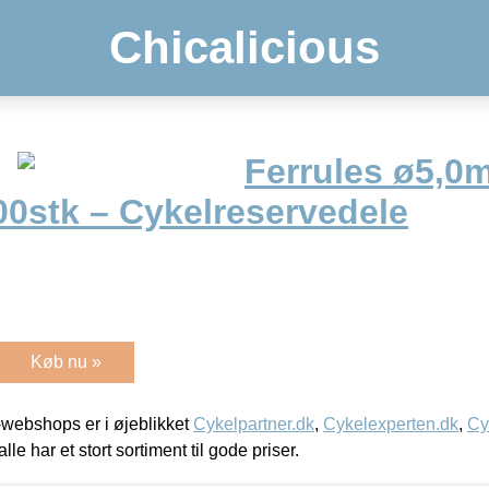
Chicalicious
Ferrules ø5,0
100stk – Cykelreservedele
Køb nu »
webshops er i øjeblikket
Cykelpartner.dk
,
Cykelexperten.dk
,
Cy
alle har et stort sortiment til gode priser.