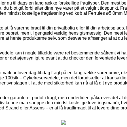
er nu til dags en lang række forskellige fragttyper. Den mest ben
du blot gå forbi efter dine nye varer på et valgfrit tidspunkt. F
e den mindst kostelige fragtløsning ved køb af Ferrules ø5,0mm M
 at få varerne bragt til din privatbolig eller til din arbejdsplads
e pebret, men til gengæld vældig hensigtsmæssig. Den mest let
e at hente produkterne selv, som desværre afhænger af at du l
vedele kan i nogle tilfælde være ret bestemmende såfremt vi ha
for er det øjensynligt relevant at du checker den forventede leve
anmark udlover dag-til-dag fragt på en lang række varenumre, e
e 100stk – Cykelreservedele, men det forudsætter at transakti
ensynstagen til at de med sikkerhed kan nå at få dit nye produkt
eder garanterer portofri fragt, men undertiden påkræves det at 
ativ kunne man snuppe den mindst kostelige leveringsmanér, hvi
Strand eller Assens – er at få fragtfirmaet til at levere dine prod