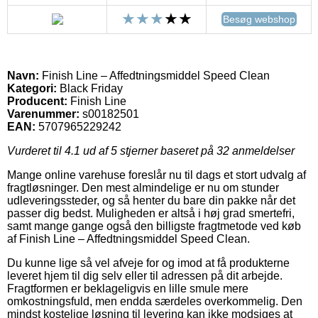
Besøg webshop
Navn:
Finish Line – Affedtningsmiddel Speed Clean
Kategori:
Black Friday
Producent:
Finish Line
Varenummer:
s00182501
EAN:
5707965229242
Vurderet til
4.1
ud af 5 stjerner baseret på
32
anmeldelser
Mange online varehuse foreslår nu til dags et stort udvalg af
fragtløsninger. Den mest almindelige er nu om stunder
udleveringssteder, og så henter du bare din pakke når det
passer dig bedst. Muligheden er altså i høj grad smertefri,
samt mange gange også den billigste fragtmetode ved køb
af Finish Line – Affedtningsmiddel Speed Clean.
Du kunne lige så vel afveje for og imod at få produkterne
leveret hjem til dig selv eller til adressen på dit arbejde.
Fragtformen er beklageligvis en lille smule mere
omkostningsfuld, men endda særdeles overkommelig. Den
mindst kostelige løsning til levering kan ikke modsiges at