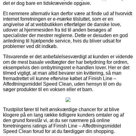
det er dog bare en tidskrævende opgave.
Et nemmere alternativ kan derfor være at finde ud af hvorvidt
internet forretningen er e-mærke tilsluttet, som er en
angivelse af at webbutikken efterfølger de danske love,
udover at hjemmesiden fra tid til anden besøges af
specialister der mestrer reglerne. Dette er desuden en god
anledning til hjælpende service, hvis du bliver udsat for
problemer ved dit indkøb.
Tilsvarende er det anbefalelsesværdigt at kunden er vidende
om de mest basale vedtægter der har betydning for ordren,
eksempelvis den ombytningsret e-handlen lover. Her er det
tilmed vigtigt, at man altid bevarer sin kvittering, så man
fremadrettet vil kunne eftervise købet af Finish Line –
Affedtningsmiddel Speed Clean, uden hensyn til om du
søger produkter til en voksen eller et barn.
Trustpilot fører til helt ønskværdige chancer for at blive
klogere på en lang række tidligere kunders omtaler og af
den grund foreslår vi, at du ser nærmere på online
forretningens ratings af Finish Line – Affedtningsmiddel
Speed Clean forud for at du færdiggør din shopping.