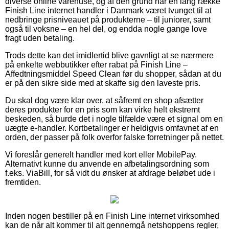
diverse online varehuse, og af den grund har en lang række
Finish Line internet handler i Danmark været tvunget til at
nedbringe prisniveauet på produkterne – til juniorer, samt
også til voksne – en hel del, og endda nogle gange love
fragt uden betaling.
Trods dette kan det imidlertid blive gavnligt at se nærmere
på enkelte webbutikker efter rabat på Finish Line –
Affedtningsmiddel Speed Clean før du shopper, sådan at du
er på den sikre side med at skaffe sig den laveste pris.
Du skal dog være klar over, at såfremt en shop afsætter
deres produkter for en pris som kan virke helt ekstremt
beskeden, så burde det i nogle tilfælde være et signal om en
uægte e-handler. Kortbetalinger er heldigvis omfavnet af en
orden, der passer på folk overfor falske forretninger på nettet.
Vi foreslår generelt handler med kort eller MobilePay.
Alternativt kunne du anvende en afbetalingsordning som
f.eks. ViaBill, for så vidt du ønsker at afdrage beløbet ude i
fremtiden.
Inden nogen bestiller på en Finish Line internet virksomhed
kan de når alt kommer til alt gennemgå netshoppens regler,