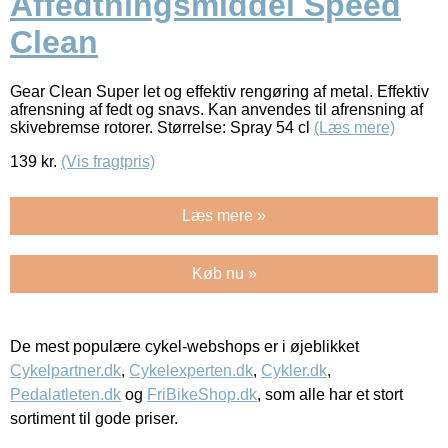
Affedtningsmiddel Speed
Clean
Gear Clean Super let og effektiv rengøring af metal. Effektiv
afrensning af fedt og snavs. Kan anvendes til afrensning af
skivebremse rotorer. Størrelse: Spray 54 cl
(Læs mere)
139
kr.
(Vis fragtpris)
Læs mere »
Køb nu »
De mest populære cykel-webshops er i øjeblikket
Cykelpartner.dk
,
Cykelexperten.dk
,
Cykler.dk
,
Pedalatleten.dk
og
FriBikeShop.dk
, som alle har et stort
sortiment til gode priser.