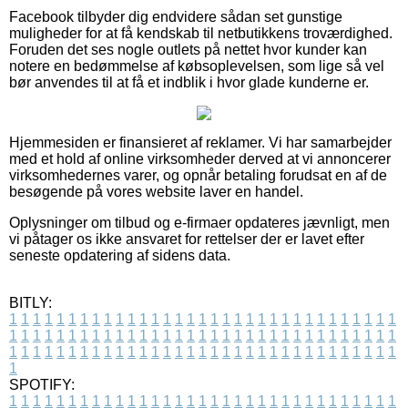
Facebook tilbyder dig endvidere sådan set gunstige
muligheder for at få kendskab til netbutikkens troværdighed.
Foruden det ses nogle outlets på nettet hvor kunder kan
notere en bedømmelse af købsoplevelsen, som lige så vel
bør anvendes til at få et indblik i hvor glade kunderne er.
Hjemmesiden er finansieret af reklamer. Vi har samarbejder
med et hold af online virksomheder derved at vi annoncerer
virksomhedernes varer, og opnår betaling forudsat en af de
besøgende på vores website laver en handel.
Oplysninger om tilbud og e-firmaer opdateres jævnligt, men
vi påtager os ikke ansvaret for rettelser der er lavet efter
seneste opdatering af sidens data.
BITLY:
1
1
1
1
1
1
1
1
1
1
1
1
1
1
1
1
1
1
1
1
1
1
1
1
1
1
1
1
1
1
1
1
1
1
1
1
1
1
1
1
1
1
1
1
1
1
1
1
1
1
1
1
1
1
1
1
1
1
1
1
1
1
1
1
1
1
1
1
1
1
1
1
1
1
1
1
1
1
1
1
1
1
1
1
1
1
1
1
1
1
1
1
1
1
1
1
1
1
1
1
SPOTIFY:
1
1
1
1
1
1
1
1
1
1
1
1
1
1
1
1
1
1
1
1
1
1
1
1
1
1
1
1
1
1
1
1
1