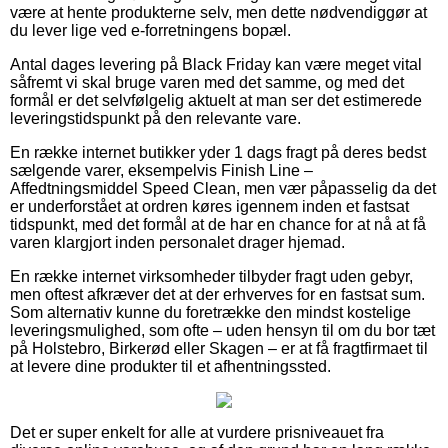
være at hente produkterne selv, men dette nødvendiggør at
du lever lige ved e-forretningens bopæl.
Antal dages levering på Black Friday kan være meget vital
såfremt vi skal bruge varen med det samme, og med det
formål er det selvfølgelig aktuelt at man ser det estimerede
leveringstidspunkt på den relevante vare.
En række internet butikker yder 1 dags fragt på deres bedst
sælgende varer, eksempelvis Finish Line –
Affedtningsmiddel Speed Clean, men vær påpasselig da det
er underforstået at ordren køres igennem inden et fastsat
tidspunkt, med det formål at de har en chance for at nå at få
varen klargjort inden personalet drager hjemad.
En række internet virksomheder tilbyder fragt uden gebyr,
men oftest afkræver det at der erhverves for en fastsat sum.
Som alternativ kunne du foretrække den mindst kostelige
leveringsmulighed, som ofte – uden hensyn til om du bor tæt
på Holstebro, Birkerød eller Skagen – er at få fragtfirmaet til
at levere dine produkter til et afhentningssted.
Det er super enkelt for alle at vurdere prisniveauet fra